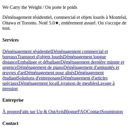
We Carry the Weight / On porte le poids
Déménagement résidentiel, commercial et objets lourds à Montréal,
Ottawa et Toronto. Noté 5.0★, entièrement assuré. On s'occupe de
tout.
Services
Déménagement résidentiel
Déménagement commercial et
bureaux
Transport d'objets lourds
Déménagement longue
distance
Emballage et déballage
Déménagement dernière minute et
urgence
Déménagement de piano
Déménagement d'antiquités et
œuvres d'art
Déménagement pour aînés
Déménagement
étudiant
Solutions d'entreposage
Déménagement d'articles
spéciaux
Déménagement local
Livraison de meubles
Lavage à
pression
Entreprise
À propos
Faits sur Up & Out
Avis
Blogue
FAQ
Contact
Soumission
Contact