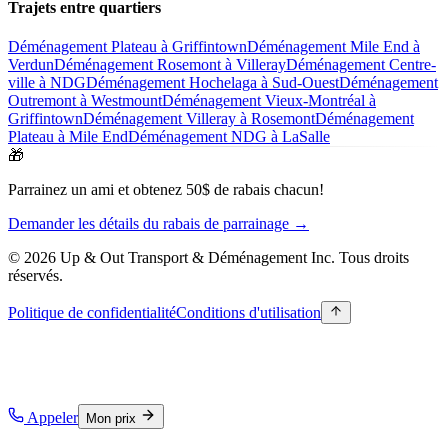
Trajets entre quartiers
Déménagement Plateau à Griffintown
Déménagement Mile End à
Verdun
Déménagement Rosemont à Villeray
Déménagement Centre-
ville à NDG
Déménagement Hochelaga à Sud-Ouest
Déménagement
Outremont à Westmount
Déménagement Vieux-Montréal à
Griffintown
Déménagement Villeray à Rosemont
Déménagement
Plateau à Mile End
Déménagement NDG à LaSalle
🎁
Parrainez un ami et obtenez 50$ de rabais chacun!
Demander les détails du rabais de parrainage →
© 2026 Up & Out Transport & Déménagement Inc.
Tous droits
réservés.
Politique de confidentialité
Conditions d'utilisation
Appeler
Mon prix