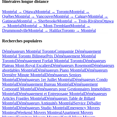
Itinéraires longue distance
Montréal → Ottawa
Montréal → Toronto
Montréal →
Québec
Montréal → Vancouver
Montréal → Calgary
Montréal →
Gatineau
Montréal → Sherbrooke
Montréal → Trois-Rivières
Ottawa
→ Montréal
Montréal → Mont-Tremblant
Montréal →
Drummondville
Montréal → Halifax
Toronto → Montréal
Recherches populaires
Déménageurs Montréal Toronto
Compagnie Déménagement
Montréal Toronto Bilingue
Prix Déménagement Montréal
Toronto
Déménagement Forfait Montréal Toronto
Déménageurs
Plateau Mont-Royal Escaliers
Déménageurs Rosemont
Déménageurs
abordables Montréal
Déménageurs Piano Montréal
Déménageurs
Dernière Minute Montréal
Déménageurs Seniors
Montréal
Déménageurs 1er Juillet Montréal
Déménageurs Condo
Montréal
Déménagement Bureau Montréal
Déménagement
Corporatif Montréal
Déménageurs pour Gestionnaires Immobiliers
Montréal
Déménagement et Entreposage Montréal
Déménageurs
Articles Fragiles Montréal
Déménageurs Table de Billard
Montréal
Déménageurs Antiquités Montréal
Service Déballer
Montréal
Déménageurs Studio Montréal
Emergency Movers
Montreal
Weekend Movers Montreal
Apartment Movers