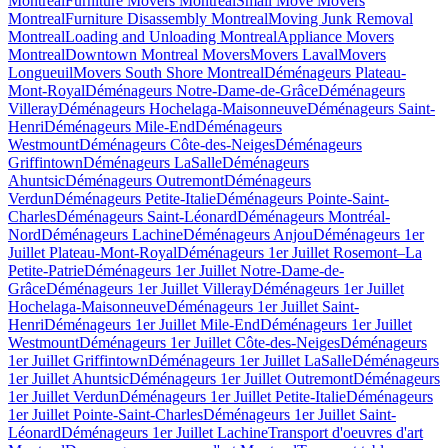
Montreal
Furniture Movers Montreal
Small Move Movers
Montreal
Furniture Disassembly Montreal
Moving Junk Removal
Montreal
Loading and Unloading Montreal
Appliance Movers
Montreal
Downtown Montreal Movers
Movers Laval
Movers
Longueuil
Movers South Shore Montreal
Déménageurs Plateau-
Mont-Royal
Déménageurs Notre-Dame-de-Grâce
Déménageurs
Villeray
Déménageurs Hochelaga-Maisonneuve
Déménageurs Saint-
Henri
Déménageurs Mile-End
Déménageurs
Westmount
Déménageurs Côte-des-Neiges
Déménageurs
Griffintown
Déménageurs LaSalle
Déménageurs
Ahuntsic
Déménageurs Outremont
Déménageurs
Verdun
Déménageurs Petite-Italie
Déménageurs Pointe-Saint-
Charles
Déménageurs Saint-Léonard
Déménageurs Montréal-
Nord
Déménageurs Lachine
Déménageurs Anjou
Déménageurs 1er
Juillet Plateau-Mont-Royal
Déménageurs 1er Juillet Rosemont–La
Petite-Patrie
Déménageurs 1er Juillet Notre-Dame-de-
Grâce
Déménageurs 1er Juillet Villeray
Déménageurs 1er Juillet
Hochelaga-Maisonneuve
Déménageurs 1er Juillet Saint-
Henri
Déménageurs 1er Juillet Mile-End
Déménageurs 1er Juillet
Westmount
Déménageurs 1er Juillet Côte-des-Neiges
Déménageurs
1er Juillet Griffintown
Déménageurs 1er Juillet LaSalle
Déménageurs
1er Juillet Ahuntsic
Déménageurs 1er Juillet Outremont
Déménageurs
1er Juillet Verdun
Déménageurs 1er Juillet Petite-Italie
Déménageurs
1er Juillet Pointe-Saint-Charles
Déménageurs 1er Juillet Saint-
Léonard
Déménageurs 1er Juillet Lachine
Transport d'oeuvres d'art