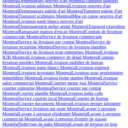
Montreal
Demenageurs oeuvres d'art Montreal
Transport tableaux
Montreal
Livraison tableaux Montreal
Livraison oeuvres d'art
Montreal
Demenageurs galerie d'art Montreal
Transport galerie d'art
Montreal
Transport sculptures Montreal
Mise en caisse oeuvres d'art
Montreal
Livraison gants blancs oeuvres d'art
Montreal
Demenagement atelier artiste Montreal
Transport exposition
Montreal
Ramassage maison d'encan Montreal
Contrats de livraison
commerciale Montreal
Service de livraison commerciale
Montreal
Service de livraison par contrat Montreal
Service de
livraison recurrente Montreal
Service de livraison planifiee
Montreal
Service de livraison pour entreprises Montreal
Livraison
B2B Montreal
Livraison commerce de detail Montreal
Contrats
livraison meubles Montreal
Livraison mobilier de bureau
Montreal
Livraison gants blancs Montreal
Livraison entrepot
Montreal
Livraison inventaire Montreal
Livraison pour gestionnaires
immobiliers Montreal
Livraison home staging Montreal
Livraison
salon commercial Montreal
Courrier meme jour Montreal
Service
courrier entreprise Montreal
Service courrier par contrat
Montreal
Courrier planifie Montreal
Livraison petits colis
Montreal
Service courrier local Montreal
Courrier de bureau
Montreal
Courrier documents Montreal
Livraison dernier kilometre
Montreal
Service livraison par route Montreal
Lavage à pression
Montréal
Lavage à pression résidentiel Montréal
Lavage à pression
commercial Montréal
Lavage à pression d'entrée de garage
Montréal
Nettoyage de patio Montréal
Lavage de terrasse en bois