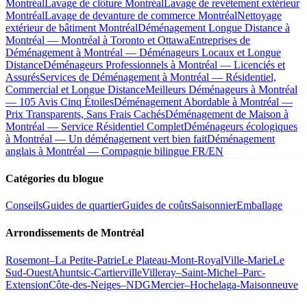
Montréal
Lavage de clôture Montréal
Lavage de revêtement extérieur
Montréal
Lavage de devanture de commerce Montréal
Nettoyage
extérieur de bâtiment Montréal
Déménagement Longue Distance à
Montréal — Montréal à Toronto et Ottawa
Entreprises de
Déménagement à Montréal — Déménageurs Locaux et Longue
Distance
Déménageurs Professionnels à Montréal — Licenciés et
Assurés
Services de Déménagement à Montréal — Résidentiel,
Commercial et Longue Distance
Meilleurs Déménageurs à Montréal
— 105 Avis Cinq Étoiles
Déménagement Abordable à Montréal —
Prix Transparents, Sans Frais Cachés
Déménagement de Maison à
Montréal — Service Résidentiel Complet
Déménageurs écologiques
à Montréal — Un déménagement vert bien fait
Déménagement
anglais à Montréal — Compagnie bilingue FR/EN
Catégories du blogue
Conseils
Guides de quartier
Guides de coûts
Saisonnier
Emballage
Arrondissements de Montréal
Rosemont–La Petite-Patrie
Le Plateau-Mont-Royal
Ville-Marie
Le
Sud-Ouest
Ahuntsic-Cartierville
Villeray–Saint-Michel–Parc-
Extension
Côte-des-Neiges–NDG
Mercier–Hochelaga-Maisonneuve