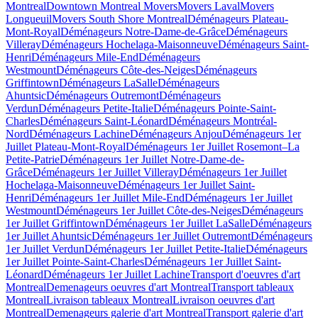
Montreal
Downtown Montreal Movers
Movers Laval
Movers
Longueuil
Movers South Shore Montreal
Déménageurs Plateau-
Mont-Royal
Déménageurs Notre-Dame-de-Grâce
Déménageurs
Villeray
Déménageurs Hochelaga-Maisonneuve
Déménageurs Saint-
Henri
Déménageurs Mile-End
Déménageurs
Westmount
Déménageurs Côte-des-Neiges
Déménageurs
Griffintown
Déménageurs LaSalle
Déménageurs
Ahuntsic
Déménageurs Outremont
Déménageurs
Verdun
Déménageurs Petite-Italie
Déménageurs Pointe-Saint-
Charles
Déménageurs Saint-Léonard
Déménageurs Montréal-
Nord
Déménageurs Lachine
Déménageurs Anjou
Déménageurs 1er
Juillet Plateau-Mont-Royal
Déménageurs 1er Juillet Rosemont–La
Petite-Patrie
Déménageurs 1er Juillet Notre-Dame-de-
Grâce
Déménageurs 1er Juillet Villeray
Déménageurs 1er Juillet
Hochelaga-Maisonneuve
Déménageurs 1er Juillet Saint-
Henri
Déménageurs 1er Juillet Mile-End
Déménageurs 1er Juillet
Westmount
Déménageurs 1er Juillet Côte-des-Neiges
Déménageurs
1er Juillet Griffintown
Déménageurs 1er Juillet LaSalle
Déménageurs
1er Juillet Ahuntsic
Déménageurs 1er Juillet Outremont
Déménageurs
1er Juillet Verdun
Déménageurs 1er Juillet Petite-Italie
Déménageurs
1er Juillet Pointe-Saint-Charles
Déménageurs 1er Juillet Saint-
Léonard
Déménageurs 1er Juillet Lachine
Transport d'oeuvres d'art
Montreal
Demenageurs oeuvres d'art Montreal
Transport tableaux
Montreal
Livraison tableaux Montreal
Livraison oeuvres d'art
Montreal
Demenageurs galerie d'art Montreal
Transport galerie d'art