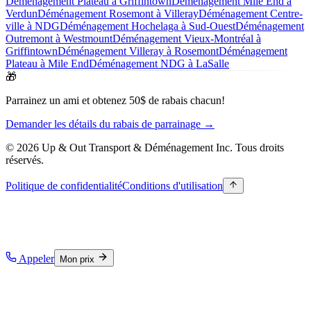
Déménagement Plateau à Griffintown
Déménagement Mile End à
Verdun
Déménagement Rosemont à Villeray
Déménagement Centre-
ville à NDG
Déménagement Hochelaga à Sud-Ouest
Déménagement
Outremont à Westmount
Déménagement Vieux-Montréal à
Griffintown
Déménagement Villeray à Rosemont
Déménagement
Plateau à Mile End
Déménagement NDG à LaSalle
🎁
Parrainez un ami et obtenez 50$ de rabais chacun!
Demander les détails du rabais de parrainage →
© 2026 Up & Out Transport & Déménagement Inc.
Tous droits
réservés.
Politique de confidentialité
Conditions d'utilisation
Appeler
Mon prix