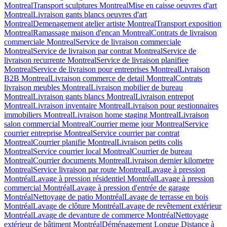
Montreal
Transport sculptures Montreal
Mise en caisse oeuvres d'art
Montreal
Livraison gants blancs oeuvres d'art
Montreal
Demenagement atelier artiste Montreal
Transport exposition
Montreal
Ramassage maison d'encan Montreal
Contrats de livraison
commerciale Montreal
Service de livraison commerciale
Montreal
Service de livraison par contrat Montreal
Service de
livraison recurrente Montreal
Service de livraison planifiee
Montreal
Service de livraison pour entreprises Montreal
Livraison
B2B Montreal
Livraison commerce de detail Montreal
Contrats
livraison meubles Montreal
Livraison mobilier de bureau
Montreal
Livraison gants blancs Montreal
Livraison entrepot
Montreal
Livraison inventaire Montreal
Livraison pour gestionnaires
immobiliers Montreal
Livraison home staging Montreal
Livraison
salon commercial Montreal
Courrier meme jour Montreal
Service
courrier entreprise Montreal
Service courrier par contrat
Montreal
Courrier planifie Montreal
Livraison petits colis
Montreal
Service courrier local Montreal
Courrier de bureau
Montreal
Courrier documents Montreal
Livraison dernier kilometre
Montreal
Service livraison par route Montreal
Lavage à pression
Montréal
Lavage à pression résidentiel Montréal
Lavage à pression
commercial Montréal
Lavage à pression d'entrée de garage
Montréal
Nettoyage de patio Montréal
Lavage de terrasse en bois
Montréal
Lavage de clôture Montréal
Lavage de revêtement extérieur
Montréal
Lavage de devanture de commerce Montréal
Nettoyage
extérieur de bâtiment Montréal
Déménagement Longue Distance à