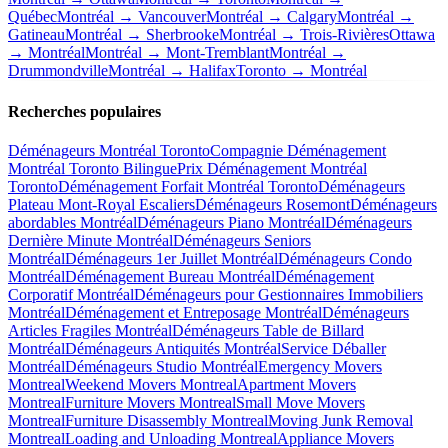
Québec
Montréal → Vancouver
Montréal → Calgary
Montréal →
Gatineau
Montréal → Sherbrooke
Montréal → Trois-Rivières
Ottawa
→ Montréal
Montréal → Mont-Tremblant
Montréal →
Drummondville
Montréal → Halifax
Toronto → Montréal
Recherches populaires
Déménageurs Montréal Toronto
Compagnie Déménagement
Montréal Toronto Bilingue
Prix Déménagement Montréal
Toronto
Déménagement Forfait Montréal Toronto
Déménageurs
Plateau Mont-Royal Escaliers
Déménageurs Rosemont
Déménageurs
abordables Montréal
Déménageurs Piano Montréal
Déménageurs
Dernière Minute Montréal
Déménageurs Seniors
Montréal
Déménageurs 1er Juillet Montréal
Déménageurs Condo
Montréal
Déménagement Bureau Montréal
Déménagement
Corporatif Montréal
Déménageurs pour Gestionnaires Immobiliers
Montréal
Déménagement et Entreposage Montréal
Déménageurs
Articles Fragiles Montréal
Déménageurs Table de Billard
Montréal
Déménageurs Antiquités Montréal
Service Déballer
Montréal
Déménageurs Studio Montréal
Emergency Movers
Montreal
Weekend Movers Montreal
Apartment Movers
Montreal
Furniture Movers Montreal
Small Move Movers
Montreal
Furniture Disassembly Montreal
Moving Junk Removal
Montreal
Loading and Unloading Montreal
Appliance Movers