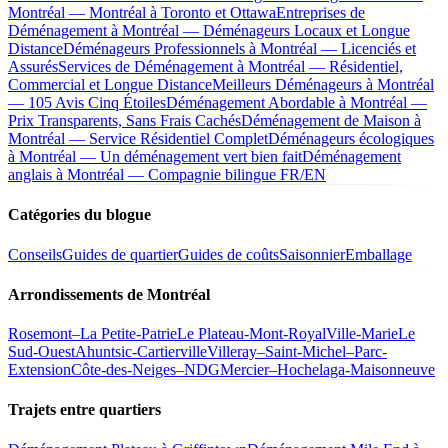
Montréal — Montréal à Toronto et Ottawa
Entreprises de
Déménagement à Montréal — Déménageurs Locaux et Longue
Distance
Déménageurs Professionnels à Montréal — Licenciés et
Assurés
Services de Déménagement à Montréal — Résidentiel,
Commercial et Longue Distance
Meilleurs Déménageurs à Montréal
— 105 Avis Cinq Étoiles
Déménagement Abordable à Montréal —
Prix Transparents, Sans Frais Cachés
Déménagement de Maison à
Montréal — Service Résidentiel Complet
Déménageurs écologiques
à Montréal — Un déménagement vert bien fait
Déménagement
anglais à Montréal — Compagnie bilingue FR/EN
Catégories du blogue
Conseils
Guides de quartier
Guides de coûts
Saisonnier
Emballage
Arrondissements de Montréal
Rosemont–La Petite-Patrie
Le Plateau-Mont-Royal
Ville-Marie
Le
Sud-Ouest
Ahuntsic-Cartierville
Villeray–Saint-Michel–Parc-
Extension
Côte-des-Neiges–NDG
Mercier–Hochelaga-Maisonneuve
Trajets entre quartiers