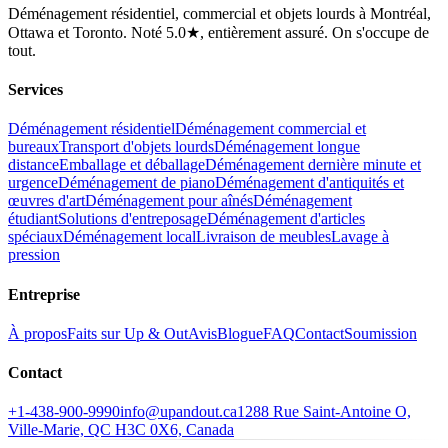
Déménagement résidentiel, commercial et objets lourds à Montréal,
Ottawa et Toronto. Noté 5.0★, entièrement assuré. On s'occupe de
tout.
Services
Déménagement résidentiel
Déménagement commercial et
bureaux
Transport d'objets lourds
Déménagement longue
distance
Emballage et déballage
Déménagement dernière minute et
urgence
Déménagement de piano
Déménagement d'antiquités et
œuvres d'art
Déménagement pour aînés
Déménagement
étudiant
Solutions d'entreposage
Déménagement d'articles
spéciaux
Déménagement local
Livraison de meubles
Lavage à
pression
Entreprise
À propos
Faits sur Up & Out
Avis
Blogue
FAQ
Contact
Soumission
Contact
+1-438-900-9990
info@upandout.ca
1288 Rue Saint-Antoine O,
Ville-Marie, QC H3C 0X6, Canada