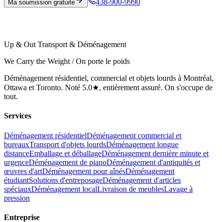
438-900-9990
Ma soumission gratuite
Up & Out Transport & Déménagement
We Carry the Weight / On porte le poids
Déménagement résidentiel, commercial et objets lourds à Montréal,
Ottawa et Toronto. Noté 5.0★, entièrement assuré. On s'occupe de
tout.
Services
Déménagement résidentiel
Déménagement commercial et
bureaux
Transport d'objets lourds
Déménagement longue
distance
Emballage et déballage
Déménagement dernière minute et
urgence
Déménagement de piano
Déménagement d'antiquités et
œuvres d'art
Déménagement pour aînés
Déménagement
étudiant
Solutions d'entreposage
Déménagement d'articles
spéciaux
Déménagement local
Livraison de meubles
Lavage à
pression
Entreprise