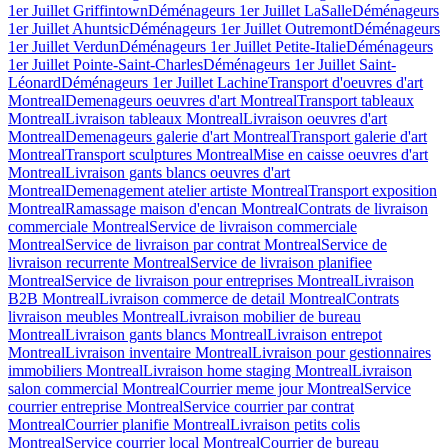
1er Juillet Griffintown
Déménageurs 1er Juillet LaSalle
Déménageurs
1er Juillet Ahuntsic
Déménageurs 1er Juillet Outremont
Déménageurs
1er Juillet Verdun
Déménageurs 1er Juillet Petite-Italie
Déménageurs
1er Juillet Pointe-Saint-Charles
Déménageurs 1er Juillet Saint-
Léonard
Déménageurs 1er Juillet Lachine
Transport d'oeuvres d'art
Montreal
Demenageurs oeuvres d'art Montreal
Transport tableaux
Montreal
Livraison tableaux Montreal
Livraison oeuvres d'art
Montreal
Demenageurs galerie d'art Montreal
Transport galerie d'art
Montreal
Transport sculptures Montreal
Mise en caisse oeuvres d'art
Montreal
Livraison gants blancs oeuvres d'art
Montreal
Demenagement atelier artiste Montreal
Transport exposition
Montreal
Ramassage maison d'encan Montreal
Contrats de livraison
commerciale Montreal
Service de livraison commerciale
Montreal
Service de livraison par contrat Montreal
Service de
livraison recurrente Montreal
Service de livraison planifiee
Montreal
Service de livraison pour entreprises Montreal
Livraison
B2B Montreal
Livraison commerce de detail Montreal
Contrats
livraison meubles Montreal
Livraison mobilier de bureau
Montreal
Livraison gants blancs Montreal
Livraison entrepot
Montreal
Livraison inventaire Montreal
Livraison pour gestionnaires
immobiliers Montreal
Livraison home staging Montreal
Livraison
salon commercial Montreal
Courrier meme jour Montreal
Service
courrier entreprise Montreal
Service courrier par contrat
Montreal
Courrier planifie Montreal
Livraison petits colis
Montreal
Service courrier local Montreal
Courrier de bureau