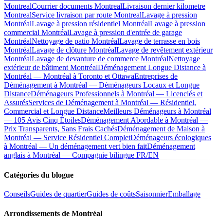
Montreal
Courrier documents Montreal
Livraison dernier kilometre
Montreal
Service livraison par route Montreal
Lavage à pression
Montréal
Lavage à pression résidentiel Montréal
Lavage à pression
commercial Montréal
Lavage à pression d'entrée de garage
Montréal
Nettoyage de patio Montréal
Lavage de terrasse en bois
Montréal
Lavage de clôture Montréal
Lavage de revêtement extérieur
Montréal
Lavage de devanture de commerce Montréal
Nettoyage
extérieur de bâtiment Montréal
Déménagement Longue Distance à
Montréal — Montréal à Toronto et Ottawa
Entreprises de
Déménagement à Montréal — Déménageurs Locaux et Longue
Distance
Déménageurs Professionnels à Montréal — Licenciés et
Assurés
Services de Déménagement à Montréal — Résidentiel,
Commercial et Longue Distance
Meilleurs Déménageurs à Montréal
— 105 Avis Cinq Étoiles
Déménagement Abordable à Montréal —
Prix Transparents, Sans Frais Cachés
Déménagement de Maison à
Montréal — Service Résidentiel Complet
Déménageurs écologiques
à Montréal — Un déménagement vert bien fait
Déménagement
anglais à Montréal — Compagnie bilingue FR/EN
Catégories du blogue
Conseils
Guides de quartier
Guides de coûts
Saisonnier
Emballage
Arrondissements de Montréal