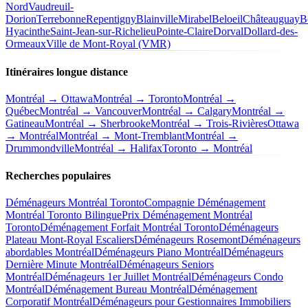
Nord
Vaudreuil-
Dorion
Terrebonne
Repentigny
Blainville
Mirabel
Beloeil
Châteauguay
B
Hyacinthe
Saint-Jean-sur-Richelieu
Pointe-Claire
Dorval
Dollard-des-
Ormeaux
Ville de Mont-Royal (VMR)
Itinéraires longue distance
Montréal → Ottawa
Montréal → Toronto
Montréal →
Québec
Montréal → Vancouver
Montréal → Calgary
Montréal →
Gatineau
Montréal → Sherbrooke
Montréal → Trois-Rivières
Ottawa
→ Montréal
Montréal → Mont-Tremblant
Montréal →
Drummondville
Montréal → Halifax
Toronto → Montréal
Recherches populaires
Déménageurs Montréal Toronto
Compagnie Déménagement
Montréal Toronto Bilingue
Prix Déménagement Montréal
Toronto
Déménagement Forfait Montréal Toronto
Déménageurs
Plateau Mont-Royal Escaliers
Déménageurs Rosemont
Déménageurs
abordables Montréal
Déménageurs Piano Montréal
Déménageurs
Dernière Minute Montréal
Déménageurs Seniors
Montréal
Déménageurs 1er Juillet Montréal
Déménageurs Condo
Montréal
Déménagement Bureau Montréal
Déménagement
Corporatif Montréal
Déménageurs pour Gestionnaires Immobiliers