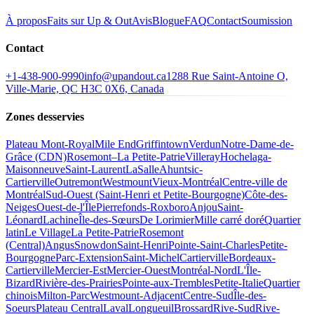
À propos
Faits sur Up & Out
Avis
Blogue
FAQ
Contact
Soumission
Contact
+1-438-900-9990
info@upandout.ca
1288 Rue Saint-Antoine O,
Ville-Marie, QC H3C 0X6, Canada
Zones desservies
Plateau Mont-Royal
Mile End
Griffintown
Verdun
Notre-Dame-de-
Grâce (CDN)
Rosemont–La Petite-Patrie
Villeray
Hochelaga-
Maisonneuve
Saint-Laurent
LaSalle
Ahuntsic-
Cartierville
Outremont
Westmount
Vieux-Montréal
Centre-ville de
Montréal
Sud-Ouest (Saint-Henri et Petite-Bourgogne)
Côte-des-
Neiges
Ouest-de-l'Île
Pierrefonds-Roxboro
Anjou
Saint-
Léonard
Lachine
Île-des-Sœurs
De Lorimier
Mille carré doré
Quartier
latin
Le Village
La Petite-Patrie
Rosemont
(Central)
Angus
Snowdon
Saint-Henri
Pointe-Saint-Charles
Petite-
Bourgogne
Parc-Extension
Saint-Michel
Cartierville
Bordeaux-
Cartierville
Mercier-Est
Mercier-Ouest
Montréal-Nord
L'Île-
Bizard
Rivière-des-Prairies
Pointe-aux-Trembles
Petite-Italie
Quartier
chinois
Milton-Parc
Westmount-Adjacent
Centre-Sud
Île-des-
Soeurs
Plateau Central
Laval
Longueuil
Brossard
Rive-Sud
Rive-