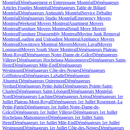
Montréal
Déménagement et Entreposage Montréal
Déménageurs
Articles Fragiles Montréal
Déménageurs Table de Billard
Montréal
Déménageurs Antiquités Montréal
Service Déballer
Montréal
Déménageurs Studio Montréal
Emergency Movers
Montreal
Weekend Movers Montreal
Apartment Movers
Montreal
Furniture Movers Montreal
Small Move Movers
Montreal
Furniture Disassembly Montreal
Moving Junk Removal
Montreal
Loading and Unloading Montreal
Appliance Movers
Montreal
Downtown Montreal Movers
Movers Laval
Movers
Longueuil
Movers South Shore Montreal
Déménageurs Plateau-
Mont-Royal
Déménageurs Notre-Dame-de-Grâce
Déménageurs
Villeray
Déménageurs Hochelaga-Maisonneuve
Déménageurs Saint-
Henri
Déménageurs Mile-End
Déménageurs
Westmount
Déménageurs Côte-des-Neiges
Déménageurs
Griffintown
Déménageurs LaSalle
Déménageurs
Ahuntsic
Déménageurs Outremont
Déménageurs
Verdun
Déménageurs Petite-Italie
Déménageurs Pointe-Saint-
Charles
Déménageurs Saint-Léonard
Déménageurs Montréal-
Nord
Déménageurs Lachine
Déménageurs Anjou
Déménageurs 1er
Juillet Plateau-Mont-Royal
Déménageurs 1er Juillet Rosemont–La
Petite-Patrie
Déménageurs 1er Juillet Notre-Dame-de-
Grâce
Déménageurs 1er Juillet Villeray
Déménageurs 1er Juillet
Hochelaga-Maisonneuve
Déménageurs 1er Juillet Saint-
Henri
Déménageurs 1er Juillet Mile-End
Déménageurs 1er Juillet
Westmount
Déménageurs 1er Juillet Côte-des-Neiges
Déménageurs