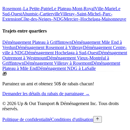
Rosemont–La Petite-Patrie
Le Plateau-Mont-Royal
Ville-Marie
Le
Sud-Ouest
Ahuntsic-Cartierville
Villeray–Saint-Michel–Parc-
Extension
Côte-des-Neiges–NDG
Mercier–Hochelaga-Maisonneuve
Trajets entre quartiers
Déménagement Plateau à Griffintown
Déménagement Mile End à
Verdun
Déménagement Rosemont à Villeray
Déménagement Centre-
ville à NDG
Déménagement Hochelaga à Sud-Ouest
Déménagement
Outremont à Westmount
Déménagement Vieux-Montréal à
Griffintown
Déménagement Villeray à Rosemont
Déménagement
Plateau à Mile End
Déménagement NDG à LaSalle
🎁
Parrainez un ami et obtenez 50$ de rabais chacun!
Demander les détails du rabais de parrainage →
© 2026 Up & Out Transport & Déménagement Inc.
Tous droits
réservés.
Politique de confidentialité
Conditions d'utilisation