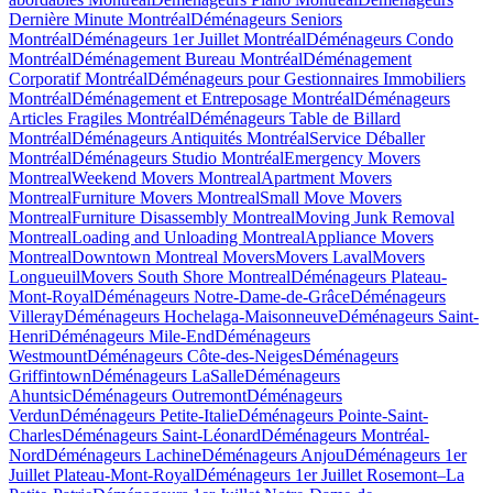
Dernière Minute Montréal
Déménageurs Seniors
Montréal
Déménageurs 1er Juillet Montréal
Déménageurs Condo
Montréal
Déménagement Bureau Montréal
Déménagement
Corporatif Montréal
Déménageurs pour Gestionnaires Immobiliers
Montréal
Déménagement et Entreposage Montréal
Déménageurs
Articles Fragiles Montréal
Déménageurs Table de Billard
Montréal
Déménageurs Antiquités Montréal
Service Déballer
Montréal
Déménageurs Studio Montréal
Emergency Movers
Montreal
Weekend Movers Montreal
Apartment Movers
Montreal
Furniture Movers Montreal
Small Move Movers
Montreal
Furniture Disassembly Montreal
Moving Junk Removal
Montreal
Loading and Unloading Montreal
Appliance Movers
Montreal
Downtown Montreal Movers
Movers Laval
Movers
Longueuil
Movers South Shore Montreal
Déménageurs Plateau-
Mont-Royal
Déménageurs Notre-Dame-de-Grâce
Déménageurs
Villeray
Déménageurs Hochelaga-Maisonneuve
Déménageurs Saint-
Henri
Déménageurs Mile-End
Déménageurs
Westmount
Déménageurs Côte-des-Neiges
Déménageurs
Griffintown
Déménageurs LaSalle
Déménageurs
Ahuntsic
Déménageurs Outremont
Déménageurs
Verdun
Déménageurs Petite-Italie
Déménageurs Pointe-Saint-
Charles
Déménageurs Saint-Léonard
Déménageurs Montréal-
Nord
Déménageurs Lachine
Déménageurs Anjou
Déménageurs 1er
Juillet Plateau-Mont-Royal
Déménageurs 1er Juillet Rosemont–La