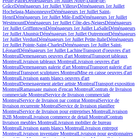
Petite-Patrie
Déménageurs 1er Juillet Notre-Dame-de-
Grâce
Déménageurs 1er Juillet Villeray
Déménageurs 1er Juillet
Hochelaga-Maisonneuve
Déménageurs 1er Juillet Saint-
Henri
Déménageurs 1er Juillet Mile-End
Déménageurs 1er Juillet
Westmount
Déménageurs 1er Juillet Côte-des-Neiges
Déménageurs
1er Juillet Griffintown
Déménageurs 1er Juillet LaSalle
Déménageurs
1er Juillet Ahuntsic
Déménageurs 1er Juillet Outremont
Déménageurs
1er Juillet Verdun
Déménageurs 1er Juillet Petite-Italie
Déménageurs
1er Juillet Pointe-Saint-Charles
Déménageurs 1er Juillet Saint-
Léonard
Déménageurs 1er Juillet Lachine
Transport d'oeuvres d'art
Montreal
Demenageurs oeuvres d'art Montreal
Transport tableaux
Montreal
Livraison tableaux Montreal
Livraison oeuvres d'art
Montreal
Demenageurs galerie d'art Montreal
Transport galerie d'art
Montreal
Transport sculptures Montreal
Mise en caisse oeuvres d'art
Montreal
Livraison gants blancs oeuvres d'art
Montreal
Demenagement atelier artiste Montreal
Transport exposition
Montreal
Ramassage maison d'encan Montreal
Contrats de livraison
commerciale Montreal
Service de livraison commerciale
Montreal
Service de livraison par contrat Montreal
Service de
livraison recurrente Montreal
Service de livraison planifiee
Montreal
Service de livraison pour entreprises Montreal
Livraison
B2B Montreal
Livraison commerce de detail Montreal
Contrats
livraison meubles Montreal
Livraison mobilier de bureau
Montreal
Livraison gants blancs Montreal
Livraison entrepot
Montreal
Livraison inventaire Montreal
Livraison pour gestionnaires