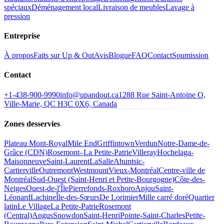
spéciaux
Déménagement local
Livraison de meubles
Lavage à
pression
Entreprise
À propos
Faits sur Up & Out
Avis
Blogue
FAQ
Contact
Soumission
Contact
+1-438-900-9990
info@upandout.ca
1288 Rue Saint-Antoine O,
Ville-Marie, QC H3C 0X6, Canada
Zones desservies
Plateau Mont-Royal
Mile End
Griffintown
Verdun
Notre-Dame-de-
Grâce (CDN)
Rosemont–La Petite-Patrie
Villeray
Hochelaga-
Maisonneuve
Saint-Laurent
LaSalle
Ahuntsic-
Cartierville
Outremont
Westmount
Vieux-Montréal
Centre-ville de
Montréal
Sud-Ouest (Saint-Henri et Petite-Bourgogne)
Côte-des-
Neiges
Ouest-de-l'Île
Pierrefonds-Roxboro
Anjou
Saint-
Léonard
Lachine
Île-des-Sœurs
De Lorimier
Mille carré doré
Quartier
latin
Le Village
La Petite-Patrie
Rosemont
(Central)
Angus
Snowdon
Saint-Henri
Pointe-Saint-Charles
Petite-