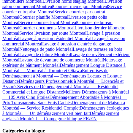
immobiliers Montreal
Livraison home staging Montreal
Livraison
salon commercial Montreal
Courrier meme jour Montreal
Service
courrier entreprise Montreal
Service courrier par contrat
Montreal
Courrier planifie Montreal
Livraison petits colis
Montreal
Service courrier local Montreal
Courrier de bureau
Montreal
Courrier documents Montreal
Livraison dernier kilometre
Montreal
Service livraison par route Montreal
Lavage à pression
Montréal
Lavage à pression résidentiel Montréal
Lavage à pression
commercial Montréal
Lavage à pression d'entrée de garage
Montréal
Nettoyage de patio Montréal
Lavage de terrasse en bois
Montréal
Lavage de clôture Montréal
Lavage de revêtement extérieur
Montréal
Lavage de devanture de commerce Montréal
Nettoyage
extérieur de bâtiment Montréal
Déménagement Longue Distance à
Montréal — Montréal à Toronto et Ottawa
Entreprises de
Déménagement à Montréal — Déménageurs Locaux et Longue
Distance
Déménageurs Professionnels à Montréal — Licenciés et
Assurés
Services de Déménagement à Montréal — Résidentiel,
Commercial et Longue Distance
Meilleurs Déménageurs à Montréal
— 105 Avis Cinq Étoiles
Déménagement Abordable à Montréal —
Prix Transparents, Sans Frais Cachés
Déménagement de Maison à
Montréal — Service Résidentiel Complet
Déménageurs écologiques
à Montréal — Un déménagement vert bien fait
Déménagement
anglais à Montréal — Compagnie bilingue FR/EN
Catégories du blogue