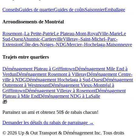
Conseils
Guides de quartier
Guides de coûts
Saisonnier
Emballage
Arrondissements de Montréal
Rosemont–La Petite-Patrie
Le Plateau-Mont-Royal
Ville-Marie
Le
Sud-Ouest
Ahuntsic-Cartierville
Villeray–Saint-Michel–Parc-
Extension
Côte-des-Neiges–NDG
Mercier–Hochelaga-Maisonneuve
Trajets entre quartiers
Déménagement Plateau à Griffintown
Déménagement Mile End à
Verdun
Déménagement Rosemont à Villeray
Déménagement Centre-
ville à NDG
Déménagement Hochelaga à Sud-Ouest
Déménagement
Outremont à Westmount
Déménagement Vieux-Montréal à
Griffintown
Déménagement Villeray à Rosemont
Déménagement
Plateau à Mile End
Déménagement NDG à LaSalle
🎁
Parrainez un ami et obtenez 50$ de rabais chacun!
Demander les détails du rabais de parrainage →
© 2026 Up & Out Transport & Déménagement Inc.
Tous droits