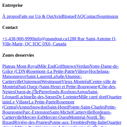
Entreprise
À propos
Faits sur Up & Out
Avis
Blogue
FAQ
Contact
Soumission
Contact
+1-438-900-9990
info@upandout.ca
1288 Rue Saint-Antoine O,
Ville-Marie, QC H3C 0X6, Canada
Zones desservies
Plateau Mont-Royal
Mile End
Griffintown
Verdun
Notre-Dame-de-
Grâce (CDN)
Rosemont–La Petite-Patrie
Villeray
Hochelaga-
Maisonneuve
Saint-Laurent
LaSalle
Ahuntsic-
Cartierville
Outremont
Westmount
Vieux-Montréal
Centre-ville de
Montréal
Sud-Ouest (Saint-Henri et Petite-Bourgogne)
Côte-des-
Neiges
Ouest-de-l'Île
Pierrefonds-Roxboro
Anjou
Saint-
Léonard
Lachine
Île-des-Sœurs
De Lorimier
Mille carré doré
Quartier
latin
Le Village
La Petite-Patrie
Rosemont
(Central)
Angus
Snowdon
Saint-Henri
Pointe-Saint-Charles
Petite-
Bourgogne
Parc-Extension
Saint-Michel
Cartierville
Bordeaux-
Cartierville
Mercier-Est
Mercier-Ouest
Montréal-Nord
L'Île-
Bizard
Rivière-des-Prairies
Pointe-aux-Trembles
Petite-Italie
Quartier