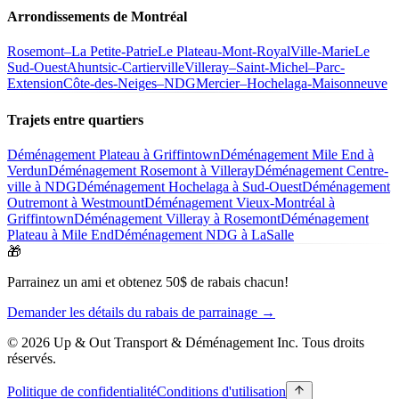
Arrondissements de Montréal
Rosemont–La Petite-Patrie
Le Plateau-Mont-Royal
Ville-Marie
Le
Sud-Ouest
Ahuntsic-Cartierville
Villeray–Saint-Michel–Parc-
Extension
Côte-des-Neiges–NDG
Mercier–Hochelaga-Maisonneuve
Trajets entre quartiers
Déménagement Plateau à Griffintown
Déménagement Mile End à
Verdun
Déménagement Rosemont à Villeray
Déménagement Centre-
ville à NDG
Déménagement Hochelaga à Sud-Ouest
Déménagement
Outremont à Westmount
Déménagement Vieux-Montréal à
Griffintown
Déménagement Villeray à Rosemont
Déménagement
Plateau à Mile End
Déménagement NDG à LaSalle
🎁
Parrainez un ami et obtenez 50$ de rabais chacun!
Demander les détails du rabais de parrainage →
© 2026 Up & Out Transport & Déménagement Inc.
Tous droits
réservés.
Politique de confidentialité
Conditions d'utilisation