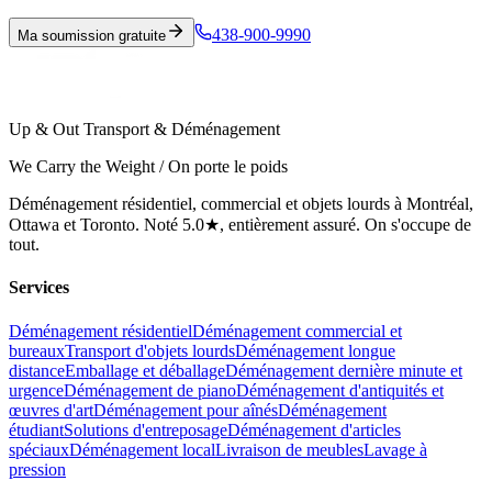
438-900-9990
Ma soumission gratuite
Up & Out Transport & Déménagement
We Carry the Weight / On porte le poids
Déménagement résidentiel, commercial et objets lourds à Montréal,
Ottawa et Toronto. Noté 5.0★, entièrement assuré. On s'occupe de
tout.
Services
Déménagement résidentiel
Déménagement commercial et
bureaux
Transport d'objets lourds
Déménagement longue
distance
Emballage et déballage
Déménagement dernière minute et
urgence
Déménagement de piano
Déménagement d'antiquités et
œuvres d'art
Déménagement pour aînés
Déménagement
étudiant
Solutions d'entreposage
Déménagement d'articles
spéciaux
Déménagement local
Livraison de meubles
Lavage à
pression