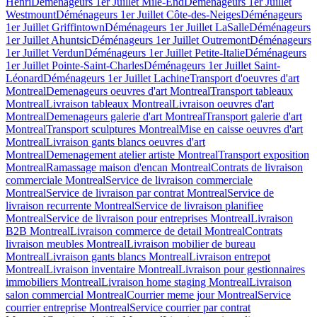
Henri
Déménageurs 1er Juillet Mile-End
Déménageurs 1er Juillet
Westmount
Déménageurs 1er Juillet Côte-des-Neiges
Déménageurs
1er Juillet Griffintown
Déménageurs 1er Juillet LaSalle
Déménageurs
1er Juillet Ahuntsic
Déménageurs 1er Juillet Outremont
Déménageurs
1er Juillet Verdun
Déménageurs 1er Juillet Petite-Italie
Déménageurs
1er Juillet Pointe-Saint-Charles
Déménageurs 1er Juillet Saint-
Léonard
Déménageurs 1er Juillet Lachine
Transport d'oeuvres d'art
Montreal
Demenageurs oeuvres d'art Montreal
Transport tableaux
Montreal
Livraison tableaux Montreal
Livraison oeuvres d'art
Montreal
Demenageurs galerie d'art Montreal
Transport galerie d'art
Montreal
Transport sculptures Montreal
Mise en caisse oeuvres d'art
Montreal
Livraison gants blancs oeuvres d'art
Montreal
Demenagement atelier artiste Montreal
Transport exposition
Montreal
Ramassage maison d'encan Montreal
Contrats de livraison
commerciale Montreal
Service de livraison commerciale
Montreal
Service de livraison par contrat Montreal
Service de
livraison recurrente Montreal
Service de livraison planifiee
Montreal
Service de livraison pour entreprises Montreal
Livraison
B2B Montreal
Livraison commerce de detail Montreal
Contrats
livraison meubles Montreal
Livraison mobilier de bureau
Montreal
Livraison gants blancs Montreal
Livraison entrepot
Montreal
Livraison inventaire Montreal
Livraison pour gestionnaires
immobiliers Montreal
Livraison home staging Montreal
Livraison
salon commercial Montreal
Courrier meme jour Montreal
Service
courrier entreprise Montreal
Service courrier par contrat