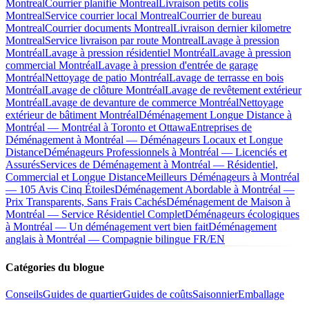
Montreal
Courrier planifie Montreal
Livraison petits colis
Montreal
Service courrier local Montreal
Courrier de bureau
Montreal
Courrier documents Montreal
Livraison dernier kilometre
Montreal
Service livraison par route Montreal
Lavage à pression
Montréal
Lavage à pression résidentiel Montréal
Lavage à pression
commercial Montréal
Lavage à pression d'entrée de garage
Montréal
Nettoyage de patio Montréal
Lavage de terrasse en bois
Montréal
Lavage de clôture Montréal
Lavage de revêtement extérieur
Montréal
Lavage de devanture de commerce Montréal
Nettoyage
extérieur de bâtiment Montréal
Déménagement Longue Distance à
Montréal — Montréal à Toronto et Ottawa
Entreprises de
Déménagement à Montréal — Déménageurs Locaux et Longue
Distance
Déménageurs Professionnels à Montréal — Licenciés et
Assurés
Services de Déménagement à Montréal — Résidentiel,
Commercial et Longue Distance
Meilleurs Déménageurs à Montréal
— 105 Avis Cinq Étoiles
Déménagement Abordable à Montréal —
Prix Transparents, Sans Frais Cachés
Déménagement de Maison à
Montréal — Service Résidentiel Complet
Déménageurs écologiques
à Montréal — Un déménagement vert bien fait
Déménagement
anglais à Montréal — Compagnie bilingue FR/EN
Catégories du blogue
Conseils
Guides de quartier
Guides de coûts
Saisonnier
Emballage