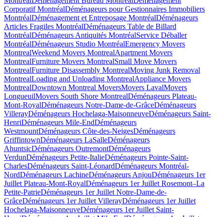
Montréal
Déménagement Bureau Montréal
Déménagement
Corporatif Montréal
Déménageurs pour Gestionnaires Immobiliers
Montréal
Déménagement et Entreposage Montréal
Déménageurs
Articles Fragiles Montréal
Déménageurs Table de Billard
Montréal
Déménageurs Antiquités Montréal
Service Déballer
Montréal
Déménageurs Studio Montréal
Emergency Movers
Montreal
Weekend Movers Montreal
Apartment Movers
Montreal
Furniture Movers Montreal
Small Move Movers
Montreal
Furniture Disassembly Montreal
Moving Junk Removal
Montreal
Loading and Unloading Montreal
Appliance Movers
Montreal
Downtown Montreal Movers
Movers Laval
Movers
Longueuil
Movers South Shore Montreal
Déménageurs Plateau-
Mont-Royal
Déménageurs Notre-Dame-de-Grâce
Déménageurs
Villeray
Déménageurs Hochelaga-Maisonneuve
Déménageurs Saint-
Henri
Déménageurs Mile-End
Déménageurs
Westmount
Déménageurs Côte-des-Neiges
Déménageurs
Griffintown
Déménageurs LaSalle
Déménageurs
Ahuntsic
Déménageurs Outremont
Déménageurs
Verdun
Déménageurs Petite-Italie
Déménageurs Pointe-Saint-
Charles
Déménageurs Saint-Léonard
Déménageurs Montréal-
Nord
Déménageurs Lachine
Déménageurs Anjou
Déménageurs 1er
Juillet Plateau-Mont-Royal
Déménageurs 1er Juillet Rosemont–La
Petite-Patrie
Déménageurs 1er Juillet Notre-Dame-de-
Grâce
Déménageurs 1er Juillet Villeray
Déménageurs 1er Juillet
Hochelaga-Maisonneuve
Déménageurs 1er Juillet Saint-