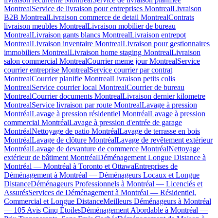
Montreal
Service de livraison pour entreprises Montreal
Livraison
B2B Montreal
Livraison commerce de detail Montreal
Contrats
livraison meubles Montreal
Livraison mobilier de bureau
Montreal
Livraison gants blancs Montreal
Livraison entrepot
Montreal
Livraison inventaire Montreal
Livraison pour gestionnaires
immobiliers Montreal
Livraison home staging Montreal
Livraison
salon commercial Montreal
Courrier meme jour Montreal
Service
courrier entreprise Montreal
Service courrier par contrat
Montreal
Courrier planifie Montreal
Livraison petits colis
Montreal
Service courrier local Montreal
Courrier de bureau
Montreal
Courrier documents Montreal
Livraison dernier kilometre
Montreal
Service livraison par route Montreal
Lavage à pression
Montréal
Lavage à pression résidentiel Montréal
Lavage à pression
commercial Montréal
Lavage à pression d'entrée de garage
Montréal
Nettoyage de patio Montréal
Lavage de terrasse en bois
Montréal
Lavage de clôture Montréal
Lavage de revêtement extérieur
Montréal
Lavage de devanture de commerce Montréal
Nettoyage
extérieur de bâtiment Montréal
Déménagement Longue Distance à
Montréal — Montréal à Toronto et Ottawa
Entreprises de
Déménagement à Montréal — Déménageurs Locaux et Longue
Distance
Déménageurs Professionnels à Montréal — Licenciés et
Assurés
Services de Déménagement à Montréal — Résidentiel,
Commercial et Longue Distance
Meilleurs Déménageurs à Montréal
— 105 Avis Cinq Étoiles
Déménagement Abordable à Montréal —