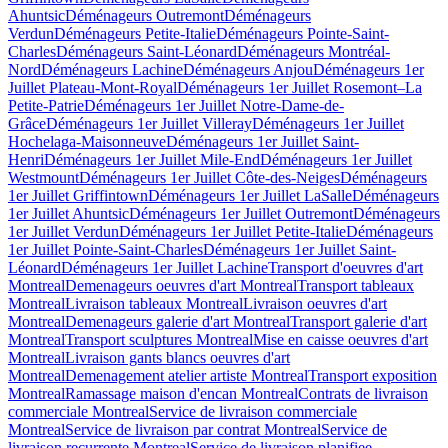
Ahuntsic
Déménageurs Outremont
Déménageurs
Verdun
Déménageurs Petite-Italie
Déménageurs Pointe-Saint-
Charles
Déménageurs Saint-Léonard
Déménageurs Montréal-
Nord
Déménageurs Lachine
Déménageurs Anjou
Déménageurs 1er
Juillet Plateau-Mont-Royal
Déménageurs 1er Juillet Rosemont–La
Petite-Patrie
Déménageurs 1er Juillet Notre-Dame-de-
Grâce
Déménageurs 1er Juillet Villeray
Déménageurs 1er Juillet
Hochelaga-Maisonneuve
Déménageurs 1er Juillet Saint-
Henri
Déménageurs 1er Juillet Mile-End
Déménageurs 1er Juillet
Westmount
Déménageurs 1er Juillet Côte-des-Neiges
Déménageurs
1er Juillet Griffintown
Déménageurs 1er Juillet LaSalle
Déménageurs
1er Juillet Ahuntsic
Déménageurs 1er Juillet Outremont
Déménageurs
1er Juillet Verdun
Déménageurs 1er Juillet Petite-Italie
Déménageurs
1er Juillet Pointe-Saint-Charles
Déménageurs 1er Juillet Saint-
Léonard
Déménageurs 1er Juillet Lachine
Transport d'oeuvres d'art
Montreal
Demenageurs oeuvres d'art Montreal
Transport tableaux
Montreal
Livraison tableaux Montreal
Livraison oeuvres d'art
Montreal
Demenageurs galerie d'art Montreal
Transport galerie d'art
Montreal
Transport sculptures Montreal
Mise en caisse oeuvres d'art
Montreal
Livraison gants blancs oeuvres d'art
Montreal
Demenagement atelier artiste Montreal
Transport exposition
Montreal
Ramassage maison d'encan Montreal
Contrats de livraison
commerciale Montreal
Service de livraison commerciale
Montreal
Service de livraison par contrat Montreal
Service de
livraison recurrente Montreal
Service de livraison planifiee