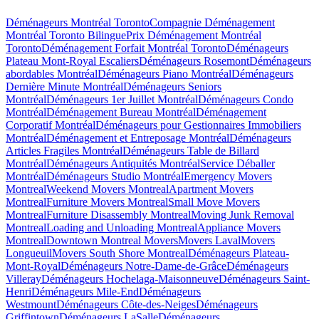
Déménageurs Montréal Toronto
Compagnie Déménagement
Montréal Toronto Bilingue
Prix Déménagement Montréal
Toronto
Déménagement Forfait Montréal Toronto
Déménageurs
Plateau Mont-Royal Escaliers
Déménageurs Rosemont
Déménageurs
abordables Montréal
Déménageurs Piano Montréal
Déménageurs
Dernière Minute Montréal
Déménageurs Seniors
Montréal
Déménageurs 1er Juillet Montréal
Déménageurs Condo
Montréal
Déménagement Bureau Montréal
Déménagement
Corporatif Montréal
Déménageurs pour Gestionnaires Immobiliers
Montréal
Déménagement et Entreposage Montréal
Déménageurs
Articles Fragiles Montréal
Déménageurs Table de Billard
Montréal
Déménageurs Antiquités Montréal
Service Déballer
Montréal
Déménageurs Studio Montréal
Emergency Movers
Montreal
Weekend Movers Montreal
Apartment Movers
Montreal
Furniture Movers Montreal
Small Move Movers
Montreal
Furniture Disassembly Montreal
Moving Junk Removal
Montreal
Loading and Unloading Montreal
Appliance Movers
Montreal
Downtown Montreal Movers
Movers Laval
Movers
Longueuil
Movers South Shore Montreal
Déménageurs Plateau-
Mont-Royal
Déménageurs Notre-Dame-de-Grâce
Déménageurs
Villeray
Déménageurs Hochelaga-Maisonneuve
Déménageurs Saint-
Henri
Déménageurs Mile-End
Déménageurs
Westmount
Déménageurs Côte-des-Neiges
Déménageurs
Griffintown
Déménageurs LaSalle
Déménageurs