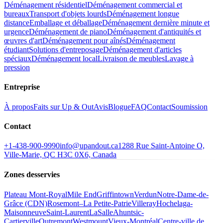
Déménagement résidentiel
Déménagement commercial et
bureaux
Transport d'objets lourds
Déménagement longue
distance
Emballage et déballage
Déménagement dernière minute et
urgence
Déménagement de piano
Déménagement d'antiquités et
œuvres d'art
Déménagement pour aînés
Déménagement
étudiant
Solutions d'entreposage
Déménagement d'articles
spéciaux
Déménagement local
Livraison de meubles
Lavage à
pression
Entreprise
À propos
Faits sur Up & Out
Avis
Blogue
FAQ
Contact
Soumission
Contact
+1-438-900-9990
info@upandout.ca
1288 Rue Saint-Antoine O,
Ville-Marie, QC H3C 0X6, Canada
Zones desservies
Plateau Mont-Royal
Mile End
Griffintown
Verdun
Notre-Dame-de-
Grâce (CDN)
Rosemont–La Petite-Patrie
Villeray
Hochelaga-
Maisonneuve
Saint-Laurent
LaSalle
Ahuntsic-
Cartierville
Outremont
Westmount
Vieux-Montréal
Centre-ville de