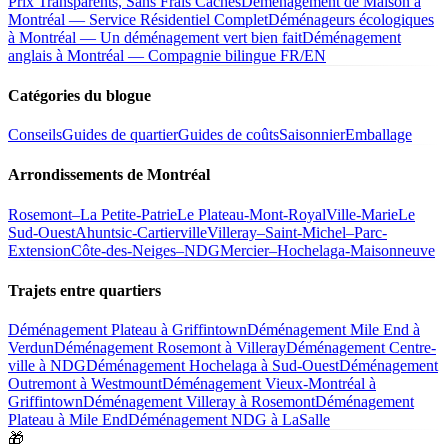
Prix Transparents, Sans Frais Cachés
Déménagement de Maison à
Montréal — Service Résidentiel Complet
Déménageurs écologiques
à Montréal — Un déménagement vert bien fait
Déménagement
anglais à Montréal — Compagnie bilingue FR/EN
Catégories du blogue
Conseils
Guides de quartier
Guides de coûts
Saisonnier
Emballage
Arrondissements de Montréal
Rosemont–La Petite-Patrie
Le Plateau-Mont-Royal
Ville-Marie
Le
Sud-Ouest
Ahuntsic-Cartierville
Villeray–Saint-Michel–Parc-
Extension
Côte-des-Neiges–NDG
Mercier–Hochelaga-Maisonneuve
Trajets entre quartiers
Déménagement Plateau à Griffintown
Déménagement Mile End à
Verdun
Déménagement Rosemont à Villeray
Déménagement Centre-
ville à NDG
Déménagement Hochelaga à Sud-Ouest
Déménagement
Outremont à Westmount
Déménagement Vieux-Montréal à
Griffintown
Déménagement Villeray à Rosemont
Déménagement
Plateau à Mile End
Déménagement NDG à LaSalle
🎁