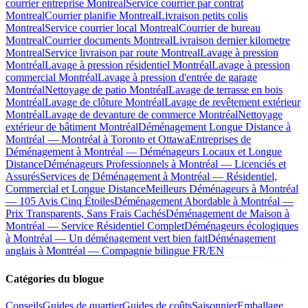
courrier entreprise Montreal
Service courrier par contrat
Montreal
Courrier planifie Montreal
Livraison petits colis
Montreal
Service courrier local Montreal
Courrier de bureau
Montreal
Courrier documents Montreal
Livraison dernier kilometre
Montreal
Service livraison par route Montreal
Lavage à pression
Montréal
Lavage à pression résidentiel Montréal
Lavage à pression
commercial Montréal
Lavage à pression d'entrée de garage
Montréal
Nettoyage de patio Montréal
Lavage de terrasse en bois
Montréal
Lavage de clôture Montréal
Lavage de revêtement extérieur
Montréal
Lavage de devanture de commerce Montréal
Nettoyage
extérieur de bâtiment Montréal
Déménagement Longue Distance à
Montréal — Montréal à Toronto et Ottawa
Entreprises de
Déménagement à Montréal — Déménageurs Locaux et Longue
Distance
Déménageurs Professionnels à Montréal — Licenciés et
Assurés
Services de Déménagement à Montréal — Résidentiel,
Commercial et Longue Distance
Meilleurs Déménageurs à Montréal
— 105 Avis Cinq Étoiles
Déménagement Abordable à Montréal —
Prix Transparents, Sans Frais Cachés
Déménagement de Maison à
Montréal — Service Résidentiel Complet
Déménageurs écologiques
à Montréal — Un déménagement vert bien fait
Déménagement
anglais à Montréal — Compagnie bilingue FR/EN
Catégories du blogue
Conseils
Guides de quartier
Guides de coûts
Saisonnier
Emballage