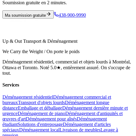
Soumission gratuite en 2 minutes.
438-900-9990
Ma soumission gratuite
Up & Out Transport & Déménagement
We Carry the Weight / On porte le poids
Déménagement résidentiel, commercial et objets lourds à Montréal,
Ottawa et Toronto. Noté 5.0★, entièrement assuré. On s'occupe de
tout.
Services
Déménagement résidentiel
Déménagement commercial et
bureaux
Transport d'objets lourds
Déménagement longue
distance
Emballage et déballage
Déménagement dernière minute et
urgence
Déménagement de piano
Déménagement d'antiquités et
œuvres d'art
Déménagement pour aînés
Déménagement
étudiant
Solutions d'entreposage
Déménagement d'articles
spéciaux
Déménagement local
Livraison de meubles
Lavage à
pression