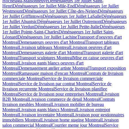
Hochelaga-Maisonneuve
Déménageurs 1er Juillet Saint-
Henri
Déménageurs 1er Juillet Mile-End
Déménageurs 1er Juillet
Westmount
Déménageurs 1er Juillet Côte-des-Neiges
Déménageurs
1er Juillet Griffintown
Déménageurs 1er Juillet LaSalle
Déménageurs
1er Juillet Ahuntsic
Déménageurs 1er Juillet Outremont
Déménageurs
1er Juillet Verdun
Déménageurs 1er Juillet Petite-Italie
Déménageurs
1er Juillet Pointe-Saint-Charles
Déménageurs 1er Juillet Saint-
Léonard
Déménageurs 1er Juillet Lachine
Transport d'oeuvres d'art
Montreal
Demenageurs oeuvres d'art Montreal
Transport tableaux
Montreal
Livraison tableaux Montreal
Livraison oeuvres d'art
Montreal
Demenageurs galerie d'art Montreal
Transport galerie d'art
Montreal
Transport sculptures Montreal
Mise en caisse oeuvres d'art
Montreal
Livraison gants blancs oeuvres d'art
Montreal
Demenagement atelier artiste Montreal
Transport exposition
Montreal
Ramassage maison d'encan Montreal
Contrats de livraison
commerciale Montreal
Service de livraison commerciale
Montreal
Service de livraison par contrat Montreal
Service de
livraison recurrente Montreal
Service de livraison planifiee
Montreal
Service de livraison pour entreprises Montreal
Livraison
B2B Montreal
Livraison commerce de detail Montreal
Contrats
livraison meubles Montreal
Livraison mobilier de bureau
Montreal
Livraison gants blancs Montreal
Livraison entrepot
Montreal
Livraison inventaire Montreal
Livraison pour gestionnaires
immobiliers Montreal
Livraison home staging Montreal
Livraison
salon commercial Montreal
Courrier meme jour Montreal
Service