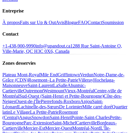
Entreprise
À propos
Faits sur Up & Out
Avis
Blogue
FAQ
Contact
Soumission
Contact
+1-438-900-9990
info@upandout.ca
1288 Rue Saint-Antoine O,
Ville-Marie, QC H3C 0X6, Canada
Zones desservies
Plateau Mont-Royal
Mile End
Griffintown
Verdun
Notre-Dame-de-
Grâce (CDN)
Rosemont–La Petite-Patrie
Villeray
Hochelaga-
Maisonneuve
Saint-Laurent
LaSalle
Ahuntsic-
Cartierville
Outremont
Westmount
Vieux-Montréal
Centre-ville de
Montréal
Sud-Ouest (Saint-Henri et Petite-Bourgogne)
Côte-des-
Neiges
Ouest-de-l'Île
Pierrefonds-Roxboro
Anjou
Saint-
Léonard
Lachine
Île-des-Sœurs
De Lorimier
Mille carré doré
Quartier
latin
Le Village
La Petite-Patrie
Rosemont
(Central)
Angus
Snowdon
Saint-Henri
Pointe-Saint-Charles
Petite-
Bourgogne
Parc-Extension
Saint-Michel
Cartierville
Bordeaux-
Cartierville
Mercier-Est
Mercier-Ouest
Montréal-Nord
L'Île-