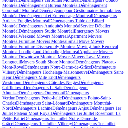
Montréal
Déménageurs 1er Juillet Montréal
Déménageurs Condo
Montréal
Déménagement Bureau Montréal
Déménagement
Corporatif Montréal
Déménageurs pour Gestionnaires Immobiliers
Montréal
Déménagement et Entreposage Montréal
Déménageurs
Articles Fragiles Montréal
Déménageurs Table de Billard
Montréal
Déménageurs Antiquités Montréal
Service Déballer
Montréal
Déménageurs Studio Montréal
Emergency Movers
Montreal
Weekend Movers Montreal
Apartment Movers
Montreal
Furniture Movers Montreal
Small Move Movers
Montreal
Furniture Disassembly Montreal
Moving Junk Removal
Montreal
Loading and Unloading Montreal
Appliance Movers
Montreal
Downtown Montreal Movers
Movers Laval
Movers
Longueuil
Movers South Shore Montreal
Déménageurs Plateau-
Mont-Royal
Déménageurs Notre-Dame-de-Grâce
Déménageurs
Villeray
Déménageurs Hochelaga-Maisonneuve
Déménageurs Saint-
Henri
Déménageurs Mile-End
Déménageurs
Westmount
Déménageurs Côte-des-Neiges
Déménageurs
Griffintown
Déménageurs LaSalle
Déménageurs
Ahuntsic
Déménageurs Outremont
Déménageurs
Verdun
Déménageurs Petite-Italie
Déménageurs Pointe-Saint-
Charles
Déménageurs Saint-Léonard
Déménageurs Montréal-
Nord
Déménageurs Lachine
Déménageurs Anjou
Déménageurs 1er
Juillet Plateau-Mont-Royal
Déménageurs 1er Juillet Rosemont–La
Petite-Patrie
Déménageurs 1er Juillet Notre-Dame-de-
Grâce
Déménageurs 1er Juillet Villeray
Déménageurs 1er Juillet