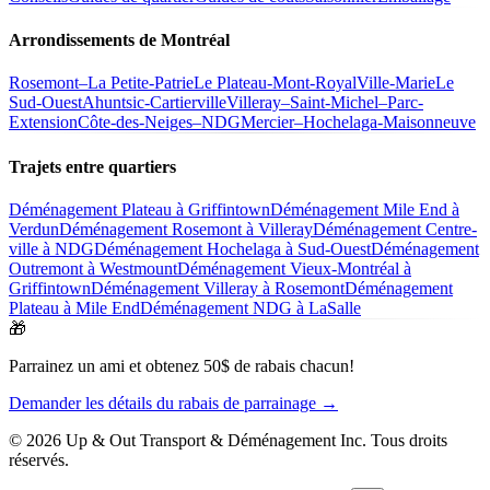
Arrondissements de Montréal
Rosemont–La Petite-Patrie
Le Plateau-Mont-Royal
Ville-Marie
Le
Sud-Ouest
Ahuntsic-Cartierville
Villeray–Saint-Michel–Parc-
Extension
Côte-des-Neiges–NDG
Mercier–Hochelaga-Maisonneuve
Trajets entre quartiers
Déménagement Plateau à Griffintown
Déménagement Mile End à
Verdun
Déménagement Rosemont à Villeray
Déménagement Centre-
ville à NDG
Déménagement Hochelaga à Sud-Ouest
Déménagement
Outremont à Westmount
Déménagement Vieux-Montréal à
Griffintown
Déménagement Villeray à Rosemont
Déménagement
Plateau à Mile End
Déménagement NDG à LaSalle
🎁
Parrainez un ami et obtenez 50$ de rabais chacun!
Demander les détails du rabais de parrainage →
© 2026 Up & Out Transport & Déménagement Inc.
Tous droits
réservés.