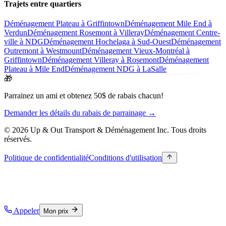
Trajets entre quartiers
Déménagement Plateau à Griffintown
Déménagement Mile End à
Verdun
Déménagement Rosemont à Villeray
Déménagement Centre-
ville à NDG
Déménagement Hochelaga à Sud-Ouest
Déménagement
Outremont à Westmount
Déménagement Vieux-Montréal à
Griffintown
Déménagement Villeray à Rosemont
Déménagement
Plateau à Mile End
Déménagement NDG à LaSalle
🎁
Parrainez un ami et obtenez 50$ de rabais chacun!
Demander les détails du rabais de parrainage →
© 2026 Up & Out Transport & Déménagement Inc.
Tous droits
réservés.
Politique de confidentialité
Conditions d'utilisation
Appeler
Mon prix