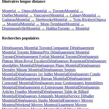
Itinéraires longue distance
Montréal → Ottawa
Montréal → Toronto
Montréal →
Québec
Montréal → Vancouver
Montréal → Calgary
Montréal →
Gatineau
Montréal → Sherbrooke
Montréal → Trois-Rivières
Ottawa
→ Montréal
Montréal → Mont-Tremblant
Montréal →
Drummondville
Montréal → Halifax
Toronto → Montréal
Recherches populaires
Déménageurs Montréal Toronto
Compagnie Déménagement
Montréal Toronto Bilingue
Prix Déménagement Montréal
Toronto
Déménagement Forfait Montréal Toronto
Déménageurs
Plateau Mont-Royal Escaliers
Déménageurs Rosemont
Déménageurs
abordables Montréal
Déménageurs Piano Montréal
Déménageurs
Dernière Minute Montréal
Déménageurs Seniors
Montréal
Déménageurs 1er Juillet Montréal
Déménageurs Condo
Montréal
Déménagement Bureau Montréal
Déménagement
Corporatif Montréal
Déménageurs pour Gestionnaires Immobiliers
Montréal
Déménagement et Entreposage Montréal
Déménageurs
Articles Fragiles Montréal
Déménageurs Table de Billard
Montréal
Déménageurs Antiquités Montréal
Service Déballer
Montréal
Déménageurs Studio Montréal
Emergency Movers
Montreal
Weekend Movers Montreal
Apartment Movers