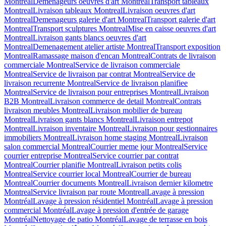
Montreal
Demenageurs oeuvres d'art Montreal
Transport tableaux
Montreal
Livraison tableaux Montreal
Livraison oeuvres d'art
Montreal
Demenageurs galerie d'art Montreal
Transport galerie d'art
Montreal
Transport sculptures Montreal
Mise en caisse oeuvres d'art
Montreal
Livraison gants blancs oeuvres d'art
Montreal
Demenagement atelier artiste Montreal
Transport exposition
Montreal
Ramassage maison d'encan Montreal
Contrats de livraison
commerciale Montreal
Service de livraison commerciale
Montreal
Service de livraison par contrat Montreal
Service de
livraison recurrente Montreal
Service de livraison planifiee
Montreal
Service de livraison pour entreprises Montreal
Livraison
B2B Montreal
Livraison commerce de detail Montreal
Contrats
livraison meubles Montreal
Livraison mobilier de bureau
Montreal
Livraison gants blancs Montreal
Livraison entrepot
Montreal
Livraison inventaire Montreal
Livraison pour gestionnaires
immobiliers Montreal
Livraison home staging Montreal
Livraison
salon commercial Montreal
Courrier meme jour Montreal
Service
courrier entreprise Montreal
Service courrier par contrat
Montreal
Courrier planifie Montreal
Livraison petits colis
Montreal
Service courrier local Montreal
Courrier de bureau
Montreal
Courrier documents Montreal
Livraison dernier kilometre
Montreal
Service livraison par route Montreal
Lavage à pression
Montréal
Lavage à pression résidentiel Montréal
Lavage à pression
commercial Montréal
Lavage à pression d'entrée de garage
Montréal
Nettoyage de patio Montréal
Lavage de terrasse en bois