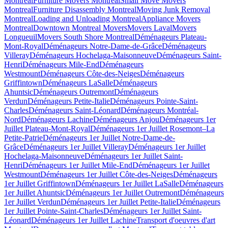
Montreal
Furniture Movers Montreal
Small Move Movers
Montreal
Furniture Disassembly Montreal
Moving Junk Removal
Montreal
Loading and Unloading Montreal
Appliance Movers
Montreal
Downtown Montreal Movers
Movers Laval
Movers
Longueuil
Movers South Shore Montreal
Déménageurs Plateau-
Mont-Royal
Déménageurs Notre-Dame-de-Grâce
Déménageurs
Villeray
Déménageurs Hochelaga-Maisonneuve
Déménageurs Saint-
Henri
Déménageurs Mile-End
Déménageurs
Westmount
Déménageurs Côte-des-Neiges
Déménageurs
Griffintown
Déménageurs LaSalle
Déménageurs
Ahuntsic
Déménageurs Outremont
Déménageurs
Verdun
Déménageurs Petite-Italie
Déménageurs Pointe-Saint-
Charles
Déménageurs Saint-Léonard
Déménageurs Montréal-
Nord
Déménageurs Lachine
Déménageurs Anjou
Déménageurs 1er
Juillet Plateau-Mont-Royal
Déménageurs 1er Juillet Rosemont–La
Petite-Patrie
Déménageurs 1er Juillet Notre-Dame-de-
Grâce
Déménageurs 1er Juillet Villeray
Déménageurs 1er Juillet
Hochelaga-Maisonneuve
Déménageurs 1er Juillet Saint-
Henri
Déménageurs 1er Juillet Mile-End
Déménageurs 1er Juillet
Westmount
Déménageurs 1er Juillet Côte-des-Neiges
Déménageurs
1er Juillet Griffintown
Déménageurs 1er Juillet LaSalle
Déménageurs
1er Juillet Ahuntsic
Déménageurs 1er Juillet Outremont
Déménageurs
1er Juillet Verdun
Déménageurs 1er Juillet Petite-Italie
Déménageurs
1er Juillet Pointe-Saint-Charles
Déménageurs 1er Juillet Saint-
Léonard
Déménageurs 1er Juillet Lachine
Transport d'oeuvres d'art