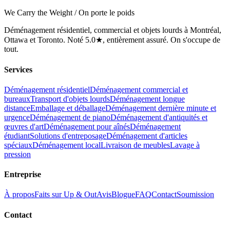
We Carry the Weight / On porte le poids
Déménagement résidentiel, commercial et objets lourds à Montréal,
Ottawa et Toronto. Noté 5.0★, entièrement assuré. On s'occupe de
tout.
Services
Déménagement résidentiel
Déménagement commercial et
bureaux
Transport d'objets lourds
Déménagement longue
distance
Emballage et déballage
Déménagement dernière minute et
urgence
Déménagement de piano
Déménagement d'antiquités et
œuvres d'art
Déménagement pour aînés
Déménagement
étudiant
Solutions d'entreposage
Déménagement d'articles
spéciaux
Déménagement local
Livraison de meubles
Lavage à
pression
Entreprise
À propos
Faits sur Up & Out
Avis
Blogue
FAQ
Contact
Soumission
Contact