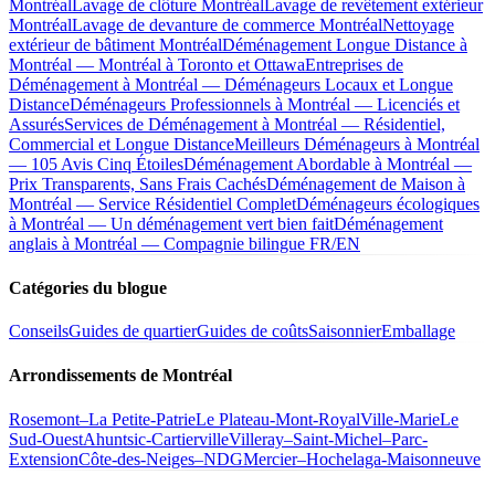
Montréal
Lavage de clôture Montréal
Lavage de revêtement extérieur
Montréal
Lavage de devanture de commerce Montréal
Nettoyage
extérieur de bâtiment Montréal
Déménagement Longue Distance à
Montréal — Montréal à Toronto et Ottawa
Entreprises de
Déménagement à Montréal — Déménageurs Locaux et Longue
Distance
Déménageurs Professionnels à Montréal — Licenciés et
Assurés
Services de Déménagement à Montréal — Résidentiel,
Commercial et Longue Distance
Meilleurs Déménageurs à Montréal
— 105 Avis Cinq Étoiles
Déménagement Abordable à Montréal —
Prix Transparents, Sans Frais Cachés
Déménagement de Maison à
Montréal — Service Résidentiel Complet
Déménageurs écologiques
à Montréal — Un déménagement vert bien fait
Déménagement
anglais à Montréal — Compagnie bilingue FR/EN
Catégories du blogue
Conseils
Guides de quartier
Guides de coûts
Saisonnier
Emballage
Arrondissements de Montréal
Rosemont–La Petite-Patrie
Le Plateau-Mont-Royal
Ville-Marie
Le
Sud-Ouest
Ahuntsic-Cartierville
Villeray–Saint-Michel–Parc-
Extension
Côte-des-Neiges–NDG
Mercier–Hochelaga-Maisonneuve