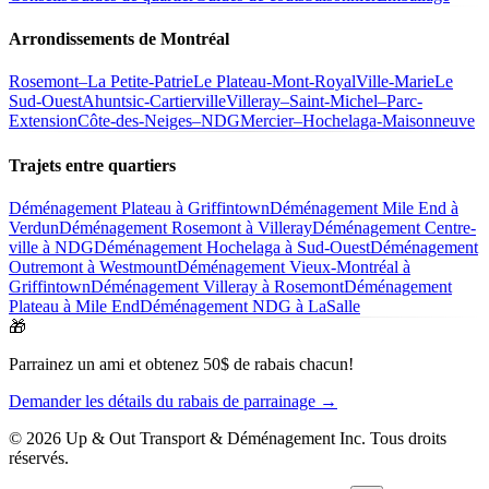
Arrondissements de Montréal
Rosemont–La Petite-Patrie
Le Plateau-Mont-Royal
Ville-Marie
Le
Sud-Ouest
Ahuntsic-Cartierville
Villeray–Saint-Michel–Parc-
Extension
Côte-des-Neiges–NDG
Mercier–Hochelaga-Maisonneuve
Trajets entre quartiers
Déménagement Plateau à Griffintown
Déménagement Mile End à
Verdun
Déménagement Rosemont à Villeray
Déménagement Centre-
ville à NDG
Déménagement Hochelaga à Sud-Ouest
Déménagement
Outremont à Westmount
Déménagement Vieux-Montréal à
Griffintown
Déménagement Villeray à Rosemont
Déménagement
Plateau à Mile End
Déménagement NDG à LaSalle
🎁
Parrainez un ami et obtenez 50$ de rabais chacun!
Demander les détails du rabais de parrainage →
© 2026 Up & Out Transport & Déménagement Inc.
Tous droits
réservés.