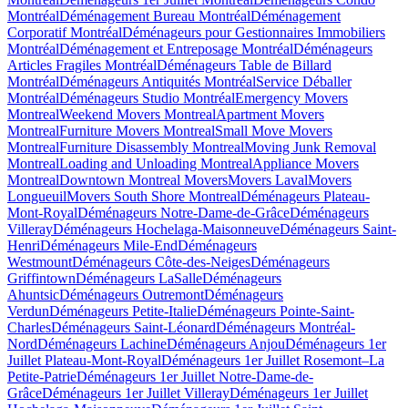
Montréal
Déménagement Bureau Montréal
Déménagement
Corporatif Montréal
Déménageurs pour Gestionnaires Immobiliers
Montréal
Déménagement et Entreposage Montréal
Déménageurs
Articles Fragiles Montréal
Déménageurs Table de Billard
Montréal
Déménageurs Antiquités Montréal
Service Déballer
Montréal
Déménageurs Studio Montréal
Emergency Movers
Montreal
Weekend Movers Montreal
Apartment Movers
Montreal
Furniture Movers Montreal
Small Move Movers
Montreal
Furniture Disassembly Montreal
Moving Junk Removal
Montreal
Loading and Unloading Montreal
Appliance Movers
Montreal
Downtown Montreal Movers
Movers Laval
Movers
Longueuil
Movers South Shore Montreal
Déménageurs Plateau-
Mont-Royal
Déménageurs Notre-Dame-de-Grâce
Déménageurs
Villeray
Déménageurs Hochelaga-Maisonneuve
Déménageurs Saint-
Henri
Déménageurs Mile-End
Déménageurs
Westmount
Déménageurs Côte-des-Neiges
Déménageurs
Griffintown
Déménageurs LaSalle
Déménageurs
Ahuntsic
Déménageurs Outremont
Déménageurs
Verdun
Déménageurs Petite-Italie
Déménageurs Pointe-Saint-
Charles
Déménageurs Saint-Léonard
Déménageurs Montréal-
Nord
Déménageurs Lachine
Déménageurs Anjou
Déménageurs 1er
Juillet Plateau-Mont-Royal
Déménageurs 1er Juillet Rosemont–La
Petite-Patrie
Déménageurs 1er Juillet Notre-Dame-de-
Grâce
Déménageurs 1er Juillet Villeray
Déménageurs 1er Juillet