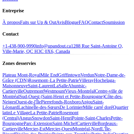
Entreprise
À propos
Faits sur Up & Out
Avis
Blogue
FAQ
Contact
Soumission
Contact
+1-438-900-9990
info@upandout.ca
1288 Rue Saint-Antoine O,
Ville-Marie, QC H3C 0X6, Canada
Zones desservies
Plateau Mont-Royal
Mile End
Griffintown
Verdun
Notre-Dame-de-
Grâce (CDN)
Rosemont–La Petite-Patrie
Villeray
Hochelaga-
Maisonneuve
Saint-Laurent
LaSalle
Ahuntsic-
Cartierville
Outremont
Westmount
Vieux-Montréal
Centre-ville de
Montréal
Sud-Ouest (Saint-Henri et Petite-Bourgogne)
Côte-des-
Neiges
Ouest-de-l'Île
Pierrefonds-Roxboro
Anjou
Saint-
Léonard
Lachine
Île-des-Sœurs
De Lorimier
Mille carré doré
Quartier
latin
Le Village
La Petite-Patrie
Rosemont
(Central)
Angus
Snowdon
Saint-Henri
Pointe-Saint-Charles
Petite-
Bourgogne
Parc-Extension
Saint-Michel
Cartierville
Bordeaux-
Cartierville
Mercier-Est
Mercier-Ouest
Montréal-Nord
L'Île-