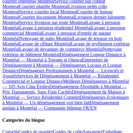
courrier entreprise Montreal
Service courrier par contrat
Montreal
Courrier planifie Montreal
Livraison petits colis
Montreal
Service courrier local Montreal
Courrier de bureau
Montreal
Courrier documents Montreal
Livraison dernier kilometre
Montreal
Service livraison par route Montreal
Lavage à pression
Montréal
Lavage à pression résidentiel Montréal
Lavage à pression
commercial Montréal
Lavage à pression d'entrée de garage
Montréal
Nettoyage de patio Montréal
Lavage de terrasse en bois
Montréal
Lavage de clôture Montréal
Lavage de revêtement extérieur
Montréal
Lavage de devanture de commerce Montréal
Nettoyage
extérieur de bâtiment Montréal
Déménagement Longue Distance à
Montréal — Montréal à Toronto et Ottawa
Entreprises de
Déménagement à Montréal — Déménageurs Locaux et Longue
Distance
Déménageurs Professionnels à Montréal — Licenciés et
Assurés
Services de Déménagement à Montréal — Résidentiel,
Commercial et Longue Distance
Meilleurs Déménageurs à Montréal
— 105 Avis Cinq Étoiles
Déménagement Abordable à Montréal —
Prix Transparents, Sans Frais Cachés
Déménagement de Maison à
Montréal — Service Résidentiel Complet
Déménageurs écologiques
à Montréal — Un déménagement vert bien fait
Déménagement
anglais à Montréal — Compagnie bilingue FR/EN
Catégories du blogue
Conseils
Guides de quartier
Guides de coûts
Saisonnier
Emballage