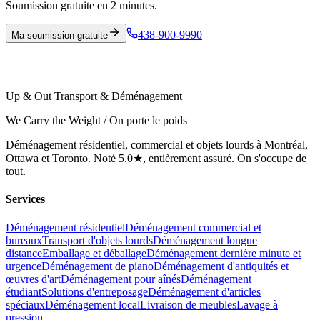
Soumission gratuite en 2 minutes.
438-900-9990
Ma soumission gratuite
Up & Out Transport & Déménagement
We Carry the Weight / On porte le poids
Déménagement résidentiel, commercial et objets lourds à Montréal,
Ottawa et Toronto. Noté 5.0★, entièrement assuré. On s'occupe de
tout.
Services
Déménagement résidentiel
Déménagement commercial et
bureaux
Transport d'objets lourds
Déménagement longue
distance
Emballage et déballage
Déménagement dernière minute et
urgence
Déménagement de piano
Déménagement d'antiquités et
œuvres d'art
Déménagement pour aînés
Déménagement
étudiant
Solutions d'entreposage
Déménagement d'articles
spéciaux
Déménagement local
Livraison de meubles
Lavage à
pression