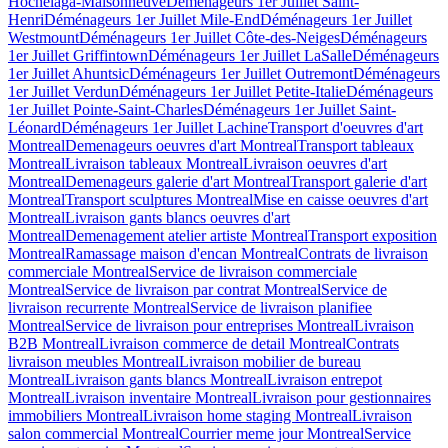
Hochelaga-Maisonneuve
Déménageurs 1er Juillet Saint-
Henri
Déménageurs 1er Juillet Mile-End
Déménageurs 1er Juillet
Westmount
Déménageurs 1er Juillet Côte-des-Neiges
Déménageurs
1er Juillet Griffintown
Déménageurs 1er Juillet LaSalle
Déménageurs
1er Juillet Ahuntsic
Déménageurs 1er Juillet Outremont
Déménageurs
1er Juillet Verdun
Déménageurs 1er Juillet Petite-Italie
Déménageurs
1er Juillet Pointe-Saint-Charles
Déménageurs 1er Juillet Saint-
Léonard
Déménageurs 1er Juillet Lachine
Transport d'oeuvres d'art
Montreal
Demenageurs oeuvres d'art Montreal
Transport tableaux
Montreal
Livraison tableaux Montreal
Livraison oeuvres d'art
Montreal
Demenageurs galerie d'art Montreal
Transport galerie d'art
Montreal
Transport sculptures Montreal
Mise en caisse oeuvres d'art
Montreal
Livraison gants blancs oeuvres d'art
Montreal
Demenagement atelier artiste Montreal
Transport exposition
Montreal
Ramassage maison d'encan Montreal
Contrats de livraison
commerciale Montreal
Service de livraison commerciale
Montreal
Service de livraison par contrat Montreal
Service de
livraison recurrente Montreal
Service de livraison planifiee
Montreal
Service de livraison pour entreprises Montreal
Livraison
B2B Montreal
Livraison commerce de detail Montreal
Contrats
livraison meubles Montreal
Livraison mobilier de bureau
Montreal
Livraison gants blancs Montreal
Livraison entrepot
Montreal
Livraison inventaire Montreal
Livraison pour gestionnaires
immobiliers Montreal
Livraison home staging Montreal
Livraison
salon commercial Montreal
Courrier meme jour Montreal
Service