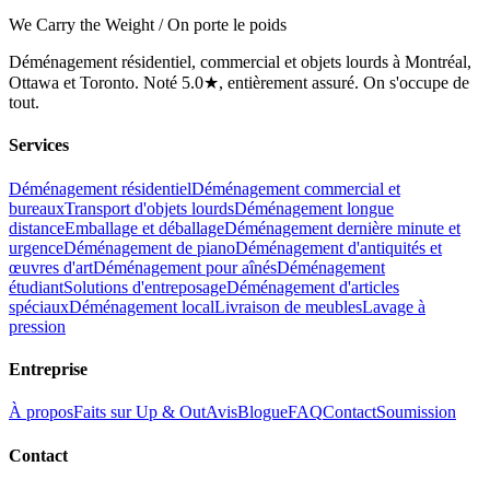
We Carry the Weight / On porte le poids
Déménagement résidentiel, commercial et objets lourds à Montréal,
Ottawa et Toronto. Noté 5.0★, entièrement assuré. On s'occupe de
tout.
Services
Déménagement résidentiel
Déménagement commercial et
bureaux
Transport d'objets lourds
Déménagement longue
distance
Emballage et déballage
Déménagement dernière minute et
urgence
Déménagement de piano
Déménagement d'antiquités et
œuvres d'art
Déménagement pour aînés
Déménagement
étudiant
Solutions d'entreposage
Déménagement d'articles
spéciaux
Déménagement local
Livraison de meubles
Lavage à
pression
Entreprise
À propos
Faits sur Up & Out
Avis
Blogue
FAQ
Contact
Soumission
Contact