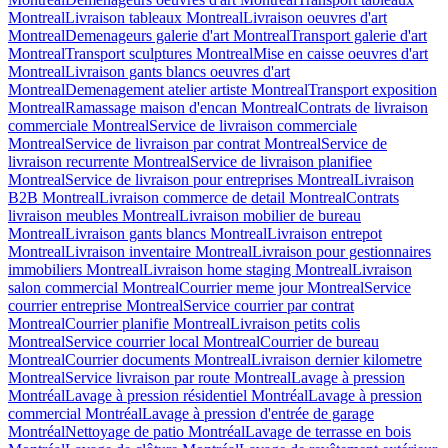
Montreal
Livraison tableaux Montreal
Livraison oeuvres d'art
Montreal
Demenageurs galerie d'art Montreal
Transport galerie d'art
Montreal
Transport sculptures Montreal
Mise en caisse oeuvres d'art
Montreal
Livraison gants blancs oeuvres d'art
Montreal
Demenagement atelier artiste Montreal
Transport exposition
Montreal
Ramassage maison d'encan Montreal
Contrats de livraison
commerciale Montreal
Service de livraison commerciale
Montreal
Service de livraison par contrat Montreal
Service de
livraison recurrente Montreal
Service de livraison planifiee
Montreal
Service de livraison pour entreprises Montreal
Livraison
B2B Montreal
Livraison commerce de detail Montreal
Contrats
livraison meubles Montreal
Livraison mobilier de bureau
Montreal
Livraison gants blancs Montreal
Livraison entrepot
Montreal
Livraison inventaire Montreal
Livraison pour gestionnaires
immobiliers Montreal
Livraison home staging Montreal
Livraison
salon commercial Montreal
Courrier meme jour Montreal
Service
courrier entreprise Montreal
Service courrier par contrat
Montreal
Courrier planifie Montreal
Livraison petits colis
Montreal
Service courrier local Montreal
Courrier de bureau
Montreal
Courrier documents Montreal
Livraison dernier kilometre
Montreal
Service livraison par route Montreal
Lavage à pression
Montréal
Lavage à pression résidentiel Montréal
Lavage à pression
commercial Montréal
Lavage à pression d'entrée de garage
Montréal
Nettoyage de patio Montréal
Lavage de terrasse en bois