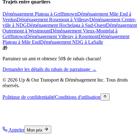
Trajets entre quartiers
Déménagement Plateau à Griffintown
Déménagement Mile End à
Verdun
Déménagement Rosemont à Villeray
Déménagement Centre-
ville à NDG
Déménagement Hochelaga à Sud-Ouest
Déménagement
Outremont à Westmount
Déménagement Vieux-Montréal à
Griffintown
Déménagement Villeray à Rosemont
Déménagement
Plateau à Mile End
Déménagement NDG à LaSalle
🎁
Parrainez un ami et obtenez 50$ de rabais chacun!
Demander les détails du rabais de parrainage →
© 2026 Up & Out Transport & Déménagement Inc.
Tous droits
réservés.
Politique de confidentialité
Conditions d'utilisation
Appeler
Mon prix