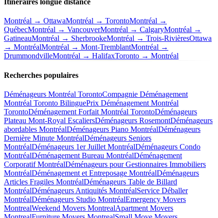
Itinéraires longue distance
Montréal → Ottawa
Montréal → Toronto
Montréal →
Québec
Montréal → Vancouver
Montréal → Calgary
Montréal →
Gatineau
Montréal → Sherbrooke
Montréal → Trois-Rivières
Ottawa
→ Montréal
Montréal → Mont-Tremblant
Montréal →
Drummondville
Montréal → Halifax
Toronto → Montréal
Recherches populaires
Déménageurs Montréal Toronto
Compagnie Déménagement
Montréal Toronto Bilingue
Prix Déménagement Montréal
Toronto
Déménagement Forfait Montréal Toronto
Déménageurs
Plateau Mont-Royal Escaliers
Déménageurs Rosemont
Déménageurs
abordables Montréal
Déménageurs Piano Montréal
Déménageurs
Dernière Minute Montréal
Déménageurs Seniors
Montréal
Déménageurs 1er Juillet Montréal
Déménageurs Condo
Montréal
Déménagement Bureau Montréal
Déménagement
Corporatif Montréal
Déménageurs pour Gestionnaires Immobiliers
Montréal
Déménagement et Entreposage Montréal
Déménageurs
Articles Fragiles Montréal
Déménageurs Table de Billard
Montréal
Déménageurs Antiquités Montréal
Service Déballer
Montréal
Déménageurs Studio Montréal
Emergency Movers
Montreal
Weekend Movers Montreal
Apartment Movers
Montreal
Furniture Movers Montreal
Small Move Movers