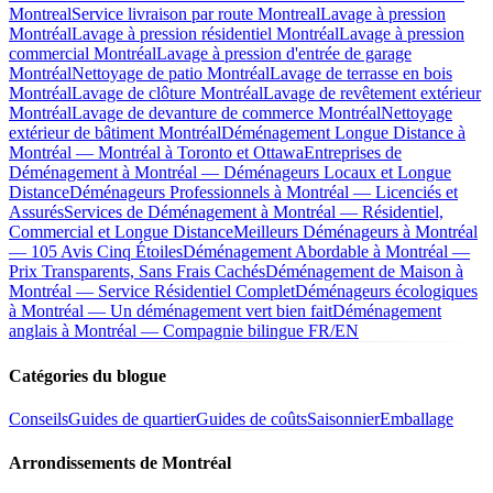
Montreal
Service livraison par route Montreal
Lavage à pression
Montréal
Lavage à pression résidentiel Montréal
Lavage à pression
commercial Montréal
Lavage à pression d'entrée de garage
Montréal
Nettoyage de patio Montréal
Lavage de terrasse en bois
Montréal
Lavage de clôture Montréal
Lavage de revêtement extérieur
Montréal
Lavage de devanture de commerce Montréal
Nettoyage
extérieur de bâtiment Montréal
Déménagement Longue Distance à
Montréal — Montréal à Toronto et Ottawa
Entreprises de
Déménagement à Montréal — Déménageurs Locaux et Longue
Distance
Déménageurs Professionnels à Montréal — Licenciés et
Assurés
Services de Déménagement à Montréal — Résidentiel,
Commercial et Longue Distance
Meilleurs Déménageurs à Montréal
— 105 Avis Cinq Étoiles
Déménagement Abordable à Montréal —
Prix Transparents, Sans Frais Cachés
Déménagement de Maison à
Montréal — Service Résidentiel Complet
Déménageurs écologiques
à Montréal — Un déménagement vert bien fait
Déménagement
anglais à Montréal — Compagnie bilingue FR/EN
Catégories du blogue
Conseils
Guides de quartier
Guides de coûts
Saisonnier
Emballage
Arrondissements de Montréal