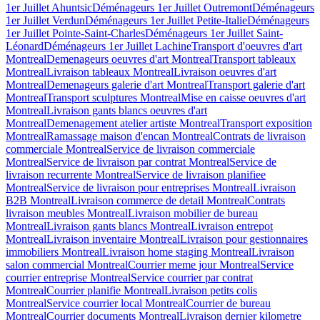
1er Juillet Ahuntsic
Déménageurs 1er Juillet Outremont
Déménageurs
1er Juillet Verdun
Déménageurs 1er Juillet Petite-Italie
Déménageurs
1er Juillet Pointe-Saint-Charles
Déménageurs 1er Juillet Saint-
Léonard
Déménageurs 1er Juillet Lachine
Transport d'oeuvres d'art
Montreal
Demenageurs oeuvres d'art Montreal
Transport tableaux
Montreal
Livraison tableaux Montreal
Livraison oeuvres d'art
Montreal
Demenageurs galerie d'art Montreal
Transport galerie d'art
Montreal
Transport sculptures Montreal
Mise en caisse oeuvres d'art
Montreal
Livraison gants blancs oeuvres d'art
Montreal
Demenagement atelier artiste Montreal
Transport exposition
Montreal
Ramassage maison d'encan Montreal
Contrats de livraison
commerciale Montreal
Service de livraison commerciale
Montreal
Service de livraison par contrat Montreal
Service de
livraison recurrente Montreal
Service de livraison planifiee
Montreal
Service de livraison pour entreprises Montreal
Livraison
B2B Montreal
Livraison commerce de detail Montreal
Contrats
livraison meubles Montreal
Livraison mobilier de bureau
Montreal
Livraison gants blancs Montreal
Livraison entrepot
Montreal
Livraison inventaire Montreal
Livraison pour gestionnaires
immobiliers Montreal
Livraison home staging Montreal
Livraison
salon commercial Montreal
Courrier meme jour Montreal
Service
courrier entreprise Montreal
Service courrier par contrat
Montreal
Courrier planifie Montreal
Livraison petits colis
Montreal
Service courrier local Montreal
Courrier de bureau
Montreal
Courrier documents Montreal
Livraison dernier kilometre