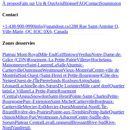
À propos
Faits sur Up & Out
Avis
Blogue
FAQ
Contact
Soumission
Contact
+1-438-900-9990
info@upandout.ca
1288 Rue Saint-Antoine O,
Ville-Marie, QC H3C 0X6, Canada
Zones desservies
Plateau Mont-Royal
Mile End
Griffintown
Verdun
Notre-Dame-de-
Grâce (CDN)
Rosemont–La Petite-Patrie
Villeray
Hochelaga-
Maisonneuve
Saint-Laurent
LaSalle
Ahuntsic-
Cartierville
Outremont
Westmount
Vieux-Montréal
Centre-ville de
Montréal
Sud-Ouest (Saint-Henri et Petite-Bourgogne)
Côte-des-
Neiges
Ouest-de-l'Île
Pierrefonds-Roxboro
Anjou
Saint-
Léonard
Lachine
Île-des-Sœurs
De Lorimier
Mille carré doré
Quartier
latin
Le Village
La Petite-Patrie
Rosemont
(Central)
Angus
Snowdon
Saint-Henri
Pointe-Saint-Charles
Petite-
Bourgogne
Parc-Extension
Saint-Michel
Cartierville
Bordeaux-
Cartierville
Mercier-Est
Mercier-Ouest
Montréal-Nord
L'Île-
Bizard
Rivière-des-Prairies
Pointe-aux-Trembles
Petite-Italie
Quartier
chinois
Milton-Parc
Westmount-Adjacent
Centre-Sud
Île-des-
Soeurs
Plateau Central
Laval
Longueuil
Brossard
Rive-Sud
Rive-
Nord
Vaudreuil-