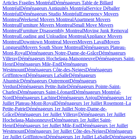
Articles Fragiles Montréal
Déménageurs Table de Billard
Montréal
Déménageurs Antiquités Montréal
Service Déballer
Montréal
Déménageurs Studio Montréal
Emergency Movers
Montreal
Weekend Movers Montreal
Apartment Movers
Montreal
Furniture Movers Montreal
Small Move Movers
Montreal
Furniture Disassembly Montreal
Moving Junk Removal
Montreal
Loading and Unloading Montreal
Appliance Movers
Montreal
Downtown Montreal Movers
Movers Laval
Movers
Longueuil
Movers South Shore Montreal
Déménageurs Plateau-
Mont-Royal
Déménageurs Notre-Dame-de-Grâce
Déménageurs
Villeray
Déménageurs Hochelaga-Maisonneuve
Déménageurs Saint-
Henri
Déménageurs Mile-End
Déménageurs
Westmount
Déménageurs Côte-des-Neiges
Déménageurs
Griffintown
Déménageurs LaSalle
Déménageurs
Ahuntsic
Déménageurs Outremont
Déménageurs
Verdun
Déménageurs Petite-Italie
Déménageurs Pointe-Saint-
Charles
Déménageurs Saint-Léonard
Déménageurs Montréal-
Nord
Déménageurs Lachine
Déménageurs Anjou
Déménageurs 1er
Juillet Plateau-Mont-Royal
Déménageurs 1er Juillet Rosemont–La
Petite-Patrie
Déménageurs 1er Juillet Notre-Dame-de-
Grâce
Déménageurs 1er Juillet Villeray
Déménageurs 1er Juillet
Hochelaga-Maisonneuve
Déménageurs 1er Juillet Saint-
Henri
Déménageurs 1er Juillet Mile-End
Déménageurs 1er Juillet
Westmount
Déménageurs 1er Juillet Côte-des-Neiges
Déménageurs
1er Juillet Griffintown
Déménageurs 1er Juillet LaSalle
Déménageurs