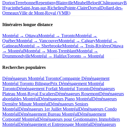
Dorion
Terrebonne
Repentigny
Blainville
Mirabel
Beloeil
Châteauguay
B
Hyacinthe
Saint-Jean-sur-Richelieu
Pointe-Claire
Dorval
Dollard-des-
Ormeaux
Ville de Mont-Royal (VMR)
Itinéraires longue distance
Montréal → Ottawa
Montréal → Toronto
Montréal →
Québec
Montréal → Vancouver
Montréal → Calgary
Montréal →
Gatineau
Montréal → Sherbrooke
Montréal → Trois-Rivières
Ottawa
→ Montréal
Montréal → Mont-Tremblant
Montréal →
Drummondville
Montréal → Halifax
Toronto → Montréal
Recherches populaires
Déménageurs Montréal Toronto
Compagnie Déménagement
Montréal Toronto Bilingue
Prix Déménagement Montréal
Toronto
Déménagement Forfait Montréal Toronto
Déménageurs
Plateau Mont-Royal Escaliers
Déménageurs Rosemont
Déménageurs
abordables Montréal
Déménageurs Piano Montréal
Déménageurs
Dernière Minute Montréal
Déménageurs Seniors
Montréal
Déménageurs 1er Juillet Montréal
Déménageurs Condo
Montréal
Déménagement Bureau Montréal
Déménagement
Corporatif Montréal
Déménageurs pour Gestionnaires Immobiliers
Montréal
Déménagement et Entreposage Montréal
Déménageurs