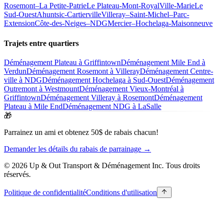
Rosemont–La Petite-Patrie
Le Plateau-Mont-Royal
Ville-Marie
Le
Sud-Ouest
Ahuntsic-Cartierville
Villeray–Saint-Michel–Parc-
Extension
Côte-des-Neiges–NDG
Mercier–Hochelaga-Maisonneuve
Trajets entre quartiers
Déménagement Plateau à Griffintown
Déménagement Mile End à
Verdun
Déménagement Rosemont à Villeray
Déménagement Centre-
ville à NDG
Déménagement Hochelaga à Sud-Ouest
Déménagement
Outremont à Westmount
Déménagement Vieux-Montréal à
Griffintown
Déménagement Villeray à Rosemont
Déménagement
Plateau à Mile End
Déménagement NDG à LaSalle
🎁
Parrainez un ami et obtenez 50$ de rabais chacun!
Demander les détails du rabais de parrainage →
© 2026 Up & Out Transport & Déménagement Inc.
Tous droits
réservés.
Politique de confidentialité
Conditions d'utilisation