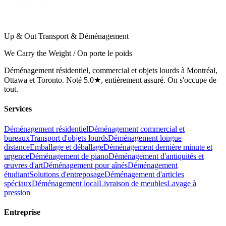
Up & Out Transport & Déménagement
We Carry the Weight / On porte le poids
Déménagement résidentiel, commercial et objets lourds à Montréal,
Ottawa et Toronto. Noté 5.0★, entièrement assuré. On s'occupe de
tout.
Services
Déménagement résidentiel
Déménagement commercial et
bureaux
Transport d'objets lourds
Déménagement longue
distance
Emballage et déballage
Déménagement dernière minute et
urgence
Déménagement de piano
Déménagement d'antiquités et
œuvres d'art
Déménagement pour aînés
Déménagement
étudiant
Solutions d'entreposage
Déménagement d'articles
spéciaux
Déménagement local
Livraison de meubles
Lavage à
pression
Entreprise