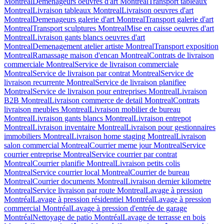
Montreal
Demenageurs oeuvres d'art Montreal
Transport tableaux
Montreal
Livraison tableaux Montreal
Livraison oeuvres d'art
Montreal
Demenageurs galerie d'art Montreal
Transport galerie d'art
Montreal
Transport sculptures Montreal
Mise en caisse oeuvres d'art
Montreal
Livraison gants blancs oeuvres d'art
Montreal
Demenagement atelier artiste Montreal
Transport exposition
Montreal
Ramassage maison d'encan Montreal
Contrats de livraison
commerciale Montreal
Service de livraison commerciale
Montreal
Service de livraison par contrat Montreal
Service de
livraison recurrente Montreal
Service de livraison planifiee
Montreal
Service de livraison pour entreprises Montreal
Livraison
B2B Montreal
Livraison commerce de detail Montreal
Contrats
livraison meubles Montreal
Livraison mobilier de bureau
Montreal
Livraison gants blancs Montreal
Livraison entrepot
Montreal
Livraison inventaire Montreal
Livraison pour gestionnaires
immobiliers Montreal
Livraison home staging Montreal
Livraison
salon commercial Montreal
Courrier meme jour Montreal
Service
courrier entreprise Montreal
Service courrier par contrat
Montreal
Courrier planifie Montreal
Livraison petits colis
Montreal
Service courrier local Montreal
Courrier de bureau
Montreal
Courrier documents Montreal
Livraison dernier kilometre
Montreal
Service livraison par route Montreal
Lavage à pression
Montréal
Lavage à pression résidentiel Montréal
Lavage à pression
commercial Montréal
Lavage à pression d'entrée de garage
Montréal
Nettoyage de patio Montréal
Lavage de terrasse en bois