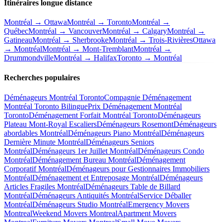
Itinéraires longue distance
Montréal → Ottawa
Montréal → Toronto
Montréal →
Québec
Montréal → Vancouver
Montréal → Calgary
Montréal →
Gatineau
Montréal → Sherbrooke
Montréal → Trois-Rivières
Ottawa
→ Montréal
Montréal → Mont-Tremblant
Montréal →
Drummondville
Montréal → Halifax
Toronto → Montréal
Recherches populaires
Déménageurs Montréal Toronto
Compagnie Déménagement
Montréal Toronto Bilingue
Prix Déménagement Montréal
Toronto
Déménagement Forfait Montréal Toronto
Déménageurs
Plateau Mont-Royal Escaliers
Déménageurs Rosemont
Déménageurs
abordables Montréal
Déménageurs Piano Montréal
Déménageurs
Dernière Minute Montréal
Déménageurs Seniors
Montréal
Déménageurs 1er Juillet Montréal
Déménageurs Condo
Montréal
Déménagement Bureau Montréal
Déménagement
Corporatif Montréal
Déménageurs pour Gestionnaires Immobiliers
Montréal
Déménagement et Entreposage Montréal
Déménageurs
Articles Fragiles Montréal
Déménageurs Table de Billard
Montréal
Déménageurs Antiquités Montréal
Service Déballer
Montréal
Déménageurs Studio Montréal
Emergency Movers
Montreal
Weekend Movers Montreal
Apartment Movers