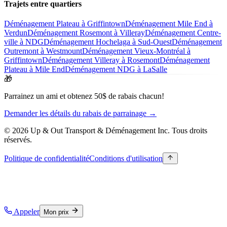
Trajets entre quartiers
Déménagement Plateau à Griffintown
Déménagement Mile End à
Verdun
Déménagement Rosemont à Villeray
Déménagement Centre-
ville à NDG
Déménagement Hochelaga à Sud-Ouest
Déménagement
Outremont à Westmount
Déménagement Vieux-Montréal à
Griffintown
Déménagement Villeray à Rosemont
Déménagement
Plateau à Mile End
Déménagement NDG à LaSalle
🎁
Parrainez un ami et obtenez 50$ de rabais chacun!
Demander les détails du rabais de parrainage →
© 2026 Up & Out Transport & Déménagement Inc.
Tous droits
réservés.
Politique de confidentialité
Conditions d'utilisation
Appeler
Mon prix