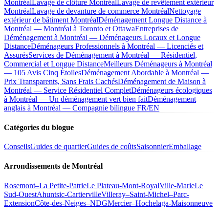
Montréal
Lavage de clôture Montréal
Lavage de revêtement extérieur
Montréal
Lavage de devanture de commerce Montréal
Nettoyage
extérieur de bâtiment Montréal
Déménagement Longue Distance à
Montréal — Montréal à Toronto et Ottawa
Entreprises de
Déménagement à Montréal — Déménageurs Locaux et Longue
Distance
Déménageurs Professionnels à Montréal — Licenciés et
Assurés
Services de Déménagement à Montréal — Résidentiel,
Commercial et Longue Distance
Meilleurs Déménageurs à Montréal
— 105 Avis Cinq Étoiles
Déménagement Abordable à Montréal —
Prix Transparents, Sans Frais Cachés
Déménagement de Maison à
Montréal — Service Résidentiel Complet
Déménageurs écologiques
à Montréal — Un déménagement vert bien fait
Déménagement
anglais à Montréal — Compagnie bilingue FR/EN
Catégories du blogue
Conseils
Guides de quartier
Guides de coûts
Saisonnier
Emballage
Arrondissements de Montréal
Rosemont–La Petite-Patrie
Le Plateau-Mont-Royal
Ville-Marie
Le
Sud-Ouest
Ahuntsic-Cartierville
Villeray–Saint-Michel–Parc-
Extension
Côte-des-Neiges–NDG
Mercier–Hochelaga-Maisonneuve