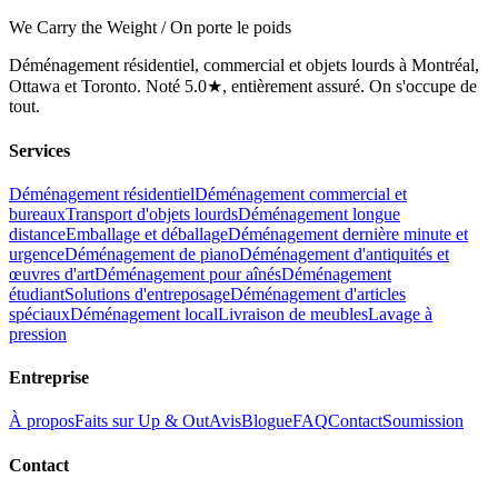
We Carry the Weight / On porte le poids
Déménagement résidentiel, commercial et objets lourds à Montréal,
Ottawa et Toronto. Noté 5.0★, entièrement assuré. On s'occupe de
tout.
Services
Déménagement résidentiel
Déménagement commercial et
bureaux
Transport d'objets lourds
Déménagement longue
distance
Emballage et déballage
Déménagement dernière minute et
urgence
Déménagement de piano
Déménagement d'antiquités et
œuvres d'art
Déménagement pour aînés
Déménagement
étudiant
Solutions d'entreposage
Déménagement d'articles
spéciaux
Déménagement local
Livraison de meubles
Lavage à
pression
Entreprise
À propos
Faits sur Up & Out
Avis
Blogue
FAQ
Contact
Soumission
Contact