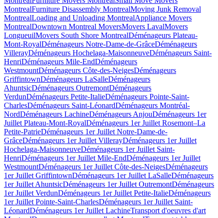
Montreal
Furniture Movers Montreal
Small Move Movers
Montreal
Furniture Disassembly Montreal
Moving Junk Removal
Montreal
Loading and Unloading Montreal
Appliance Movers
Montreal
Downtown Montreal Movers
Movers Laval
Movers
Longueuil
Movers South Shore Montreal
Déménageurs Plateau-
Mont-Royal
Déménageurs Notre-Dame-de-Grâce
Déménageurs
Villeray
Déménageurs Hochelaga-Maisonneuve
Déménageurs Saint-
Henri
Déménageurs Mile-End
Déménageurs
Westmount
Déménageurs Côte-des-Neiges
Déménageurs
Griffintown
Déménageurs LaSalle
Déménageurs
Ahuntsic
Déménageurs Outremont
Déménageurs
Verdun
Déménageurs Petite-Italie
Déménageurs Pointe-Saint-
Charles
Déménageurs Saint-Léonard
Déménageurs Montréal-
Nord
Déménageurs Lachine
Déménageurs Anjou
Déménageurs 1er
Juillet Plateau-Mont-Royal
Déménageurs 1er Juillet Rosemont–La
Petite-Patrie
Déménageurs 1er Juillet Notre-Dame-de-
Grâce
Déménageurs 1er Juillet Villeray
Déménageurs 1er Juillet
Hochelaga-Maisonneuve
Déménageurs 1er Juillet Saint-
Henri
Déménageurs 1er Juillet Mile-End
Déménageurs 1er Juillet
Westmount
Déménageurs 1er Juillet Côte-des-Neiges
Déménageurs
1er Juillet Griffintown
Déménageurs 1er Juillet LaSalle
Déménageurs
1er Juillet Ahuntsic
Déménageurs 1er Juillet Outremont
Déménageurs
1er Juillet Verdun
Déménageurs 1er Juillet Petite-Italie
Déménageurs
1er Juillet Pointe-Saint-Charles
Déménageurs 1er Juillet Saint-
Léonard
Déménageurs 1er Juillet Lachine
Transport d'oeuvres d'art