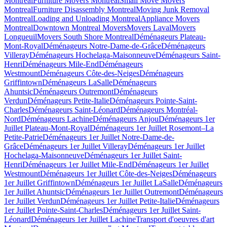
Montreal
Furniture Movers Montreal
Small Move Movers
Montreal
Furniture Disassembly Montreal
Moving Junk Removal
Montreal
Loading and Unloading Montreal
Appliance Movers
Montreal
Downtown Montreal Movers
Movers Laval
Movers
Longueuil
Movers South Shore Montreal
Déménageurs Plateau-
Mont-Royal
Déménageurs Notre-Dame-de-Grâce
Déménageurs
Villeray
Déménageurs Hochelaga-Maisonneuve
Déménageurs Saint-
Henri
Déménageurs Mile-End
Déménageurs
Westmount
Déménageurs Côte-des-Neiges
Déménageurs
Griffintown
Déménageurs LaSalle
Déménageurs
Ahuntsic
Déménageurs Outremont
Déménageurs
Verdun
Déménageurs Petite-Italie
Déménageurs Pointe-Saint-
Charles
Déménageurs Saint-Léonard
Déménageurs Montréal-
Nord
Déménageurs Lachine
Déménageurs Anjou
Déménageurs 1er
Juillet Plateau-Mont-Royal
Déménageurs 1er Juillet Rosemont–La
Petite-Patrie
Déménageurs 1er Juillet Notre-Dame-de-
Grâce
Déménageurs 1er Juillet Villeray
Déménageurs 1er Juillet
Hochelaga-Maisonneuve
Déménageurs 1er Juillet Saint-
Henri
Déménageurs 1er Juillet Mile-End
Déménageurs 1er Juillet
Westmount
Déménageurs 1er Juillet Côte-des-Neiges
Déménageurs
1er Juillet Griffintown
Déménageurs 1er Juillet LaSalle
Déménageurs
1er Juillet Ahuntsic
Déménageurs 1er Juillet Outremont
Déménageurs
1er Juillet Verdun
Déménageurs 1er Juillet Petite-Italie
Déménageurs
1er Juillet Pointe-Saint-Charles
Déménageurs 1er Juillet Saint-
Léonard
Déménageurs 1er Juillet Lachine
Transport d'oeuvres d'art