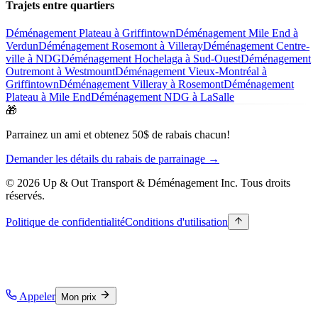
Trajets entre quartiers
Déménagement Plateau à Griffintown
Déménagement Mile End à
Verdun
Déménagement Rosemont à Villeray
Déménagement Centre-
ville à NDG
Déménagement Hochelaga à Sud-Ouest
Déménagement
Outremont à Westmount
Déménagement Vieux-Montréal à
Griffintown
Déménagement Villeray à Rosemont
Déménagement
Plateau à Mile End
Déménagement NDG à LaSalle
🎁
Parrainez un ami et obtenez 50$ de rabais chacun!
Demander les détails du rabais de parrainage →
© 2026 Up & Out Transport & Déménagement Inc.
Tous droits
réservés.
Politique de confidentialité
Conditions d'utilisation
Appeler
Mon prix