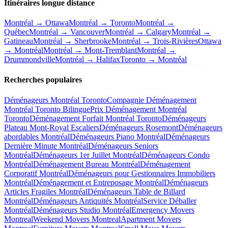
Itinéraires longue distance
Montréal → Ottawa
Montréal → Toronto
Montréal →
Québec
Montréal → Vancouver
Montréal → Calgary
Montréal →
Gatineau
Montréal → Sherbrooke
Montréal → Trois-Rivières
Ottawa
→ Montréal
Montréal → Mont-Tremblant
Montréal →
Drummondville
Montréal → Halifax
Toronto → Montréal
Recherches populaires
Déménageurs Montréal Toronto
Compagnie Déménagement
Montréal Toronto Bilingue
Prix Déménagement Montréal
Toronto
Déménagement Forfait Montréal Toronto
Déménageurs
Plateau Mont-Royal Escaliers
Déménageurs Rosemont
Déménageurs
abordables Montréal
Déménageurs Piano Montréal
Déménageurs
Dernière Minute Montréal
Déménageurs Seniors
Montréal
Déménageurs 1er Juillet Montréal
Déménageurs Condo
Montréal
Déménagement Bureau Montréal
Déménagement
Corporatif Montréal
Déménageurs pour Gestionnaires Immobiliers
Montréal
Déménagement et Entreposage Montréal
Déménageurs
Articles Fragiles Montréal
Déménageurs Table de Billard
Montréal
Déménageurs Antiquités Montréal
Service Déballer
Montréal
Déménageurs Studio Montréal
Emergency Movers
Montreal
Weekend Movers Montreal
Apartment Movers