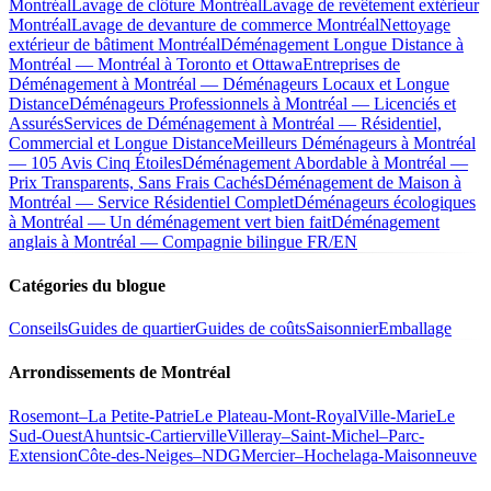
Montréal
Lavage de clôture Montréal
Lavage de revêtement extérieur
Montréal
Lavage de devanture de commerce Montréal
Nettoyage
extérieur de bâtiment Montréal
Déménagement Longue Distance à
Montréal — Montréal à Toronto et Ottawa
Entreprises de
Déménagement à Montréal — Déménageurs Locaux et Longue
Distance
Déménageurs Professionnels à Montréal — Licenciés et
Assurés
Services de Déménagement à Montréal — Résidentiel,
Commercial et Longue Distance
Meilleurs Déménageurs à Montréal
— 105 Avis Cinq Étoiles
Déménagement Abordable à Montréal —
Prix Transparents, Sans Frais Cachés
Déménagement de Maison à
Montréal — Service Résidentiel Complet
Déménageurs écologiques
à Montréal — Un déménagement vert bien fait
Déménagement
anglais à Montréal — Compagnie bilingue FR/EN
Catégories du blogue
Conseils
Guides de quartier
Guides de coûts
Saisonnier
Emballage
Arrondissements de Montréal
Rosemont–La Petite-Patrie
Le Plateau-Mont-Royal
Ville-Marie
Le
Sud-Ouest
Ahuntsic-Cartierville
Villeray–Saint-Michel–Parc-
Extension
Côte-des-Neiges–NDG
Mercier–Hochelaga-Maisonneuve