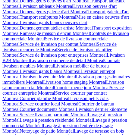
Montreal
Demenageurs oeuvres d'art Montreal
Transport tableaux
Montreal
Livraison tableaux Montreal
Livraison oeuvres d'art
Montreal
Demenageurs galerie d'art Montreal
Transport galerie d'art
Montreal
Transport sculptures Montreal
Mise en caisse oeuvres d'art
Montreal
Livraison gants blancs oeuvres d'art
Montreal
Demenagement atelier artiste Montreal
Transport exposition
Montreal
Ramassage maison d'encan Montreal
Contrats de livraison
commerciale Montreal
Service de livraison commerciale
Montreal
Service de livraison par contrat Montreal
Service de
livraison recurrente Montreal
Service de livraison planifiee
Montreal
Service de livraison pour entreprises Montreal
Livraison
B2B Montreal
Livraison commerce de detail Montreal
Contrats
livraison meubles Montreal
Livraison mobilier de bureau
Montreal
Livraison gants blancs Montreal
Livraison entrepot
Montreal
Livraison inventaire Montreal
Livraison pour gestionnaires
immobiliers Montreal
Livraison home staging Montreal
Livraison
salon commercial Montreal
Courrier meme jour Montreal
Service
courrier entreprise Montreal
Service courrier par contrat
Montreal
Courrier planifie Montreal
Livraison petits colis
Montreal
Service courrier local Montreal
Courrier de bureau
Montreal
Courrier documents Montreal
Livraison dernier kilometre
Montreal
Service livraison par route Montreal
Lavage à pression
Montréal
Lavage à pression résidentiel Montréal
Lavage à pression
commercial Montréal
Lavage à pression d'entrée de garage
Montréal
Nettoyage de patio Montréal
Lavage de terrasse en bois