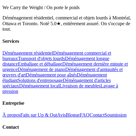
We Carry the Weight / On porte le poids
Déménagement résidentiel, commercial et objets lourds à Montréal,
Ottawa et Toronto. Noté 5.0★, entièrement assuré. On s'occupe de
tout.
Services
Déménagement résidentiel
Déménagement commercial et
bureaux
Transport d'objets lourds
Déménagement longue
distance
Emballage et déballage
Déménagement dernière minute et
urgence
Déménagement de piano
Déménagement d'antiquités et
œuvres d'art
Déménagement pour aînés
Déménagement
étudiant
Solutions d'entreposage
Déménagement d'articles
spéciaux
Déménagement local
Livraison de meubles
Lavage à
pression
Entreprise
À propos
Faits sur Up & Out
Avis
Blogue
FAQ
Contact
Soumission
Contact