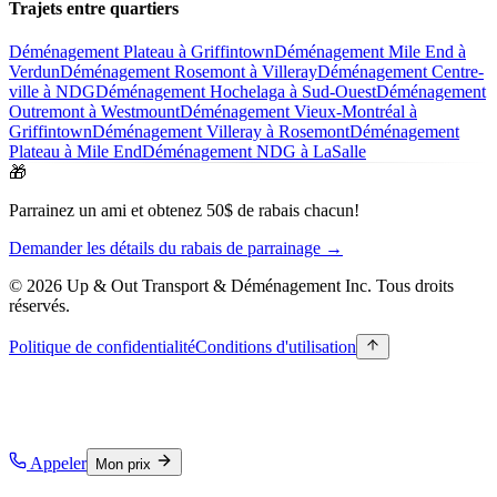
Trajets entre quartiers
Déménagement Plateau à Griffintown
Déménagement Mile End à
Verdun
Déménagement Rosemont à Villeray
Déménagement Centre-
ville à NDG
Déménagement Hochelaga à Sud-Ouest
Déménagement
Outremont à Westmount
Déménagement Vieux-Montréal à
Griffintown
Déménagement Villeray à Rosemont
Déménagement
Plateau à Mile End
Déménagement NDG à LaSalle
🎁
Parrainez un ami et obtenez 50$ de rabais chacun!
Demander les détails du rabais de parrainage →
© 2026 Up & Out Transport & Déménagement Inc.
Tous droits
réservés.
Politique de confidentialité
Conditions d'utilisation
Appeler
Mon prix