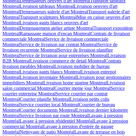
Montreal
Demenageurs oeuvres d'art Montreal
Transport tableaux
Montreal
Livraison tableaux Montreal
Livraison oeuvres d'art
Montreal
Demenageurs galerie d'art Montreal
Transport galerie d'art
Montreal
Transport sculptures Montreal
Mise en caisse oeuvres d'art
Montreal
Livraison gants blancs oeuvres d'art
Montreal
Demenagement atelier artiste Montreal
Transport exposition
Montreal
Ramassage maison d'encan Montreal
Contrats de livraison
commerciale Montreal
Service de livraison commerciale
Montreal
Service de livraison par contrat Montreal
Service de
livraison recurrente Montreal
Service de livraison planifiee
Montreal
Service de livraison pour entreprises Montreal
Livraison
B2B Montreal
Livraison commerce de detail Montreal
Contrats
livraison meubles Montreal
Livraison mobilier de bureau
Montreal
Livraison gants blancs Montreal
Livraison entrepot
Montreal
Livraison inventaire Montreal
Livraison pour gestionnaires
immobiliers Montreal
Livraison home staging Montreal
Livraison
salon commercial Montreal
Courrier meme jour Montreal
Service
courrier entreprise Montreal
Service courrier par contrat
Montreal
Courrier planifie Montreal
Livraison petits colis
Montreal
Service courrier local Montreal
Courrier de bureau
Montreal
Courrier documents Montreal
Livraison dernier kilometre
Montreal
Service livraison par route Montreal
Lavage à pression
Montréal
Lavage à pression résidentiel Montréal
Lavage à pression
commercial Montréal
Lavage à pression d'entrée de garage
Montréal
Nettoyage de patio Montréal
Lavage de terrasse en bois