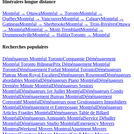
Itinéraires longue distance
Montréal → Ottawa
Montréal → Toronto
Montréal →
Québec
Montréal → Vancouver
Montréal → Calgary
Montréal →
Gatineau
Montréal → Sherbrooke
Montréal → Trois-Rivières
Ottawa
→ Montréal
Montréal → Mont-Tremblant
Montréal →
Drummondville
Montréal → Halifax
Toronto → Montréal
Recherches populaires
Déménageurs Montréal Toronto
Compagnie Déménagement
Montréal Toronto Bilingue
Prix Déménagement Montréal
Toronto
Déménagement Forfait Montréal Toronto
Déménageurs
Plateau Mont-Royal Escaliers
Déménageurs Rosemont
Déménageurs
abordables Montréal
Déménageurs Piano Montréal
Déménageurs
Dernière Minute Montréal
Déménageurs Seniors
Montréal
Déménageurs 1er Juillet Montréal
Déménageurs Condo
Montréal
Déménagement Bureau Montréal
Déménagement
Corporatif Montréal
Déménageurs pour Gestionnaires Immobiliers
Montréal
Déménagement et Entreposage Montréal
Déménageurs
Articles Fragiles Montréal
Déménageurs Table de Billard
Montréal
Déménageurs Antiquités Montréal
Service Déballer
Montréal
Déménageurs Studio Montréal
Emergency Movers
Montreal
Weekend Movers Montreal
Apartment Movers