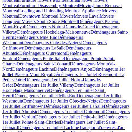
Montreal
Furniture Movers Montreal
Small Move Movers
Montreal
Furniture Disassembly Montreal
Moving Junk Removal
Montreal
Loading and Unloading Montreal
Appliance Movers
Montreal
Downtown Montreal Movers
Movers Laval
Movers
Longueuil
Movers South Shore Montreal
Déménageurs Plateau-
Mont-Royal
Déménageurs Notre-Dame-de-Grâce
Déménageurs
Villeray
Déménageurs Hochelaga-Maisonneuve
Déménageurs Saint-
Henri
Déménageurs Mile-End
Déménageurs
Westmount
Déménageurs Côte-des-Neiges
Déménageurs
Griffintown
Déménageurs LaSalle
Déménageurs
Ahuntsic
Déménageurs Outremont
Déménageurs
Verdun
Déménageurs Petite-Italie
Déménageurs Pointe-Saint-
Charles
Déménageurs Saint-Léonard
Déménageurs Montréal-
Nord
Déménageurs Lachine
Déménageurs Anjou
Déménageurs 1er
Juillet Plateau-Mont-Royal
Déménageurs 1er Juillet Rosemont–La
Petite-Patrie
Déménageurs 1er Juillet Notre-Dame-de-
Grâce
Déménageurs 1er Juillet Villeray
Déménageurs 1er Juillet
Hochelaga-Maisonneuve
Déménageurs 1er Juillet Saint-
Henri
Déménageurs 1er Juillet Mile-End
Déménageurs 1er Juillet
Westmount
Déménageurs 1er Juillet Côte-des-Neiges
Déménageurs
1er Juillet Griffintown
Déménageurs 1er Juillet LaSalle
Déménageurs
1er Juillet Ahuntsic
Déménageurs 1er Juillet Outremont
Déménageurs
1er Juillet Verdun
Déménageurs 1er Juillet Petite-Italie
Déménageurs
1er Juillet Pointe-Saint-Charles
Déménageurs 1er Juillet Saint-
Léonard
Déménageurs 1er Juillet Lachine
Transport d'oeuvres d'art