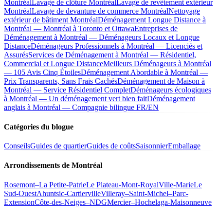
Montréal
Lavage de clôture Montréal
Lavage de revêtement extérieur
Montréal
Lavage de devanture de commerce Montréal
Nettoyage
extérieur de bâtiment Montréal
Déménagement Longue Distance à
Montréal — Montréal à Toronto et Ottawa
Entreprises de
Déménagement à Montréal — Déménageurs Locaux et Longue
Distance
Déménageurs Professionnels à Montréal — Licenciés et
Assurés
Services de Déménagement à Montréal — Résidentiel,
Commercial et Longue Distance
Meilleurs Déménageurs à Montréal
— 105 Avis Cinq Étoiles
Déménagement Abordable à Montréal —
Prix Transparents, Sans Frais Cachés
Déménagement de Maison à
Montréal — Service Résidentiel Complet
Déménageurs écologiques
à Montréal — Un déménagement vert bien fait
Déménagement
anglais à Montréal — Compagnie bilingue FR/EN
Catégories du blogue
Conseils
Guides de quartier
Guides de coûts
Saisonnier
Emballage
Arrondissements de Montréal
Rosemont–La Petite-Patrie
Le Plateau-Mont-Royal
Ville-Marie
Le
Sud-Ouest
Ahuntsic-Cartierville
Villeray–Saint-Michel–Parc-
Extension
Côte-des-Neiges–NDG
Mercier–Hochelaga-Maisonneuve