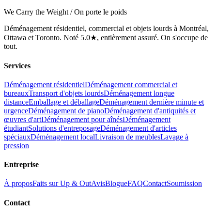
We Carry the Weight / On porte le poids
Déménagement résidentiel, commercial et objets lourds à Montréal,
Ottawa et Toronto. Noté 5.0★, entièrement assuré. On s'occupe de
tout.
Services
Déménagement résidentiel
Déménagement commercial et
bureaux
Transport d'objets lourds
Déménagement longue
distance
Emballage et déballage
Déménagement dernière minute et
urgence
Déménagement de piano
Déménagement d'antiquités et
œuvres d'art
Déménagement pour aînés
Déménagement
étudiant
Solutions d'entreposage
Déménagement d'articles
spéciaux
Déménagement local
Livraison de meubles
Lavage à
pression
Entreprise
À propos
Faits sur Up & Out
Avis
Blogue
FAQ
Contact
Soumission
Contact