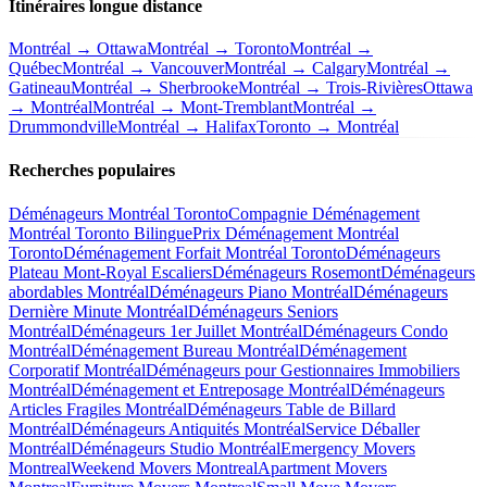
Itinéraires longue distance
Montréal → Ottawa
Montréal → Toronto
Montréal →
Québec
Montréal → Vancouver
Montréal → Calgary
Montréal →
Gatineau
Montréal → Sherbrooke
Montréal → Trois-Rivières
Ottawa
→ Montréal
Montréal → Mont-Tremblant
Montréal →
Drummondville
Montréal → Halifax
Toronto → Montréal
Recherches populaires
Déménageurs Montréal Toronto
Compagnie Déménagement
Montréal Toronto Bilingue
Prix Déménagement Montréal
Toronto
Déménagement Forfait Montréal Toronto
Déménageurs
Plateau Mont-Royal Escaliers
Déménageurs Rosemont
Déménageurs
abordables Montréal
Déménageurs Piano Montréal
Déménageurs
Dernière Minute Montréal
Déménageurs Seniors
Montréal
Déménageurs 1er Juillet Montréal
Déménageurs Condo
Montréal
Déménagement Bureau Montréal
Déménagement
Corporatif Montréal
Déménageurs pour Gestionnaires Immobiliers
Montréal
Déménagement et Entreposage Montréal
Déménageurs
Articles Fragiles Montréal
Déménageurs Table de Billard
Montréal
Déménageurs Antiquités Montréal
Service Déballer
Montréal
Déménageurs Studio Montréal
Emergency Movers
Montreal
Weekend Movers Montreal
Apartment Movers