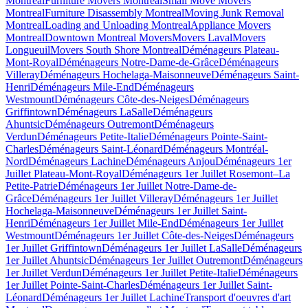
Montreal
Furniture Movers Montreal
Small Move Movers
Montreal
Furniture Disassembly Montreal
Moving Junk Removal
Montreal
Loading and Unloading Montreal
Appliance Movers
Montreal
Downtown Montreal Movers
Movers Laval
Movers
Longueuil
Movers South Shore Montreal
Déménageurs Plateau-
Mont-Royal
Déménageurs Notre-Dame-de-Grâce
Déménageurs
Villeray
Déménageurs Hochelaga-Maisonneuve
Déménageurs Saint-
Henri
Déménageurs Mile-End
Déménageurs
Westmount
Déménageurs Côte-des-Neiges
Déménageurs
Griffintown
Déménageurs LaSalle
Déménageurs
Ahuntsic
Déménageurs Outremont
Déménageurs
Verdun
Déménageurs Petite-Italie
Déménageurs Pointe-Saint-
Charles
Déménageurs Saint-Léonard
Déménageurs Montréal-
Nord
Déménageurs Lachine
Déménageurs Anjou
Déménageurs 1er
Juillet Plateau-Mont-Royal
Déménageurs 1er Juillet Rosemont–La
Petite-Patrie
Déménageurs 1er Juillet Notre-Dame-de-
Grâce
Déménageurs 1er Juillet Villeray
Déménageurs 1er Juillet
Hochelaga-Maisonneuve
Déménageurs 1er Juillet Saint-
Henri
Déménageurs 1er Juillet Mile-End
Déménageurs 1er Juillet
Westmount
Déménageurs 1er Juillet Côte-des-Neiges
Déménageurs
1er Juillet Griffintown
Déménageurs 1er Juillet LaSalle
Déménageurs
1er Juillet Ahuntsic
Déménageurs 1er Juillet Outremont
Déménageurs
1er Juillet Verdun
Déménageurs 1er Juillet Petite-Italie
Déménageurs
1er Juillet Pointe-Saint-Charles
Déménageurs 1er Juillet Saint-
Léonard
Déménageurs 1er Juillet Lachine
Transport d'oeuvres d'art