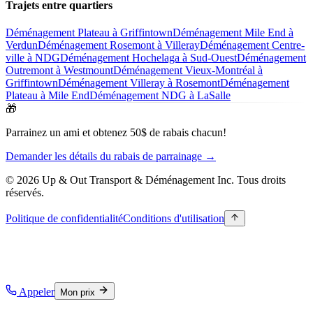
Trajets entre quartiers
Déménagement Plateau à Griffintown
Déménagement Mile End à
Verdun
Déménagement Rosemont à Villeray
Déménagement Centre-
ville à NDG
Déménagement Hochelaga à Sud-Ouest
Déménagement
Outremont à Westmount
Déménagement Vieux-Montréal à
Griffintown
Déménagement Villeray à Rosemont
Déménagement
Plateau à Mile End
Déménagement NDG à LaSalle
🎁
Parrainez un ami et obtenez 50$ de rabais chacun!
Demander les détails du rabais de parrainage →
© 2026 Up & Out Transport & Déménagement Inc.
Tous droits
réservés.
Politique de confidentialité
Conditions d'utilisation
Appeler
Mon prix