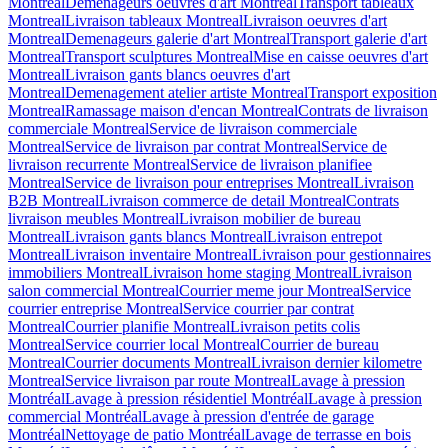
Montreal
Demenageurs oeuvres d'art Montreal
Transport tableaux
Montreal
Livraison tableaux Montreal
Livraison oeuvres d'art
Montreal
Demenageurs galerie d'art Montreal
Transport galerie d'art
Montreal
Transport sculptures Montreal
Mise en caisse oeuvres d'art
Montreal
Livraison gants blancs oeuvres d'art
Montreal
Demenagement atelier artiste Montreal
Transport exposition
Montreal
Ramassage maison d'encan Montreal
Contrats de livraison
commerciale Montreal
Service de livraison commerciale
Montreal
Service de livraison par contrat Montreal
Service de
livraison recurrente Montreal
Service de livraison planifiee
Montreal
Service de livraison pour entreprises Montreal
Livraison
B2B Montreal
Livraison commerce de detail Montreal
Contrats
livraison meubles Montreal
Livraison mobilier de bureau
Montreal
Livraison gants blancs Montreal
Livraison entrepot
Montreal
Livraison inventaire Montreal
Livraison pour gestionnaires
immobiliers Montreal
Livraison home staging Montreal
Livraison
salon commercial Montreal
Courrier meme jour Montreal
Service
courrier entreprise Montreal
Service courrier par contrat
Montreal
Courrier planifie Montreal
Livraison petits colis
Montreal
Service courrier local Montreal
Courrier de bureau
Montreal
Courrier documents Montreal
Livraison dernier kilometre
Montreal
Service livraison par route Montreal
Lavage à pression
Montréal
Lavage à pression résidentiel Montréal
Lavage à pression
commercial Montréal
Lavage à pression d'entrée de garage
Montréal
Nettoyage de patio Montréal
Lavage de terrasse en bois