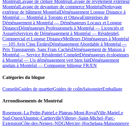
Montréal
Lavage de clôture Montréal
Lavage de revêtement extérieur
Montréal
Lavage de devanture de commerce Montréal
Nettoyage
extérieur de bâtiment Montréal
Déménagement Longue Distance à
Montréal — Montréal à Toronto et Ottawa
Entreprises de
Déménagement à Montréal — Déménageurs Locaux et Longue
Distance
Déménageurs Professionnels à Montréal — Licenciés et
Assurés
Services de Déménagement à Montréal — Résidentiel,
Commercial et Longue Distance
Meilleurs Déménageurs à Montréal
— 105 Avis Cinq Étoiles
Déménagement Abordable à Montréal —
Prix Transparents, Sans Frais Cachés
Déménagement de Maison à
Montréal — Service Résidentiel Complet
Déménageurs écologiques
à Montréal — Un déménagement vert bien fait
Déménagement
anglais à Montréal — Compagnie bilingue FR/EN
Catégories du blogue
Conseils
Guides de quartier
Guides de coûts
Saisonnier
Emballage
Arrondissements de Montréal
Rosemont–La Petite-Patrie
Le Plateau-Mont-Royal
Ville-Marie
Le
Sud-Ouest
Ahuntsic-Cartierville
Villeray–Saint-Michel–Parc-
Extension
Côte-des-Neiges–NDG
Mercier–Hochelaga-Maisonneuve