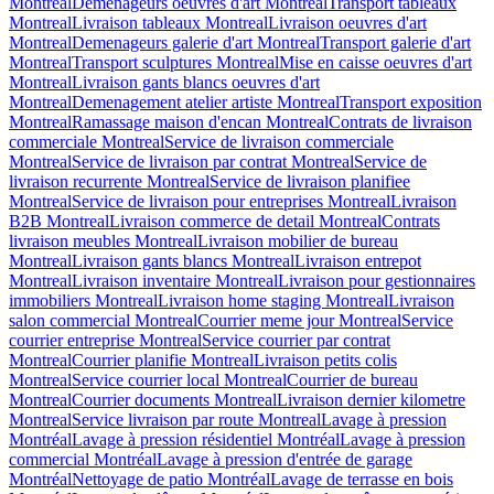
Montreal
Demenageurs oeuvres d'art Montreal
Transport tableaux
Montreal
Livraison tableaux Montreal
Livraison oeuvres d'art
Montreal
Demenageurs galerie d'art Montreal
Transport galerie d'art
Montreal
Transport sculptures Montreal
Mise en caisse oeuvres d'art
Montreal
Livraison gants blancs oeuvres d'art
Montreal
Demenagement atelier artiste Montreal
Transport exposition
Montreal
Ramassage maison d'encan Montreal
Contrats de livraison
commerciale Montreal
Service de livraison commerciale
Montreal
Service de livraison par contrat Montreal
Service de
livraison recurrente Montreal
Service de livraison planifiee
Montreal
Service de livraison pour entreprises Montreal
Livraison
B2B Montreal
Livraison commerce de detail Montreal
Contrats
livraison meubles Montreal
Livraison mobilier de bureau
Montreal
Livraison gants blancs Montreal
Livraison entrepot
Montreal
Livraison inventaire Montreal
Livraison pour gestionnaires
immobiliers Montreal
Livraison home staging Montreal
Livraison
salon commercial Montreal
Courrier meme jour Montreal
Service
courrier entreprise Montreal
Service courrier par contrat
Montreal
Courrier planifie Montreal
Livraison petits colis
Montreal
Service courrier local Montreal
Courrier de bureau
Montreal
Courrier documents Montreal
Livraison dernier kilometre
Montreal
Service livraison par route Montreal
Lavage à pression
Montréal
Lavage à pression résidentiel Montréal
Lavage à pression
commercial Montréal
Lavage à pression d'entrée de garage
Montréal
Nettoyage de patio Montréal
Lavage de terrasse en bois