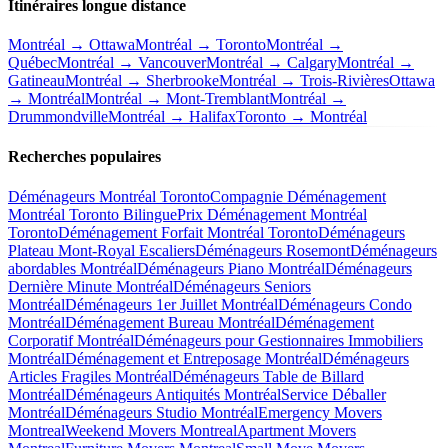
Itinéraires longue distance
Montréal → Ottawa
Montréal → Toronto
Montréal →
Québec
Montréal → Vancouver
Montréal → Calgary
Montréal →
Gatineau
Montréal → Sherbrooke
Montréal → Trois-Rivières
Ottawa
→ Montréal
Montréal → Mont-Tremblant
Montréal →
Drummondville
Montréal → Halifax
Toronto → Montréal
Recherches populaires
Déménageurs Montréal Toronto
Compagnie Déménagement
Montréal Toronto Bilingue
Prix Déménagement Montréal
Toronto
Déménagement Forfait Montréal Toronto
Déménageurs
Plateau Mont-Royal Escaliers
Déménageurs Rosemont
Déménageurs
abordables Montréal
Déménageurs Piano Montréal
Déménageurs
Dernière Minute Montréal
Déménageurs Seniors
Montréal
Déménageurs 1er Juillet Montréal
Déménageurs Condo
Montréal
Déménagement Bureau Montréal
Déménagement
Corporatif Montréal
Déménageurs pour Gestionnaires Immobiliers
Montréal
Déménagement et Entreposage Montréal
Déménageurs
Articles Fragiles Montréal
Déménageurs Table de Billard
Montréal
Déménageurs Antiquités Montréal
Service Déballer
Montréal
Déménageurs Studio Montréal
Emergency Movers
Montreal
Weekend Movers Montreal
Apartment Movers