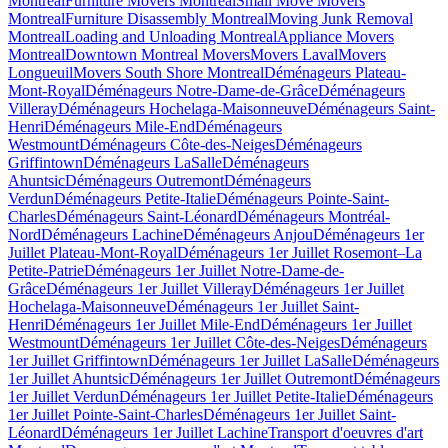
Montreal
Furniture Movers Montreal
Small Move Movers
Montreal
Furniture Disassembly Montreal
Moving Junk Removal
Montreal
Loading and Unloading Montreal
Appliance Movers
Montreal
Downtown Montreal Movers
Movers Laval
Movers
Longueuil
Movers South Shore Montreal
Déménageurs Plateau-
Mont-Royal
Déménageurs Notre-Dame-de-Grâce
Déménageurs
Villeray
Déménageurs Hochelaga-Maisonneuve
Déménageurs Saint-
Henri
Déménageurs Mile-End
Déménageurs
Westmount
Déménageurs Côte-des-Neiges
Déménageurs
Griffintown
Déménageurs LaSalle
Déménageurs
Ahuntsic
Déménageurs Outremont
Déménageurs
Verdun
Déménageurs Petite-Italie
Déménageurs Pointe-Saint-
Charles
Déménageurs Saint-Léonard
Déménageurs Montréal-
Nord
Déménageurs Lachine
Déménageurs Anjou
Déménageurs 1er
Juillet Plateau-Mont-Royal
Déménageurs 1er Juillet Rosemont–La
Petite-Patrie
Déménageurs 1er Juillet Notre-Dame-de-
Grâce
Déménageurs 1er Juillet Villeray
Déménageurs 1er Juillet
Hochelaga-Maisonneuve
Déménageurs 1er Juillet Saint-
Henri
Déménageurs 1er Juillet Mile-End
Déménageurs 1er Juillet
Westmount
Déménageurs 1er Juillet Côte-des-Neiges
Déménageurs
1er Juillet Griffintown
Déménageurs 1er Juillet LaSalle
Déménageurs
1er Juillet Ahuntsic
Déménageurs 1er Juillet Outremont
Déménageurs
1er Juillet Verdun
Déménageurs 1er Juillet Petite-Italie
Déménageurs
1er Juillet Pointe-Saint-Charles
Déménageurs 1er Juillet Saint-
Léonard
Déménageurs 1er Juillet Lachine
Transport d'oeuvres d'art