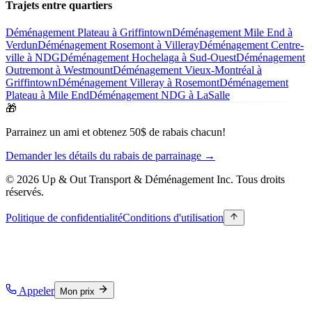
Trajets entre quartiers
Déménagement Plateau à Griffintown
Déménagement Mile End à
Verdun
Déménagement Rosemont à Villeray
Déménagement Centre-
ville à NDG
Déménagement Hochelaga à Sud-Ouest
Déménagement
Outremont à Westmount
Déménagement Vieux-Montréal à
Griffintown
Déménagement Villeray à Rosemont
Déménagement
Plateau à Mile End
Déménagement NDG à LaSalle
🎁
Parrainez un ami et obtenez 50$ de rabais chacun!
Demander les détails du rabais de parrainage →
© 2026 Up & Out Transport & Déménagement Inc.
Tous droits
réservés.
Politique de confidentialité
Conditions d'utilisation
Appeler
Mon prix