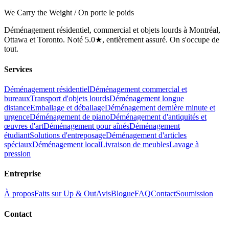
We Carry the Weight / On porte le poids
Déménagement résidentiel, commercial et objets lourds à Montréal,
Ottawa et Toronto. Noté 5.0★, entièrement assuré. On s'occupe de
tout.
Services
Déménagement résidentiel
Déménagement commercial et
bureaux
Transport d'objets lourds
Déménagement longue
distance
Emballage et déballage
Déménagement dernière minute et
urgence
Déménagement de piano
Déménagement d'antiquités et
œuvres d'art
Déménagement pour aînés
Déménagement
étudiant
Solutions d'entreposage
Déménagement d'articles
spéciaux
Déménagement local
Livraison de meubles
Lavage à
pression
Entreprise
À propos
Faits sur Up & Out
Avis
Blogue
FAQ
Contact
Soumission
Contact