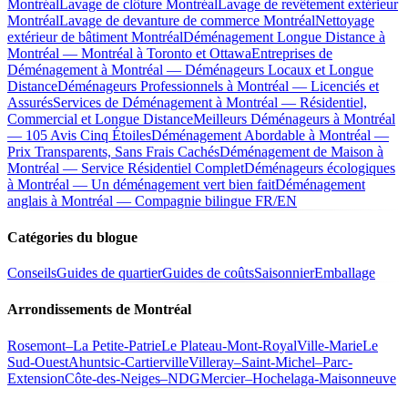
Montréal
Lavage de clôture Montréal
Lavage de revêtement extérieur
Montréal
Lavage de devanture de commerce Montréal
Nettoyage
extérieur de bâtiment Montréal
Déménagement Longue Distance à
Montréal — Montréal à Toronto et Ottawa
Entreprises de
Déménagement à Montréal — Déménageurs Locaux et Longue
Distance
Déménageurs Professionnels à Montréal — Licenciés et
Assurés
Services de Déménagement à Montréal — Résidentiel,
Commercial et Longue Distance
Meilleurs Déménageurs à Montréal
— 105 Avis Cinq Étoiles
Déménagement Abordable à Montréal —
Prix Transparents, Sans Frais Cachés
Déménagement de Maison à
Montréal — Service Résidentiel Complet
Déménageurs écologiques
à Montréal — Un déménagement vert bien fait
Déménagement
anglais à Montréal — Compagnie bilingue FR/EN
Catégories du blogue
Conseils
Guides de quartier
Guides de coûts
Saisonnier
Emballage
Arrondissements de Montréal
Rosemont–La Petite-Patrie
Le Plateau-Mont-Royal
Ville-Marie
Le
Sud-Ouest
Ahuntsic-Cartierville
Villeray–Saint-Michel–Parc-
Extension
Côte-des-Neiges–NDG
Mercier–Hochelaga-Maisonneuve