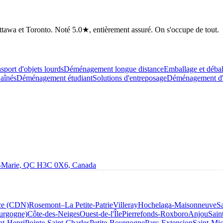
tawa et Toronto. Noté 5.0★, entièrement assuré. On s'occupe de tout.
sport d'objets lourds
Déménagement longue distance
Emballage et déba
aînés
Déménagement étudiant
Solutions d'entreposage
Déménagement d'a
le-Marie, QC H3C 0X6, Canada
ce (CDN)
Rosemont–La Petite-Patrie
Villeray
Hochelaga-Maisonneuve
S
ourgogne)
Côte-des-Neiges
Ouest-de-l'Île
Pierrefonds-Roxboro
Anjou
Sain
nt-Henri
Pointe-Saint-Charles
Petite-Bourgogne
Parc-Extension
Saint-Mic