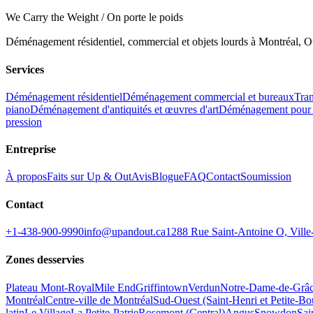
We Carry the Weight / On porte le poids
Déménagement résidentiel, commercial et objets lourds à Montréal, Ot
Services
Déménagement résidentiel
Déménagement commercial et bureaux
Tran
piano
Déménagement d'antiquités et œuvres d'art
Déménagement pour 
pression
Entreprise
À propos
Faits sur Up & Out
Avis
Blogue
FAQ
Contact
Soumission
Contact
+1-438-900-9990
info@upandout.ca
1288 Rue Saint-Antoine O, Vil
Zones desservies
Plateau Mont-Royal
Mile End
Griffintown
Verdun
Notre-Dame-de-Grâ
Montréal
Centre-ville de Montréal
Sud-Ouest (Saint-Henri et Petite-B
latin
Le Village
La Petite-Patrie
Rosemont (Central)
Angus
Snowdon
Sai