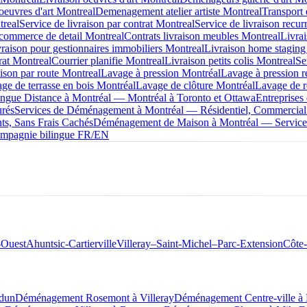
oeuvres d'art Montreal
Demenagement atelier artiste Montreal
Transport 
treal
Service de livraison par contrat Montreal
Service de livraison recur
 commerce de detail Montreal
Contrats livraison meubles Montreal
Livra
raison pour gestionnaires immobiliers Montreal
Livraison home staging
rat Montreal
Courrier planifie Montreal
Livraison petits colis Montreal
Se
aison par route Montreal
Lavage à pression Montréal
Lavage à pression r
ge de terrasse en bois Montréal
Lavage de clôture Montréal
Lavage de r
ue Distance à Montréal — Montréal à Toronto et Ottawa
Entreprise
urés
Services de Déménagement à Montréal — Résidentiel, Commercial
s, Sans Frais Cachés
Déménagement de Maison à Montréal — Service 
mpagnie bilingue FR/EN
-Ouest
Ahuntsic-Cartierville
Villeray–Saint-Michel–Parc-Extension
Côte
dun
Déménagement Rosemont à Villeray
Déménagement Centre-ville 