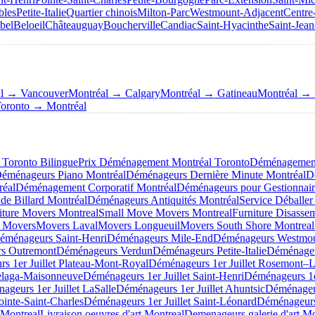
bles
Petite-Italie
Quartier chinois
Milton-Parc
Westmount-Adjacent
Centre
bel
Beloeil
Châteauguay
Boucherville
Candiac
Saint-Hyacinthe
Saint-Jean
al → Vancouver
Montréal → Calgary
Montréal → Gatineau
Montréal → 
oronto → Montréal
Toronto Bilingue
Prix Déménagement Montréal Toronto
Déménagement 
éménageurs Piano Montréal
Déménageurs Dernière Minute Montréal
D
éal
Déménagement Corporatif Montréal
Déménageurs pour Gestionnair
de Billard Montréal
Déménageurs Antiquités Montréal
Service Déballer
iture Movers Montreal
Small Move Movers Montreal
Furniture Disasse
 Movers
Movers Laval
Movers Longueuil
Movers South Shore Montreal
éménageurs Saint-Henri
Déménageurs Mile-End
Déménageurs Westmo
s Outremont
Déménageurs Verdun
Déménageurs Petite-Italie
Déménageu
s 1er Juillet Plateau-Mont-Royal
Déménageurs 1er Juillet Rosemont–La
elaga-Maisonneuve
Déménageurs 1er Juillet Saint-Henri
Déménageurs 1e
ageurs 1er Juillet LaSalle
Déménageurs 1er Juillet Ahuntsic
Déménageur
ointe-Saint-Charles
Déménageurs 1er Juillet Saint-Léonard
Déménageurs 
 Montreal
Livraison oeuvres d'art Montreal
Demenageurs galerie d'art Mo