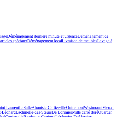
llage
Déménagement dernière minute et urgence
Déménagement de
rticles spéciaux
Déménagement local
Livraison de meubles
Lavage à
aint-Laurent
LaSalle
Ahuntsic-Cartierville
Outremont
Westmount
Vieux-
t-Léonard
Lachine
Île-des-Sœurs
De Lorimier
Mille carré doré
Quartier
hel
Cartierville
Bordeaux-Cartierville
Mercier-Est
Mercier-