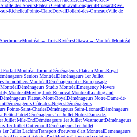
-Sud
Île-des-Soeurs
Plateau Central
Laval
Longueuil
Brossard
Rive-
-sur-Richelieu
Pointe-Claire
Dorval
Dollard-des-Ormeaux
Ville de
Sherbrooke
Montréal → Trois-Rivières
Ottawa → Montréal
Montréal
Forfait Montréal Toronto
Déménageurs Plateau Mont-Royal
éménageurs Seniors Montréal
Déménageurs 1er Juillet
es Immobiliers Montréal
Déménagement et Entreposage
 Montréal
Déménageurs Studio Montréal
Emergency Movers
mbly Montreal
Moving Junk Removal Montreal
Loading and
Déménageurs Plateau-Mont-Royal
Déménageurs Notre-Dame-de-
unt
Déménageurs Côte-des-Neiges
Déménageurs
rs Pointe-Saint-Charles
Déménageurs Saint-Léonard
Déménageurs
 Petite-Patrie
Déménageurs 1er Juillet Notre-Dame-de-
r Juillet Mile-End
Déménageurs 1er Juillet Westmount
Déménageurs
s 1er Juillet Outremont
Déménageurs 1er Juillet
1er Juillet Lachine
Transport d'oeuvres d'art Montreal
Demenageurs
ntreal
Transport galerie d'art Montreal
Transport sculptures