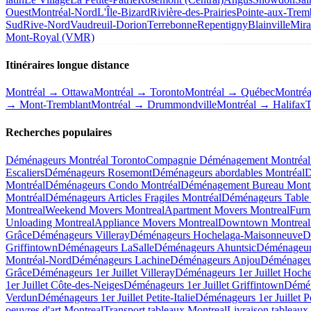
Ouest
Montréal-Nord
L'Île-Bizard
Rivière-des-Prairies
Pointe-aux-Trem
Sud
Rive-Nord
Vaudreuil-Dorion
Terrebonne
Repentigny
Blainville
Mira
Mont-Royal (VMR)
Itinéraires longue distance
Montréal → Ottawa
Montréal → Toronto
Montréal → Québec
Montré
→ Mont-Tremblant
Montréal → Drummondville
Montréal → Halifax
T
Recherches populaires
Déménageurs Montréal Toronto
Compagnie Déménagement Montréal 
Escaliers
Déménageurs Rosemont
Déménageurs abordables Montréal
D
Montréal
Déménageurs Condo Montréal
Déménagement Bureau Montr
Montréal
Déménageurs Articles Fragiles Montréal
Déménageurs Table 
Montreal
Weekend Movers Montreal
Apartment Movers Montreal
Furn
Unloading Montreal
Appliance Movers Montreal
Downtown Montreal
Grâce
Déménageurs Villeray
Déménageurs Hochelaga-Maisonneuve
D
Griffintown
Déménageurs LaSalle
Déménageurs Ahuntsic
Déménageur
Montréal-Nord
Déménageurs Lachine
Déménageurs Anjou
Déménageur
Grâce
Déménageurs 1er Juillet Villeray
Déménageurs 1er Juillet Hoch
1er Juillet Côte-des-Neiges
Déménageurs 1er Juillet Griffintown
Démén
Verdun
Déménageurs 1er Juillet Petite-Italie
Déménageurs 1er Juillet P
oeuvres d'art Montreal
Transport tableaux Montreal
Livraison tableaux