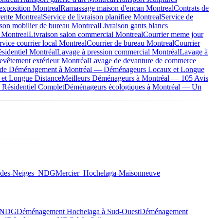
exposition Montreal
Ramassage maison d'encan Montreal
Contrats de
rente Montreal
Service de livraison planifiee Montreal
Service de
ison mobilier de bureau Montreal
Livraison gants blancs
 Montreal
Livraison salon commercial Montreal
Courrier meme jour
rvice courrier local Montreal
Courrier de bureau Montreal
Courrier
ésidentiel Montréal
Lavage à pression commercial Montréal
Lavage à
evêtement extérieur Montréal
Lavage de devanture de commerce
s de Déménagement à Montréal — Déménageurs Locaux et Longue
 et Longue Distance
Meilleurs Déménageurs à Montréal — 105 Avis
Résidentiel Complet
Déménageurs écologiques à Montréal — Un
-des-Neiges–NDG
Mercier–Hochelaga-Maisonneuve
à NDG
Déménagement Hochelaga à Sud-Ouest
Déménagement