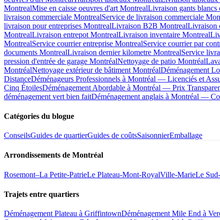
Montreal
Mise en caisse oeuvres d'art Montreal
Livraison gants blancs 
livraison commerciale Montreal
Service de livraison commerciale Mon
livraison pour entreprises Montreal
Livraison B2B Montreal
Livraison
Montreal
Livraison entrepot Montreal
Livraison inventaire Montreal
Liv
Montreal
Service courrier entreprise Montreal
Service courrier par cont
documents Montreal
Livraison dernier kilometre Montreal
Service livr
pression d'entrée de garage Montréal
Nettoyage de patio Montréal
Lava
Montréal
Nettoyage extérieur de bâtiment Montréal
Déménagement Long
Distance
Déménageurs Professionnels à Montréal — Licenciés et Ass
Cinq Étoiles
Déménagement Abordable à Montréal — Prix Transparent
déménagement vert bien fait
Déménagement anglais à Montréal — Co
Catégories du blogue
Conseils
Guides de quartier
Guides de coûts
Saisonnier
Emballage
Arrondissements de Montréal
Rosemont–La Petite-Patrie
Le Plateau-Mont-Royal
Ville-Marie
Le Sud
Trajets entre quartiers
Déménagement Plateau à Griffintown
Déménagement Mile End à Ver