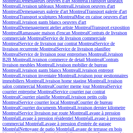
Montreal
Demenageurs oeuvres d'art Montreal
Transport tableaux
Montreal
Livraison tableaux Montreal
Livraison oeuvres d'art
Montreal
Demenageurs galerie d'art Montreal
Transport galerie d'art
Montreal
Transport sculptures Montreal
Mise en caisse oeuvres d'art
Montreal
Livraison gants blancs oeuvres d'art
Montreal
Demenagement atelier artiste Montreal
Transport exposition
Montreal
Ramassage maison d'encan Montreal
Contrats de livraison
commerciale Montreal
Service de livraison commerciale
Montreal
Service de livraison par contrat Montreal
Service de
livraison recurrente Montreal
Service de livraison planifiee
Montreal
Service de livraison pour entreprises Montreal
Livraison
B2B Montreal
Livraison commerce de detail Montreal
Contrats
livraison meubles Montreal
Livraison mobilier de bureau
Montreal
Livraison gants blancs Montreal
Livraison entrepot
Montreal
Livraison inventaire Montreal
Livraison pour gestionnaires
immobiliers Montreal
Livraison home staging Montreal
Livraison
salon commercial Montreal
Courrier meme jour Montreal
Service
courrier entreprise Montreal
Service courrier par contrat
Montreal
Courrier planifie Montreal
Livraison petits colis
Montreal
Service courrier local Montreal
Courrier de bureau
Montreal
Courrier documents Montreal
Livraison dernier kilometre
Montreal
Service livraison par route Montreal
Lavage à pression
Montréal
Lavage à pression résidentiel Montréal
Lavage à pression
commercial Montréal
Lavage à pression d'entrée de garage
Montréal
Nettoyage de patio Montréal
Lavage de terrasse en bois