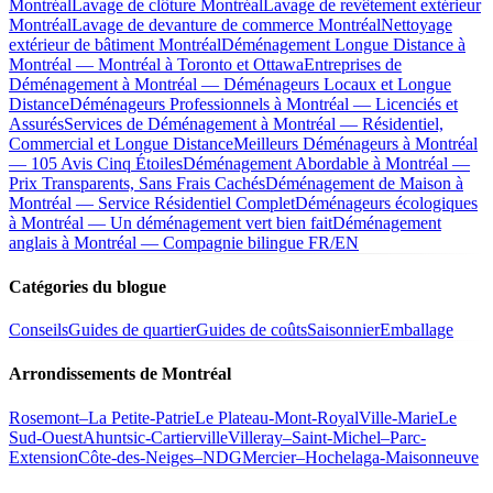
Montréal
Lavage de clôture Montréal
Lavage de revêtement extérieur
Montréal
Lavage de devanture de commerce Montréal
Nettoyage
extérieur de bâtiment Montréal
Déménagement Longue Distance à
Montréal — Montréal à Toronto et Ottawa
Entreprises de
Déménagement à Montréal — Déménageurs Locaux et Longue
Distance
Déménageurs Professionnels à Montréal — Licenciés et
Assurés
Services de Déménagement à Montréal — Résidentiel,
Commercial et Longue Distance
Meilleurs Déménageurs à Montréal
— 105 Avis Cinq Étoiles
Déménagement Abordable à Montréal —
Prix Transparents, Sans Frais Cachés
Déménagement de Maison à
Montréal — Service Résidentiel Complet
Déménageurs écologiques
à Montréal — Un déménagement vert bien fait
Déménagement
anglais à Montréal — Compagnie bilingue FR/EN
Catégories du blogue
Conseils
Guides de quartier
Guides de coûts
Saisonnier
Emballage
Arrondissements de Montréal
Rosemont–La Petite-Patrie
Le Plateau-Mont-Royal
Ville-Marie
Le
Sud-Ouest
Ahuntsic-Cartierville
Villeray–Saint-Michel–Parc-
Extension
Côte-des-Neiges–NDG
Mercier–Hochelaga-Maisonneuve