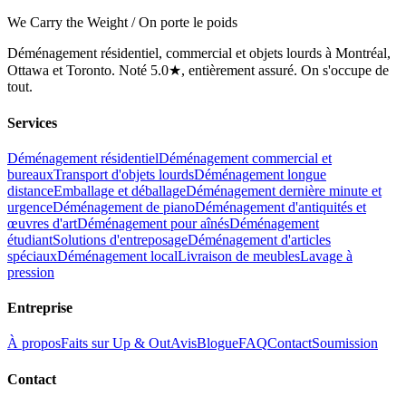
We Carry the Weight / On porte le poids
Déménagement résidentiel, commercial et objets lourds à Montréal,
Ottawa et Toronto. Noté 5.0★, entièrement assuré. On s'occupe de
tout.
Services
Déménagement résidentiel
Déménagement commercial et
bureaux
Transport d'objets lourds
Déménagement longue
distance
Emballage et déballage
Déménagement dernière minute et
urgence
Déménagement de piano
Déménagement d'antiquités et
œuvres d'art
Déménagement pour aînés
Déménagement
étudiant
Solutions d'entreposage
Déménagement d'articles
spéciaux
Déménagement local
Livraison de meubles
Lavage à
pression
Entreprise
À propos
Faits sur Up & Out
Avis
Blogue
FAQ
Contact
Soumission
Contact