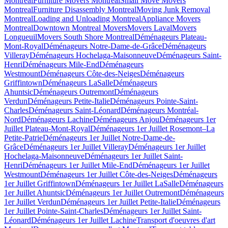
Montreal
Furniture Movers Montreal
Small Move Movers
Montreal
Furniture Disassembly Montreal
Moving Junk Removal
Montreal
Loading and Unloading Montreal
Appliance Movers
Montreal
Downtown Montreal Movers
Movers Laval
Movers
Longueuil
Movers South Shore Montreal
Déménageurs Plateau-
Mont-Royal
Déménageurs Notre-Dame-de-Grâce
Déménageurs
Villeray
Déménageurs Hochelaga-Maisonneuve
Déménageurs Saint-
Henri
Déménageurs Mile-End
Déménageurs
Westmount
Déménageurs Côte-des-Neiges
Déménageurs
Griffintown
Déménageurs LaSalle
Déménageurs
Ahuntsic
Déménageurs Outremont
Déménageurs
Verdun
Déménageurs Petite-Italie
Déménageurs Pointe-Saint-
Charles
Déménageurs Saint-Léonard
Déménageurs Montréal-
Nord
Déménageurs Lachine
Déménageurs Anjou
Déménageurs 1er
Juillet Plateau-Mont-Royal
Déménageurs 1er Juillet Rosemont–La
Petite-Patrie
Déménageurs 1er Juillet Notre-Dame-de-
Grâce
Déménageurs 1er Juillet Villeray
Déménageurs 1er Juillet
Hochelaga-Maisonneuve
Déménageurs 1er Juillet Saint-
Henri
Déménageurs 1er Juillet Mile-End
Déménageurs 1er Juillet
Westmount
Déménageurs 1er Juillet Côte-des-Neiges
Déménageurs
1er Juillet Griffintown
Déménageurs 1er Juillet LaSalle
Déménageurs
1er Juillet Ahuntsic
Déménageurs 1er Juillet Outremont
Déménageurs
1er Juillet Verdun
Déménageurs 1er Juillet Petite-Italie
Déménageurs
1er Juillet Pointe-Saint-Charles
Déménageurs 1er Juillet Saint-
Léonard
Déménageurs 1er Juillet Lachine
Transport d'oeuvres d'art