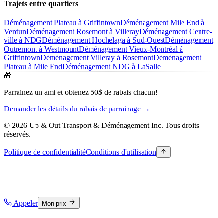
Trajets entre quartiers
Déménagement Plateau à Griffintown
Déménagement Mile End à
Verdun
Déménagement Rosemont à Villeray
Déménagement Centre-
ville à NDG
Déménagement Hochelaga à Sud-Ouest
Déménagement
Outremont à Westmount
Déménagement Vieux-Montréal à
Griffintown
Déménagement Villeray à Rosemont
Déménagement
Plateau à Mile End
Déménagement NDG à LaSalle
🎁
Parrainez un ami et obtenez 50$ de rabais chacun!
Demander les détails du rabais de parrainage →
© 2026 Up & Out Transport & Déménagement Inc.
Tous droits
réservés.
Politique de confidentialité
Conditions d'utilisation
Appeler
Mon prix