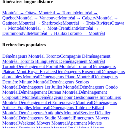
Itinéraires longue distance
Montréal → Ottawa
Montréal → Toronto
Montréal →
Québec
Montréal → Vancouver
Montréal → Calgary
Montréal →
Gatineau
Montréal → Sherbrooke
Montréal → Trois-Rivières
Ottawa
→ Montréal
Montréal → Mont-Tremblant
Montréal →
Drummondville
Montréal → Halifax
Toronto → Montréal
Recherches populaires
Déménageurs Montréal Toronto
Compagnie Déménagement
Montréal Toronto Bilingue
Prix Déménagement Montréal
Toronto
Déménagement Forfait Montréal Toronto
Déménageurs
Plateau Mont-Royal Escaliers
Déménageurs Rosemont
Déménageurs
abordables Montréal
Déménageurs Piano Montréal
Déménageurs
Dernière Minute Montréal
Déménageurs Seniors
Montréal
Déménageurs 1er Juillet Montréal
Déménageurs Condo
Montréal
Déménagement Bureau Montréal
Déménagement
Corporatif Montréal
Déménageurs pour Gestionnaires Immobiliers
Montréal
Déménagement et Entreposage Montréal
Déménageurs
Articles Fragiles Montréal
Déménageurs Table de Billard
Montréal
Déménageurs Antiquités Montréal
Service Déballer
Montréal
Déménageurs Studio Montréal
Emergency Movers
Montreal
Weekend Movers Montreal
Apartment Movers