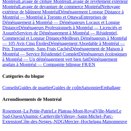
Montréal
Lavage de clôture Montréal
Lavage de revêtement extérieur
Montréal
Lavage de devanture de commerce Montréal
Nettoyage
extérieur de bâtiment Montréal
Déménagement Longue Distance à
Montréal — Montréal à Toronto et Ottawa
Entreprises de
Déménagement à Montréal — Déménageurs Locaux et Longue
Distance
Déménageurs Professionnels à Montréal — Licenciés et
Assurés
Services de Déménagement à Montréal — Résidentiel,
Commercial et Longue Distance
Meilleurs Déménageurs à Montréal
— 105 Avis Cinq Étoiles
Déménagement Abordable à Montréal —
Prix Transparents, Sans Frais Cachés
Déménagement de Maison à
Montréal — Service Résidentiel Complet
Déménageurs écologiques
à Montréal — Un déménagement vert bien fait
Déménagement
anglais à Montréal — Compagnie bilingue FR/EN
Catégories du blogue
Conseils
Guides de quartier
Guides de coûts
Saisonnier
Emballage
Arrondissements de Montréal
Rosemont–La Petite-Patrie
Le Plateau-Mont-Royal
Ville-Marie
Le
Sud-Ouest
Ahuntsic-Cartierville
Villeray–Saint-Michel–Parc-
Extension
Côte-des-Neiges–NDG
Mercier–Hochelaga-Maisonneuve