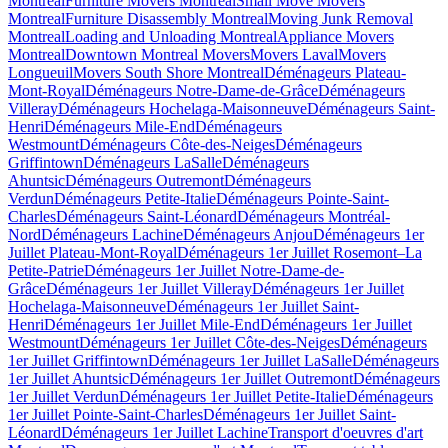
Montreal
Furniture Movers Montreal
Small Move Movers
Montreal
Furniture Disassembly Montreal
Moving Junk Removal
Montreal
Loading and Unloading Montreal
Appliance Movers
Montreal
Downtown Montreal Movers
Movers Laval
Movers
Longueuil
Movers South Shore Montreal
Déménageurs Plateau-
Mont-Royal
Déménageurs Notre-Dame-de-Grâce
Déménageurs
Villeray
Déménageurs Hochelaga-Maisonneuve
Déménageurs Saint-
Henri
Déménageurs Mile-End
Déménageurs
Westmount
Déménageurs Côte-des-Neiges
Déménageurs
Griffintown
Déménageurs LaSalle
Déménageurs
Ahuntsic
Déménageurs Outremont
Déménageurs
Verdun
Déménageurs Petite-Italie
Déménageurs Pointe-Saint-
Charles
Déménageurs Saint-Léonard
Déménageurs Montréal-
Nord
Déménageurs Lachine
Déménageurs Anjou
Déménageurs 1er
Juillet Plateau-Mont-Royal
Déménageurs 1er Juillet Rosemont–La
Petite-Patrie
Déménageurs 1er Juillet Notre-Dame-de-
Grâce
Déménageurs 1er Juillet Villeray
Déménageurs 1er Juillet
Hochelaga-Maisonneuve
Déménageurs 1er Juillet Saint-
Henri
Déménageurs 1er Juillet Mile-End
Déménageurs 1er Juillet
Westmount
Déménageurs 1er Juillet Côte-des-Neiges
Déménageurs
1er Juillet Griffintown
Déménageurs 1er Juillet LaSalle
Déménageurs
1er Juillet Ahuntsic
Déménageurs 1er Juillet Outremont
Déménageurs
1er Juillet Verdun
Déménageurs 1er Juillet Petite-Italie
Déménageurs
1er Juillet Pointe-Saint-Charles
Déménageurs 1er Juillet Saint-
Léonard
Déménageurs 1er Juillet Lachine
Transport d'oeuvres d'art