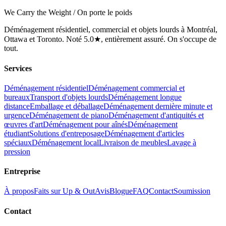
We Carry the Weight / On porte le poids
Déménagement résidentiel, commercial et objets lourds à Montréal,
Ottawa et Toronto. Noté 5.0★, entièrement assuré. On s'occupe de
tout.
Services
Déménagement résidentiel
Déménagement commercial et
bureaux
Transport d'objets lourds
Déménagement longue
distance
Emballage et déballage
Déménagement dernière minute et
urgence
Déménagement de piano
Déménagement d'antiquités et
œuvres d'art
Déménagement pour aînés
Déménagement
étudiant
Solutions d'entreposage
Déménagement d'articles
spéciaux
Déménagement local
Livraison de meubles
Lavage à
pression
Entreprise
À propos
Faits sur Up & Out
Avis
Blogue
FAQ
Contact
Soumission
Contact