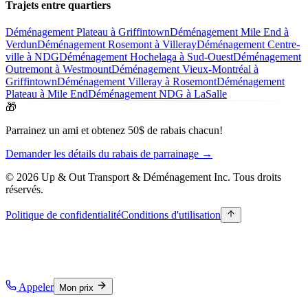
Trajets entre quartiers
Déménagement Plateau à Griffintown
Déménagement Mile End à
Verdun
Déménagement Rosemont à Villeray
Déménagement Centre-
ville à NDG
Déménagement Hochelaga à Sud-Ouest
Déménagement
Outremont à Westmount
Déménagement Vieux-Montréal à
Griffintown
Déménagement Villeray à Rosemont
Déménagement
Plateau à Mile End
Déménagement NDG à LaSalle
🎁
Parrainez un ami et obtenez 50$ de rabais chacun!
Demander les détails du rabais de parrainage →
© 2026 Up & Out Transport & Déménagement Inc.
Tous droits
réservés.
Politique de confidentialité
Conditions d'utilisation
Appeler
Mon prix