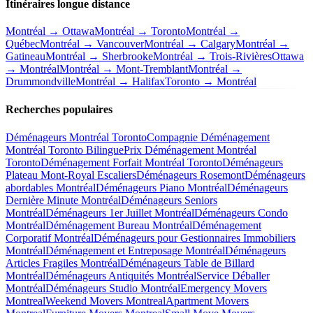
Itinéraires longue distance
Montréal → Ottawa
Montréal → Toronto
Montréal →
Québec
Montréal → Vancouver
Montréal → Calgary
Montréal →
Gatineau
Montréal → Sherbrooke
Montréal → Trois-Rivières
Ottawa
→ Montréal
Montréal → Mont-Tremblant
Montréal →
Drummondville
Montréal → Halifax
Toronto → Montréal
Recherches populaires
Déménageurs Montréal Toronto
Compagnie Déménagement
Montréal Toronto Bilingue
Prix Déménagement Montréal
Toronto
Déménagement Forfait Montréal Toronto
Déménageurs
Plateau Mont-Royal Escaliers
Déménageurs Rosemont
Déménageurs
abordables Montréal
Déménageurs Piano Montréal
Déménageurs
Dernière Minute Montréal
Déménageurs Seniors
Montréal
Déménageurs 1er Juillet Montréal
Déménageurs Condo
Montréal
Déménagement Bureau Montréal
Déménagement
Corporatif Montréal
Déménageurs pour Gestionnaires Immobiliers
Montréal
Déménagement et Entreposage Montréal
Déménageurs
Articles Fragiles Montréal
Déménageurs Table de Billard
Montréal
Déménageurs Antiquités Montréal
Service Déballer
Montréal
Déménageurs Studio Montréal
Emergency Movers
Montreal
Weekend Movers Montreal
Apartment Movers