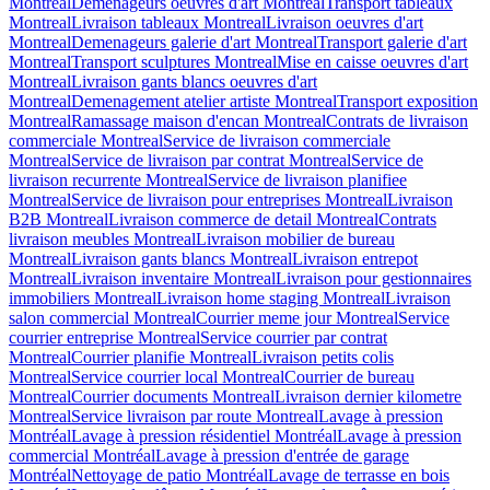
Montreal
Demenageurs oeuvres d'art Montreal
Transport tableaux
Montreal
Livraison tableaux Montreal
Livraison oeuvres d'art
Montreal
Demenageurs galerie d'art Montreal
Transport galerie d'art
Montreal
Transport sculptures Montreal
Mise en caisse oeuvres d'art
Montreal
Livraison gants blancs oeuvres d'art
Montreal
Demenagement atelier artiste Montreal
Transport exposition
Montreal
Ramassage maison d'encan Montreal
Contrats de livraison
commerciale Montreal
Service de livraison commerciale
Montreal
Service de livraison par contrat Montreal
Service de
livraison recurrente Montreal
Service de livraison planifiee
Montreal
Service de livraison pour entreprises Montreal
Livraison
B2B Montreal
Livraison commerce de detail Montreal
Contrats
livraison meubles Montreal
Livraison mobilier de bureau
Montreal
Livraison gants blancs Montreal
Livraison entrepot
Montreal
Livraison inventaire Montreal
Livraison pour gestionnaires
immobiliers Montreal
Livraison home staging Montreal
Livraison
salon commercial Montreal
Courrier meme jour Montreal
Service
courrier entreprise Montreal
Service courrier par contrat
Montreal
Courrier planifie Montreal
Livraison petits colis
Montreal
Service courrier local Montreal
Courrier de bureau
Montreal
Courrier documents Montreal
Livraison dernier kilometre
Montreal
Service livraison par route Montreal
Lavage à pression
Montréal
Lavage à pression résidentiel Montréal
Lavage à pression
commercial Montréal
Lavage à pression d'entrée de garage
Montréal
Nettoyage de patio Montréal
Lavage de terrasse en bois