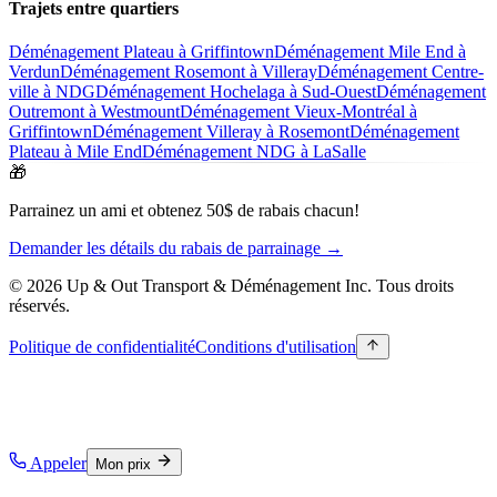
Trajets entre quartiers
Déménagement Plateau à Griffintown
Déménagement Mile End à
Verdun
Déménagement Rosemont à Villeray
Déménagement Centre-
ville à NDG
Déménagement Hochelaga à Sud-Ouest
Déménagement
Outremont à Westmount
Déménagement Vieux-Montréal à
Griffintown
Déménagement Villeray à Rosemont
Déménagement
Plateau à Mile End
Déménagement NDG à LaSalle
🎁
Parrainez un ami et obtenez 50$ de rabais chacun!
Demander les détails du rabais de parrainage →
© 2026 Up & Out Transport & Déménagement Inc.
Tous droits
réservés.
Politique de confidentialité
Conditions d'utilisation
Appeler
Mon prix