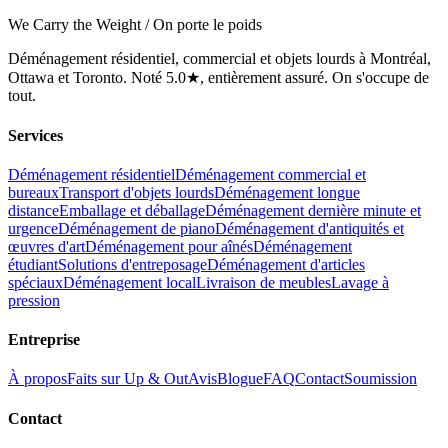
We Carry the Weight / On porte le poids
Déménagement résidentiel, commercial et objets lourds à Montréal,
Ottawa et Toronto. Noté 5.0★, entièrement assuré. On s'occupe de
tout.
Services
Déménagement résidentiel
Déménagement commercial et
bureaux
Transport d'objets lourds
Déménagement longue
distance
Emballage et déballage
Déménagement dernière minute et
urgence
Déménagement de piano
Déménagement d'antiquités et
œuvres d'art
Déménagement pour aînés
Déménagement
étudiant
Solutions d'entreposage
Déménagement d'articles
spéciaux
Déménagement local
Livraison de meubles
Lavage à
pression
Entreprise
À propos
Faits sur Up & Out
Avis
Blogue
FAQ
Contact
Soumission
Contact