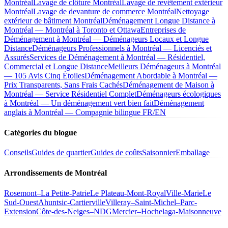
Montréal
Lavage de clôture Montréal
Lavage de revêtement extérieur
Montréal
Lavage de devanture de commerce Montréal
Nettoyage
extérieur de bâtiment Montréal
Déménagement Longue Distance à
Montréal — Montréal à Toronto et Ottawa
Entreprises de
Déménagement à Montréal — Déménageurs Locaux et Longue
Distance
Déménageurs Professionnels à Montréal — Licenciés et
Assurés
Services de Déménagement à Montréal — Résidentiel,
Commercial et Longue Distance
Meilleurs Déménageurs à Montréal
— 105 Avis Cinq Étoiles
Déménagement Abordable à Montréal —
Prix Transparents, Sans Frais Cachés
Déménagement de Maison à
Montréal — Service Résidentiel Complet
Déménageurs écologiques
à Montréal — Un déménagement vert bien fait
Déménagement
anglais à Montréal — Compagnie bilingue FR/EN
Catégories du blogue
Conseils
Guides de quartier
Guides de coûts
Saisonnier
Emballage
Arrondissements de Montréal
Rosemont–La Petite-Patrie
Le Plateau-Mont-Royal
Ville-Marie
Le
Sud-Ouest
Ahuntsic-Cartierville
Villeray–Saint-Michel–Parc-
Extension
Côte-des-Neiges–NDG
Mercier–Hochelaga-Maisonneuve