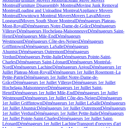
Montreal
Furniture Movers Montreal
Small Move Movers
Montreal
Furniture Disassembly Montreal
Moving Junk Removal
Montreal
Loading and Unloading Montreal
Appliance Movers
Montreal
Downtown Montreal Movers
Movers Laval
Movers
Longueuil
Movers South Shore Montreal
Déménageurs Plateau-
Mont-Royal
Déménageurs Notre-Dame-de-Grâce
Déménageurs
Villeray
Déménageurs Hochelaga-Maisonneuve
Déménageurs Saint-
Henri
Déménageurs Mile-End
Déménageurs
Westmount
Déménageurs Côte-des-Neiges
Déménageurs
Griffintown
Déménageurs LaSalle
Déménageurs
Ahuntsic
Déménageurs Outremont
Déménageurs
Verdun
Déménageurs Petite-Italie
Déménageurs Pointe-Saint-
Charles
Déménageurs Saint-Léonard
Déménageurs Montréal-
Nord
Déménageurs Lachine
Déménageurs Anjou
Déménageurs 1er
Juillet Plateau-Mont-Royal
Déménageurs 1er Juillet Rosemont–La
Petite-Patrie
Déménageurs 1er Juillet Notre-Dame-de-
Grâce
Déménageurs 1er Juillet Villeray
Déménageurs 1er Juillet
Hochelaga-Maisonneuve
Déménageurs 1er Juillet Saint-
Henri
Déménageurs 1er Juillet Mile-End
Déménageurs 1er Juillet
Westmount
Déménageurs 1er Juillet Côte-des-Neiges
Déménageurs
1er Juillet Griffintown
Déménageurs 1er Juillet LaSalle
Déménageurs
1er Juillet Ahuntsic
Déménageurs 1er Juillet Outremont
Déménageurs
1er Juillet Verdun
Déménageurs 1er Juillet Petite-Italie
Déménageurs
1er Juillet Pointe-Saint-Charles
Déménageurs 1er Juillet Saint-
Léonard
Déménageurs 1er Juillet Lachine
Transport d'oeuvres d'art