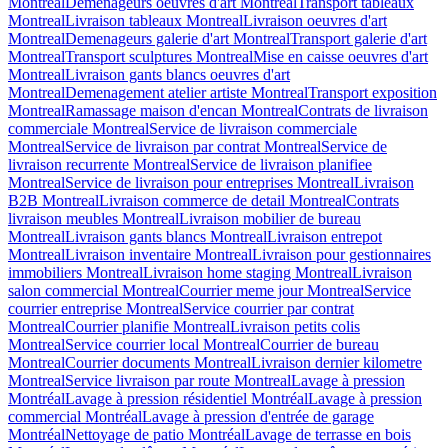
Montreal
Demenageurs oeuvres d'art Montreal
Transport tableaux
Montreal
Livraison tableaux Montreal
Livraison oeuvres d'art
Montreal
Demenageurs galerie d'art Montreal
Transport galerie d'art
Montreal
Transport sculptures Montreal
Mise en caisse oeuvres d'art
Montreal
Livraison gants blancs oeuvres d'art
Montreal
Demenagement atelier artiste Montreal
Transport exposition
Montreal
Ramassage maison d'encan Montreal
Contrats de livraison
commerciale Montreal
Service de livraison commerciale
Montreal
Service de livraison par contrat Montreal
Service de
livraison recurrente Montreal
Service de livraison planifiee
Montreal
Service de livraison pour entreprises Montreal
Livraison
B2B Montreal
Livraison commerce de detail Montreal
Contrats
livraison meubles Montreal
Livraison mobilier de bureau
Montreal
Livraison gants blancs Montreal
Livraison entrepot
Montreal
Livraison inventaire Montreal
Livraison pour gestionnaires
immobiliers Montreal
Livraison home staging Montreal
Livraison
salon commercial Montreal
Courrier meme jour Montreal
Service
courrier entreprise Montreal
Service courrier par contrat
Montreal
Courrier planifie Montreal
Livraison petits colis
Montreal
Service courrier local Montreal
Courrier de bureau
Montreal
Courrier documents Montreal
Livraison dernier kilometre
Montreal
Service livraison par route Montreal
Lavage à pression
Montréal
Lavage à pression résidentiel Montréal
Lavage à pression
commercial Montréal
Lavage à pression d'entrée de garage
Montréal
Nettoyage de patio Montréal
Lavage de terrasse en bois