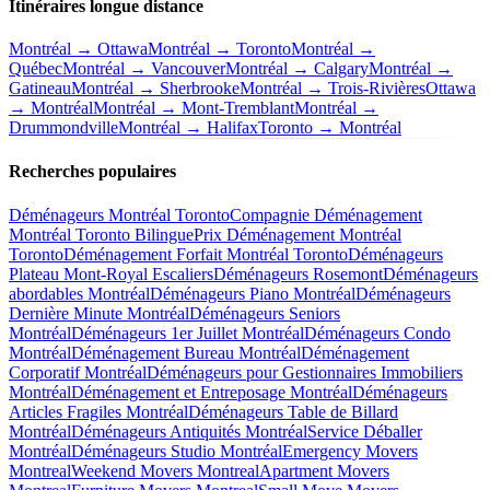
Itinéraires longue distance
Montréal → Ottawa
Montréal → Toronto
Montréal →
Québec
Montréal → Vancouver
Montréal → Calgary
Montréal →
Gatineau
Montréal → Sherbrooke
Montréal → Trois-Rivières
Ottawa
→ Montréal
Montréal → Mont-Tremblant
Montréal →
Drummondville
Montréal → Halifax
Toronto → Montréal
Recherches populaires
Déménageurs Montréal Toronto
Compagnie Déménagement
Montréal Toronto Bilingue
Prix Déménagement Montréal
Toronto
Déménagement Forfait Montréal Toronto
Déménageurs
Plateau Mont-Royal Escaliers
Déménageurs Rosemont
Déménageurs
abordables Montréal
Déménageurs Piano Montréal
Déménageurs
Dernière Minute Montréal
Déménageurs Seniors
Montréal
Déménageurs 1er Juillet Montréal
Déménageurs Condo
Montréal
Déménagement Bureau Montréal
Déménagement
Corporatif Montréal
Déménageurs pour Gestionnaires Immobiliers
Montréal
Déménagement et Entreposage Montréal
Déménageurs
Articles Fragiles Montréal
Déménageurs Table de Billard
Montréal
Déménageurs Antiquités Montréal
Service Déballer
Montréal
Déménageurs Studio Montréal
Emergency Movers
Montreal
Weekend Movers Montreal
Apartment Movers