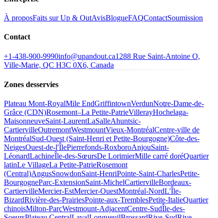
À propos
Faits sur Up & Out
Avis
Blogue
FAQ
Contact
Soumission
Contact
+1-438-900-9990
info@upandout.ca
1288 Rue Saint-Antoine O,
Ville-Marie, QC H3C 0X6, Canada
Zones desservies
Plateau Mont-Royal
Mile End
Griffintown
Verdun
Notre-Dame-de-
Grâce (CDN)
Rosemont–La Petite-Patrie
Villeray
Hochelaga-
Maisonneuve
Saint-Laurent
LaSalle
Ahuntsic-
Cartierville
Outremont
Westmount
Vieux-Montréal
Centre-ville de
Montréal
Sud-Ouest (Saint-Henri et Petite-Bourgogne)
Côte-des-
Neiges
Ouest-de-l'Île
Pierrefonds-Roxboro
Anjou
Saint-
Léonard
Lachine
Île-des-Sœurs
De Lorimier
Mille carré doré
Quartier
latin
Le Village
La Petite-Patrie
Rosemont
(Central)
Angus
Snowdon
Saint-Henri
Pointe-Saint-Charles
Petite-
Bourgogne
Parc-Extension
Saint-Michel
Cartierville
Bordeaux-
Cartierville
Mercier-Est
Mercier-Ouest
Montréal-Nord
L'Île-
Bizard
Rivière-des-Prairies
Pointe-aux-Trembles
Petite-Italie
Quartier
chinois
Milton-Parc
Westmount-Adjacent
Centre-Sud
Île-des-
Soeurs
Plateau Central
Laval
Longueuil
Brossard
Rive-Sud
Rive-