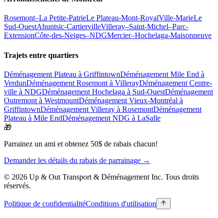
Rosemont–La Petite-Patrie
Le Plateau-Mont-Royal
Ville-Marie
Le
Sud-Ouest
Ahuntsic-Cartierville
Villeray–Saint-Michel–Parc-
Extension
Côte-des-Neiges–NDG
Mercier–Hochelaga-Maisonneuve
Trajets entre quartiers
Déménagement Plateau à Griffintown
Déménagement Mile End à
Verdun
Déménagement Rosemont à Villeray
Déménagement Centre-
ville à NDG
Déménagement Hochelaga à Sud-Ouest
Déménagement
Outremont à Westmount
Déménagement Vieux-Montréal à
Griffintown
Déménagement Villeray à Rosemont
Déménagement
Plateau à Mile End
Déménagement NDG à LaSalle
🎁
Parrainez un ami et obtenez 50$ de rabais chacun!
Demander les détails du rabais de parrainage →
© 2026 Up & Out Transport & Déménagement Inc.
Tous droits
réservés.
Politique de confidentialité
Conditions d'utilisation