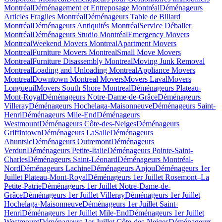
Montréal
Déménagement et Entreposage Montréal
Déménageurs
Articles Fragiles Montréal
Déménageurs Table de Billard
Montréal
Déménageurs Antiquités Montréal
Service Déballer
Montréal
Déménageurs Studio Montréal
Emergency Movers
Montreal
Weekend Movers Montreal
Apartment Movers
Montreal
Furniture Movers Montreal
Small Move Movers
Montreal
Furniture Disassembly Montreal
Moving Junk Removal
Montreal
Loading and Unloading Montreal
Appliance Movers
Montreal
Downtown Montreal Movers
Movers Laval
Movers
Longueuil
Movers South Shore Montreal
Déménageurs Plateau-
Mont-Royal
Déménageurs Notre-Dame-de-Grâce
Déménageurs
Villeray
Déménageurs Hochelaga-Maisonneuve
Déménageurs Saint-
Henri
Déménageurs Mile-End
Déménageurs
Westmount
Déménageurs Côte-des-Neiges
Déménageurs
Griffintown
Déménageurs LaSalle
Déménageurs
Ahuntsic
Déménageurs Outremont
Déménageurs
Verdun
Déménageurs Petite-Italie
Déménageurs Pointe-Saint-
Charles
Déménageurs Saint-Léonard
Déménageurs Montréal-
Nord
Déménageurs Lachine
Déménageurs Anjou
Déménageurs 1er
Juillet Plateau-Mont-Royal
Déménageurs 1er Juillet Rosemont–La
Petite-Patrie
Déménageurs 1er Juillet Notre-Dame-de-
Grâce
Déménageurs 1er Juillet Villeray
Déménageurs 1er Juillet
Hochelaga-Maisonneuve
Déménageurs 1er Juillet Saint-
Henri
Déménageurs 1er Juillet Mile-End
Déménageurs 1er Juillet
Westmount
Déménageurs 1er Juillet Côte-des-Neiges
Déménageurs