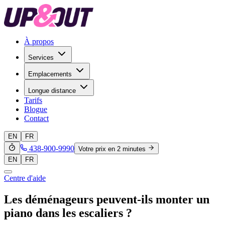
À propos
Services
Emplacements
Longue distance
Tarifs
Blogue
Contact
EN
FR
438-900-9990
Votre prix en 2 minutes
EN
FR
Centre d'aide
Les déménageurs peuvent-ils monter un
piano dans les escaliers ?