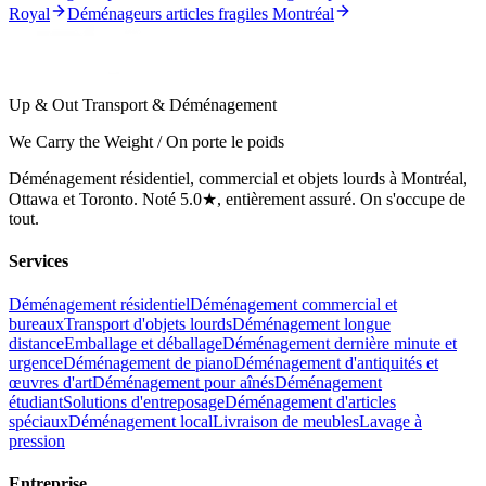
Royal
Déménageurs articles fragiles Montréal
Up & Out Transport & Déménagement
We Carry the Weight / On porte le poids
Déménagement résidentiel, commercial et objets lourds à Montréal,
Ottawa et Toronto. Noté 5.0★, entièrement assuré. On s'occupe de
tout.
Services
Déménagement résidentiel
Déménagement commercial et
bureaux
Transport d'objets lourds
Déménagement longue
distance
Emballage et déballage
Déménagement dernière minute et
urgence
Déménagement de piano
Déménagement d'antiquités et
œuvres d'art
Déménagement pour aînés
Déménagement
étudiant
Solutions d'entreposage
Déménagement d'articles
spéciaux
Déménagement local
Livraison de meubles
Lavage à
pression
Entreprise