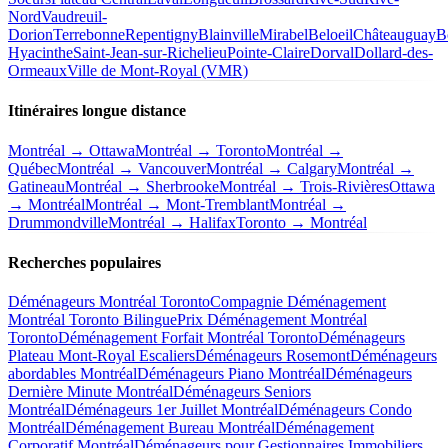
Nord
Vaudreuil-
Dorion
Terrebonne
Repentigny
Blainville
Mirabel
Beloeil
Châteauguay
B
Hyacinthe
Saint-Jean-sur-Richelieu
Pointe-Claire
Dorval
Dollard-des-
Ormeaux
Ville de Mont-Royal (VMR)
Itinéraires longue distance
Montréal → Ottawa
Montréal → Toronto
Montréal →
Québec
Montréal → Vancouver
Montréal → Calgary
Montréal →
Gatineau
Montréal → Sherbrooke
Montréal → Trois-Rivières
Ottawa
→ Montréal
Montréal → Mont-Tremblant
Montréal →
Drummondville
Montréal → Halifax
Toronto → Montréal
Recherches populaires
Déménageurs Montréal Toronto
Compagnie Déménagement
Montréal Toronto Bilingue
Prix Déménagement Montréal
Toronto
Déménagement Forfait Montréal Toronto
Déménageurs
Plateau Mont-Royal Escaliers
Déménageurs Rosemont
Déménageurs
abordables Montréal
Déménageurs Piano Montréal
Déménageurs
Dernière Minute Montréal
Déménageurs Seniors
Montréal
Déménageurs 1er Juillet Montréal
Déménageurs Condo
Montréal
Déménagement Bureau Montréal
Déménagement
Corporatif Montréal
Déménageurs pour Gestionnaires Immobiliers