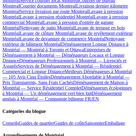
Montreal
Service courrier local Montreal
Courrier de bureau
Montreal
Courrier documents Montreal
Livraison dernier kilometre
Montreal
Service livraison par route Montreal
Lavage à pression
Montréal
Lavage à pression résidentiel Montréal
Lavage à pression
commercial Montréal
Lavage à pression d'entrée de garage
Montréal
Nettoyage de patio Montréal
Lavage de terrasse en bois
Montréal
Lavage de clôture Montréal
Lavage de revêtement extérieur
Montréal
Lavage de devanture de commerce Montréal
Nettoyage
extérieur de bâtiment Montréal
Déménagement Longue Distance à
Montréal — Montréal à Toronto et Ottawa
Entreprises de
Déménagement à Montréal — Déménageurs Locaux et Longue
Distance
Déménageurs Professionnels à Montréal — Licenciés et
Assurés
Services de Déménagement à Montréal — Résidentiel,
Commercial et Longue Distance
Meilleurs Déménageurs à Montréal
— 105 Avis Cinq Étoiles
Déménagement Abordable à Montréal —
Prix Transparents, Sans Frais Cachés
Déménagement de Maison à
Montréal — Service Résidentiel Complet
Déménageurs écologiques
à Montréal — Un déménagement vert bien fait
Déménagement
anglais à Montréal — Compagnie bilingue FR/EN
Catégories du blogue
Conseils
Guides de quartier
Guides de coûts
Saisonnier
Emballage
Arrondissements de Montréal