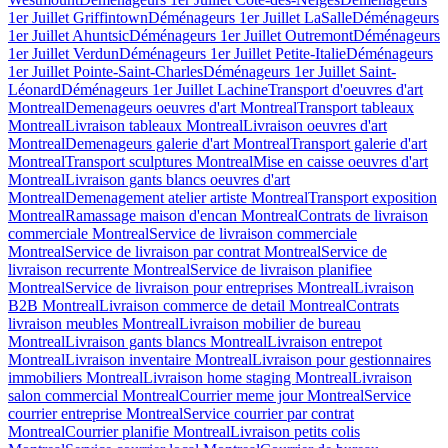
1er Juillet Griffintown
Déménageurs 1er Juillet LaSalle
Déménageurs
1er Juillet Ahuntsic
Déménageurs 1er Juillet Outremont
Déménageurs
1er Juillet Verdun
Déménageurs 1er Juillet Petite-Italie
Déménageurs
1er Juillet Pointe-Saint-Charles
Déménageurs 1er Juillet Saint-
Léonard
Déménageurs 1er Juillet Lachine
Transport d'oeuvres d'art
Montreal
Demenageurs oeuvres d'art Montreal
Transport tableaux
Montreal
Livraison tableaux Montreal
Livraison oeuvres d'art
Montreal
Demenageurs galerie d'art Montreal
Transport galerie d'art
Montreal
Transport sculptures Montreal
Mise en caisse oeuvres d'art
Montreal
Livraison gants blancs oeuvres d'art
Montreal
Demenagement atelier artiste Montreal
Transport exposition
Montreal
Ramassage maison d'encan Montreal
Contrats de livraison
commerciale Montreal
Service de livraison commerciale
Montreal
Service de livraison par contrat Montreal
Service de
livraison recurrente Montreal
Service de livraison planifiee
Montreal
Service de livraison pour entreprises Montreal
Livraison
B2B Montreal
Livraison commerce de detail Montreal
Contrats
livraison meubles Montreal
Livraison mobilier de bureau
Montreal
Livraison gants blancs Montreal
Livraison entrepot
Montreal
Livraison inventaire Montreal
Livraison pour gestionnaires
immobiliers Montreal
Livraison home staging Montreal
Livraison
salon commercial Montreal
Courrier meme jour Montreal
Service
courrier entreprise Montreal
Service courrier par contrat
Montreal
Courrier planifie Montreal
Livraison petits colis