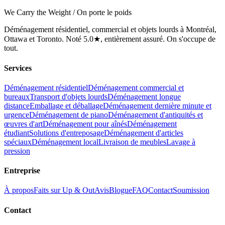
We Carry the Weight / On porte le poids
Déménagement résidentiel, commercial et objets lourds à Montréal,
Ottawa et Toronto. Noté 5.0★, entièrement assuré. On s'occupe de
tout.
Services
Déménagement résidentiel
Déménagement commercial et
bureaux
Transport d'objets lourds
Déménagement longue
distance
Emballage et déballage
Déménagement dernière minute et
urgence
Déménagement de piano
Déménagement d'antiquités et
œuvres d'art
Déménagement pour aînés
Déménagement
étudiant
Solutions d'entreposage
Déménagement d'articles
spéciaux
Déménagement local
Livraison de meubles
Lavage à
pression
Entreprise
À propos
Faits sur Up & Out
Avis
Blogue
FAQ
Contact
Soumission
Contact