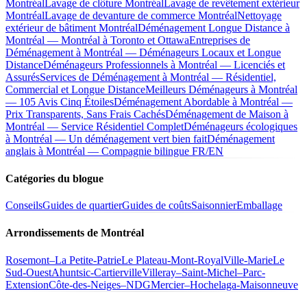
Montréal
Lavage de clôture Montréal
Lavage de revêtement extérieur
Montréal
Lavage de devanture de commerce Montréal
Nettoyage
extérieur de bâtiment Montréal
Déménagement Longue Distance à
Montréal — Montréal à Toronto et Ottawa
Entreprises de
Déménagement à Montréal — Déménageurs Locaux et Longue
Distance
Déménageurs Professionnels à Montréal — Licenciés et
Assurés
Services de Déménagement à Montréal — Résidentiel,
Commercial et Longue Distance
Meilleurs Déménageurs à Montréal
— 105 Avis Cinq Étoiles
Déménagement Abordable à Montréal —
Prix Transparents, Sans Frais Cachés
Déménagement de Maison à
Montréal — Service Résidentiel Complet
Déménageurs écologiques
à Montréal — Un déménagement vert bien fait
Déménagement
anglais à Montréal — Compagnie bilingue FR/EN
Catégories du blogue
Conseils
Guides de quartier
Guides de coûts
Saisonnier
Emballage
Arrondissements de Montréal
Rosemont–La Petite-Patrie
Le Plateau-Mont-Royal
Ville-Marie
Le
Sud-Ouest
Ahuntsic-Cartierville
Villeray–Saint-Michel–Parc-
Extension
Côte-des-Neiges–NDG
Mercier–Hochelaga-Maisonneuve