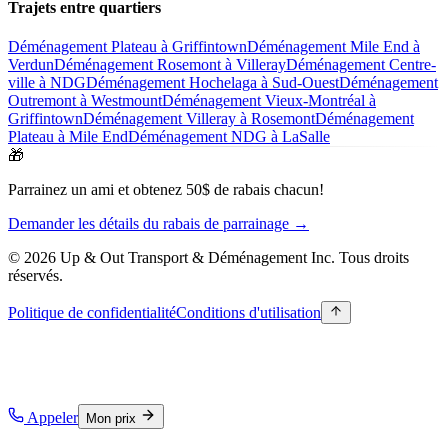
Trajets entre quartiers
Déménagement Plateau à Griffintown
Déménagement Mile End à
Verdun
Déménagement Rosemont à Villeray
Déménagement Centre-
ville à NDG
Déménagement Hochelaga à Sud-Ouest
Déménagement
Outremont à Westmount
Déménagement Vieux-Montréal à
Griffintown
Déménagement Villeray à Rosemont
Déménagement
Plateau à Mile End
Déménagement NDG à LaSalle
🎁
Parrainez un ami et obtenez 50$ de rabais chacun!
Demander les détails du rabais de parrainage →
© 2026 Up & Out Transport & Déménagement Inc.
Tous droits
réservés.
Politique de confidentialité
Conditions d'utilisation
Appeler
Mon prix