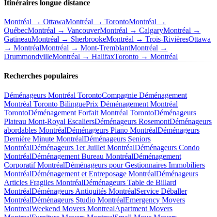
Itinéraires longue distance
Montréal → Ottawa
Montréal → Toronto
Montréal →
Québec
Montréal → Vancouver
Montréal → Calgary
Montréal →
Gatineau
Montréal → Sherbrooke
Montréal → Trois-Rivières
Ottawa
→ Montréal
Montréal → Mont-Tremblant
Montréal →
Drummondville
Montréal → Halifax
Toronto → Montréal
Recherches populaires
Déménageurs Montréal Toronto
Compagnie Déménagement
Montréal Toronto Bilingue
Prix Déménagement Montréal
Toronto
Déménagement Forfait Montréal Toronto
Déménageurs
Plateau Mont-Royal Escaliers
Déménageurs Rosemont
Déménageurs
abordables Montréal
Déménageurs Piano Montréal
Déménageurs
Dernière Minute Montréal
Déménageurs Seniors
Montréal
Déménageurs 1er Juillet Montréal
Déménageurs Condo
Montréal
Déménagement Bureau Montréal
Déménagement
Corporatif Montréal
Déménageurs pour Gestionnaires Immobiliers
Montréal
Déménagement et Entreposage Montréal
Déménageurs
Articles Fragiles Montréal
Déménageurs Table de Billard
Montréal
Déménageurs Antiquités Montréal
Service Déballer
Montréal
Déménageurs Studio Montréal
Emergency Movers
Montreal
Weekend Movers Montreal
Apartment Movers