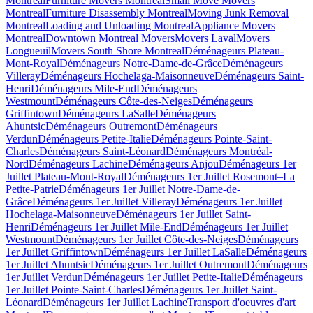
Montreal
Furniture Movers Montreal
Small Move Movers
Montreal
Furniture Disassembly Montreal
Moving Junk Removal
Montreal
Loading and Unloading Montreal
Appliance Movers
Montreal
Downtown Montreal Movers
Movers Laval
Movers
Longueuil
Movers South Shore Montreal
Déménageurs Plateau-
Mont-Royal
Déménageurs Notre-Dame-de-Grâce
Déménageurs
Villeray
Déménageurs Hochelaga-Maisonneuve
Déménageurs Saint-
Henri
Déménageurs Mile-End
Déménageurs
Westmount
Déménageurs Côte-des-Neiges
Déménageurs
Griffintown
Déménageurs LaSalle
Déménageurs
Ahuntsic
Déménageurs Outremont
Déménageurs
Verdun
Déménageurs Petite-Italie
Déménageurs Pointe-Saint-
Charles
Déménageurs Saint-Léonard
Déménageurs Montréal-
Nord
Déménageurs Lachine
Déménageurs Anjou
Déménageurs 1er
Juillet Plateau-Mont-Royal
Déménageurs 1er Juillet Rosemont–La
Petite-Patrie
Déménageurs 1er Juillet Notre-Dame-de-
Grâce
Déménageurs 1er Juillet Villeray
Déménageurs 1er Juillet
Hochelaga-Maisonneuve
Déménageurs 1er Juillet Saint-
Henri
Déménageurs 1er Juillet Mile-End
Déménageurs 1er Juillet
Westmount
Déménageurs 1er Juillet Côte-des-Neiges
Déménageurs
1er Juillet Griffintown
Déménageurs 1er Juillet LaSalle
Déménageurs
1er Juillet Ahuntsic
Déménageurs 1er Juillet Outremont
Déménageurs
1er Juillet Verdun
Déménageurs 1er Juillet Petite-Italie
Déménageurs
1er Juillet Pointe-Saint-Charles
Déménageurs 1er Juillet Saint-
Léonard
Déménageurs 1er Juillet Lachine
Transport d'oeuvres d'art