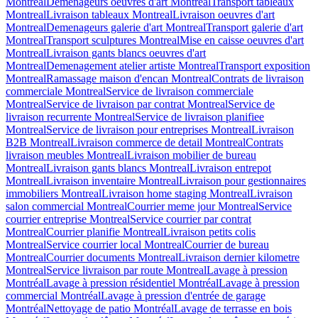
Montreal
Demenageurs oeuvres d'art Montreal
Transport tableaux
Montreal
Livraison tableaux Montreal
Livraison oeuvres d'art
Montreal
Demenageurs galerie d'art Montreal
Transport galerie d'art
Montreal
Transport sculptures Montreal
Mise en caisse oeuvres d'art
Montreal
Livraison gants blancs oeuvres d'art
Montreal
Demenagement atelier artiste Montreal
Transport exposition
Montreal
Ramassage maison d'encan Montreal
Contrats de livraison
commerciale Montreal
Service de livraison commerciale
Montreal
Service de livraison par contrat Montreal
Service de
livraison recurrente Montreal
Service de livraison planifiee
Montreal
Service de livraison pour entreprises Montreal
Livraison
B2B Montreal
Livraison commerce de detail Montreal
Contrats
livraison meubles Montreal
Livraison mobilier de bureau
Montreal
Livraison gants blancs Montreal
Livraison entrepot
Montreal
Livraison inventaire Montreal
Livraison pour gestionnaires
immobiliers Montreal
Livraison home staging Montreal
Livraison
salon commercial Montreal
Courrier meme jour Montreal
Service
courrier entreprise Montreal
Service courrier par contrat
Montreal
Courrier planifie Montreal
Livraison petits colis
Montreal
Service courrier local Montreal
Courrier de bureau
Montreal
Courrier documents Montreal
Livraison dernier kilometre
Montreal
Service livraison par route Montreal
Lavage à pression
Montréal
Lavage à pression résidentiel Montréal
Lavage à pression
commercial Montréal
Lavage à pression d'entrée de garage
Montréal
Nettoyage de patio Montréal
Lavage de terrasse en bois