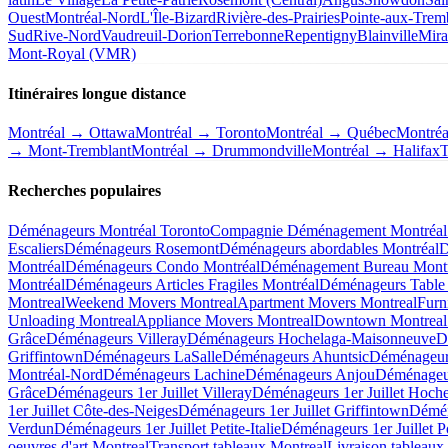
Ouest
Montréal-Nord
L'Île-Bizard
Rivière-des-Prairies
Pointe-aux-Trem
Sud
Rive-Nord
Vaudreuil-Dorion
Terrebonne
Repentigny
Blainville
Mira
Mont-Royal (VMR)
Itinéraires longue distance
Montréal → Ottawa
Montréal → Toronto
Montréal → Québec
Montré
→ Mont-Tremblant
Montréal → Drummondville
Montréal → Halifax
T
Recherches populaires
Déménageurs Montréal Toronto
Compagnie Déménagement Montréal 
Escaliers
Déménageurs Rosemont
Déménageurs abordables Montréal
D
Montréal
Déménageurs Condo Montréal
Déménagement Bureau Montr
Montréal
Déménageurs Articles Fragiles Montréal
Déménageurs Table 
Montreal
Weekend Movers Montreal
Apartment Movers Montreal
Furn
Unloading Montreal
Appliance Movers Montreal
Downtown Montreal
Grâce
Déménageurs Villeray
Déménageurs Hochelaga-Maisonneuve
D
Griffintown
Déménageurs LaSalle
Déménageurs Ahuntsic
Déménageur
Montréal-Nord
Déménageurs Lachine
Déménageurs Anjou
Déménageur
Grâce
Déménageurs 1er Juillet Villeray
Déménageurs 1er Juillet Hoch
1er Juillet Côte-des-Neiges
Déménageurs 1er Juillet Griffintown
Démén
Verdun
Déménageurs 1er Juillet Petite-Italie
Déménageurs 1er Juillet P
oeuvres d'art Montreal
Transport tableaux Montreal
Livraison tableaux