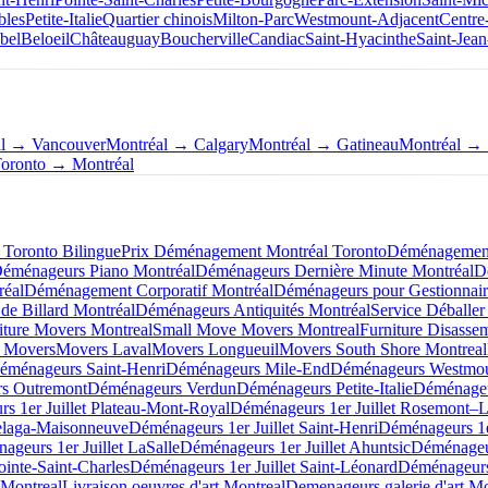
bles
Petite-Italie
Quartier chinois
Milton-Parc
Westmount-Adjacent
Centre
bel
Beloeil
Châteauguay
Boucherville
Candiac
Saint-Hyacinthe
Saint-Jean
al → Vancouver
Montréal → Calgary
Montréal → Gatineau
Montréal → 
oronto → Montréal
Toronto Bilingue
Prix Déménagement Montréal Toronto
Déménagement 
éménageurs Piano Montréal
Déménageurs Dernière Minute Montréal
D
éal
Déménagement Corporatif Montréal
Déménageurs pour Gestionnair
de Billard Montréal
Déménageurs Antiquités Montréal
Service Déballer
iture Movers Montreal
Small Move Movers Montreal
Furniture Disasse
 Movers
Movers Laval
Movers Longueuil
Movers South Shore Montreal
éménageurs Saint-Henri
Déménageurs Mile-End
Déménageurs Westmo
s Outremont
Déménageurs Verdun
Déménageurs Petite-Italie
Déménageu
s 1er Juillet Plateau-Mont-Royal
Déménageurs 1er Juillet Rosemont–La
elaga-Maisonneuve
Déménageurs 1er Juillet Saint-Henri
Déménageurs 1e
ageurs 1er Juillet LaSalle
Déménageurs 1er Juillet Ahuntsic
Déménageur
ointe-Saint-Charles
Déménageurs 1er Juillet Saint-Léonard
Déménageurs 
 Montreal
Livraison oeuvres d'art Montreal
Demenageurs galerie d'art Mo