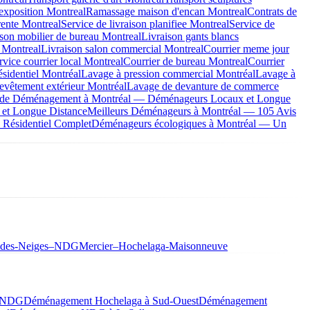
exposition Montreal
Ramassage maison d'encan Montreal
Contrats de
rente Montreal
Service de livraison planifiee Montreal
Service de
ison mobilier de bureau Montreal
Livraison gants blancs
 Montreal
Livraison salon commercial Montreal
Courrier meme jour
rvice courrier local Montreal
Courrier de bureau Montreal
Courrier
ésidentiel Montréal
Lavage à pression commercial Montréal
Lavage à
evêtement extérieur Montréal
Lavage de devanture de commerce
s de Déménagement à Montréal — Déménageurs Locaux et Longue
 et Longue Distance
Meilleurs Déménageurs à Montréal — 105 Avis
Résidentiel Complet
Déménageurs écologiques à Montréal — Un
-des-Neiges–NDG
Mercier–Hochelaga-Maisonneuve
à NDG
Déménagement Hochelaga à Sud-Ouest
Déménagement