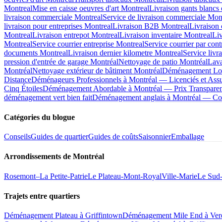
Montreal
Mise en caisse oeuvres d'art Montreal
Livraison gants blancs 
livraison commerciale Montreal
Service de livraison commerciale Mon
livraison pour entreprises Montreal
Livraison B2B Montreal
Livraison
Montreal
Livraison entrepot Montreal
Livraison inventaire Montreal
Liv
Montreal
Service courrier entreprise Montreal
Service courrier par cont
documents Montreal
Livraison dernier kilometre Montreal
Service livr
pression d'entrée de garage Montréal
Nettoyage de patio Montréal
Lava
Montréal
Nettoyage extérieur de bâtiment Montréal
Déménagement Long
Distance
Déménageurs Professionnels à Montréal — Licenciés et Ass
Cinq Étoiles
Déménagement Abordable à Montréal — Prix Transparent
déménagement vert bien fait
Déménagement anglais à Montréal — Co
Catégories du blogue
Conseils
Guides de quartier
Guides de coûts
Saisonnier
Emballage
Arrondissements de Montréal
Rosemont–La Petite-Patrie
Le Plateau-Mont-Royal
Ville-Marie
Le Sud
Trajets entre quartiers
Déménagement Plateau à Griffintown
Déménagement Mile End à Ver