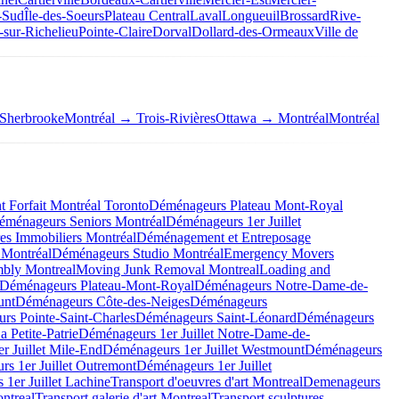
-Sud
Île-des-Soeurs
Plateau Central
Laval
Longueuil
Brossard
Rive-
-sur-Richelieu
Pointe-Claire
Dorval
Dollard-des-Ormeaux
Ville de
Sherbrooke
Montréal → Trois-Rivières
Ottawa → Montréal
Montréal
Forfait Montréal Toronto
Déménageurs Plateau Mont-Royal
éménageurs Seniors Montréal
Déménageurs 1er Juillet
es Immobiliers Montréal
Déménagement et Entreposage
 Montréal
Déménageurs Studio Montréal
Emergency Movers
mbly Montreal
Moving Junk Removal Montreal
Loading and
Déménageurs Plateau-Mont-Royal
Déménageurs Notre-Dame-de-
unt
Déménageurs Côte-des-Neiges
Déménageurs
rs Pointe-Saint-Charles
Déménageurs Saint-Léonard
Déménageurs
 Petite-Patrie
Déménageurs 1er Juillet Notre-Dame-de-
r Juillet Mile-End
Déménageurs 1er Juillet Westmount
Déménageurs
s 1er Juillet Outremont
Déménageurs 1er Juillet
1er Juillet Lachine
Transport d'oeuvres d'art Montreal
Demenageurs
ntreal
Transport galerie d'art Montreal
Transport sculptures