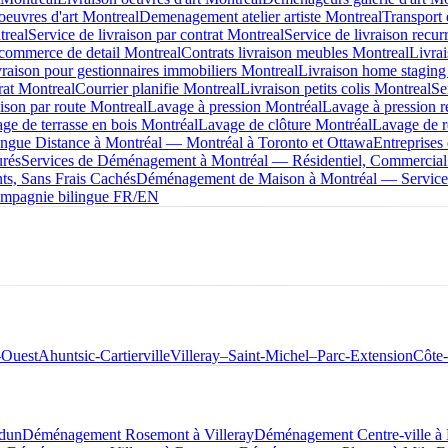
oeuvres d'art Montreal
Demenagement atelier artiste Montreal
Transport 
treal
Service de livraison par contrat Montreal
Service de livraison recur
 commerce de detail Montreal
Contrats livraison meubles Montreal
Livra
raison pour gestionnaires immobiliers Montreal
Livraison home staging
rat Montreal
Courrier planifie Montreal
Livraison petits colis Montreal
Se
aison par route Montreal
Lavage à pression Montréal
Lavage à pression r
ge de terrasse en bois Montréal
Lavage de clôture Montréal
Lavage de r
ue Distance à Montréal — Montréal à Toronto et Ottawa
Entreprise
urés
Services de Déménagement à Montréal — Résidentiel, Commercial
s, Sans Frais Cachés
Déménagement de Maison à Montréal — Service 
mpagnie bilingue FR/EN
-Ouest
Ahuntsic-Cartierville
Villeray–Saint-Michel–Parc-Extension
Côte
dun
Déménagement Rosemont à Villeray
Déménagement Centre-ville 