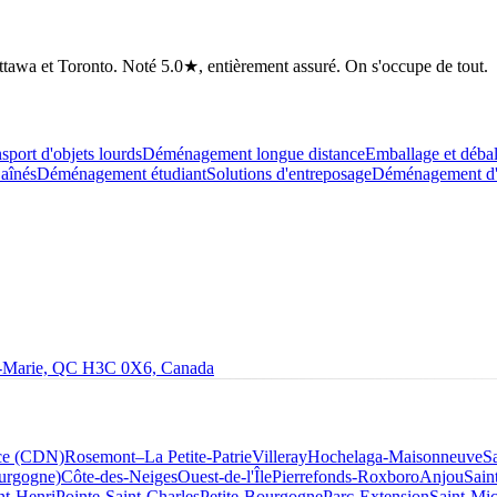
tawa et Toronto. Noté 5.0★, entièrement assuré. On s'occupe de tout.
sport d'objets lourds
Déménagement longue distance
Emballage et déba
aînés
Déménagement étudiant
Solutions d'entreposage
Déménagement d'a
le-Marie, QC H3C 0X6, Canada
ce (CDN)
Rosemont–La Petite-Patrie
Villeray
Hochelaga-Maisonneuve
S
ourgogne)
Côte-des-Neiges
Ouest-de-l'Île
Pierrefonds-Roxboro
Anjou
Sain
nt-Henri
Pointe-Saint-Charles
Petite-Bourgogne
Parc-Extension
Saint-Mic