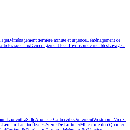
llage
Déménagement dernière minute et urgence
Déménagement de
rticles spéciaux
Déménagement local
Livraison de meubles
Lavage à
aint-Laurent
LaSalle
Ahuntsic-Cartierville
Outremont
Westmount
Vieux-
t-Léonard
Lachine
Île-des-Sœurs
De Lorimier
Mille carré doré
Quartier
hel
Cartierville
Bordeaux-Cartierville
Mercier-Est
Mercier-