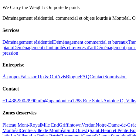
We Carry the Weight / On porte le poids
Déménagement résidentiel, commercial et objets lourds à Montréal, Ot
Services
Déménagement résidentiel
Déménagement commercial et bureaux
Tran
piano
Déménagement d'antiquités et œuvres d'art
Déménagement pour 
pression
Entreprise
À propos
Faits sur Up & Out
Avis
Blogue
FAQ
Contact
Soumission
Contact
+1-438-900-9990
info@upandout.ca
1288 Rue Saint-Antoine O, Vil
Zones desservies
Plateau Mont-Royal
Mile End
Griffintown
Verdun
Notre-Dame-de-Grâ
Montréal
Centre-ville de Montréal
Sud-Ouest (Saint-Henri et Petite-B
latin
Le Village
La Petite-Patrie
Rosemont (Central)
Angus
Snowdon
Sai