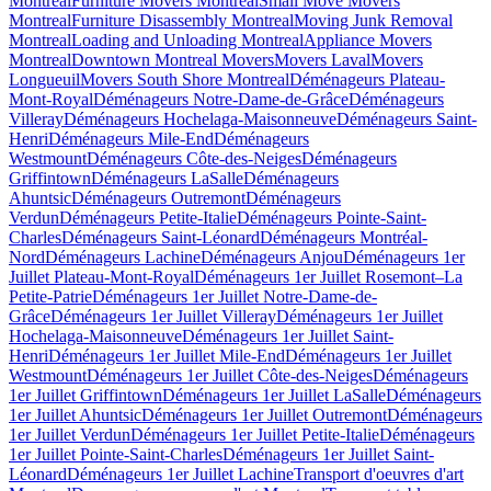
Montreal
Furniture Movers Montreal
Small Move Movers
Montreal
Furniture Disassembly Montreal
Moving Junk Removal
Montreal
Loading and Unloading Montreal
Appliance Movers
Montreal
Downtown Montreal Movers
Movers Laval
Movers
Longueuil
Movers South Shore Montreal
Déménageurs Plateau-
Mont-Royal
Déménageurs Notre-Dame-de-Grâce
Déménageurs
Villeray
Déménageurs Hochelaga-Maisonneuve
Déménageurs Saint-
Henri
Déménageurs Mile-End
Déménageurs
Westmount
Déménageurs Côte-des-Neiges
Déménageurs
Griffintown
Déménageurs LaSalle
Déménageurs
Ahuntsic
Déménageurs Outremont
Déménageurs
Verdun
Déménageurs Petite-Italie
Déménageurs Pointe-Saint-
Charles
Déménageurs Saint-Léonard
Déménageurs Montréal-
Nord
Déménageurs Lachine
Déménageurs Anjou
Déménageurs 1er
Juillet Plateau-Mont-Royal
Déménageurs 1er Juillet Rosemont–La
Petite-Patrie
Déménageurs 1er Juillet Notre-Dame-de-
Grâce
Déménageurs 1er Juillet Villeray
Déménageurs 1er Juillet
Hochelaga-Maisonneuve
Déménageurs 1er Juillet Saint-
Henri
Déménageurs 1er Juillet Mile-End
Déménageurs 1er Juillet
Westmount
Déménageurs 1er Juillet Côte-des-Neiges
Déménageurs
1er Juillet Griffintown
Déménageurs 1er Juillet LaSalle
Déménageurs
1er Juillet Ahuntsic
Déménageurs 1er Juillet Outremont
Déménageurs
1er Juillet Verdun
Déménageurs 1er Juillet Petite-Italie
Déménageurs
1er Juillet Pointe-Saint-Charles
Déménageurs 1er Juillet Saint-
Léonard
Déménageurs 1er Juillet Lachine
Transport d'oeuvres d'art