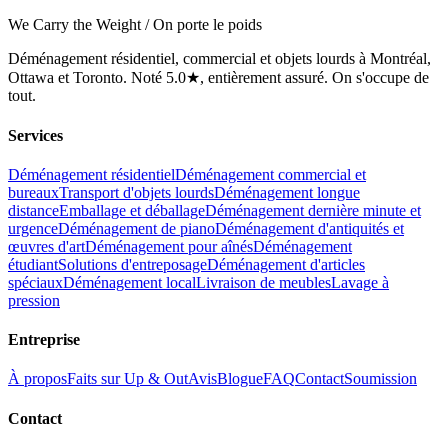
We Carry the Weight / On porte le poids
Déménagement résidentiel, commercial et objets lourds à Montréal,
Ottawa et Toronto. Noté 5.0★, entièrement assuré. On s'occupe de
tout.
Services
Déménagement résidentiel
Déménagement commercial et
bureaux
Transport d'objets lourds
Déménagement longue
distance
Emballage et déballage
Déménagement dernière minute et
urgence
Déménagement de piano
Déménagement d'antiquités et
œuvres d'art
Déménagement pour aînés
Déménagement
étudiant
Solutions d'entreposage
Déménagement d'articles
spéciaux
Déménagement local
Livraison de meubles
Lavage à
pression
Entreprise
À propos
Faits sur Up & Out
Avis
Blogue
FAQ
Contact
Soumission
Contact