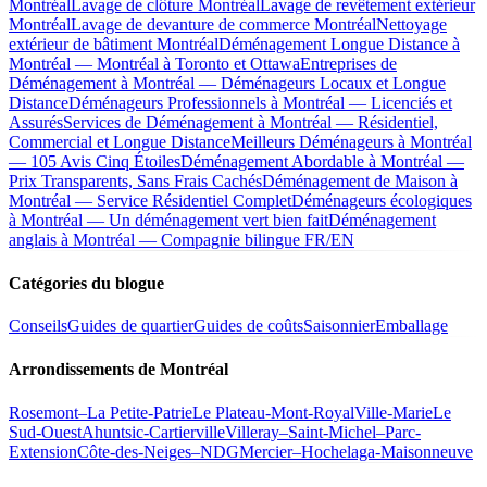
Montréal
Lavage de clôture Montréal
Lavage de revêtement extérieur
Montréal
Lavage de devanture de commerce Montréal
Nettoyage
extérieur de bâtiment Montréal
Déménagement Longue Distance à
Montréal — Montréal à Toronto et Ottawa
Entreprises de
Déménagement à Montréal — Déménageurs Locaux et Longue
Distance
Déménageurs Professionnels à Montréal — Licenciés et
Assurés
Services de Déménagement à Montréal — Résidentiel,
Commercial et Longue Distance
Meilleurs Déménageurs à Montréal
— 105 Avis Cinq Étoiles
Déménagement Abordable à Montréal —
Prix Transparents, Sans Frais Cachés
Déménagement de Maison à
Montréal — Service Résidentiel Complet
Déménageurs écologiques
à Montréal — Un déménagement vert bien fait
Déménagement
anglais à Montréal — Compagnie bilingue FR/EN
Catégories du blogue
Conseils
Guides de quartier
Guides de coûts
Saisonnier
Emballage
Arrondissements de Montréal
Rosemont–La Petite-Patrie
Le Plateau-Mont-Royal
Ville-Marie
Le
Sud-Ouest
Ahuntsic-Cartierville
Villeray–Saint-Michel–Parc-
Extension
Côte-des-Neiges–NDG
Mercier–Hochelaga-Maisonneuve