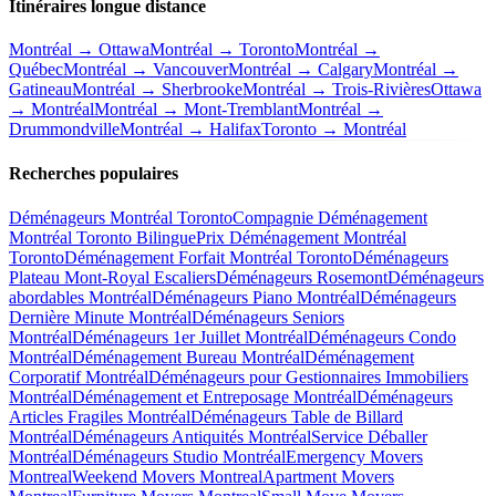
Itinéraires longue distance
Montréal → Ottawa
Montréal → Toronto
Montréal →
Québec
Montréal → Vancouver
Montréal → Calgary
Montréal →
Gatineau
Montréal → Sherbrooke
Montréal → Trois-Rivières
Ottawa
→ Montréal
Montréal → Mont-Tremblant
Montréal →
Drummondville
Montréal → Halifax
Toronto → Montréal
Recherches populaires
Déménageurs Montréal Toronto
Compagnie Déménagement
Montréal Toronto Bilingue
Prix Déménagement Montréal
Toronto
Déménagement Forfait Montréal Toronto
Déménageurs
Plateau Mont-Royal Escaliers
Déménageurs Rosemont
Déménageurs
abordables Montréal
Déménageurs Piano Montréal
Déménageurs
Dernière Minute Montréal
Déménageurs Seniors
Montréal
Déménageurs 1er Juillet Montréal
Déménageurs Condo
Montréal
Déménagement Bureau Montréal
Déménagement
Corporatif Montréal
Déménageurs pour Gestionnaires Immobiliers
Montréal
Déménagement et Entreposage Montréal
Déménageurs
Articles Fragiles Montréal
Déménageurs Table de Billard
Montréal
Déménageurs Antiquités Montréal
Service Déballer
Montréal
Déménageurs Studio Montréal
Emergency Movers
Montreal
Weekend Movers Montreal
Apartment Movers