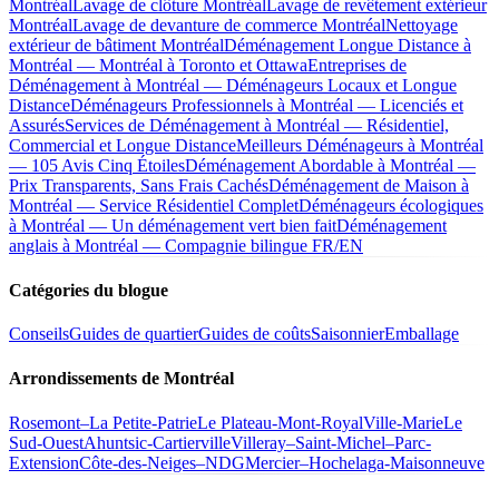
Montréal
Lavage de clôture Montréal
Lavage de revêtement extérieur
Montréal
Lavage de devanture de commerce Montréal
Nettoyage
extérieur de bâtiment Montréal
Déménagement Longue Distance à
Montréal — Montréal à Toronto et Ottawa
Entreprises de
Déménagement à Montréal — Déménageurs Locaux et Longue
Distance
Déménageurs Professionnels à Montréal — Licenciés et
Assurés
Services de Déménagement à Montréal — Résidentiel,
Commercial et Longue Distance
Meilleurs Déménageurs à Montréal
— 105 Avis Cinq Étoiles
Déménagement Abordable à Montréal —
Prix Transparents, Sans Frais Cachés
Déménagement de Maison à
Montréal — Service Résidentiel Complet
Déménageurs écologiques
à Montréal — Un déménagement vert bien fait
Déménagement
anglais à Montréal — Compagnie bilingue FR/EN
Catégories du blogue
Conseils
Guides de quartier
Guides de coûts
Saisonnier
Emballage
Arrondissements de Montréal
Rosemont–La Petite-Patrie
Le Plateau-Mont-Royal
Ville-Marie
Le
Sud-Ouest
Ahuntsic-Cartierville
Villeray–Saint-Michel–Parc-
Extension
Côte-des-Neiges–NDG
Mercier–Hochelaga-Maisonneuve