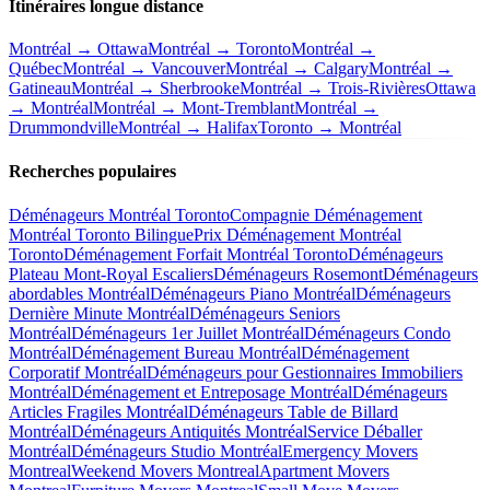
Itinéraires longue distance
Montréal → Ottawa
Montréal → Toronto
Montréal →
Québec
Montréal → Vancouver
Montréal → Calgary
Montréal →
Gatineau
Montréal → Sherbrooke
Montréal → Trois-Rivières
Ottawa
→ Montréal
Montréal → Mont-Tremblant
Montréal →
Drummondville
Montréal → Halifax
Toronto → Montréal
Recherches populaires
Déménageurs Montréal Toronto
Compagnie Déménagement
Montréal Toronto Bilingue
Prix Déménagement Montréal
Toronto
Déménagement Forfait Montréal Toronto
Déménageurs
Plateau Mont-Royal Escaliers
Déménageurs Rosemont
Déménageurs
abordables Montréal
Déménageurs Piano Montréal
Déménageurs
Dernière Minute Montréal
Déménageurs Seniors
Montréal
Déménageurs 1er Juillet Montréal
Déménageurs Condo
Montréal
Déménagement Bureau Montréal
Déménagement
Corporatif Montréal
Déménageurs pour Gestionnaires Immobiliers
Montréal
Déménagement et Entreposage Montréal
Déménageurs
Articles Fragiles Montréal
Déménageurs Table de Billard
Montréal
Déménageurs Antiquités Montréal
Service Déballer
Montréal
Déménageurs Studio Montréal
Emergency Movers
Montreal
Weekend Movers Montreal
Apartment Movers