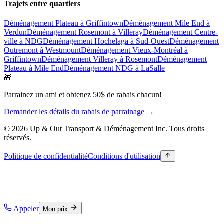
Trajets entre quartiers
Déménagement Plateau à Griffintown
Déménagement Mile End à
Verdun
Déménagement Rosemont à Villeray
Déménagement Centre-
ville à NDG
Déménagement Hochelaga à Sud-Ouest
Déménagement
Outremont à Westmount
Déménagement Vieux-Montréal à
Griffintown
Déménagement Villeray à Rosemont
Déménagement
Plateau à Mile End
Déménagement NDG à LaSalle
🎁
Parrainez un ami et obtenez 50$ de rabais chacun!
Demander les détails du rabais de parrainage →
© 2026 Up & Out Transport & Déménagement Inc.
Tous droits
réservés.
Politique de confidentialité
Conditions d'utilisation
Appeler
Mon prix