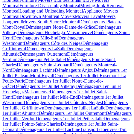
Montreal
Furniture Movers Montreal
Small Move Movers
Montreal
Furniture Disassembly Montreal
Moving Junk Removal
Montreal
Loading and Unloading Montreal
Appliance Movers
Montreal
Downtown Montreal Movers
Movers Laval
Movers
Longueuil
Movers South Shore Montreal
Déménageurs Plateau-
Mont-Royal
Déménageurs Notre-Dame-de-Grâce
Déménageurs
Villeray
Déménageurs Hochelaga-Maisonneuve
Déménageurs Saint-
Henri
Déménageurs Mile-End
Déménageurs
Westmount
Déménageurs Côte-des-Neiges
Déménageurs
Griffintown
Déménageurs LaSalle
Déménageurs
Ahuntsic
Déménageurs Outremont
Déménageurs
Verdun
Déménageurs Petite-Italie
Déménageurs Pointe-Saint-
Charles
Déménageurs Saint-Léonard
Déménageurs Montréal-
Nord
Déménageurs Lachine
Déménageurs Anjou
Déménageurs 1er
Juillet Plateau-Mont-Royal
Déménageurs 1er Juillet Rosemont–La
Petite-Patrie
Déménageurs 1er Juillet Notre-Dame-de-
Grâce
Déménageurs 1er Juillet Villeray
Déménageurs 1er Juillet
Hochelaga-Maisonneuve
Déménageurs 1er Juillet Saint-
Henri
Déménageurs 1er Juillet Mile-End
Déménageurs 1er Juillet
Westmount
Déménageurs 1er Juillet Côte-des-Neiges
Déménageurs
1er Juillet Griffintown
Déménageurs 1er Juillet LaSalle
Déménageurs
1er Juillet Ahuntsic
Déménageurs 1er Juillet Outremont
Déménageurs
1er Juillet Verdun
Déménageurs 1er Juillet Petite-Italie
Déménageurs
1er Juillet Pointe-Saint-Charles
Déménageurs 1er Juillet Saint-
Léonard
Déménageurs 1er Juillet Lachine
Transport d'oeuvres d'art