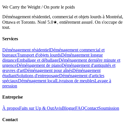
We Carry the Weight / On porte le poids
Déménagement résidentiel, commercial et objets lourds à Montréal,
Ottawa et Toronto. Noté 5.0★, entièrement assuré. On s'occupe de
tout.
Services
Déménagement résidentiel
Déménagement commercial et
bureaux
Transport d'objets lourds
Déménagement longue
distance
Emballage et déballage
Déménagement dernière minute et
urgence
Déménagement de piano
Déménagement d'antiquités et
œuvres d'art
Déménagement pour aînés
Déménagement
étudiant
Solutions d'entreposage
Déménagement d'articles
spéciaux
Déménagement local
Livraison de meubles
Lavage à
pression
Entreprise
À propos
Faits sur Up & Out
Avis
Blogue
FAQ
Contact
Soumission
Contact