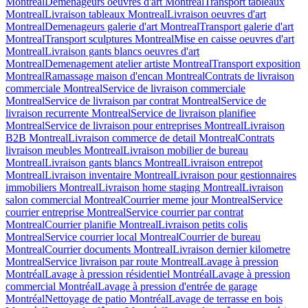
Montreal
Demenageurs oeuvres d'art Montreal
Transport tableaux
Montreal
Livraison tableaux Montreal
Livraison oeuvres d'art
Montreal
Demenageurs galerie d'art Montreal
Transport galerie d'art
Montreal
Transport sculptures Montreal
Mise en caisse oeuvres d'art
Montreal
Livraison gants blancs oeuvres d'art
Montreal
Demenagement atelier artiste Montreal
Transport exposition
Montreal
Ramassage maison d'encan Montreal
Contrats de livraison
commerciale Montreal
Service de livraison commerciale
Montreal
Service de livraison par contrat Montreal
Service de
livraison recurrente Montreal
Service de livraison planifiee
Montreal
Service de livraison pour entreprises Montreal
Livraison
B2B Montreal
Livraison commerce de detail Montreal
Contrats
livraison meubles Montreal
Livraison mobilier de bureau
Montreal
Livraison gants blancs Montreal
Livraison entrepot
Montreal
Livraison inventaire Montreal
Livraison pour gestionnaires
immobiliers Montreal
Livraison home staging Montreal
Livraison
salon commercial Montreal
Courrier meme jour Montreal
Service
courrier entreprise Montreal
Service courrier par contrat
Montreal
Courrier planifie Montreal
Livraison petits colis
Montreal
Service courrier local Montreal
Courrier de bureau
Montreal
Courrier documents Montreal
Livraison dernier kilometre
Montreal
Service livraison par route Montreal
Lavage à pression
Montréal
Lavage à pression résidentiel Montréal
Lavage à pression
commercial Montréal
Lavage à pression d'entrée de garage
Montréal
Nettoyage de patio Montréal
Lavage de terrasse en bois