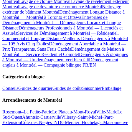
Montréal
Lavage de clôture Montréal
Lavage de revêtement extérieur
Montréal
Lavage de devanture de commerce Montréal
Nettoyage
extérieur de bâtiment Montréal
Déménagement Longue Distance à
Montréal — Montréal à Toronto et Ottawa
Entreprises de
Déménagement à Montréal — Déménageurs Locaux et Longue
Distance
Déménageurs Professionnels à Montréal — Licenciés et
Assurés
Services de Déménagement à Montréal — Résidentiel,
Commercial et Longue Distance
Meilleurs Déménageurs à Montréal
— 105 Avis Cinq Étoiles
Déménagement Abordable à Montréal —
Prix Transparents, Sans Frais Cachés
Déménagement de Maison à
Montréal — Service Résidentiel Complet
Déménageurs écologiques
à Montréal — Un déménagement vert bien fait
Déménagement
anglais à Montréal — Compagnie bilingue FR/EN
Catégories du blogue
Conseils
Guides de quartier
Guides de coûts
Saisonnier
Emballage
Arrondissements de Montréal
Rosemont–La Petite-Patrie
Le Plateau-Mont-Royal
Ville-Marie
Le
Sud-Ouest
Ahuntsic-Cartierville
Villeray–Saint-Michel–Parc-
Extension
Côte-des-Neiges–NDG
Mercier–Hochelaga-Maisonneuve