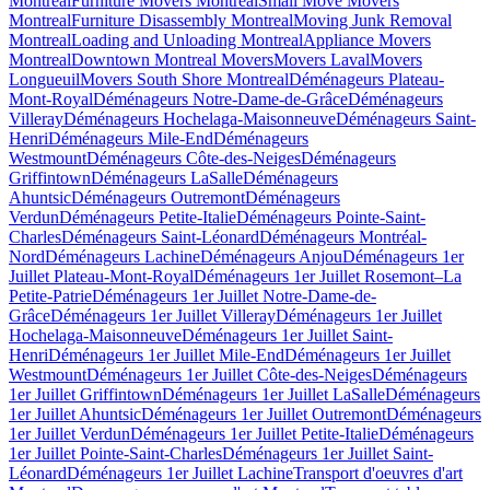
Montreal
Furniture Movers Montreal
Small Move Movers
Montreal
Furniture Disassembly Montreal
Moving Junk Removal
Montreal
Loading and Unloading Montreal
Appliance Movers
Montreal
Downtown Montreal Movers
Movers Laval
Movers
Longueuil
Movers South Shore Montreal
Déménageurs Plateau-
Mont-Royal
Déménageurs Notre-Dame-de-Grâce
Déménageurs
Villeray
Déménageurs Hochelaga-Maisonneuve
Déménageurs Saint-
Henri
Déménageurs Mile-End
Déménageurs
Westmount
Déménageurs Côte-des-Neiges
Déménageurs
Griffintown
Déménageurs LaSalle
Déménageurs
Ahuntsic
Déménageurs Outremont
Déménageurs
Verdun
Déménageurs Petite-Italie
Déménageurs Pointe-Saint-
Charles
Déménageurs Saint-Léonard
Déménageurs Montréal-
Nord
Déménageurs Lachine
Déménageurs Anjou
Déménageurs 1er
Juillet Plateau-Mont-Royal
Déménageurs 1er Juillet Rosemont–La
Petite-Patrie
Déménageurs 1er Juillet Notre-Dame-de-
Grâce
Déménageurs 1er Juillet Villeray
Déménageurs 1er Juillet
Hochelaga-Maisonneuve
Déménageurs 1er Juillet Saint-
Henri
Déménageurs 1er Juillet Mile-End
Déménageurs 1er Juillet
Westmount
Déménageurs 1er Juillet Côte-des-Neiges
Déménageurs
1er Juillet Griffintown
Déménageurs 1er Juillet LaSalle
Déménageurs
1er Juillet Ahuntsic
Déménageurs 1er Juillet Outremont
Déménageurs
1er Juillet Verdun
Déménageurs 1er Juillet Petite-Italie
Déménageurs
1er Juillet Pointe-Saint-Charles
Déménageurs 1er Juillet Saint-
Léonard
Déménageurs 1er Juillet Lachine
Transport d'oeuvres d'art