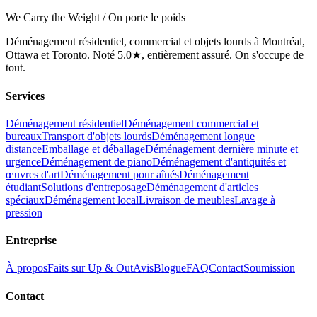
We Carry the Weight / On porte le poids
Déménagement résidentiel, commercial et objets lourds à Montréal,
Ottawa et Toronto. Noté 5.0★, entièrement assuré. On s'occupe de
tout.
Services
Déménagement résidentiel
Déménagement commercial et
bureaux
Transport d'objets lourds
Déménagement longue
distance
Emballage et déballage
Déménagement dernière minute et
urgence
Déménagement de piano
Déménagement d'antiquités et
œuvres d'art
Déménagement pour aînés
Déménagement
étudiant
Solutions d'entreposage
Déménagement d'articles
spéciaux
Déménagement local
Livraison de meubles
Lavage à
pression
Entreprise
À propos
Faits sur Up & Out
Avis
Blogue
FAQ
Contact
Soumission
Contact