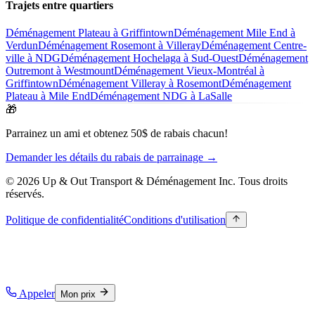
Trajets entre quartiers
Déménagement Plateau à Griffintown
Déménagement Mile End à
Verdun
Déménagement Rosemont à Villeray
Déménagement Centre-
ville à NDG
Déménagement Hochelaga à Sud-Ouest
Déménagement
Outremont à Westmount
Déménagement Vieux-Montréal à
Griffintown
Déménagement Villeray à Rosemont
Déménagement
Plateau à Mile End
Déménagement NDG à LaSalle
🎁
Parrainez un ami et obtenez 50$ de rabais chacun!
Demander les détails du rabais de parrainage →
© 2026 Up & Out Transport & Déménagement Inc.
Tous droits
réservés.
Politique de confidentialité
Conditions d'utilisation
Appeler
Mon prix