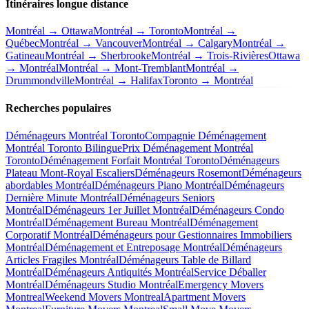
Itinéraires longue distance
Montréal → Ottawa
Montréal → Toronto
Montréal →
Québec
Montréal → Vancouver
Montréal → Calgary
Montréal →
Gatineau
Montréal → Sherbrooke
Montréal → Trois-Rivières
Ottawa
→ Montréal
Montréal → Mont-Tremblant
Montréal →
Drummondville
Montréal → Halifax
Toronto → Montréal
Recherches populaires
Déménageurs Montréal Toronto
Compagnie Déménagement
Montréal Toronto Bilingue
Prix Déménagement Montréal
Toronto
Déménagement Forfait Montréal Toronto
Déménageurs
Plateau Mont-Royal Escaliers
Déménageurs Rosemont
Déménageurs
abordables Montréal
Déménageurs Piano Montréal
Déménageurs
Dernière Minute Montréal
Déménageurs Seniors
Montréal
Déménageurs 1er Juillet Montréal
Déménageurs Condo
Montréal
Déménagement Bureau Montréal
Déménagement
Corporatif Montréal
Déménageurs pour Gestionnaires Immobiliers
Montréal
Déménagement et Entreposage Montréal
Déménageurs
Articles Fragiles Montréal
Déménageurs Table de Billard
Montréal
Déménageurs Antiquités Montréal
Service Déballer
Montréal
Déménageurs Studio Montréal
Emergency Movers
Montreal
Weekend Movers Montreal
Apartment Movers