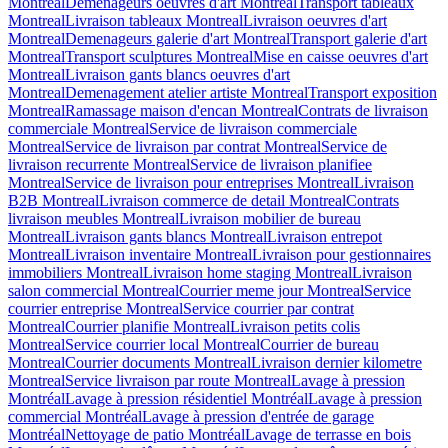
Montreal
Demenageurs oeuvres d'art Montreal
Transport tableaux
Montreal
Livraison tableaux Montreal
Livraison oeuvres d'art
Montreal
Demenageurs galerie d'art Montreal
Transport galerie d'art
Montreal
Transport sculptures Montreal
Mise en caisse oeuvres d'art
Montreal
Livraison gants blancs oeuvres d'art
Montreal
Demenagement atelier artiste Montreal
Transport exposition
Montreal
Ramassage maison d'encan Montreal
Contrats de livraison
commerciale Montreal
Service de livraison commerciale
Montreal
Service de livraison par contrat Montreal
Service de
livraison recurrente Montreal
Service de livraison planifiee
Montreal
Service de livraison pour entreprises Montreal
Livraison
B2B Montreal
Livraison commerce de detail Montreal
Contrats
livraison meubles Montreal
Livraison mobilier de bureau
Montreal
Livraison gants blancs Montreal
Livraison entrepot
Montreal
Livraison inventaire Montreal
Livraison pour gestionnaires
immobiliers Montreal
Livraison home staging Montreal
Livraison
salon commercial Montreal
Courrier meme jour Montreal
Service
courrier entreprise Montreal
Service courrier par contrat
Montreal
Courrier planifie Montreal
Livraison petits colis
Montreal
Service courrier local Montreal
Courrier de bureau
Montreal
Courrier documents Montreal
Livraison dernier kilometre
Montreal
Service livraison par route Montreal
Lavage à pression
Montréal
Lavage à pression résidentiel Montréal
Lavage à pression
commercial Montréal
Lavage à pression d'entrée de garage
Montréal
Nettoyage de patio Montréal
Lavage de terrasse en bois