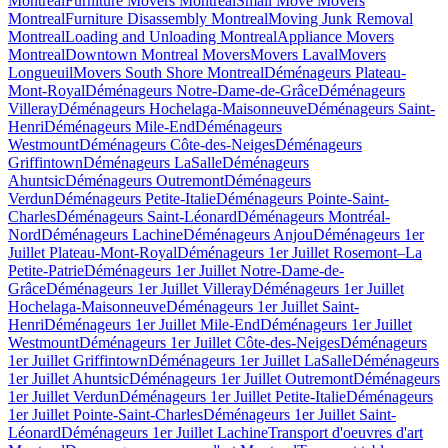
Montreal
Furniture Movers Montreal
Small Move Movers
Montreal
Furniture Disassembly Montreal
Moving Junk Removal
Montreal
Loading and Unloading Montreal
Appliance Movers
Montreal
Downtown Montreal Movers
Movers Laval
Movers
Longueuil
Movers South Shore Montreal
Déménageurs Plateau-
Mont-Royal
Déménageurs Notre-Dame-de-Grâce
Déménageurs
Villeray
Déménageurs Hochelaga-Maisonneuve
Déménageurs Saint-
Henri
Déménageurs Mile-End
Déménageurs
Westmount
Déménageurs Côte-des-Neiges
Déménageurs
Griffintown
Déménageurs LaSalle
Déménageurs
Ahuntsic
Déménageurs Outremont
Déménageurs
Verdun
Déménageurs Petite-Italie
Déménageurs Pointe-Saint-
Charles
Déménageurs Saint-Léonard
Déménageurs Montréal-
Nord
Déménageurs Lachine
Déménageurs Anjou
Déménageurs 1er
Juillet Plateau-Mont-Royal
Déménageurs 1er Juillet Rosemont–La
Petite-Patrie
Déménageurs 1er Juillet Notre-Dame-de-
Grâce
Déménageurs 1er Juillet Villeray
Déménageurs 1er Juillet
Hochelaga-Maisonneuve
Déménageurs 1er Juillet Saint-
Henri
Déménageurs 1er Juillet Mile-End
Déménageurs 1er Juillet
Westmount
Déménageurs 1er Juillet Côte-des-Neiges
Déménageurs
1er Juillet Griffintown
Déménageurs 1er Juillet LaSalle
Déménageurs
1er Juillet Ahuntsic
Déménageurs 1er Juillet Outremont
Déménageurs
1er Juillet Verdun
Déménageurs 1er Juillet Petite-Italie
Déménageurs
1er Juillet Pointe-Saint-Charles
Déménageurs 1er Juillet Saint-
Léonard
Déménageurs 1er Juillet Lachine
Transport d'oeuvres d'art