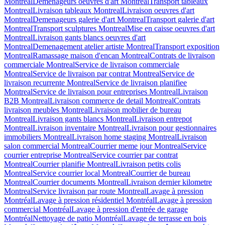
Montreal
Demenageurs oeuvres d'art Montreal
Transport tableaux
Montreal
Livraison tableaux Montreal
Livraison oeuvres d'art
Montreal
Demenageurs galerie d'art Montreal
Transport galerie d'art
Montreal
Transport sculptures Montreal
Mise en caisse oeuvres d'art
Montreal
Livraison gants blancs oeuvres d'art
Montreal
Demenagement atelier artiste Montreal
Transport exposition
Montreal
Ramassage maison d'encan Montreal
Contrats de livraison
commerciale Montreal
Service de livraison commerciale
Montreal
Service de livraison par contrat Montreal
Service de
livraison recurrente Montreal
Service de livraison planifiee
Montreal
Service de livraison pour entreprises Montreal
Livraison
B2B Montreal
Livraison commerce de detail Montreal
Contrats
livraison meubles Montreal
Livraison mobilier de bureau
Montreal
Livraison gants blancs Montreal
Livraison entrepot
Montreal
Livraison inventaire Montreal
Livraison pour gestionnaires
immobiliers Montreal
Livraison home staging Montreal
Livraison
salon commercial Montreal
Courrier meme jour Montreal
Service
courrier entreprise Montreal
Service courrier par contrat
Montreal
Courrier planifie Montreal
Livraison petits colis
Montreal
Service courrier local Montreal
Courrier de bureau
Montreal
Courrier documents Montreal
Livraison dernier kilometre
Montreal
Service livraison par route Montreal
Lavage à pression
Montréal
Lavage à pression résidentiel Montréal
Lavage à pression
commercial Montréal
Lavage à pression d'entrée de garage
Montréal
Nettoyage de patio Montréal
Lavage de terrasse en bois