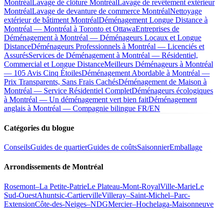
Montréal
Lavage de clôture Montréal
Lavage de revêtement extérieur
Montréal
Lavage de devanture de commerce Montréal
Nettoyage
extérieur de bâtiment Montréal
Déménagement Longue Distance à
Montréal — Montréal à Toronto et Ottawa
Entreprises de
Déménagement à Montréal — Déménageurs Locaux et Longue
Distance
Déménageurs Professionnels à Montréal — Licenciés et
Assurés
Services de Déménagement à Montréal — Résidentiel,
Commercial et Longue Distance
Meilleurs Déménageurs à Montréal
— 105 Avis Cinq Étoiles
Déménagement Abordable à Montréal —
Prix Transparents, Sans Frais Cachés
Déménagement de Maison à
Montréal — Service Résidentiel Complet
Déménageurs écologiques
à Montréal — Un déménagement vert bien fait
Déménagement
anglais à Montréal — Compagnie bilingue FR/EN
Catégories du blogue
Conseils
Guides de quartier
Guides de coûts
Saisonnier
Emballage
Arrondissements de Montréal
Rosemont–La Petite-Patrie
Le Plateau-Mont-Royal
Ville-Marie
Le
Sud-Ouest
Ahuntsic-Cartierville
Villeray–Saint-Michel–Parc-
Extension
Côte-des-Neiges–NDG
Mercier–Hochelaga-Maisonneuve