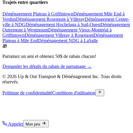
Trajets entre quartiers
Déménagement Plateau à Griffintown
Déménagement Mile End à
Verdun
Déménagement Rosemont à Villeray
Déménagement Centre-
ville à NDG
Déménagement Hochelaga à Sud-Ouest
Déménagement
Outremont à Westmount
Déménagement Vieux-Montréal à
Griffintown
Déménagement Villeray à Rosemont
Déménagement
Plateau à Mile End
Déménagement NDG à LaSalle
🎁
Parrainez un ami et obtenez 50$ de rabais chacun!
Demander les détails du rabais de parrainage →
© 2026 Up & Out Transport & Déménagement Inc.
Tous droits
réservés.
Politique de confidentialité
Conditions d'utilisation
Appeler
Mon prix