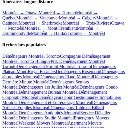
Itinéraires longue distance
Montréal → Ottawa
Montréal → Toronto
Montréal →
Québec
Montréal → Vancouver
Montréal → Calgary
Montréal →
Gatineau
Montréal → Sherbrooke
Montréal → Trois-Rivières
Ottawa
→ Montréal
Montréal → Mont-Tremblant
Montréal →
Drummondville
Montréal → Halifax
Toronto → Montréal
Recherches populaires
Déménageurs Montréal Toronto
Compagnie Déménagement
Montréal Toronto Bilingue
Prix Déménagement Montréal
Toronto
Déménagement Forfait Montréal Toronto
Déménageurs
Plateau Mont-Royal Escaliers
Déménageurs Rosemont
Déménageurs
abordables Montréal
Déménageurs Piano Montréal
Déménageurs
Dernière Minute Montréal
Déménageurs Seniors
Montréal
Déménageurs 1er Juillet Montréal
Déménageurs Condo
Montréal
Déménagement Bureau Montréal
Déménagement
Corporatif Montréal
Déménageurs pour Gestionnaires Immobiliers
Montréal
Déménagement et Entreposage Montréal
Déménageurs
Articles Fragiles Montréal
Déménageurs Table de Billard
Montréal
Déménageurs Antiquités Montréal
Service Déballer
Montréal
Déménageurs Studio Montréal
Emergency Movers
Montreal
Weekend Movers Montreal
Apartment Movers