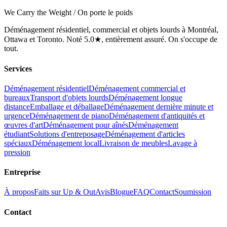
We Carry the Weight / On porte le poids
Déménagement résidentiel, commercial et objets lourds à Montréal,
Ottawa et Toronto. Noté 5.0★, entièrement assuré. On s'occupe de
tout.
Services
Déménagement résidentiel
Déménagement commercial et
bureaux
Transport d'objets lourds
Déménagement longue
distance
Emballage et déballage
Déménagement dernière minute et
urgence
Déménagement de piano
Déménagement d'antiquités et
œuvres d'art
Déménagement pour aînés
Déménagement
étudiant
Solutions d'entreposage
Déménagement d'articles
spéciaux
Déménagement local
Livraison de meubles
Lavage à
pression
Entreprise
À propos
Faits sur Up & Out
Avis
Blogue
FAQ
Contact
Soumission
Contact