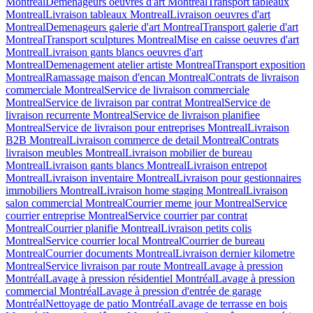
Montreal
Demenageurs oeuvres d'art Montreal
Transport tableaux
Montreal
Livraison tableaux Montreal
Livraison oeuvres d'art
Montreal
Demenageurs galerie d'art Montreal
Transport galerie d'art
Montreal
Transport sculptures Montreal
Mise en caisse oeuvres d'art
Montreal
Livraison gants blancs oeuvres d'art
Montreal
Demenagement atelier artiste Montreal
Transport exposition
Montreal
Ramassage maison d'encan Montreal
Contrats de livraison
commerciale Montreal
Service de livraison commerciale
Montreal
Service de livraison par contrat Montreal
Service de
livraison recurrente Montreal
Service de livraison planifiee
Montreal
Service de livraison pour entreprises Montreal
Livraison
B2B Montreal
Livraison commerce de detail Montreal
Contrats
livraison meubles Montreal
Livraison mobilier de bureau
Montreal
Livraison gants blancs Montreal
Livraison entrepot
Montreal
Livraison inventaire Montreal
Livraison pour gestionnaires
immobiliers Montreal
Livraison home staging Montreal
Livraison
salon commercial Montreal
Courrier meme jour Montreal
Service
courrier entreprise Montreal
Service courrier par contrat
Montreal
Courrier planifie Montreal
Livraison petits colis
Montreal
Service courrier local Montreal
Courrier de bureau
Montreal
Courrier documents Montreal
Livraison dernier kilometre
Montreal
Service livraison par route Montreal
Lavage à pression
Montréal
Lavage à pression résidentiel Montréal
Lavage à pression
commercial Montréal
Lavage à pression d'entrée de garage
Montréal
Nettoyage de patio Montréal
Lavage de terrasse en bois