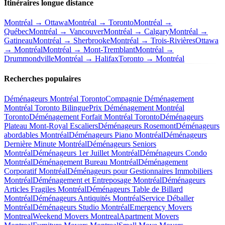
Itinéraires longue distance
Montréal → Ottawa
Montréal → Toronto
Montréal →
Québec
Montréal → Vancouver
Montréal → Calgary
Montréal →
Gatineau
Montréal → Sherbrooke
Montréal → Trois-Rivières
Ottawa
→ Montréal
Montréal → Mont-Tremblant
Montréal →
Drummondville
Montréal → Halifax
Toronto → Montréal
Recherches populaires
Déménageurs Montréal Toronto
Compagnie Déménagement
Montréal Toronto Bilingue
Prix Déménagement Montréal
Toronto
Déménagement Forfait Montréal Toronto
Déménageurs
Plateau Mont-Royal Escaliers
Déménageurs Rosemont
Déménageurs
abordables Montréal
Déménageurs Piano Montréal
Déménageurs
Dernière Minute Montréal
Déménageurs Seniors
Montréal
Déménageurs 1er Juillet Montréal
Déménageurs Condo
Montréal
Déménagement Bureau Montréal
Déménagement
Corporatif Montréal
Déménageurs pour Gestionnaires Immobiliers
Montréal
Déménagement et Entreposage Montréal
Déménageurs
Articles Fragiles Montréal
Déménageurs Table de Billard
Montréal
Déménageurs Antiquités Montréal
Service Déballer
Montréal
Déménageurs Studio Montréal
Emergency Movers
Montreal
Weekend Movers Montreal
Apartment Movers