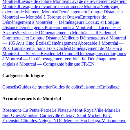
Montréal
Lavage de clôture Montréal
Lavage de revêtement extérieur
Montréal
Lavage de devanture de commerce Montréal
Nettoyage
extérieur de bâtiment Montréal
Déménagement Longue Distance à
Montréal — Montréal à Toronto et Ottawa
Entreprises de
Déménagement à Montréal — Déménageurs Locaux et Longue
Distance
Déménageurs Professionnels à Montréal — Licenciés et
Assurés
Services de Déménagement à Montréal — Résidentiel,
Commercial et Longue Distance
Meilleurs Déménageurs à Montréal
— 105 Avis Cinq Étoiles
Déménagement Abordable à Montréal —
Prix Transparents, Sans Frais Cachés
Déménagement de Maison à
Montréal — Service Résidentiel Complet
Déménageurs écologiques
à Montréal — Un déménagement vert bien fait
Déménagement
anglais à Montréal — Compagnie bilingue FR/EN
Catégories du blogue
Conseils
Guides de quartier
Guides de coûts
Saisonnier
Emballage
Arrondissements de Montréal
Rosemont–La Petite-Patrie
Le Plateau-Mont-Royal
Ville-Marie
Le
Sud-Ouest
Ahuntsic-Cartierville
Villeray–Saint-Michel–Parc-
Extension
Côte-des-Neiges–NDG
Mercier–Hochelaga-Maisonneuve