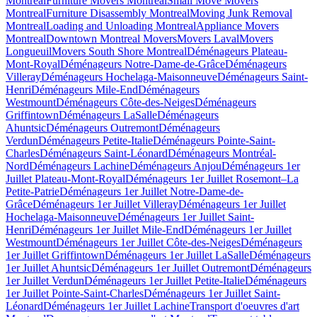
Montreal
Furniture Movers Montreal
Small Move Movers
Montreal
Furniture Disassembly Montreal
Moving Junk Removal
Montreal
Loading and Unloading Montreal
Appliance Movers
Montreal
Downtown Montreal Movers
Movers Laval
Movers
Longueuil
Movers South Shore Montreal
Déménageurs Plateau-
Mont-Royal
Déménageurs Notre-Dame-de-Grâce
Déménageurs
Villeray
Déménageurs Hochelaga-Maisonneuve
Déménageurs Saint-
Henri
Déménageurs Mile-End
Déménageurs
Westmount
Déménageurs Côte-des-Neiges
Déménageurs
Griffintown
Déménageurs LaSalle
Déménageurs
Ahuntsic
Déménageurs Outremont
Déménageurs
Verdun
Déménageurs Petite-Italie
Déménageurs Pointe-Saint-
Charles
Déménageurs Saint-Léonard
Déménageurs Montréal-
Nord
Déménageurs Lachine
Déménageurs Anjou
Déménageurs 1er
Juillet Plateau-Mont-Royal
Déménageurs 1er Juillet Rosemont–La
Petite-Patrie
Déménageurs 1er Juillet Notre-Dame-de-
Grâce
Déménageurs 1er Juillet Villeray
Déménageurs 1er Juillet
Hochelaga-Maisonneuve
Déménageurs 1er Juillet Saint-
Henri
Déménageurs 1er Juillet Mile-End
Déménageurs 1er Juillet
Westmount
Déménageurs 1er Juillet Côte-des-Neiges
Déménageurs
1er Juillet Griffintown
Déménageurs 1er Juillet LaSalle
Déménageurs
1er Juillet Ahuntsic
Déménageurs 1er Juillet Outremont
Déménageurs
1er Juillet Verdun
Déménageurs 1er Juillet Petite-Italie
Déménageurs
1er Juillet Pointe-Saint-Charles
Déménageurs 1er Juillet Saint-
Léonard
Déménageurs 1er Juillet Lachine
Transport d'oeuvres d'art