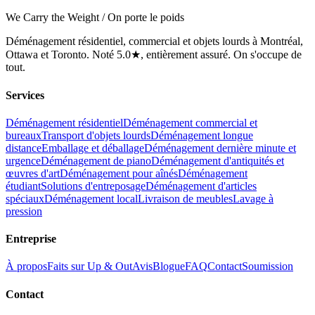
We Carry the Weight / On porte le poids
Déménagement résidentiel, commercial et objets lourds à Montréal,
Ottawa et Toronto. Noté 5.0★, entièrement assuré. On s'occupe de
tout.
Services
Déménagement résidentiel
Déménagement commercial et
bureaux
Transport d'objets lourds
Déménagement longue
distance
Emballage et déballage
Déménagement dernière minute et
urgence
Déménagement de piano
Déménagement d'antiquités et
œuvres d'art
Déménagement pour aînés
Déménagement
étudiant
Solutions d'entreposage
Déménagement d'articles
spéciaux
Déménagement local
Livraison de meubles
Lavage à
pression
Entreprise
À propos
Faits sur Up & Out
Avis
Blogue
FAQ
Contact
Soumission
Contact