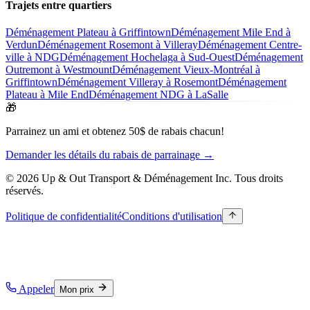
Trajets entre quartiers
Déménagement Plateau à Griffintown
Déménagement Mile End à
Verdun
Déménagement Rosemont à Villeray
Déménagement Centre-
ville à NDG
Déménagement Hochelaga à Sud-Ouest
Déménagement
Outremont à Westmount
Déménagement Vieux-Montréal à
Griffintown
Déménagement Villeray à Rosemont
Déménagement
Plateau à Mile End
Déménagement NDG à LaSalle
🎁
Parrainez un ami et obtenez 50$ de rabais chacun!
Demander les détails du rabais de parrainage →
© 2026 Up & Out Transport & Déménagement Inc.
Tous droits
réservés.
Politique de confidentialité
Conditions d'utilisation
Appeler
Mon prix