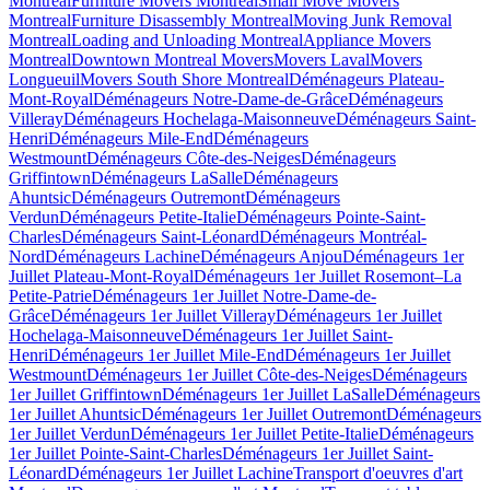
Montreal
Furniture Movers Montreal
Small Move Movers
Montreal
Furniture Disassembly Montreal
Moving Junk Removal
Montreal
Loading and Unloading Montreal
Appliance Movers
Montreal
Downtown Montreal Movers
Movers Laval
Movers
Longueuil
Movers South Shore Montreal
Déménageurs Plateau-
Mont-Royal
Déménageurs Notre-Dame-de-Grâce
Déménageurs
Villeray
Déménageurs Hochelaga-Maisonneuve
Déménageurs Saint-
Henri
Déménageurs Mile-End
Déménageurs
Westmount
Déménageurs Côte-des-Neiges
Déménageurs
Griffintown
Déménageurs LaSalle
Déménageurs
Ahuntsic
Déménageurs Outremont
Déménageurs
Verdun
Déménageurs Petite-Italie
Déménageurs Pointe-Saint-
Charles
Déménageurs Saint-Léonard
Déménageurs Montréal-
Nord
Déménageurs Lachine
Déménageurs Anjou
Déménageurs 1er
Juillet Plateau-Mont-Royal
Déménageurs 1er Juillet Rosemont–La
Petite-Patrie
Déménageurs 1er Juillet Notre-Dame-de-
Grâce
Déménageurs 1er Juillet Villeray
Déménageurs 1er Juillet
Hochelaga-Maisonneuve
Déménageurs 1er Juillet Saint-
Henri
Déménageurs 1er Juillet Mile-End
Déménageurs 1er Juillet
Westmount
Déménageurs 1er Juillet Côte-des-Neiges
Déménageurs
1er Juillet Griffintown
Déménageurs 1er Juillet LaSalle
Déménageurs
1er Juillet Ahuntsic
Déménageurs 1er Juillet Outremont
Déménageurs
1er Juillet Verdun
Déménageurs 1er Juillet Petite-Italie
Déménageurs
1er Juillet Pointe-Saint-Charles
Déménageurs 1er Juillet Saint-
Léonard
Déménageurs 1er Juillet Lachine
Transport d'oeuvres d'art