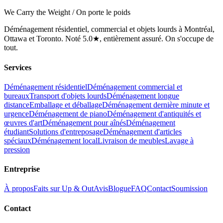
We Carry the Weight / On porte le poids
Déménagement résidentiel, commercial et objets lourds à Montréal,
Ottawa et Toronto. Noté 5.0★, entièrement assuré. On s'occupe de
tout.
Services
Déménagement résidentiel
Déménagement commercial et
bureaux
Transport d'objets lourds
Déménagement longue
distance
Emballage et déballage
Déménagement dernière minute et
urgence
Déménagement de piano
Déménagement d'antiquités et
œuvres d'art
Déménagement pour aînés
Déménagement
étudiant
Solutions d'entreposage
Déménagement d'articles
spéciaux
Déménagement local
Livraison de meubles
Lavage à
pression
Entreprise
À propos
Faits sur Up & Out
Avis
Blogue
FAQ
Contact
Soumission
Contact