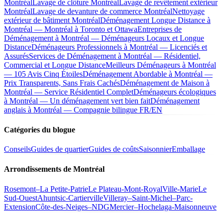
Montréal
Lavage de clôture Montréal
Lavage de revêtement extérieur
Montréal
Lavage de devanture de commerce Montréal
Nettoyage
extérieur de bâtiment Montréal
Déménagement Longue Distance à
Montréal — Montréal à Toronto et Ottawa
Entreprises de
Déménagement à Montréal — Déménageurs Locaux et Longue
Distance
Déménageurs Professionnels à Montréal — Licenciés et
Assurés
Services de Déménagement à Montréal — Résidentiel,
Commercial et Longue Distance
Meilleurs Déménageurs à Montréal
— 105 Avis Cinq Étoiles
Déménagement Abordable à Montréal —
Prix Transparents, Sans Frais Cachés
Déménagement de Maison à
Montréal — Service Résidentiel Complet
Déménageurs écologiques
à Montréal — Un déménagement vert bien fait
Déménagement
anglais à Montréal — Compagnie bilingue FR/EN
Catégories du blogue
Conseils
Guides de quartier
Guides de coûts
Saisonnier
Emballage
Arrondissements de Montréal
Rosemont–La Petite-Patrie
Le Plateau-Mont-Royal
Ville-Marie
Le
Sud-Ouest
Ahuntsic-Cartierville
Villeray–Saint-Michel–Parc-
Extension
Côte-des-Neiges–NDG
Mercier–Hochelaga-Maisonneuve