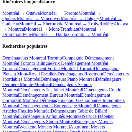
Itinéraires longue distance
Montréal → Ottawa
Montréal → Toronto
Montréal →
Québec
Montréal → Vancouver
Montréal → Calgary
Montréal →
Gatineau
Montréal → Sherbrooke
Montréal → Trois-Rivières
Ottawa
→ Montréal
Montréal → Mont-Tremblant
Montréal →
Drummondville
Montréal → Halifax
Toronto → Montréal
Recherches populaires
Déménageurs Montréal Toronto
Compagnie Déménagement
Montréal Toronto Bilingue
Prix Déménagement Montréal
Toronto
Déménagement Forfait Montréal Toronto
Déménageurs
Plateau Mont-Royal Escaliers
Déménageurs Rosemont
Déménageurs
abordables Montréal
Déménageurs Piano Montréal
Déménageurs
Dernière Minute Montréal
Déménageurs Seniors
Montréal
Déménageurs 1er Juillet Montréal
Déménageurs Condo
Montréal
Déménagement Bureau Montréal
Déménagement
Corporatif Montréal
Déménageurs pour Gestionnaires Immobiliers
Montréal
Déménagement et Entreposage Montréal
Déménageurs
Articles Fragiles Montréal
Déménageurs Table de Billard
Montréal
Déménageurs Antiquités Montréal
Service Déballer
Montréal
Déménageurs Studio Montréal
Emergency Movers
Montreal
Weekend Movers Montreal
Apartment Movers