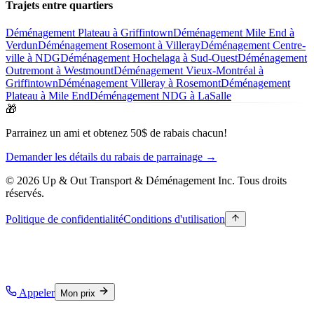
Trajets entre quartiers
Déménagement Plateau à Griffintown
Déménagement Mile End à
Verdun
Déménagement Rosemont à Villeray
Déménagement Centre-
ville à NDG
Déménagement Hochelaga à Sud-Ouest
Déménagement
Outremont à Westmount
Déménagement Vieux-Montréal à
Griffintown
Déménagement Villeray à Rosemont
Déménagement
Plateau à Mile End
Déménagement NDG à LaSalle
🎁
Parrainez un ami et obtenez 50$ de rabais chacun!
Demander les détails du rabais de parrainage →
© 2026 Up & Out Transport & Déménagement Inc.
Tous droits
réservés.
Politique de confidentialité
Conditions d'utilisation
Appeler
Mon prix