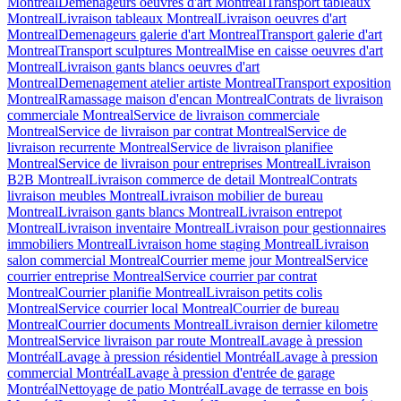
Montreal
Demenageurs oeuvres d'art Montreal
Transport tableaux
Montreal
Livraison tableaux Montreal
Livraison oeuvres d'art
Montreal
Demenageurs galerie d'art Montreal
Transport galerie d'art
Montreal
Transport sculptures Montreal
Mise en caisse oeuvres d'art
Montreal
Livraison gants blancs oeuvres d'art
Montreal
Demenagement atelier artiste Montreal
Transport exposition
Montreal
Ramassage maison d'encan Montreal
Contrats de livraison
commerciale Montreal
Service de livraison commerciale
Montreal
Service de livraison par contrat Montreal
Service de
livraison recurrente Montreal
Service de livraison planifiee
Montreal
Service de livraison pour entreprises Montreal
Livraison
B2B Montreal
Livraison commerce de detail Montreal
Contrats
livraison meubles Montreal
Livraison mobilier de bureau
Montreal
Livraison gants blancs Montreal
Livraison entrepot
Montreal
Livraison inventaire Montreal
Livraison pour gestionnaires
immobiliers Montreal
Livraison home staging Montreal
Livraison
salon commercial Montreal
Courrier meme jour Montreal
Service
courrier entreprise Montreal
Service courrier par contrat
Montreal
Courrier planifie Montreal
Livraison petits colis
Montreal
Service courrier local Montreal
Courrier de bureau
Montreal
Courrier documents Montreal
Livraison dernier kilometre
Montreal
Service livraison par route Montreal
Lavage à pression
Montréal
Lavage à pression résidentiel Montréal
Lavage à pression
commercial Montréal
Lavage à pression d'entrée de garage
Montréal
Nettoyage de patio Montréal
Lavage de terrasse en bois