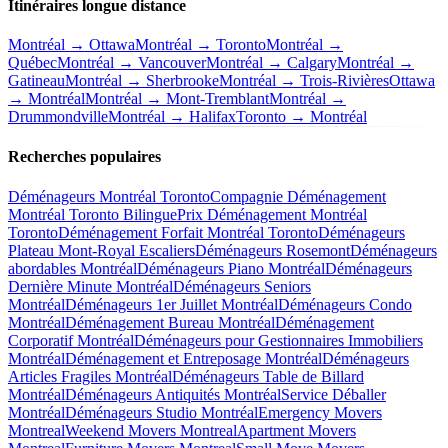
Itinéraires longue distance
Montréal → Ottawa
Montréal → Toronto
Montréal →
Québec
Montréal → Vancouver
Montréal → Calgary
Montréal →
Gatineau
Montréal → Sherbrooke
Montréal → Trois-Rivières
Ottawa
→ Montréal
Montréal → Mont-Tremblant
Montréal →
Drummondville
Montréal → Halifax
Toronto → Montréal
Recherches populaires
Déménageurs Montréal Toronto
Compagnie Déménagement
Montréal Toronto Bilingue
Prix Déménagement Montréal
Toronto
Déménagement Forfait Montréal Toronto
Déménageurs
Plateau Mont-Royal Escaliers
Déménageurs Rosemont
Déménageurs
abordables Montréal
Déménageurs Piano Montréal
Déménageurs
Dernière Minute Montréal
Déménageurs Seniors
Montréal
Déménageurs 1er Juillet Montréal
Déménageurs Condo
Montréal
Déménagement Bureau Montréal
Déménagement
Corporatif Montréal
Déménageurs pour Gestionnaires Immobiliers
Montréal
Déménagement et Entreposage Montréal
Déménageurs
Articles Fragiles Montréal
Déménageurs Table de Billard
Montréal
Déménageurs Antiquités Montréal
Service Déballer
Montréal
Déménageurs Studio Montréal
Emergency Movers
Montreal
Weekend Movers Montreal
Apartment Movers