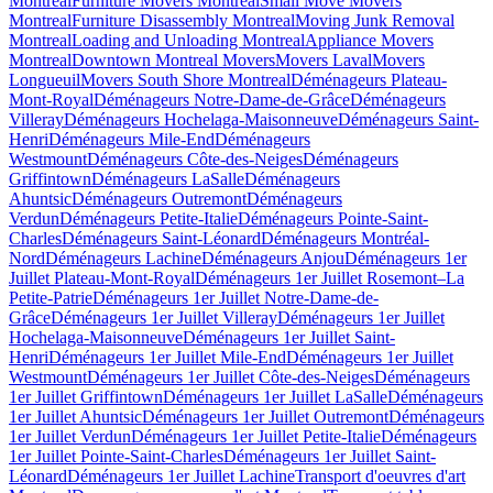
Montreal
Furniture Movers Montreal
Small Move Movers
Montreal
Furniture Disassembly Montreal
Moving Junk Removal
Montreal
Loading and Unloading Montreal
Appliance Movers
Montreal
Downtown Montreal Movers
Movers Laval
Movers
Longueuil
Movers South Shore Montreal
Déménageurs Plateau-
Mont-Royal
Déménageurs Notre-Dame-de-Grâce
Déménageurs
Villeray
Déménageurs Hochelaga-Maisonneuve
Déménageurs Saint-
Henri
Déménageurs Mile-End
Déménageurs
Westmount
Déménageurs Côte-des-Neiges
Déménageurs
Griffintown
Déménageurs LaSalle
Déménageurs
Ahuntsic
Déménageurs Outremont
Déménageurs
Verdun
Déménageurs Petite-Italie
Déménageurs Pointe-Saint-
Charles
Déménageurs Saint-Léonard
Déménageurs Montréal-
Nord
Déménageurs Lachine
Déménageurs Anjou
Déménageurs 1er
Juillet Plateau-Mont-Royal
Déménageurs 1er Juillet Rosemont–La
Petite-Patrie
Déménageurs 1er Juillet Notre-Dame-de-
Grâce
Déménageurs 1er Juillet Villeray
Déménageurs 1er Juillet
Hochelaga-Maisonneuve
Déménageurs 1er Juillet Saint-
Henri
Déménageurs 1er Juillet Mile-End
Déménageurs 1er Juillet
Westmount
Déménageurs 1er Juillet Côte-des-Neiges
Déménageurs
1er Juillet Griffintown
Déménageurs 1er Juillet LaSalle
Déménageurs
1er Juillet Ahuntsic
Déménageurs 1er Juillet Outremont
Déménageurs
1er Juillet Verdun
Déménageurs 1er Juillet Petite-Italie
Déménageurs
1er Juillet Pointe-Saint-Charles
Déménageurs 1er Juillet Saint-
Léonard
Déménageurs 1er Juillet Lachine
Transport d'oeuvres d'art