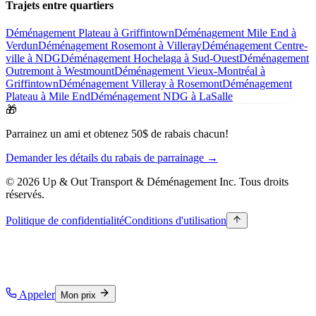
Trajets entre quartiers
Déménagement Plateau à Griffintown
Déménagement Mile End à
Verdun
Déménagement Rosemont à Villeray
Déménagement Centre-
ville à NDG
Déménagement Hochelaga à Sud-Ouest
Déménagement
Outremont à Westmount
Déménagement Vieux-Montréal à
Griffintown
Déménagement Villeray à Rosemont
Déménagement
Plateau à Mile End
Déménagement NDG à LaSalle
🎁
Parrainez un ami et obtenez 50$ de rabais chacun!
Demander les détails du rabais de parrainage →
© 2026 Up & Out Transport & Déménagement Inc.
Tous droits
réservés.
Politique de confidentialité
Conditions d'utilisation
Appeler
Mon prix