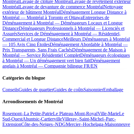
Montréal
Lavage de clôture Montréal
Lavage de revêtement extérieur
Montréal
Lavage de devanture de commerce Montréal
Nettoyage
extérieur de bâtiment Montréal
Déménagement Longue Distance à
Montréal — Montréal à Toronto et Ottawa
Entreprises de
Déménagement à Montréal — Déménageurs Locaux et Longue
Distance
Déménageurs Professionnels à Montréal — Licenciés et
Assurés
Services de Déménagement à Montréal — Résidentiel,
Commercial et Longue Distance
Meilleurs Déménageurs à Montréal
— 105 Avis Cinq Étoiles
Déménagement Abordable à Montréal —
Prix Transparents, Sans Frais Cachés
Déménagement de Maison à
Montréal — Service Résidentiel Complet
Déménageurs écologiques
à Montréal — Un déménagement vert bien fait
Déménagement
anglais à Montréal — Compagnie bilingue FR/EN
Catégories du blogue
Conseils
Guides de quartier
Guides de coûts
Saisonnier
Emballage
Arrondissements de Montréal
Rosemont–La Petite-Patrie
Le Plateau-Mont-Royal
Ville-Marie
Le
Sud-Ouest
Ahuntsic-Cartierville
Villeray–Saint-Michel–Parc-
Extension
Côte-des-Neiges–NDG
Mercier–Hochelaga-Maisonneuve