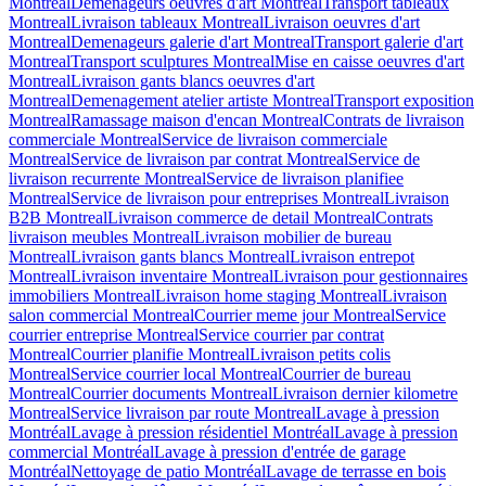
Montreal
Demenageurs oeuvres d'art Montreal
Transport tableaux
Montreal
Livraison tableaux Montreal
Livraison oeuvres d'art
Montreal
Demenageurs galerie d'art Montreal
Transport galerie d'art
Montreal
Transport sculptures Montreal
Mise en caisse oeuvres d'art
Montreal
Livraison gants blancs oeuvres d'art
Montreal
Demenagement atelier artiste Montreal
Transport exposition
Montreal
Ramassage maison d'encan Montreal
Contrats de livraison
commerciale Montreal
Service de livraison commerciale
Montreal
Service de livraison par contrat Montreal
Service de
livraison recurrente Montreal
Service de livraison planifiee
Montreal
Service de livraison pour entreprises Montreal
Livraison
B2B Montreal
Livraison commerce de detail Montreal
Contrats
livraison meubles Montreal
Livraison mobilier de bureau
Montreal
Livraison gants blancs Montreal
Livraison entrepot
Montreal
Livraison inventaire Montreal
Livraison pour gestionnaires
immobiliers Montreal
Livraison home staging Montreal
Livraison
salon commercial Montreal
Courrier meme jour Montreal
Service
courrier entreprise Montreal
Service courrier par contrat
Montreal
Courrier planifie Montreal
Livraison petits colis
Montreal
Service courrier local Montreal
Courrier de bureau
Montreal
Courrier documents Montreal
Livraison dernier kilometre
Montreal
Service livraison par route Montreal
Lavage à pression
Montréal
Lavage à pression résidentiel Montréal
Lavage à pression
commercial Montréal
Lavage à pression d'entrée de garage
Montréal
Nettoyage de patio Montréal
Lavage de terrasse en bois