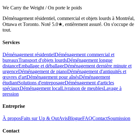
We Carry the Weight / On porte le poids
Déménagement résidentiel, commercial et objets lourds à Montréal,
Ottawa et Toronto. Noté 5.0★, entièrement assuré. On s'occupe de
tout.
Services
Déménagement résidentiel
Déménagement commercial et
bureaux
Transport d'objets lourds
Déménagement longue
distance
Emballage et déballage
Déménagement dernière minute et
urgence
Déménagement de piano
Déménagement d'antiquités et
œuvres d'art
Déménagement pour aînés
Déménagement
étudiant
Solutions d'entreposage
Déménagement d'articles
spéciaux
Déménagement local
Livraison de meubles
Lavage à
pression
Entreprise
À propos
Faits sur Up & Out
Avis
Blogue
FAQ
Contact
Soumission
Contact