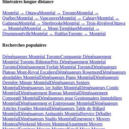
Itinéraires longue distance
Montréal → Ottawa
Montréal → Toronto
Montréal →
Québec
Montréal → Vancouver
Montréal → Calgary
Montréal →
Gatineau
Montréal → Sherbrooke
Montréal → Trois-Rivières
Ottawa
→ Montréal
Montréal → Mont-Tremblant
Montréal →
Drummondville
Montréal → Halifax
Toronto → Montréal
Recherches populaires
Déménageurs Montréal Toronto
Compagnie Déménagement
Montréal Toronto Bilingue
Prix Déménagement Montréal
Toronto
Déménagement Forfait Montréal Toronto
Déménageurs
Plateau Mont-Royal Escaliers
Déménageurs Rosemont
Déménageurs
abordables Montréal
Déménageurs Piano Montréal
Déménageurs
Dernière Minute Montréal
Déménageurs Seniors
Montréal
Déménageurs 1er Juillet Montréal
Déménageurs Condo
Montréal
Déménagement Bureau Montréal
Déménagement
Corporatif Montréal
Déménageurs pour Gestionnaires Immobiliers
Montréal
Déménagement et Entreposage Montréal
Déménageurs
Articles Fragiles Montréal
Déménageurs Table de Billard
Montréal
Déménageurs Antiquités Montréal
Service Déballer
Montréal
Déménageurs Studio Montréal
Emergency Movers
Montreal
Weekend Movers Montreal
Apartment Movers