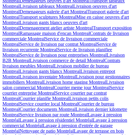
Montreal
Demenageurs oeuvres d'art Montreal
Transport tableaux
Montreal
Livraison tableaux Montreal
Livraison oeuvres d'art
Montreal
Demenageurs galerie d'art Montreal
Transport galerie d'art
Montreal
Transport sculptures Montreal
Mise en caisse oeuvres d'art
Montreal
Livraison gants blancs oeuvres d'art
Montreal
Demenagement atelier artiste Montreal
Transport exposition
Montreal
Ramassage maison d'encan Montreal
Contrats de livraison
commerciale Montreal
Service de livraison commerciale
Montreal
Service de livraison par contrat Montreal
Service de
livraison recurrente Montreal
Service de livraison planifiee
Montreal
Service de livraison pour entreprises Montreal
Livraison
B2B Montreal
Livraison commerce de detail Montreal
Contrats
livraison meubles Montreal
Livraison mobilier de bureau
Montreal
Livraison gants blancs Montreal
Livraison entrepot
Montreal
Livraison inventaire Montreal
Livraison pour gestionnaires
immobiliers Montreal
Livraison home staging Montreal
Livraison
salon commercial Montreal
Courrier meme jour Montreal
Service
courrier entreprise Montreal
Service courrier par contrat
Montreal
Courrier planifie Montreal
Livraison petits colis
Montreal
Service courrier local Montreal
Courrier de bureau
Montreal
Courrier documents Montreal
Livraison dernier kilometre
Montreal
Service livraison par route Montreal
Lavage à pression
Montréal
Lavage à pression résidentiel Montréal
Lavage à pression
commercial Montréal
Lavage à pression d'entrée de garage
Montréal
Nettoyage de patio Montréal
Lavage de terrasse en bois