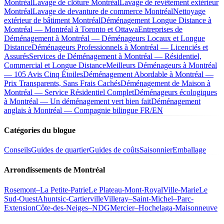
Montréal
Lavage de clôture Montréal
Lavage de revêtement extérieur
Montréal
Lavage de devanture de commerce Montréal
Nettoyage
extérieur de bâtiment Montréal
Déménagement Longue Distance à
Montréal — Montréal à Toronto et Ottawa
Entreprises de
Déménagement à Montréal — Déménageurs Locaux et Longue
Distance
Déménageurs Professionnels à Montréal — Licenciés et
Assurés
Services de Déménagement à Montréal — Résidentiel,
Commercial et Longue Distance
Meilleurs Déménageurs à Montréal
— 105 Avis Cinq Étoiles
Déménagement Abordable à Montréal —
Prix Transparents, Sans Frais Cachés
Déménagement de Maison à
Montréal — Service Résidentiel Complet
Déménageurs écologiques
à Montréal — Un déménagement vert bien fait
Déménagement
anglais à Montréal — Compagnie bilingue FR/EN
Catégories du blogue
Conseils
Guides de quartier
Guides de coûts
Saisonnier
Emballage
Arrondissements de Montréal
Rosemont–La Petite-Patrie
Le Plateau-Mont-Royal
Ville-Marie
Le
Sud-Ouest
Ahuntsic-Cartierville
Villeray–Saint-Michel–Parc-
Extension
Côte-des-Neiges–NDG
Mercier–Hochelaga-Maisonneuve