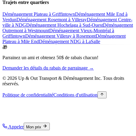
Trajets entre quartiers
Déménagement Plateau à Griffintown
Déménagement Mile End à
Verdun
Déménagement Rosemont à Villeray
Déménagement Centre-
ville à NDG
Déménagement Hochelaga à Sud-Ouest
Déménagement
Outremont à Westmount
Déménagement Vieux-Montréal à
Griffintown
Déménagement Villeray à Rosemont
Déménagement
Plateau à Mile End
Déménagement NDG à LaSalle
🎁
Parrainez un ami et obtenez 50$ de rabais chacun!
Demander les détails du rabais de parrainage →
© 2026 Up & Out Transport & Déménagement Inc.
Tous droits
réservés.
Politique de confidentialité
Conditions d'utilisation
Appeler
Mon prix