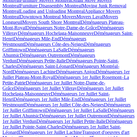
Montreal
Furniture Movers Montreal
Small Move Movers
Montreal
Furniture Disassembly Montreal
Moving Junk Removal
Montreal
Loading and Unloading Montreal
Appliance Movers
Montreal
Downtown Montreal Movers
Movers Laval
Movers
Longueuil
Movers South Shore Montreal
Déménageurs Plateau-
Mont-Royal
Déménageurs Notre-Dame-de-Grâce
Déménageurs
Villeray
Déménageurs Hochelaga-Maisonneuve
Déménageurs Saint-
Henri
Déménageurs Mile-End
Déménageurs
Westmount
Déménageurs Côte-des-Neiges
Déménageurs
Griffintown
Déménageurs LaSalle
Déménageurs
Ahuntsic
Déménageurs Outremont
Déménageurs
Verdun
Déménageurs Petite-Italie
Déménageurs Pointe-Saint-
Charles
Déménageurs Saint-Léonard
Déménageurs Montréal-
Nord
Déménageurs Lachine
Déménageurs Anjou
Déménageurs 1er
Juillet Plateau-Mont-Royal
Déménageurs 1er Juillet Rosemont–La
Petite-Patrie
Déménageurs 1er Juillet Notre-Dame-de-
Grâce
Déménageurs 1er Juillet Villeray
Déménageurs 1er Juillet
Hochelaga-Maisonneuve
Déménageurs 1er Juillet Saint-
Henri
Déménageurs 1er Juillet Mile-End
Déménageurs 1er Juillet
Westmount
Déménageurs 1er Juillet Côte-des-Neiges
Déménageurs
1er Juillet Griffintown
Déménageurs 1er Juillet LaSalle
Déménageurs
1er Juillet Ahuntsic
Déménageurs 1er Juillet Outremont
Déménageurs
1er Juillet Verdun
Déménageurs 1er Juillet Petite-Italie
Déménageurs
1er Juillet Pointe-Saint-Charles
Déménageurs 1er Juillet Saint-
Léonard
Déménageurs 1er Juillet Lachine
Transport d'oeuvres d'art