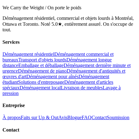
We Carry the Weight / On porte le poids
Déménagement résidentiel, commercial et objets lourds à Montréal,
Ottawa et Toronto. Noté 5.0★, entièrement assuré. On s'occupe de
tout.
Services
Déménagement résidentiel
Déménagement commercial et
bureaux
Transport d'objets lourds
Déménagement longue
distance
Emballage et déballage
Déménagement dernière minute et
urgence
Déménagement de piano
Déménagement d'antiquités et
œuvres d'art
Déménagement pour aînés
Déménagement
étudiant
Solutions d'entreposage
Déménagement d'articles
spéciaux
Déménagement local
Livraison de meubles
Lavage à
pression
Entreprise
À propos
Faits sur Up & Out
Avis
Blogue
FAQ
Contact
Soumission
Contact