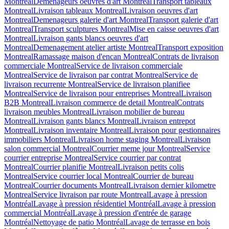
Montreal
Demenageurs oeuvres d'art Montreal
Transport tableaux
Montreal
Livraison tableaux Montreal
Livraison oeuvres d'art
Montreal
Demenageurs galerie d'art Montreal
Transport galerie d'art
Montreal
Transport sculptures Montreal
Mise en caisse oeuvres d'art
Montreal
Livraison gants blancs oeuvres d'art
Montreal
Demenagement atelier artiste Montreal
Transport exposition
Montreal
Ramassage maison d'encan Montreal
Contrats de livraison
commerciale Montreal
Service de livraison commerciale
Montreal
Service de livraison par contrat Montreal
Service de
livraison recurrente Montreal
Service de livraison planifiee
Montreal
Service de livraison pour entreprises Montreal
Livraison
B2B Montreal
Livraison commerce de detail Montreal
Contrats
livraison meubles Montreal
Livraison mobilier de bureau
Montreal
Livraison gants blancs Montreal
Livraison entrepot
Montreal
Livraison inventaire Montreal
Livraison pour gestionnaires
immobiliers Montreal
Livraison home staging Montreal
Livraison
salon commercial Montreal
Courrier meme jour Montreal
Service
courrier entreprise Montreal
Service courrier par contrat
Montreal
Courrier planifie Montreal
Livraison petits colis
Montreal
Service courrier local Montreal
Courrier de bureau
Montreal
Courrier documents Montreal
Livraison dernier kilometre
Montreal
Service livraison par route Montreal
Lavage à pression
Montréal
Lavage à pression résidentiel Montréal
Lavage à pression
commercial Montréal
Lavage à pression d'entrée de garage
Montréal
Nettoyage de patio Montréal
Lavage de terrasse en bois