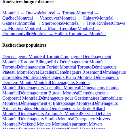
Itinéraires longue distance
Montréal → Ottawa
Montréal → Toronto
Montréal →
Québec
Montréal → Vancouver
Montréal → Calgary
Montréal →
Gatineau
Montréal → Sherbrooke
Montréal → Trois-Rivières
Ottawa
→ Montréal
Montréal → Mont-Tremblant
Montréal →
Drummondville
Montréal → Halifax
Toronto → Montréal
Recherches populaires
Déménageurs Montréal Toronto
Compagnie Déménagement
Montréal Toronto Bilingue
Prix Déménagement Montréal
Toronto
Déménagement Forfait Montréal Toronto
Déménageurs
Plateau Mont-Royal Escaliers
Déménageurs Rosemont
Déménageurs
abordables Montréal
Déménageurs Piano Montréal
Déménageurs
Dernière Minute Montréal
Déménageurs Seniors
Montréal
Déménageurs 1er Juillet Montréal
Déménageurs Condo
Montréal
Déménagement Bureau Montréal
Déménagement
Corporatif Montréal
Déménageurs pour Gestionnaires Immobiliers
Montréal
Déménagement et Entreposage Montréal
Déménageurs
Articles Fragiles Montréal
Déménageurs Table de Billard
Montréal
Déménageurs Antiquités Montréal
Service Déballer
Montréal
Déménageurs Studio Montréal
Emergency Movers
Montreal
Weekend Movers Montreal
Apartment Movers