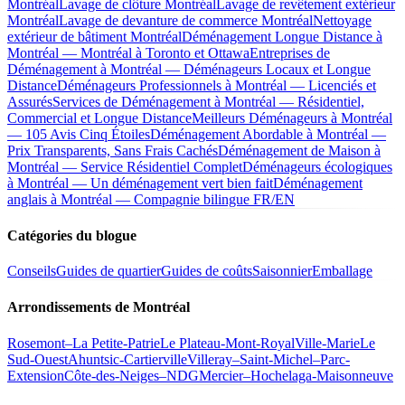
Montréal
Lavage de clôture Montréal
Lavage de revêtement extérieur
Montréal
Lavage de devanture de commerce Montréal
Nettoyage
extérieur de bâtiment Montréal
Déménagement Longue Distance à
Montréal — Montréal à Toronto et Ottawa
Entreprises de
Déménagement à Montréal — Déménageurs Locaux et Longue
Distance
Déménageurs Professionnels à Montréal — Licenciés et
Assurés
Services de Déménagement à Montréal — Résidentiel,
Commercial et Longue Distance
Meilleurs Déménageurs à Montréal
— 105 Avis Cinq Étoiles
Déménagement Abordable à Montréal —
Prix Transparents, Sans Frais Cachés
Déménagement de Maison à
Montréal — Service Résidentiel Complet
Déménageurs écologiques
à Montréal — Un déménagement vert bien fait
Déménagement
anglais à Montréal — Compagnie bilingue FR/EN
Catégories du blogue
Conseils
Guides de quartier
Guides de coûts
Saisonnier
Emballage
Arrondissements de Montréal
Rosemont–La Petite-Patrie
Le Plateau-Mont-Royal
Ville-Marie
Le
Sud-Ouest
Ahuntsic-Cartierville
Villeray–Saint-Michel–Parc-
Extension
Côte-des-Neiges–NDG
Mercier–Hochelaga-Maisonneuve