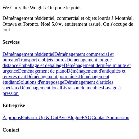
We Carry the Weight / On porte le poids
Déménagement résidentiel, commercial et objets lourds à Montréal,
Ottawa et Toronto. Noté 5.0★, entièrement assuré. On s'occupe de
tout.
Services
Déménagement résidentiel
Déménagement commercial et
bureaux
Transport d'objets lourds
Déménagement longue
distance
Emballage et déballage
Déménagement dernière minute et
urgence
Déménagement de piano
Déménagement d'antiquités et
œuvres d'art
Déménagement pour aînés
Déménagement
étudiant
Solutions d'entreposage
Déménagement d'articles
spéciaux
Déménagement local
Livraison de meubles
Lavage à
pression
Entreprise
À propos
Faits sur Up & Out
Avis
Blogue
FAQ
Contact
Soumission
Contact