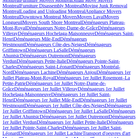
Montreal
Furniture Movers Montreal
Small Move Movers
Montreal
Furniture Disassembly Montreal
Moving Junk Removal
Montreal
Loading and Unloading Montreal
Appliance Movers
Montreal
Downtown Montreal Movers
Movers Laval
Movers
Longueuil
Movers South Shore Montreal
Déménageurs Plateau-
Mont-Royal
Déménageurs Notre-Dame-de-Grâce
Déménageurs
Villeray
Déménageurs Hochelaga-Maisonneuve
Déménageurs Saint-
Henri
Déménageurs Mile-End
Déménageurs
Westmount
Déménageurs Côte-des-Neiges
Déménageurs
Griffintown
Déménageurs LaSalle
Déménageurs
Ahuntsic
Déménageurs Outremont
Déménageurs
Verdun
Déménageurs Petite-Italie
Déménageurs Pointe-Saint-
Charles
Déménageurs Saint-Léonard
Déménageurs Montréal-
Nord
Déménageurs Lachine
Déménageurs Anjou
Déménageurs 1er
Juillet Plateau-Mont-Royal
Déménageurs 1er Juillet Rosemont–La
Petite-Patrie
Déménageurs 1er Juillet Notre-Dame-de-
Grâce
Déménageurs 1er Juillet Villeray
Déménageurs 1er Juillet
Hochelaga-Maisonneuve
Déménageurs 1er Juillet Saint-
Henri
Déménageurs 1er Juillet Mile-End
Déménageurs 1er Juillet
Westmount
Déménageurs 1er Juillet Côte-des-Neiges
Déménageurs
1er Juillet Griffintown
Déménageurs 1er Juillet LaSalle
Déménageurs
1er Juillet Ahuntsic
Déménageurs 1er Juillet Outremont
Déménageurs
1er Juillet Verdun
Déménageurs 1er Juillet Petite-Italie
Déménageurs
1er Juillet Pointe-Saint-Charles
Déménageurs 1er Juillet Saint-
Léonard
Déménageurs 1er Juillet Lachine
Transport d'oeuvres d'art