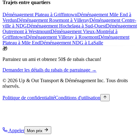
Trajets entre quartiers
Déménagement Plateau à Griffintown
Déménagement Mile End à
Verdun
Déménagement Rosemont à Villeray
Déménagement Centre-
ville à NDG
Déménagement Hochelaga à Sud-Ouest
Déménagement
Outremont à Westmount
Déménagement Vieux-Montréal à
Griffintown
Déménagement Villeray à Rosemont
Déménagement
Plateau à Mile End
Déménagement NDG à LaSalle
🎁
Parrainez un ami et obtenez 50$ de rabais chacun!
Demander les détails du rabais de parrainage →
© 2026 Up & Out Transport & Déménagement Inc.
Tous droits
réservés.
Politique de confidentialité
Conditions d'utilisation
Appeler
Mon prix