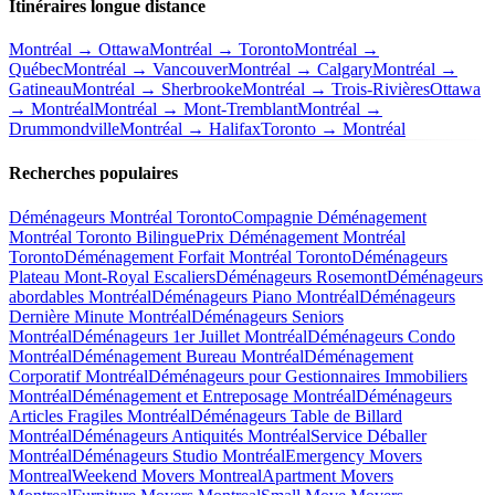
Itinéraires longue distance
Montréal → Ottawa
Montréal → Toronto
Montréal →
Québec
Montréal → Vancouver
Montréal → Calgary
Montréal →
Gatineau
Montréal → Sherbrooke
Montréal → Trois-Rivières
Ottawa
→ Montréal
Montréal → Mont-Tremblant
Montréal →
Drummondville
Montréal → Halifax
Toronto → Montréal
Recherches populaires
Déménageurs Montréal Toronto
Compagnie Déménagement
Montréal Toronto Bilingue
Prix Déménagement Montréal
Toronto
Déménagement Forfait Montréal Toronto
Déménageurs
Plateau Mont-Royal Escaliers
Déménageurs Rosemont
Déménageurs
abordables Montréal
Déménageurs Piano Montréal
Déménageurs
Dernière Minute Montréal
Déménageurs Seniors
Montréal
Déménageurs 1er Juillet Montréal
Déménageurs Condo
Montréal
Déménagement Bureau Montréal
Déménagement
Corporatif Montréal
Déménageurs pour Gestionnaires Immobiliers
Montréal
Déménagement et Entreposage Montréal
Déménageurs
Articles Fragiles Montréal
Déménageurs Table de Billard
Montréal
Déménageurs Antiquités Montréal
Service Déballer
Montréal
Déménageurs Studio Montréal
Emergency Movers
Montreal
Weekend Movers Montreal
Apartment Movers