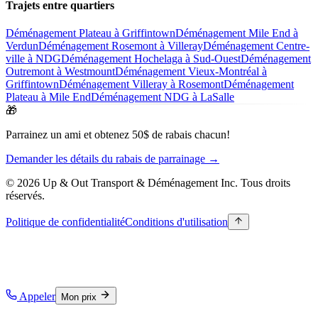
Trajets entre quartiers
Déménagement Plateau à Griffintown
Déménagement Mile End à
Verdun
Déménagement Rosemont à Villeray
Déménagement Centre-
ville à NDG
Déménagement Hochelaga à Sud-Ouest
Déménagement
Outremont à Westmount
Déménagement Vieux-Montréal à
Griffintown
Déménagement Villeray à Rosemont
Déménagement
Plateau à Mile End
Déménagement NDG à LaSalle
🎁
Parrainez un ami et obtenez 50$ de rabais chacun!
Demander les détails du rabais de parrainage →
© 2026 Up & Out Transport & Déménagement Inc.
Tous droits
réservés.
Politique de confidentialité
Conditions d'utilisation
Appeler
Mon prix