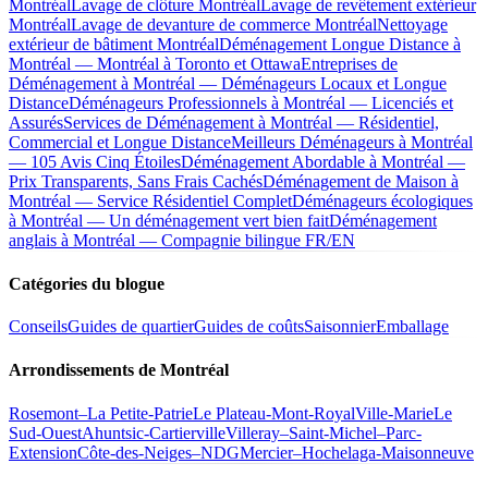
Montréal
Lavage de clôture Montréal
Lavage de revêtement extérieur
Montréal
Lavage de devanture de commerce Montréal
Nettoyage
extérieur de bâtiment Montréal
Déménagement Longue Distance à
Montréal — Montréal à Toronto et Ottawa
Entreprises de
Déménagement à Montréal — Déménageurs Locaux et Longue
Distance
Déménageurs Professionnels à Montréal — Licenciés et
Assurés
Services de Déménagement à Montréal — Résidentiel,
Commercial et Longue Distance
Meilleurs Déménageurs à Montréal
— 105 Avis Cinq Étoiles
Déménagement Abordable à Montréal —
Prix Transparents, Sans Frais Cachés
Déménagement de Maison à
Montréal — Service Résidentiel Complet
Déménageurs écologiques
à Montréal — Un déménagement vert bien fait
Déménagement
anglais à Montréal — Compagnie bilingue FR/EN
Catégories du blogue
Conseils
Guides de quartier
Guides de coûts
Saisonnier
Emballage
Arrondissements de Montréal
Rosemont–La Petite-Patrie
Le Plateau-Mont-Royal
Ville-Marie
Le
Sud-Ouest
Ahuntsic-Cartierville
Villeray–Saint-Michel–Parc-
Extension
Côte-des-Neiges–NDG
Mercier–Hochelaga-Maisonneuve