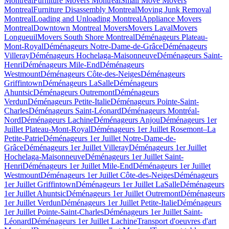
Montreal
Furniture Movers Montreal
Small Move Movers
Montreal
Furniture Disassembly Montreal
Moving Junk Removal
Montreal
Loading and Unloading Montreal
Appliance Movers
Montreal
Downtown Montreal Movers
Movers Laval
Movers
Longueuil
Movers South Shore Montreal
Déménageurs Plateau-
Mont-Royal
Déménageurs Notre-Dame-de-Grâce
Déménageurs
Villeray
Déménageurs Hochelaga-Maisonneuve
Déménageurs Saint-
Henri
Déménageurs Mile-End
Déménageurs
Westmount
Déménageurs Côte-des-Neiges
Déménageurs
Griffintown
Déménageurs LaSalle
Déménageurs
Ahuntsic
Déménageurs Outremont
Déménageurs
Verdun
Déménageurs Petite-Italie
Déménageurs Pointe-Saint-
Charles
Déménageurs Saint-Léonard
Déménageurs Montréal-
Nord
Déménageurs Lachine
Déménageurs Anjou
Déménageurs 1er
Juillet Plateau-Mont-Royal
Déménageurs 1er Juillet Rosemont–La
Petite-Patrie
Déménageurs 1er Juillet Notre-Dame-de-
Grâce
Déménageurs 1er Juillet Villeray
Déménageurs 1er Juillet
Hochelaga-Maisonneuve
Déménageurs 1er Juillet Saint-
Henri
Déménageurs 1er Juillet Mile-End
Déménageurs 1er Juillet
Westmount
Déménageurs 1er Juillet Côte-des-Neiges
Déménageurs
1er Juillet Griffintown
Déménageurs 1er Juillet LaSalle
Déménageurs
1er Juillet Ahuntsic
Déménageurs 1er Juillet Outremont
Déménageurs
1er Juillet Verdun
Déménageurs 1er Juillet Petite-Italie
Déménageurs
1er Juillet Pointe-Saint-Charles
Déménageurs 1er Juillet Saint-
Léonard
Déménageurs 1er Juillet Lachine
Transport d'oeuvres d'art