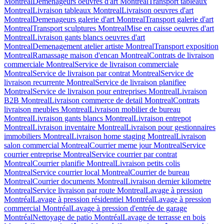
Montreal
Demenageurs oeuvres d'art Montreal
Transport tableaux
Montreal
Livraison tableaux Montreal
Livraison oeuvres d'art
Montreal
Demenageurs galerie d'art Montreal
Transport galerie d'art
Montreal
Transport sculptures Montreal
Mise en caisse oeuvres d'art
Montreal
Livraison gants blancs oeuvres d'art
Montreal
Demenagement atelier artiste Montreal
Transport exposition
Montreal
Ramassage maison d'encan Montreal
Contrats de livraison
commerciale Montreal
Service de livraison commerciale
Montreal
Service de livraison par contrat Montreal
Service de
livraison recurrente Montreal
Service de livraison planifiee
Montreal
Service de livraison pour entreprises Montreal
Livraison
B2B Montreal
Livraison commerce de detail Montreal
Contrats
livraison meubles Montreal
Livraison mobilier de bureau
Montreal
Livraison gants blancs Montreal
Livraison entrepot
Montreal
Livraison inventaire Montreal
Livraison pour gestionnaires
immobiliers Montreal
Livraison home staging Montreal
Livraison
salon commercial Montreal
Courrier meme jour Montreal
Service
courrier entreprise Montreal
Service courrier par contrat
Montreal
Courrier planifie Montreal
Livraison petits colis
Montreal
Service courrier local Montreal
Courrier de bureau
Montreal
Courrier documents Montreal
Livraison dernier kilometre
Montreal
Service livraison par route Montreal
Lavage à pression
Montréal
Lavage à pression résidentiel Montréal
Lavage à pression
commercial Montréal
Lavage à pression d'entrée de garage
Montréal
Nettoyage de patio Montréal
Lavage de terrasse en bois