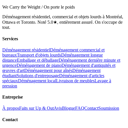
We Carry the Weight / On porte le poids
Déménagement résidentiel, commercial et objets lourds à Montréal,
Ottawa et Toronto. Noté 5.0★, entièrement assuré. On s'occupe de
tout.
Services
Déménagement résidentiel
Déménagement commercial et
bureaux
Transport d'objets lourds
Déménagement longue
distance
Emballage et déballage
Déménagement dernière minute et
urgence
Déménagement de piano
Déménagement d'antiquités et
œuvres d'art
Déménagement pour aînés
Déménagement
étudiant
Solutions d'entreposage
Déménagement d'articles
spéciaux
Déménagement local
Livraison de meubles
Lavage à
pression
Entreprise
À propos
Faits sur Up & Out
Avis
Blogue
FAQ
Contact
Soumission
Contact