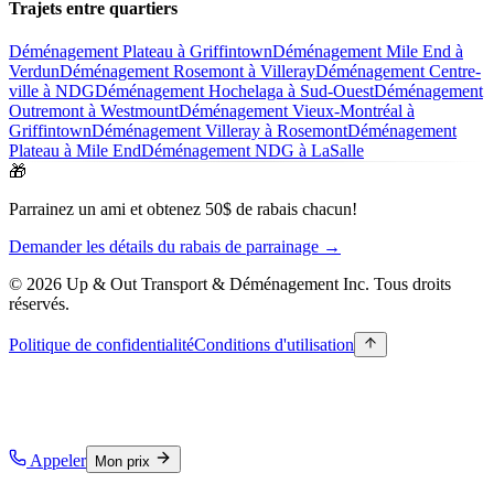
Trajets entre quartiers
Déménagement Plateau à Griffintown
Déménagement Mile End à
Verdun
Déménagement Rosemont à Villeray
Déménagement Centre-
ville à NDG
Déménagement Hochelaga à Sud-Ouest
Déménagement
Outremont à Westmount
Déménagement Vieux-Montréal à
Griffintown
Déménagement Villeray à Rosemont
Déménagement
Plateau à Mile End
Déménagement NDG à LaSalle
🎁
Parrainez un ami et obtenez 50$ de rabais chacun!
Demander les détails du rabais de parrainage →
© 2026 Up & Out Transport & Déménagement Inc.
Tous droits
réservés.
Politique de confidentialité
Conditions d'utilisation
Appeler
Mon prix