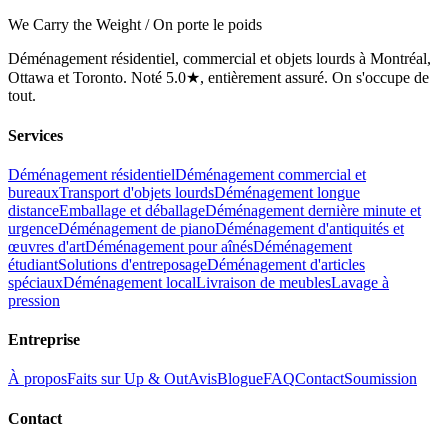
We Carry the Weight / On porte le poids
Déménagement résidentiel, commercial et objets lourds à Montréal,
Ottawa et Toronto. Noté 5.0★, entièrement assuré. On s'occupe de
tout.
Services
Déménagement résidentiel
Déménagement commercial et
bureaux
Transport d'objets lourds
Déménagement longue
distance
Emballage et déballage
Déménagement dernière minute et
urgence
Déménagement de piano
Déménagement d'antiquités et
œuvres d'art
Déménagement pour aînés
Déménagement
étudiant
Solutions d'entreposage
Déménagement d'articles
spéciaux
Déménagement local
Livraison de meubles
Lavage à
pression
Entreprise
À propos
Faits sur Up & Out
Avis
Blogue
FAQ
Contact
Soumission
Contact