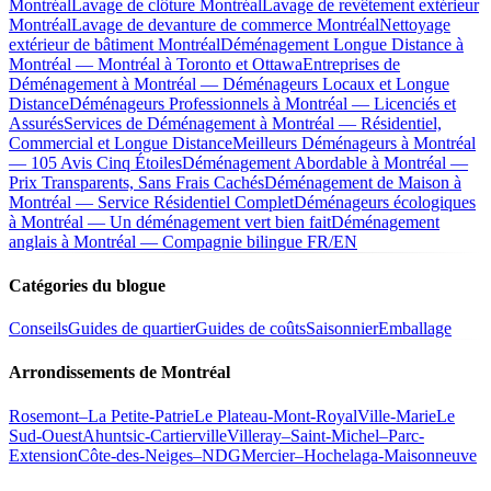
Montréal
Lavage de clôture Montréal
Lavage de revêtement extérieur
Montréal
Lavage de devanture de commerce Montréal
Nettoyage
extérieur de bâtiment Montréal
Déménagement Longue Distance à
Montréal — Montréal à Toronto et Ottawa
Entreprises de
Déménagement à Montréal — Déménageurs Locaux et Longue
Distance
Déménageurs Professionnels à Montréal — Licenciés et
Assurés
Services de Déménagement à Montréal — Résidentiel,
Commercial et Longue Distance
Meilleurs Déménageurs à Montréal
— 105 Avis Cinq Étoiles
Déménagement Abordable à Montréal —
Prix Transparents, Sans Frais Cachés
Déménagement de Maison à
Montréal — Service Résidentiel Complet
Déménageurs écologiques
à Montréal — Un déménagement vert bien fait
Déménagement
anglais à Montréal — Compagnie bilingue FR/EN
Catégories du blogue
Conseils
Guides de quartier
Guides de coûts
Saisonnier
Emballage
Arrondissements de Montréal
Rosemont–La Petite-Patrie
Le Plateau-Mont-Royal
Ville-Marie
Le
Sud-Ouest
Ahuntsic-Cartierville
Villeray–Saint-Michel–Parc-
Extension
Côte-des-Neiges–NDG
Mercier–Hochelaga-Maisonneuve