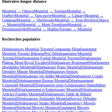
Itinéraires longue distance
Montréal → Ottawa
Montréal → Toronto
Montréal →
Québec
Montréal → Vancouver
Montréal → Calgary
Montréal →
Gatineau
Montréal → Sherbrooke
Montréal → Trois-Rivières
Ottawa
→ Montréal
Montréal → Mont-Tremblant
Montréal →
Drummondville
Montréal → Halifax
Toronto → Montréal
Recherches populaires
Déménageurs Montréal Toronto
Compagnie Déménagement
Montréal Toronto Bilingue
Prix Déménagement Montréal
Toronto
Déménagement Forfait Montréal Toronto
Déménageurs
Plateau Mont-Royal Escaliers
Déménageurs Rosemont
Déménageurs
abordables Montréal
Déménageurs Piano Montréal
Déménageurs
Dernière Minute Montréal
Déménageurs Seniors
Montréal
Déménageurs 1er Juillet Montréal
Déménageurs Condo
Montréal
Déménagement Bureau Montréal
Déménagement
Corporatif Montréal
Déménageurs pour Gestionnaires Immobiliers
Montréal
Déménagement et Entreposage Montréal
Déménageurs
Articles Fragiles Montréal
Déménageurs Table de Billard
Montréal
Déménageurs Antiquités Montréal
Service Déballer
Montréal
Déménageurs Studio Montréal
Emergency Movers
Montreal
Weekend Movers Montreal
Apartment Movers