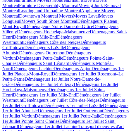
Montreal
Furniture Movers Montreal
Small Move Movers
Montreal
Furniture Disassembly Montreal
Moving Junk Removal
Montreal
Loading and Unloading Montreal
Appliance Movers
Montreal
Downtown Montreal Movers
Movers Laval
Movers
Longueuil
Movers South Shore Montreal
Déménageurs Plateau-
Mont-Royal
Déménageurs Notre-Dame-de-Grâce
Déménageurs
Villeray
Déménageurs Hochelaga-Maisonneuve
Déménageurs Saint-
Henri
Déménageurs Mile-End
Déménageurs
Westmount
Déménageurs Côte-des-Neiges
Déménageurs
Griffintown
Déménageurs LaSalle
Déménageurs
Ahuntsic
Déménageurs Outremont
Déménageurs
Verdun
Déménageurs Petite-Italie
Déménageurs Pointe-Saint-
Charles
Déménageurs Saint-Léonard
Déménageurs Montréal-
Nord
Déménageurs Lachine
Déménageurs Anjou
Déménageurs 1er
Juillet Plateau-Mont-Royal
Déménageurs 1er Juillet Rosemont–La
Petite-Patrie
Déménageurs 1er Juillet Notre-Dame-de-
Grâce
Déménageurs 1er Juillet Villeray
Déménageurs 1er Juillet
Hochelaga-Maisonneuve
Déménageurs 1er Juillet Saint-
Henri
Déménageurs 1er Juillet Mile-End
Déménageurs 1er Juillet
Westmount
Déménageurs 1er Juillet Côte-des-Neiges
Déménageurs
1er Juillet Griffintown
Déménageurs 1er Juillet LaSalle
Déménageurs
1er Juillet Ahuntsic
Déménageurs 1er Juillet Outremont
Déménageurs
1er Juillet Verdun
Déménageurs 1er Juillet Petite-Italie
Déménageurs
1er Juillet Pointe-Saint-Charles
Déménageurs 1er Juillet Saint-
Léonard
Déménageurs 1er Juillet Lachine
Transport d'oeuvres d'art