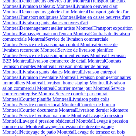
Montreal
Demenageurs oeuvres d'art Montreal
Transport tableaux
Montreal
Livraison tableaux Montreal
Livraison oeuvres d'art
Montreal
Demenageurs galerie d'art Montreal
Transport galerie d'art
Montreal
Transport sculptures Montreal
Mise en caisse oeuvres d'art
Montreal
Livraison gants blancs oeuvres d'art
Montreal
Demenagement atelier artiste Montreal
Transport exposition
Montreal
Ramassage maison d'encan Montreal
Contrats de livraison
commerciale Montreal
Service de livraison commerciale
Montreal
Service de livraison par contrat Montreal
Service de
livraison recurrente Montreal
Service de livraison planifiee
Montreal
Service de livraison pour entreprises Montreal
Livraison
B2B Montreal
Livraison commerce de detail Montreal
Contrats
livraison meubles Montreal
Livraison mobilier de bureau
Montreal
Livraison gants blancs Montreal
Livraison entrepot
Montreal
Livraison inventaire Montreal
Livraison pour gestionnaires
immobiliers Montreal
Livraison home staging Montreal
Livraison
salon commercial Montreal
Courrier meme jour Montreal
Service
courrier entreprise Montreal
Service courrier par contrat
Montreal
Courrier planifie Montreal
Livraison petits colis
Montreal
Service courrier local Montreal
Courrier de bureau
Montreal
Courrier documents Montreal
Livraison dernier kilometre
Montreal
Service livraison par route Montreal
Lavage à pression
Montréal
Lavage à pression résidentiel Montréal
Lavage à pression
commercial Montréal
Lavage à pression d'entrée de garage
Montréal
Nettoyage de patio Montréal
Lavage de terrasse en bois