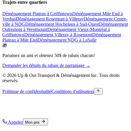
Trajets entre quartiers
Déménagement Plateau à Griffintown
Déménagement Mile End à
Verdun
Déménagement Rosemont à Villeray
Déménagement Centre-
ville à NDG
Déménagement Hochelaga à Sud-Ouest
Déménagement
Outremont à Westmount
Déménagement Vieux-Montréal à
Griffintown
Déménagement Villeray à Rosemont
Déménagement
Plateau à Mile End
Déménagement NDG à LaSalle
🎁
Parrainez un ami et obtenez 50$ de rabais chacun!
Demander les détails du rabais de parrainage →
© 2026 Up & Out Transport & Déménagement Inc.
Tous droits
réservés.
Politique de confidentialité
Conditions d'utilisation
Appeler
Mon prix