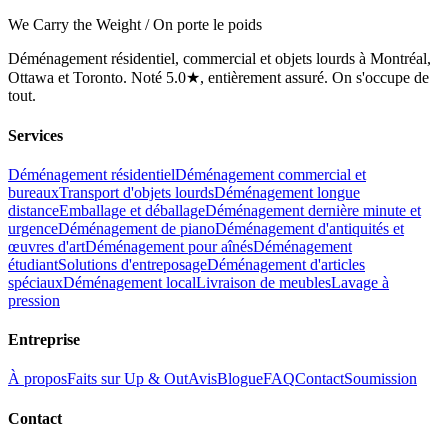
We Carry the Weight / On porte le poids
Déménagement résidentiel, commercial et objets lourds à Montréal,
Ottawa et Toronto. Noté 5.0★, entièrement assuré. On s'occupe de
tout.
Services
Déménagement résidentiel
Déménagement commercial et
bureaux
Transport d'objets lourds
Déménagement longue
distance
Emballage et déballage
Déménagement dernière minute et
urgence
Déménagement de piano
Déménagement d'antiquités et
œuvres d'art
Déménagement pour aînés
Déménagement
étudiant
Solutions d'entreposage
Déménagement d'articles
spéciaux
Déménagement local
Livraison de meubles
Lavage à
pression
Entreprise
À propos
Faits sur Up & Out
Avis
Blogue
FAQ
Contact
Soumission
Contact