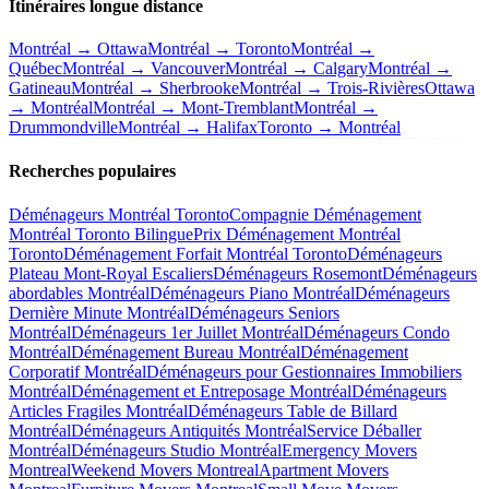
Itinéraires longue distance
Montréal → Ottawa
Montréal → Toronto
Montréal →
Québec
Montréal → Vancouver
Montréal → Calgary
Montréal →
Gatineau
Montréal → Sherbrooke
Montréal → Trois-Rivières
Ottawa
→ Montréal
Montréal → Mont-Tremblant
Montréal →
Drummondville
Montréal → Halifax
Toronto → Montréal
Recherches populaires
Déménageurs Montréal Toronto
Compagnie Déménagement
Montréal Toronto Bilingue
Prix Déménagement Montréal
Toronto
Déménagement Forfait Montréal Toronto
Déménageurs
Plateau Mont-Royal Escaliers
Déménageurs Rosemont
Déménageurs
abordables Montréal
Déménageurs Piano Montréal
Déménageurs
Dernière Minute Montréal
Déménageurs Seniors
Montréal
Déménageurs 1er Juillet Montréal
Déménageurs Condo
Montréal
Déménagement Bureau Montréal
Déménagement
Corporatif Montréal
Déménageurs pour Gestionnaires Immobiliers
Montréal
Déménagement et Entreposage Montréal
Déménageurs
Articles Fragiles Montréal
Déménageurs Table de Billard
Montréal
Déménageurs Antiquités Montréal
Service Déballer
Montréal
Déménageurs Studio Montréal
Emergency Movers
Montreal
Weekend Movers Montreal
Apartment Movers