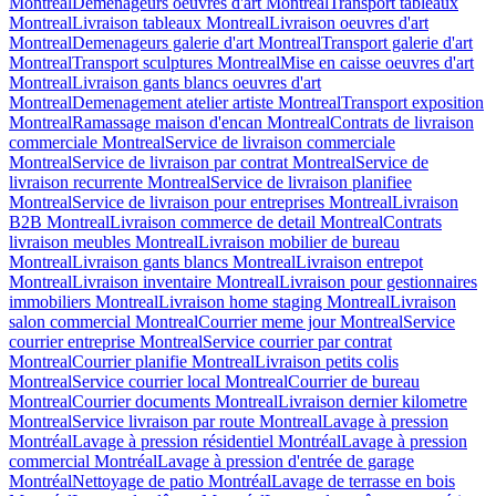
Montreal
Demenageurs oeuvres d'art Montreal
Transport tableaux
Montreal
Livraison tableaux Montreal
Livraison oeuvres d'art
Montreal
Demenageurs galerie d'art Montreal
Transport galerie d'art
Montreal
Transport sculptures Montreal
Mise en caisse oeuvres d'art
Montreal
Livraison gants blancs oeuvres d'art
Montreal
Demenagement atelier artiste Montreal
Transport exposition
Montreal
Ramassage maison d'encan Montreal
Contrats de livraison
commerciale Montreal
Service de livraison commerciale
Montreal
Service de livraison par contrat Montreal
Service de
livraison recurrente Montreal
Service de livraison planifiee
Montreal
Service de livraison pour entreprises Montreal
Livraison
B2B Montreal
Livraison commerce de detail Montreal
Contrats
livraison meubles Montreal
Livraison mobilier de bureau
Montreal
Livraison gants blancs Montreal
Livraison entrepot
Montreal
Livraison inventaire Montreal
Livraison pour gestionnaires
immobiliers Montreal
Livraison home staging Montreal
Livraison
salon commercial Montreal
Courrier meme jour Montreal
Service
courrier entreprise Montreal
Service courrier par contrat
Montreal
Courrier planifie Montreal
Livraison petits colis
Montreal
Service courrier local Montreal
Courrier de bureau
Montreal
Courrier documents Montreal
Livraison dernier kilometre
Montreal
Service livraison par route Montreal
Lavage à pression
Montréal
Lavage à pression résidentiel Montréal
Lavage à pression
commercial Montréal
Lavage à pression d'entrée de garage
Montréal
Nettoyage de patio Montréal
Lavage de terrasse en bois