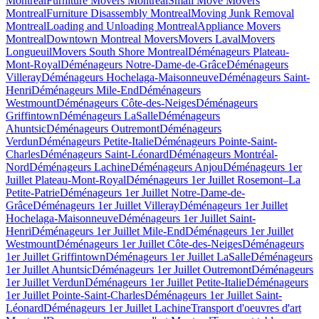
Montreal
Furniture Movers Montreal
Small Move Movers
Montreal
Furniture Disassembly Montreal
Moving Junk Removal
Montreal
Loading and Unloading Montreal
Appliance Movers
Montreal
Downtown Montreal Movers
Movers Laval
Movers
Longueuil
Movers South Shore Montreal
Déménageurs Plateau-
Mont-Royal
Déménageurs Notre-Dame-de-Grâce
Déménageurs
Villeray
Déménageurs Hochelaga-Maisonneuve
Déménageurs Saint-
Henri
Déménageurs Mile-End
Déménageurs
Westmount
Déménageurs Côte-des-Neiges
Déménageurs
Griffintown
Déménageurs LaSalle
Déménageurs
Ahuntsic
Déménageurs Outremont
Déménageurs
Verdun
Déménageurs Petite-Italie
Déménageurs Pointe-Saint-
Charles
Déménageurs Saint-Léonard
Déménageurs Montréal-
Nord
Déménageurs Lachine
Déménageurs Anjou
Déménageurs 1er
Juillet Plateau-Mont-Royal
Déménageurs 1er Juillet Rosemont–La
Petite-Patrie
Déménageurs 1er Juillet Notre-Dame-de-
Grâce
Déménageurs 1er Juillet Villeray
Déménageurs 1er Juillet
Hochelaga-Maisonneuve
Déménageurs 1er Juillet Saint-
Henri
Déménageurs 1er Juillet Mile-End
Déménageurs 1er Juillet
Westmount
Déménageurs 1er Juillet Côte-des-Neiges
Déménageurs
1er Juillet Griffintown
Déménageurs 1er Juillet LaSalle
Déménageurs
1er Juillet Ahuntsic
Déménageurs 1er Juillet Outremont
Déménageurs
1er Juillet Verdun
Déménageurs 1er Juillet Petite-Italie
Déménageurs
1er Juillet Pointe-Saint-Charles
Déménageurs 1er Juillet Saint-
Léonard
Déménageurs 1er Juillet Lachine
Transport d'oeuvres d'art