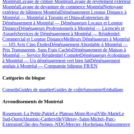
Montréal
Lavage de clôture Montréal
Lavage de revêtement extérieur
Montréal
Lavage de devanture de commerce Montréal
Nettoyage
extérieur de bâtiment Montréal
Déménagement Longue Distance à
Montréal — Montréal à Toronto et Ottawa
Entreprises de
Déménagement à Montréal — Déménageurs Locaux et Longue
Distance
Déménageurs Professionnels à Montréal — Licenciés et
Assurés
Services de Déménagement à Montréal — Résidentiel,
Commercial et Longue Distance
Meilleurs Déménageurs à Montréal
— 105 Avis Cinq Étoiles
Déménagement Abordable à Montréal —
Prix Transparents, Sans Frais Cachés
Déménagement de Maison à
Montréal — Service Résidentiel Complet
Déménageurs écologiques
à Montréal — Un déménagement vert bien fait
Déménagement
anglais à Montréal — Compagnie bilingue FR/EN
Catégories du blogue
Conseils
Guides de quartier
Guides de coûts
Saisonnier
Emballage
Arrondissements de Montréal
Rosemont–La Petite-Patrie
Le Plateau-Mont-Royal
Ville-Marie
Le
Sud-Ouest
Ahuntsic-Cartierville
Villeray–Saint-Michel–Parc-
Extension
Côte-des-Neiges–NDG
Mercier–Hochelaga-Maisonneuve