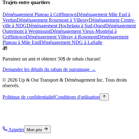
Trajets entre quartiers
Déménagement Plateau à Griffintown
Déménagement Mile End à
Verdun
Déménagement Rosemont à Villeray
Déménagement Centre-
ville à NDG
Déménagement Hochelaga à Sud-Ouest
Déménagement
Outremont à Westmount
Déménagement Vieux-Montréal à
Griffintown
Déménagement Villeray à Rosemont
Déménagement
Plateau à Mile End
Déménagement NDG à LaSalle
🎁
Parrainez un ami et obtenez 50$ de rabais chacun!
Demander les détails du rabais de parrainage →
© 2026 Up & Out Transport & Déménagement Inc.
Tous droits
réservés.
Politique de confidentialité
Conditions d'utilisation
Appeler
Mon prix