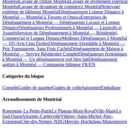
Montréal
Lavage de clôture Montréal
Lavage de revêtement extérieur
Montréal
Lavage de devanture de commerce Montréal
Nettoyage
extérieur de bâtiment Montréal
Déménagement Longue Distance à
Montréal — Montréal à Toronto et Ottawa
Entreprises de
Déménagement à Montréal — Déménageurs Locaux et Longue
Distance
Déménageurs Professionnels à Montréal — Licenciés et
Assurés
Services de Déménagement à Montréal — Résidentiel,
Commercial et Longue Distance
Meilleurs Déménageurs à Montréal
— 105 Avis Cinq Étoiles
Déménagement Abordable à Montréal —
Prix Transparents, Sans Frais Cachés
Déménagement de Maison à
Montréal — Service Résidentiel Complet
Déménageurs écologiques
à Montréal — Un déménagement vert bien fait
Déménagement
anglais à Montréal — Compagnie bilingue FR/EN
Catégories du blogue
Conseils
Guides de quartier
Guides de coûts
Saisonnier
Emballage
Arrondissements de Montréal
Rosemont–La Petite-Patrie
Le Plateau-Mont-Royal
Ville-Marie
Le
Sud-Ouest
Ahuntsic-Cartierville
Villeray–Saint-Michel–Parc-
Extension
Côte-des-Neiges–NDG
Mercier–Hochelaga-Maisonneuve