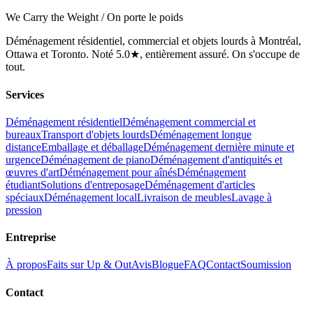
We Carry the Weight / On porte le poids
Déménagement résidentiel, commercial et objets lourds à Montréal,
Ottawa et Toronto. Noté 5.0★, entièrement assuré. On s'occupe de
tout.
Services
Déménagement résidentiel
Déménagement commercial et
bureaux
Transport d'objets lourds
Déménagement longue
distance
Emballage et déballage
Déménagement dernière minute et
urgence
Déménagement de piano
Déménagement d'antiquités et
œuvres d'art
Déménagement pour aînés
Déménagement
étudiant
Solutions d'entreposage
Déménagement d'articles
spéciaux
Déménagement local
Livraison de meubles
Lavage à
pression
Entreprise
À propos
Faits sur Up & Out
Avis
Blogue
FAQ
Contact
Soumission
Contact