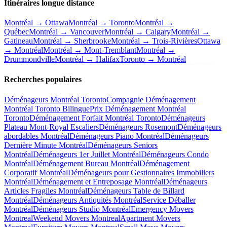
Itinéraires longue distance
Montréal → Ottawa
Montréal → Toronto
Montréal →
Québec
Montréal → Vancouver
Montréal → Calgary
Montréal →
Gatineau
Montréal → Sherbrooke
Montréal → Trois-Rivières
Ottawa
→ Montréal
Montréal → Mont-Tremblant
Montréal →
Drummondville
Montréal → Halifax
Toronto → Montréal
Recherches populaires
Déménageurs Montréal Toronto
Compagnie Déménagement
Montréal Toronto Bilingue
Prix Déménagement Montréal
Toronto
Déménagement Forfait Montréal Toronto
Déménageurs
Plateau Mont-Royal Escaliers
Déménageurs Rosemont
Déménageurs
abordables Montréal
Déménageurs Piano Montréal
Déménageurs
Dernière Minute Montréal
Déménageurs Seniors
Montréal
Déménageurs 1er Juillet Montréal
Déménageurs Condo
Montréal
Déménagement Bureau Montréal
Déménagement
Corporatif Montréal
Déménageurs pour Gestionnaires Immobiliers
Montréal
Déménagement et Entreposage Montréal
Déménageurs
Articles Fragiles Montréal
Déménageurs Table de Billard
Montréal
Déménageurs Antiquités Montréal
Service Déballer
Montréal
Déménageurs Studio Montréal
Emergency Movers
Montreal
Weekend Movers Montreal
Apartment Movers