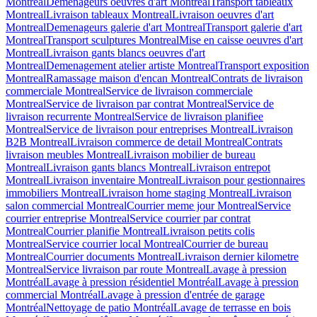
Montreal
Demenageurs oeuvres d'art Montreal
Transport tableaux
Montreal
Livraison tableaux Montreal
Livraison oeuvres d'art
Montreal
Demenageurs galerie d'art Montreal
Transport galerie d'art
Montreal
Transport sculptures Montreal
Mise en caisse oeuvres d'art
Montreal
Livraison gants blancs oeuvres d'art
Montreal
Demenagement atelier artiste Montreal
Transport exposition
Montreal
Ramassage maison d'encan Montreal
Contrats de livraison
commerciale Montreal
Service de livraison commerciale
Montreal
Service de livraison par contrat Montreal
Service de
livraison recurrente Montreal
Service de livraison planifiee
Montreal
Service de livraison pour entreprises Montreal
Livraison
B2B Montreal
Livraison commerce de detail Montreal
Contrats
livraison meubles Montreal
Livraison mobilier de bureau
Montreal
Livraison gants blancs Montreal
Livraison entrepot
Montreal
Livraison inventaire Montreal
Livraison pour gestionnaires
immobiliers Montreal
Livraison home staging Montreal
Livraison
salon commercial Montreal
Courrier meme jour Montreal
Service
courrier entreprise Montreal
Service courrier par contrat
Montreal
Courrier planifie Montreal
Livraison petits colis
Montreal
Service courrier local Montreal
Courrier de bureau
Montreal
Courrier documents Montreal
Livraison dernier kilometre
Montreal
Service livraison par route Montreal
Lavage à pression
Montréal
Lavage à pression résidentiel Montréal
Lavage à pression
commercial Montréal
Lavage à pression d'entrée de garage
Montréal
Nettoyage de patio Montréal
Lavage de terrasse en bois