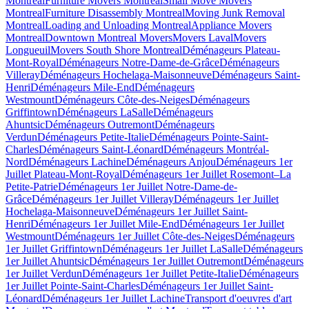
Montreal
Furniture Movers Montreal
Small Move Movers
Montreal
Furniture Disassembly Montreal
Moving Junk Removal
Montreal
Loading and Unloading Montreal
Appliance Movers
Montreal
Downtown Montreal Movers
Movers Laval
Movers
Longueuil
Movers South Shore Montreal
Déménageurs Plateau-
Mont-Royal
Déménageurs Notre-Dame-de-Grâce
Déménageurs
Villeray
Déménageurs Hochelaga-Maisonneuve
Déménageurs Saint-
Henri
Déménageurs Mile-End
Déménageurs
Westmount
Déménageurs Côte-des-Neiges
Déménageurs
Griffintown
Déménageurs LaSalle
Déménageurs
Ahuntsic
Déménageurs Outremont
Déménageurs
Verdun
Déménageurs Petite-Italie
Déménageurs Pointe-Saint-
Charles
Déménageurs Saint-Léonard
Déménageurs Montréal-
Nord
Déménageurs Lachine
Déménageurs Anjou
Déménageurs 1er
Juillet Plateau-Mont-Royal
Déménageurs 1er Juillet Rosemont–La
Petite-Patrie
Déménageurs 1er Juillet Notre-Dame-de-
Grâce
Déménageurs 1er Juillet Villeray
Déménageurs 1er Juillet
Hochelaga-Maisonneuve
Déménageurs 1er Juillet Saint-
Henri
Déménageurs 1er Juillet Mile-End
Déménageurs 1er Juillet
Westmount
Déménageurs 1er Juillet Côte-des-Neiges
Déménageurs
1er Juillet Griffintown
Déménageurs 1er Juillet LaSalle
Déménageurs
1er Juillet Ahuntsic
Déménageurs 1er Juillet Outremont
Déménageurs
1er Juillet Verdun
Déménageurs 1er Juillet Petite-Italie
Déménageurs
1er Juillet Pointe-Saint-Charles
Déménageurs 1er Juillet Saint-
Léonard
Déménageurs 1er Juillet Lachine
Transport d'oeuvres d'art