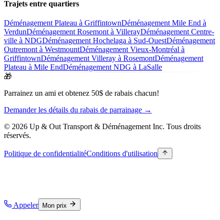
Trajets entre quartiers
Déménagement Plateau à Griffintown
Déménagement Mile End à
Verdun
Déménagement Rosemont à Villeray
Déménagement Centre-
ville à NDG
Déménagement Hochelaga à Sud-Ouest
Déménagement
Outremont à Westmount
Déménagement Vieux-Montréal à
Griffintown
Déménagement Villeray à Rosemont
Déménagement
Plateau à Mile End
Déménagement NDG à LaSalle
🎁
Parrainez un ami et obtenez 50$ de rabais chacun!
Demander les détails du rabais de parrainage →
© 2026 Up & Out Transport & Déménagement Inc.
Tous droits
réservés.
Politique de confidentialité
Conditions d'utilisation
Appeler
Mon prix