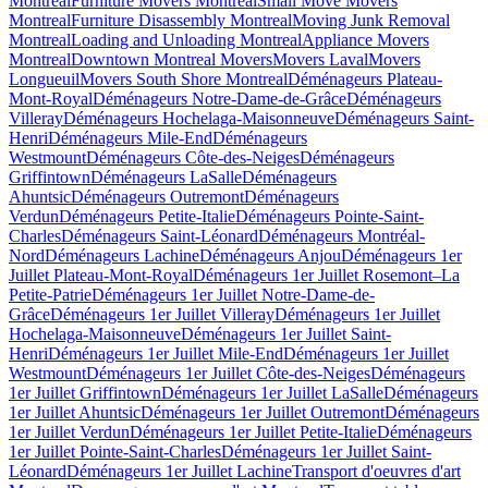
Montreal
Furniture Movers Montreal
Small Move Movers
Montreal
Furniture Disassembly Montreal
Moving Junk Removal
Montreal
Loading and Unloading Montreal
Appliance Movers
Montreal
Downtown Montreal Movers
Movers Laval
Movers
Longueuil
Movers South Shore Montreal
Déménageurs Plateau-
Mont-Royal
Déménageurs Notre-Dame-de-Grâce
Déménageurs
Villeray
Déménageurs Hochelaga-Maisonneuve
Déménageurs Saint-
Henri
Déménageurs Mile-End
Déménageurs
Westmount
Déménageurs Côte-des-Neiges
Déménageurs
Griffintown
Déménageurs LaSalle
Déménageurs
Ahuntsic
Déménageurs Outremont
Déménageurs
Verdun
Déménageurs Petite-Italie
Déménageurs Pointe-Saint-
Charles
Déménageurs Saint-Léonard
Déménageurs Montréal-
Nord
Déménageurs Lachine
Déménageurs Anjou
Déménageurs 1er
Juillet Plateau-Mont-Royal
Déménageurs 1er Juillet Rosemont–La
Petite-Patrie
Déménageurs 1er Juillet Notre-Dame-de-
Grâce
Déménageurs 1er Juillet Villeray
Déménageurs 1er Juillet
Hochelaga-Maisonneuve
Déménageurs 1er Juillet Saint-
Henri
Déménageurs 1er Juillet Mile-End
Déménageurs 1er Juillet
Westmount
Déménageurs 1er Juillet Côte-des-Neiges
Déménageurs
1er Juillet Griffintown
Déménageurs 1er Juillet LaSalle
Déménageurs
1er Juillet Ahuntsic
Déménageurs 1er Juillet Outremont
Déménageurs
1er Juillet Verdun
Déménageurs 1er Juillet Petite-Italie
Déménageurs
1er Juillet Pointe-Saint-Charles
Déménageurs 1er Juillet Saint-
Léonard
Déménageurs 1er Juillet Lachine
Transport d'oeuvres d'art