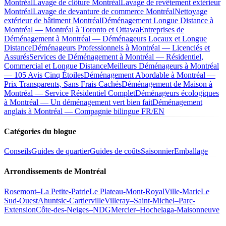
Montréal
Lavage de clôture Montréal
Lavage de revêtement extérieur
Montréal
Lavage de devanture de commerce Montréal
Nettoyage
extérieur de bâtiment Montréal
Déménagement Longue Distance à
Montréal — Montréal à Toronto et Ottawa
Entreprises de
Déménagement à Montréal — Déménageurs Locaux et Longue
Distance
Déménageurs Professionnels à Montréal — Licenciés et
Assurés
Services de Déménagement à Montréal — Résidentiel,
Commercial et Longue Distance
Meilleurs Déménageurs à Montréal
— 105 Avis Cinq Étoiles
Déménagement Abordable à Montréal —
Prix Transparents, Sans Frais Cachés
Déménagement de Maison à
Montréal — Service Résidentiel Complet
Déménageurs écologiques
à Montréal — Un déménagement vert bien fait
Déménagement
anglais à Montréal — Compagnie bilingue FR/EN
Catégories du blogue
Conseils
Guides de quartier
Guides de coûts
Saisonnier
Emballage
Arrondissements de Montréal
Rosemont–La Petite-Patrie
Le Plateau-Mont-Royal
Ville-Marie
Le
Sud-Ouest
Ahuntsic-Cartierville
Villeray–Saint-Michel–Parc-
Extension
Côte-des-Neiges–NDG
Mercier–Hochelaga-Maisonneuve