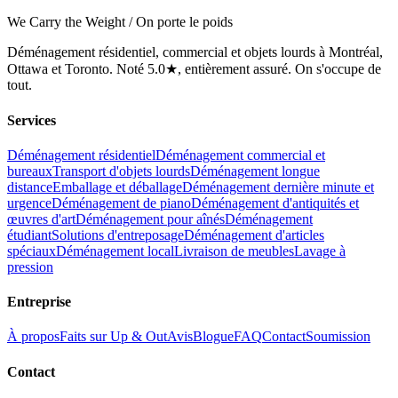
We Carry the Weight / On porte le poids
Déménagement résidentiel, commercial et objets lourds à Montréal,
Ottawa et Toronto. Noté 5.0★, entièrement assuré. On s'occupe de
tout.
Services
Déménagement résidentiel
Déménagement commercial et
bureaux
Transport d'objets lourds
Déménagement longue
distance
Emballage et déballage
Déménagement dernière minute et
urgence
Déménagement de piano
Déménagement d'antiquités et
œuvres d'art
Déménagement pour aînés
Déménagement
étudiant
Solutions d'entreposage
Déménagement d'articles
spéciaux
Déménagement local
Livraison de meubles
Lavage à
pression
Entreprise
À propos
Faits sur Up & Out
Avis
Blogue
FAQ
Contact
Soumission
Contact