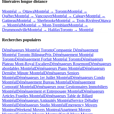
Itinéraires longue distance
Montréal → Ottawa
Montréal → Toronto
Montréal →
Québec
Montréal → Vancouver
Montréal → Calgary
Montréal →
Gatineau
Montréal → Sherbrooke
Montréal → Trois-Rivières
Ottawa
→ Montréal
Montréal → Mont-Tremblant
Montréal →
Drummondville
Montréal → Halifax
Toronto → Montréal
Recherches populaires
Déménageurs Montréal Toronto
Compagnie Déménagement
Montréal Toronto Bilingue
Prix Déménagement Montréal
Toronto
Déménagement Forfait Montréal Toronto
Déménageurs
Plateau Mont-Royal Escaliers
Déménageurs Rosemont
Déménageurs
abordables Montréal
Déménageurs Piano Montréal
Déménageurs
Dernière Minute Montréal
Déménageurs Seniors
Montréal
Déménageurs 1er Juillet Montréal
Déménageurs Condo
Montréal
Déménagement Bureau Montréal
Déménagement
Corporatif Montréal
Déménageurs pour Gestionnaires Immobiliers
Montréal
Déménagement et Entreposage Montréal
Déménageurs
Articles Fragiles Montréal
Déménageurs Table de Billard
Montréal
Déménageurs Antiquités Montréal
Service Déballer
Montréal
Déménageurs Studio Montréal
Emergency Movers
Montreal
Weekend Movers Montreal
Apartment Movers