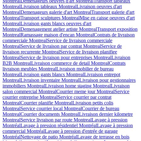
Montreal
Demenageurs oeuvres d'art Montreal
Transport tableaux
Montreal
Livraison tableaux Montreal
Livraison oeuvres d'art
Montreal
Demenageurs galerie d'art Montreal
Transport galerie d'art
Montreal
Transport sculptures Montreal
Mise en caisse oeuvres d'art
Montreal
Livraison gants blancs oeuvres d'art
Montreal
Demenagement atelier artiste Montreal
Transport exposition
Montreal
Ramassage maison d'encan Montreal
Contrats de livraison
commerciale Montreal
Service de livraison commerciale
Montreal
Service de livraison par contrat Montreal
Service de
livraison recurrente Montreal
Service de livraison planifiee
Montreal
Service de livraison pour entreprises Montreal
Livraison
B2B Montreal
Livraison commerce de detail Montreal
Contrats
livraison meubles Montreal
Livraison mobilier de bureau
Montreal
Livraison gants blancs Montreal
Livraison entrepot
Montreal
Livraison inventaire Montreal
Livraison pour gestionnaires
immobiliers Montreal
Livraison home staging Montreal
Livraison
salon commercial Montreal
Courrier meme jour Montreal
Service
courrier entreprise Montreal
Service courrier par contrat
Montreal
Courrier planifie Montreal
Livraison petits colis
Montreal
Service courrier local Montreal
Courrier de bureau
Montreal
Courrier documents Montreal
Livraison dernier kilometre
Montreal
Service livraison par route Montreal
Lavage à pression
Montréal
Lavage à pression résidentiel Montréal
Lavage à pression
commercial Montréal
Lavage à pression d'entrée de garage
Montréal
Nettoyage de patio Montréal
Lavage de terrasse en bois