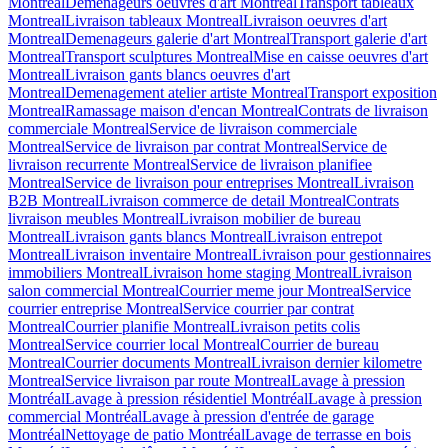
Montreal
Demenageurs oeuvres d'art Montreal
Transport tableaux
Montreal
Livraison tableaux Montreal
Livraison oeuvres d'art
Montreal
Demenageurs galerie d'art Montreal
Transport galerie d'art
Montreal
Transport sculptures Montreal
Mise en caisse oeuvres d'art
Montreal
Livraison gants blancs oeuvres d'art
Montreal
Demenagement atelier artiste Montreal
Transport exposition
Montreal
Ramassage maison d'encan Montreal
Contrats de livraison
commerciale Montreal
Service de livraison commerciale
Montreal
Service de livraison par contrat Montreal
Service de
livraison recurrente Montreal
Service de livraison planifiee
Montreal
Service de livraison pour entreprises Montreal
Livraison
B2B Montreal
Livraison commerce de detail Montreal
Contrats
livraison meubles Montreal
Livraison mobilier de bureau
Montreal
Livraison gants blancs Montreal
Livraison entrepot
Montreal
Livraison inventaire Montreal
Livraison pour gestionnaires
immobiliers Montreal
Livraison home staging Montreal
Livraison
salon commercial Montreal
Courrier meme jour Montreal
Service
courrier entreprise Montreal
Service courrier par contrat
Montreal
Courrier planifie Montreal
Livraison petits colis
Montreal
Service courrier local Montreal
Courrier de bureau
Montreal
Courrier documents Montreal
Livraison dernier kilometre
Montreal
Service livraison par route Montreal
Lavage à pression
Montréal
Lavage à pression résidentiel Montréal
Lavage à pression
commercial Montréal
Lavage à pression d'entrée de garage
Montréal
Nettoyage de patio Montréal
Lavage de terrasse en bois