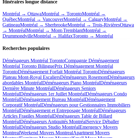
Itinéraires longue distance
Montréal → Ottawa
Montréal → Toronto
Montréal →
Québec
Montréal → Vancouver
Montréal → Calgary
Montréal →
Gatineau
Montréal → Sherbrooke
Montréal → Trois-Rivières
Ottawa
→ Montréal
Montréal → Mont-Tremblant
Montréal →
Drummondville
Montréal → Halifax
Toronto → Montréal
Recherches populaires
Déménageurs Montréal Toronto
Compagnie Déménagement
Montréal Toronto Bilingue
Prix Déménagement Montréal
Toronto
Déménagement Forfait Montréal Toronto
Déménageurs
Plateau Mont-Royal Escaliers
Déménageurs Rosemont
Déménageurs
abordables Montréal
Déménageurs Piano Montréal
Déménageurs
Dernière Minute Montréal
Déménageurs Seniors
Montréal
Déménageurs 1er Juillet Montréal
Déménageurs Condo
Montréal
Déménagement Bureau Montréal
Déménagement
Corporatif Montréal
Déménageurs pour Gestionnaires Immobiliers
Montréal
Déménagement et Entreposage Montréal
Déménageurs
Articles Fragiles Montréal
Déménageurs Table de Billard
Montréal
Déménageurs Antiquités Montréal
Service Déballer
Montréal
Déménageurs Studio Montréal
Emergency Movers
Montreal
Weekend Movers Montreal
Apartment Movers