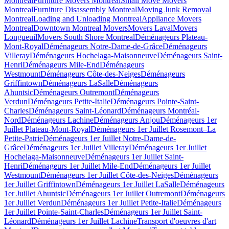
Montreal
Furniture Movers Montreal
Small Move Movers
Montreal
Furniture Disassembly Montreal
Moving Junk Removal
Montreal
Loading and Unloading Montreal
Appliance Movers
Montreal
Downtown Montreal Movers
Movers Laval
Movers
Longueuil
Movers South Shore Montreal
Déménageurs Plateau-
Mont-Royal
Déménageurs Notre-Dame-de-Grâce
Déménageurs
Villeray
Déménageurs Hochelaga-Maisonneuve
Déménageurs Saint-
Henri
Déménageurs Mile-End
Déménageurs
Westmount
Déménageurs Côte-des-Neiges
Déménageurs
Griffintown
Déménageurs LaSalle
Déménageurs
Ahuntsic
Déménageurs Outremont
Déménageurs
Verdun
Déménageurs Petite-Italie
Déménageurs Pointe-Saint-
Charles
Déménageurs Saint-Léonard
Déménageurs Montréal-
Nord
Déménageurs Lachine
Déménageurs Anjou
Déménageurs 1er
Juillet Plateau-Mont-Royal
Déménageurs 1er Juillet Rosemont–La
Petite-Patrie
Déménageurs 1er Juillet Notre-Dame-de-
Grâce
Déménageurs 1er Juillet Villeray
Déménageurs 1er Juillet
Hochelaga-Maisonneuve
Déménageurs 1er Juillet Saint-
Henri
Déménageurs 1er Juillet Mile-End
Déménageurs 1er Juillet
Westmount
Déménageurs 1er Juillet Côte-des-Neiges
Déménageurs
1er Juillet Griffintown
Déménageurs 1er Juillet LaSalle
Déménageurs
1er Juillet Ahuntsic
Déménageurs 1er Juillet Outremont
Déménageurs
1er Juillet Verdun
Déménageurs 1er Juillet Petite-Italie
Déménageurs
1er Juillet Pointe-Saint-Charles
Déménageurs 1er Juillet Saint-
Léonard
Déménageurs 1er Juillet Lachine
Transport d'oeuvres d'art