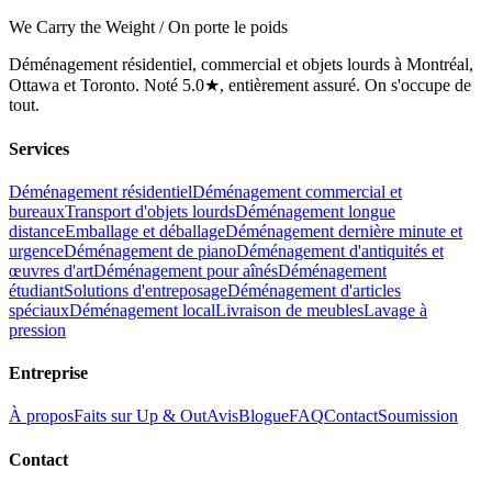
We Carry the Weight / On porte le poids
Déménagement résidentiel, commercial et objets lourds à Montréal,
Ottawa et Toronto. Noté 5.0★, entièrement assuré. On s'occupe de
tout.
Services
Déménagement résidentiel
Déménagement commercial et
bureaux
Transport d'objets lourds
Déménagement longue
distance
Emballage et déballage
Déménagement dernière minute et
urgence
Déménagement de piano
Déménagement d'antiquités et
œuvres d'art
Déménagement pour aînés
Déménagement
étudiant
Solutions d'entreposage
Déménagement d'articles
spéciaux
Déménagement local
Livraison de meubles
Lavage à
pression
Entreprise
À propos
Faits sur Up & Out
Avis
Blogue
FAQ
Contact
Soumission
Contact