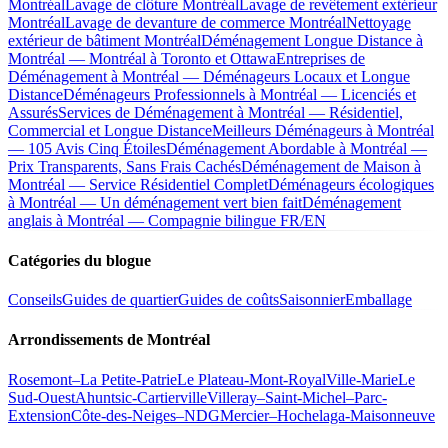
Montréal
Lavage de clôture Montréal
Lavage de revêtement extérieur
Montréal
Lavage de devanture de commerce Montréal
Nettoyage
extérieur de bâtiment Montréal
Déménagement Longue Distance à
Montréal — Montréal à Toronto et Ottawa
Entreprises de
Déménagement à Montréal — Déménageurs Locaux et Longue
Distance
Déménageurs Professionnels à Montréal — Licenciés et
Assurés
Services de Déménagement à Montréal — Résidentiel,
Commercial et Longue Distance
Meilleurs Déménageurs à Montréal
— 105 Avis Cinq Étoiles
Déménagement Abordable à Montréal —
Prix Transparents, Sans Frais Cachés
Déménagement de Maison à
Montréal — Service Résidentiel Complet
Déménageurs écologiques
à Montréal — Un déménagement vert bien fait
Déménagement
anglais à Montréal — Compagnie bilingue FR/EN
Catégories du blogue
Conseils
Guides de quartier
Guides de coûts
Saisonnier
Emballage
Arrondissements de Montréal
Rosemont–La Petite-Patrie
Le Plateau-Mont-Royal
Ville-Marie
Le
Sud-Ouest
Ahuntsic-Cartierville
Villeray–Saint-Michel–Parc-
Extension
Côte-des-Neiges–NDG
Mercier–Hochelaga-Maisonneuve