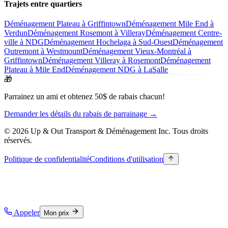
Trajets entre quartiers
Déménagement Plateau à Griffintown
Déménagement Mile End à
Verdun
Déménagement Rosemont à Villeray
Déménagement Centre-
ville à NDG
Déménagement Hochelaga à Sud-Ouest
Déménagement
Outremont à Westmount
Déménagement Vieux-Montréal à
Griffintown
Déménagement Villeray à Rosemont
Déménagement
Plateau à Mile End
Déménagement NDG à LaSalle
🎁
Parrainez un ami et obtenez 50$ de rabais chacun!
Demander les détails du rabais de parrainage →
© 2026 Up & Out Transport & Déménagement Inc.
Tous droits
réservés.
Politique de confidentialité
Conditions d'utilisation
Appeler
Mon prix