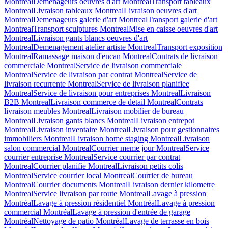
Montreal
Demenageurs oeuvres d'art Montreal
Transport tableaux
Montreal
Livraison tableaux Montreal
Livraison oeuvres d'art
Montreal
Demenageurs galerie d'art Montreal
Transport galerie d'art
Montreal
Transport sculptures Montreal
Mise en caisse oeuvres d'art
Montreal
Livraison gants blancs oeuvres d'art
Montreal
Demenagement atelier artiste Montreal
Transport exposition
Montreal
Ramassage maison d'encan Montreal
Contrats de livraison
commerciale Montreal
Service de livraison commerciale
Montreal
Service de livraison par contrat Montreal
Service de
livraison recurrente Montreal
Service de livraison planifiee
Montreal
Service de livraison pour entreprises Montreal
Livraison
B2B Montreal
Livraison commerce de detail Montreal
Contrats
livraison meubles Montreal
Livraison mobilier de bureau
Montreal
Livraison gants blancs Montreal
Livraison entrepot
Montreal
Livraison inventaire Montreal
Livraison pour gestionnaires
immobiliers Montreal
Livraison home staging Montreal
Livraison
salon commercial Montreal
Courrier meme jour Montreal
Service
courrier entreprise Montreal
Service courrier par contrat
Montreal
Courrier planifie Montreal
Livraison petits colis
Montreal
Service courrier local Montreal
Courrier de bureau
Montreal
Courrier documents Montreal
Livraison dernier kilometre
Montreal
Service livraison par route Montreal
Lavage à pression
Montréal
Lavage à pression résidentiel Montréal
Lavage à pression
commercial Montréal
Lavage à pression d'entrée de garage
Montréal
Nettoyage de patio Montréal
Lavage de terrasse en bois