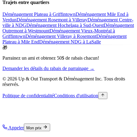
Trajets entre quartiers
Déménagement Plateau à Griffintown
Déménagement Mile End à
Verdun
Déménagement Rosemont à Villeray
Déménagement Centre-
ville à NDG
Déménagement Hochelaga à Sud-Ouest
Déménagement
Outremont à Westmount
Déménagement Vieux-Montréal à
Griffintown
Déménagement Villeray à Rosemont
Déménagement
Plateau à Mile End
Déménagement NDG à LaSalle
🎁
Parrainez un ami et obtenez 50$ de rabais chacun!
Demander les détails du rabais de parrainage →
© 2026 Up & Out Transport & Déménagement Inc.
Tous droits
réservés.
Politique de confidentialité
Conditions d'utilisation
Appeler
Mon prix