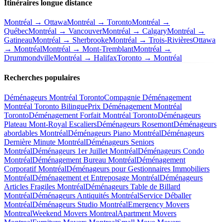
Itinéraires longue distance
Montréal → Ottawa
Montréal → Toronto
Montréal →
Québec
Montréal → Vancouver
Montréal → Calgary
Montréal →
Gatineau
Montréal → Sherbrooke
Montréal → Trois-Rivières
Ottawa
→ Montréal
Montréal → Mont-Tremblant
Montréal →
Drummondville
Montréal → Halifax
Toronto → Montréal
Recherches populaires
Déménageurs Montréal Toronto
Compagnie Déménagement
Montréal Toronto Bilingue
Prix Déménagement Montréal
Toronto
Déménagement Forfait Montréal Toronto
Déménageurs
Plateau Mont-Royal Escaliers
Déménageurs Rosemont
Déménageurs
abordables Montréal
Déménageurs Piano Montréal
Déménageurs
Dernière Minute Montréal
Déménageurs Seniors
Montréal
Déménageurs 1er Juillet Montréal
Déménageurs Condo
Montréal
Déménagement Bureau Montréal
Déménagement
Corporatif Montréal
Déménageurs pour Gestionnaires Immobiliers
Montréal
Déménagement et Entreposage Montréal
Déménageurs
Articles Fragiles Montréal
Déménageurs Table de Billard
Montréal
Déménageurs Antiquités Montréal
Service Déballer
Montréal
Déménageurs Studio Montréal
Emergency Movers
Montreal
Weekend Movers Montreal
Apartment Movers