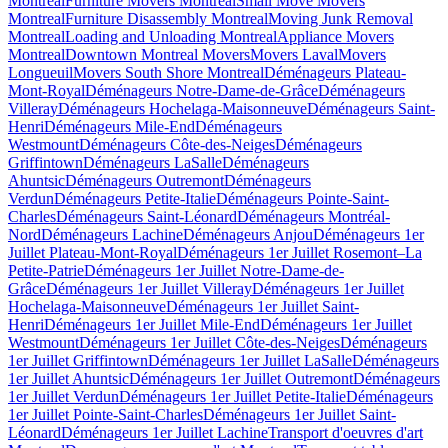
Montreal
Furniture Movers Montreal
Small Move Movers
Montreal
Furniture Disassembly Montreal
Moving Junk Removal
Montreal
Loading and Unloading Montreal
Appliance Movers
Montreal
Downtown Montreal Movers
Movers Laval
Movers
Longueuil
Movers South Shore Montreal
Déménageurs Plateau-
Mont-Royal
Déménageurs Notre-Dame-de-Grâce
Déménageurs
Villeray
Déménageurs Hochelaga-Maisonneuve
Déménageurs Saint-
Henri
Déménageurs Mile-End
Déménageurs
Westmount
Déménageurs Côte-des-Neiges
Déménageurs
Griffintown
Déménageurs LaSalle
Déménageurs
Ahuntsic
Déménageurs Outremont
Déménageurs
Verdun
Déménageurs Petite-Italie
Déménageurs Pointe-Saint-
Charles
Déménageurs Saint-Léonard
Déménageurs Montréal-
Nord
Déménageurs Lachine
Déménageurs Anjou
Déménageurs 1er
Juillet Plateau-Mont-Royal
Déménageurs 1er Juillet Rosemont–La
Petite-Patrie
Déménageurs 1er Juillet Notre-Dame-de-
Grâce
Déménageurs 1er Juillet Villeray
Déménageurs 1er Juillet
Hochelaga-Maisonneuve
Déménageurs 1er Juillet Saint-
Henri
Déménageurs 1er Juillet Mile-End
Déménageurs 1er Juillet
Westmount
Déménageurs 1er Juillet Côte-des-Neiges
Déménageurs
1er Juillet Griffintown
Déménageurs 1er Juillet LaSalle
Déménageurs
1er Juillet Ahuntsic
Déménageurs 1er Juillet Outremont
Déménageurs
1er Juillet Verdun
Déménageurs 1er Juillet Petite-Italie
Déménageurs
1er Juillet Pointe-Saint-Charles
Déménageurs 1er Juillet Saint-
Léonard
Déménageurs 1er Juillet Lachine
Transport d'oeuvres d'art