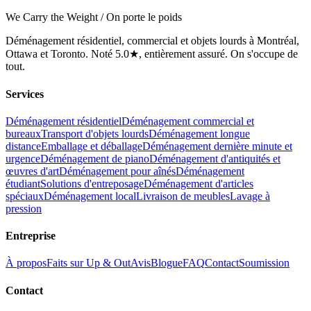
We Carry the Weight / On porte le poids
Déménagement résidentiel, commercial et objets lourds à Montréal,
Ottawa et Toronto. Noté 5.0★, entièrement assuré. On s'occupe de
tout.
Services
Déménagement résidentiel
Déménagement commercial et
bureaux
Transport d'objets lourds
Déménagement longue
distance
Emballage et déballage
Déménagement dernière minute et
urgence
Déménagement de piano
Déménagement d'antiquités et
œuvres d'art
Déménagement pour aînés
Déménagement
étudiant
Solutions d'entreposage
Déménagement d'articles
spéciaux
Déménagement local
Livraison de meubles
Lavage à
pression
Entreprise
À propos
Faits sur Up & Out
Avis
Blogue
FAQ
Contact
Soumission
Contact