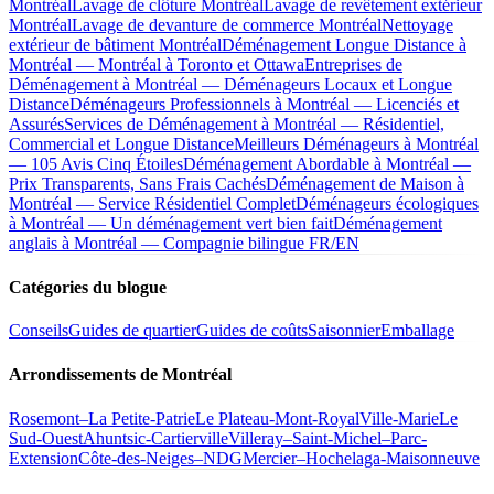
Montréal
Lavage de clôture Montréal
Lavage de revêtement extérieur
Montréal
Lavage de devanture de commerce Montréal
Nettoyage
extérieur de bâtiment Montréal
Déménagement Longue Distance à
Montréal — Montréal à Toronto et Ottawa
Entreprises de
Déménagement à Montréal — Déménageurs Locaux et Longue
Distance
Déménageurs Professionnels à Montréal — Licenciés et
Assurés
Services de Déménagement à Montréal — Résidentiel,
Commercial et Longue Distance
Meilleurs Déménageurs à Montréal
— 105 Avis Cinq Étoiles
Déménagement Abordable à Montréal —
Prix Transparents, Sans Frais Cachés
Déménagement de Maison à
Montréal — Service Résidentiel Complet
Déménageurs écologiques
à Montréal — Un déménagement vert bien fait
Déménagement
anglais à Montréal — Compagnie bilingue FR/EN
Catégories du blogue
Conseils
Guides de quartier
Guides de coûts
Saisonnier
Emballage
Arrondissements de Montréal
Rosemont–La Petite-Patrie
Le Plateau-Mont-Royal
Ville-Marie
Le
Sud-Ouest
Ahuntsic-Cartierville
Villeray–Saint-Michel–Parc-
Extension
Côte-des-Neiges–NDG
Mercier–Hochelaga-Maisonneuve