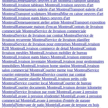
Montreal
Demenageurs oeuvres d'art Montreal
Transport tableaux
Montreal
Livraison tableaux Montreal
Livraison oeuvres d'art
Montreal
Demenageurs galerie d'art Montreal
Transport galerie d'art
Montreal
Transport sculptures Montreal
Mise en caisse oeuvres d'art
Montreal
Livraison gants blancs oeuvres d'art
Montreal
Demenagement atelier artiste Montreal
Transport exposition
Montreal
Ramassage maison d'encan Montreal
Contrats de livraison
commerciale Montreal
Service de livraison commerciale
Montreal
Service de livraison par contrat Montreal
Service de
livraison recurrente Montreal
Service de livraison planifiee
Montreal
Service de livraison pour entreprises Montreal
Livraison
B2B Montreal
Livraison commerce de detail Montreal
Contrats
livraison meubles Montreal
Livraison mobilier de bureau
Montreal
Livraison gants blancs Montreal
Livraison entrepot
Montreal
Livraison inventaire Montreal
Livraison pour gestionnaires
immobiliers Montreal
Livraison home staging Montreal
Livraison
salon commercial Montreal
Courrier meme jour Montreal
Service
courrier entreprise Montreal
Service courrier par contrat
Montreal
Courrier planifie Montreal
Livraison petits colis
Montreal
Service courrier local Montreal
Courrier de bureau
Montreal
Courrier documents Montreal
Livraison dernier kilometre
Montreal
Service livraison par route Montreal
Lavage à pression
Montréal
Lavage à pression résidentiel Montréal
Lavage à pression
commercial Montréal
Lavage à pression d'entrée de garage
Montréal
Nettoyage de patio Montréal
Lavage de terrasse en bois