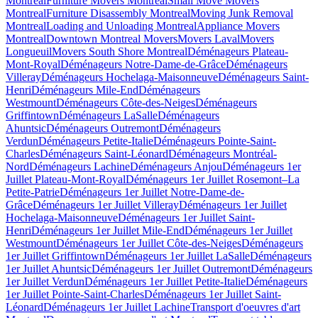
Montreal
Furniture Movers Montreal
Small Move Movers
Montreal
Furniture Disassembly Montreal
Moving Junk Removal
Montreal
Loading and Unloading Montreal
Appliance Movers
Montreal
Downtown Montreal Movers
Movers Laval
Movers
Longueuil
Movers South Shore Montreal
Déménageurs Plateau-
Mont-Royal
Déménageurs Notre-Dame-de-Grâce
Déménageurs
Villeray
Déménageurs Hochelaga-Maisonneuve
Déménageurs Saint-
Henri
Déménageurs Mile-End
Déménageurs
Westmount
Déménageurs Côte-des-Neiges
Déménageurs
Griffintown
Déménageurs LaSalle
Déménageurs
Ahuntsic
Déménageurs Outremont
Déménageurs
Verdun
Déménageurs Petite-Italie
Déménageurs Pointe-Saint-
Charles
Déménageurs Saint-Léonard
Déménageurs Montréal-
Nord
Déménageurs Lachine
Déménageurs Anjou
Déménageurs 1er
Juillet Plateau-Mont-Royal
Déménageurs 1er Juillet Rosemont–La
Petite-Patrie
Déménageurs 1er Juillet Notre-Dame-de-
Grâce
Déménageurs 1er Juillet Villeray
Déménageurs 1er Juillet
Hochelaga-Maisonneuve
Déménageurs 1er Juillet Saint-
Henri
Déménageurs 1er Juillet Mile-End
Déménageurs 1er Juillet
Westmount
Déménageurs 1er Juillet Côte-des-Neiges
Déménageurs
1er Juillet Griffintown
Déménageurs 1er Juillet LaSalle
Déménageurs
1er Juillet Ahuntsic
Déménageurs 1er Juillet Outremont
Déménageurs
1er Juillet Verdun
Déménageurs 1er Juillet Petite-Italie
Déménageurs
1er Juillet Pointe-Saint-Charles
Déménageurs 1er Juillet Saint-
Léonard
Déménageurs 1er Juillet Lachine
Transport d'oeuvres d'art