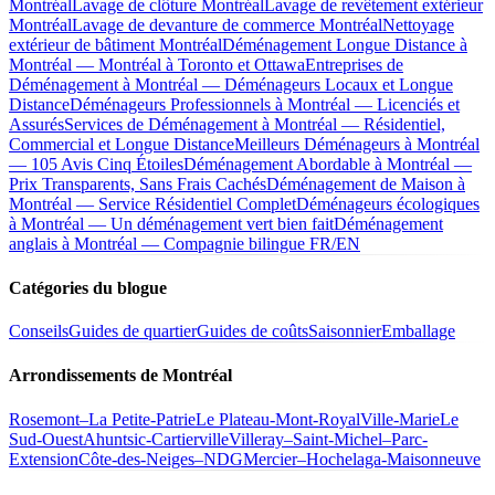
Montréal
Lavage de clôture Montréal
Lavage de revêtement extérieur
Montréal
Lavage de devanture de commerce Montréal
Nettoyage
extérieur de bâtiment Montréal
Déménagement Longue Distance à
Montréal — Montréal à Toronto et Ottawa
Entreprises de
Déménagement à Montréal — Déménageurs Locaux et Longue
Distance
Déménageurs Professionnels à Montréal — Licenciés et
Assurés
Services de Déménagement à Montréal — Résidentiel,
Commercial et Longue Distance
Meilleurs Déménageurs à Montréal
— 105 Avis Cinq Étoiles
Déménagement Abordable à Montréal —
Prix Transparents, Sans Frais Cachés
Déménagement de Maison à
Montréal — Service Résidentiel Complet
Déménageurs écologiques
à Montréal — Un déménagement vert bien fait
Déménagement
anglais à Montréal — Compagnie bilingue FR/EN
Catégories du blogue
Conseils
Guides de quartier
Guides de coûts
Saisonnier
Emballage
Arrondissements de Montréal
Rosemont–La Petite-Patrie
Le Plateau-Mont-Royal
Ville-Marie
Le
Sud-Ouest
Ahuntsic-Cartierville
Villeray–Saint-Michel–Parc-
Extension
Côte-des-Neiges–NDG
Mercier–Hochelaga-Maisonneuve