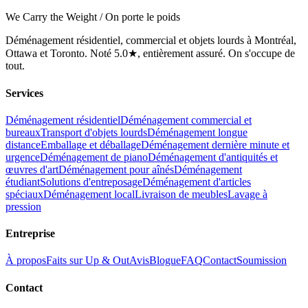
We Carry the Weight / On porte le poids
Déménagement résidentiel, commercial et objets lourds à Montréal,
Ottawa et Toronto. Noté 5.0★, entièrement assuré. On s'occupe de
tout.
Services
Déménagement résidentiel
Déménagement commercial et
bureaux
Transport d'objets lourds
Déménagement longue
distance
Emballage et déballage
Déménagement dernière minute et
urgence
Déménagement de piano
Déménagement d'antiquités et
œuvres d'art
Déménagement pour aînés
Déménagement
étudiant
Solutions d'entreposage
Déménagement d'articles
spéciaux
Déménagement local
Livraison de meubles
Lavage à
pression
Entreprise
À propos
Faits sur Up & Out
Avis
Blogue
FAQ
Contact
Soumission
Contact