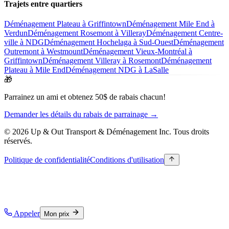
Trajets entre quartiers
Déménagement Plateau à Griffintown
Déménagement Mile End à
Verdun
Déménagement Rosemont à Villeray
Déménagement Centre-
ville à NDG
Déménagement Hochelaga à Sud-Ouest
Déménagement
Outremont à Westmount
Déménagement Vieux-Montréal à
Griffintown
Déménagement Villeray à Rosemont
Déménagement
Plateau à Mile End
Déménagement NDG à LaSalle
🎁
Parrainez un ami et obtenez 50$ de rabais chacun!
Demander les détails du rabais de parrainage →
© 2026 Up & Out Transport & Déménagement Inc.
Tous droits
réservés.
Politique de confidentialité
Conditions d'utilisation
Appeler
Mon prix