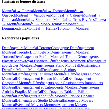
Itinéraires longue distance
Montréal → Ottawa
Montréal → Toronto
Montréal →
Québec
Montréal → Vancouver
Montréal → Calgary
Montréal →
Gatineau
Montréal → Sherbrooke
Montréal → Trois-Rivières
Ottawa
→ Montréal
Montréal → Mont-Tremblant
Montréal →
Drummondville
Montréal → Halifax
Toronto → Montréal
Recherches populaires
Déménageurs Montréal Toronto
Compagnie Déménagement
Montréal Toronto Bilingue
Prix Déménagement Montréal
Toronto
Déménagement Forfait Montréal Toronto
Déménageurs
Plateau Mont-Royal Escaliers
Déménageurs Rosemont
Déménageurs
abordables Montréal
Déménageurs Piano Montréal
Déménageurs
Dernière Minute Montréal
Déménageurs Seniors
Montréal
Déménageurs 1er Juillet Montréal
Déménageurs Condo
Montréal
Déménagement Bureau Montréal
Déménagement
Corporatif Montréal
Déménageurs pour Gestionnaires Immobiliers
Montréal
Déménagement et Entreposage Montréal
Déménageurs
Articles Fragiles Montréal
Déménageurs Table de Billard
Montréal
Déménageurs Antiquités Montréal
Service Déballer
Montréal
Déménageurs Studio Montréal
Emergency Movers
Montreal
Weekend Movers Montreal
Apartment Movers