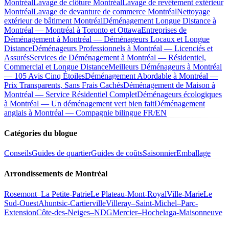
Montréal
Lavage de clôture Montréal
Lavage de revêtement extérieur
Montréal
Lavage de devanture de commerce Montréal
Nettoyage
extérieur de bâtiment Montréal
Déménagement Longue Distance à
Montréal — Montréal à Toronto et Ottawa
Entreprises de
Déménagement à Montréal — Déménageurs Locaux et Longue
Distance
Déménageurs Professionnels à Montréal — Licenciés et
Assurés
Services de Déménagement à Montréal — Résidentiel,
Commercial et Longue Distance
Meilleurs Déménageurs à Montréal
— 105 Avis Cinq Étoiles
Déménagement Abordable à Montréal —
Prix Transparents, Sans Frais Cachés
Déménagement de Maison à
Montréal — Service Résidentiel Complet
Déménageurs écologiques
à Montréal — Un déménagement vert bien fait
Déménagement
anglais à Montréal — Compagnie bilingue FR/EN
Catégories du blogue
Conseils
Guides de quartier
Guides de coûts
Saisonnier
Emballage
Arrondissements de Montréal
Rosemont–La Petite-Patrie
Le Plateau-Mont-Royal
Ville-Marie
Le
Sud-Ouest
Ahuntsic-Cartierville
Villeray–Saint-Michel–Parc-
Extension
Côte-des-Neiges–NDG
Mercier–Hochelaga-Maisonneuve