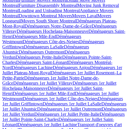
Montreal
Furniture Movers Montreal
Small Move Movers
Montreal
Furniture Disassembly Montreal
Moving Junk Removal
Montreal
Loading and Unloading Montreal
Appliance Movers
Montreal
Downtown Montreal Movers
Movers Laval
Movers
Longueuil
Movers South Shore Montreal
Déménageurs Plateau-
Mont-Royal
Déménageurs Notre-Dame-de-Grâce
Déménageurs
Villeray
Déménageurs Hochelaga-Maisonneuve
Déménageurs Saint-
Henri
Déménageurs Mile-End
Déménageurs
Westmount
Déménageurs Côte-des-Neiges
Déménageurs
Griffintown
Déménageurs LaSalle
Déménageurs
Ahuntsic
Déménageurs Outremont
Déménageurs
Verdun
Déménageurs Petite-Italie
Déménageurs Pointe-Saint-
Charles
Déménageurs Saint-Léonard
Déménageurs Montréal-
Nord
Déménageurs Lachine
Déménageurs Anjou
Déménageurs 1er
Juillet Plateau-Mont-Royal
Déménageurs 1er Juillet Rosemont–La
Petite-Patrie
Déménageurs 1er Juillet Notre-Dame-de-
Grâce
Déménageurs 1er Juillet Villeray
Déménageurs 1er Juillet
Hochelaga-Maisonneuve
Déménageurs 1er Juillet Saint-
Henri
Déménageurs 1er Juillet Mile-End
Déménageurs 1er Juillet
Westmount
Déménageurs 1er Juillet Côte-des-Neiges
Déménageurs
1er Juillet Griffintown
Déménageurs 1er Juillet LaSalle
Déménageurs
1er Juillet Ahuntsic
Déménageurs 1er Juillet Outremont
Déménageurs
1er Juillet Verdun
Déménageurs 1er Juillet Petite-Italie
Déménageurs
1er Juillet Pointe-Saint-Charles
Déménageurs 1er Juillet Saint-
Léonard
Déménageurs 1er Juillet Lachine
Transport d'oeuvres d'art