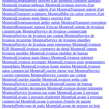
Montreal
Demenageurs oeuvres d'art Montreal
Transport tableaux
Montreal
Livraison tableaux Montreal
Livraison oeuvres d'art
Montreal
Demenageurs galerie d'art Montreal
Transport galerie d'art
Montreal
Transport sculptures Montreal
Mise en caisse oeuvres d'art
Montreal
Livraison gants blancs oeuvres d'art
Montreal
Demenagement atelier artiste Montreal
Transport exposition
Montreal
Ramassage maison d'encan Montreal
Contrats de livraison
commerciale Montreal
Service de livraison commerciale
Montreal
Service de livraison par contrat Montreal
Service de
livraison recurrente Montreal
Service de livraison planifiee
Montreal
Service de livraison pour entreprises Montreal
Livraison
B2B Montreal
Livraison commerce de detail Montreal
Contrats
livraison meubles Montreal
Livraison mobilier de bureau
Montreal
Livraison gants blancs Montreal
Livraison entrepot
Montreal
Livraison inventaire Montreal
Livraison pour gestionnaires
immobiliers Montreal
Livraison home staging Montreal
Livraison
salon commercial Montreal
Courrier meme jour Montreal
Service
courrier entreprise Montreal
Service courrier par contrat
Montreal
Courrier planifie Montreal
Livraison petits colis
Montreal
Service courrier local Montreal
Courrier de bureau
Montreal
Courrier documents Montreal
Livraison dernier kilometre
Montreal
Service livraison par route Montreal
Lavage à pression
Montréal
Lavage à pression résidentiel Montréal
Lavage à pression
commercial Montréal
Lavage à pression d'entrée de garage
Montréal
Nettoyage de patio Montréal
Lavage de terrasse en bois