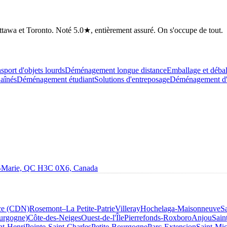
tawa et Toronto. Noté 5.0★, entièrement assuré. On s'occupe de tout.
sport d'objets lourds
Déménagement longue distance
Emballage et déba
aînés
Déménagement étudiant
Solutions d'entreposage
Déménagement d'a
le-Marie, QC H3C 0X6, Canada
ce (CDN)
Rosemont–La Petite-Patrie
Villeray
Hochelaga-Maisonneuve
S
ourgogne)
Côte-des-Neiges
Ouest-de-l'Île
Pierrefonds-Roxboro
Anjou
Sain
nt-Henri
Pointe-Saint-Charles
Petite-Bourgogne
Parc-Extension
Saint-Mic