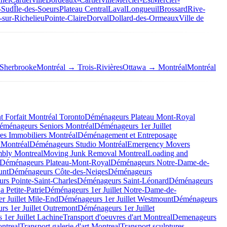
-Sud
Île-des-Soeurs
Plateau Central
Laval
Longueuil
Brossard
Rive-
-sur-Richelieu
Pointe-Claire
Dorval
Dollard-des-Ormeaux
Ville de
Sherbrooke
Montréal → Trois-Rivières
Ottawa → Montréal
Montréal
Forfait Montréal Toronto
Déménageurs Plateau Mont-Royal
éménageurs Seniors Montréal
Déménageurs 1er Juillet
es Immobiliers Montréal
Déménagement et Entreposage
 Montréal
Déménageurs Studio Montréal
Emergency Movers
mbly Montreal
Moving Junk Removal Montreal
Loading and
Déménageurs Plateau-Mont-Royal
Déménageurs Notre-Dame-de-
unt
Déménageurs Côte-des-Neiges
Déménageurs
rs Pointe-Saint-Charles
Déménageurs Saint-Léonard
Déménageurs
 Petite-Patrie
Déménageurs 1er Juillet Notre-Dame-de-
r Juillet Mile-End
Déménageurs 1er Juillet Westmount
Déménageurs
s 1er Juillet Outremont
Déménageurs 1er Juillet
1er Juillet Lachine
Transport d'oeuvres d'art Montreal
Demenageurs
ntreal
Transport galerie d'art Montreal
Transport sculptures