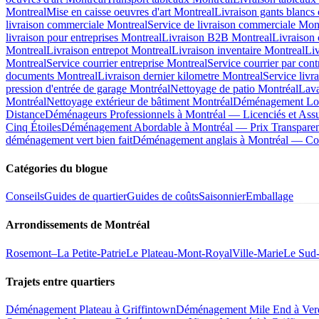
Montreal
Mise en caisse oeuvres d'art Montreal
Livraison gants blancs 
livraison commerciale Montreal
Service de livraison commerciale Mon
livraison pour entreprises Montreal
Livraison B2B Montreal
Livraison
Montreal
Livraison entrepot Montreal
Livraison inventaire Montreal
Liv
Montreal
Service courrier entreprise Montreal
Service courrier par cont
documents Montreal
Livraison dernier kilometre Montreal
Service livr
pression d'entrée de garage Montréal
Nettoyage de patio Montréal
Lava
Montréal
Nettoyage extérieur de bâtiment Montréal
Déménagement Long
Distance
Déménageurs Professionnels à Montréal — Licenciés et Ass
Cinq Étoiles
Déménagement Abordable à Montréal — Prix Transparent
déménagement vert bien fait
Déménagement anglais à Montréal — Co
Catégories du blogue
Conseils
Guides de quartier
Guides de coûts
Saisonnier
Emballage
Arrondissements de Montréal
Rosemont–La Petite-Patrie
Le Plateau-Mont-Royal
Ville-Marie
Le Sud
Trajets entre quartiers
Déménagement Plateau à Griffintown
Déménagement Mile End à Ver