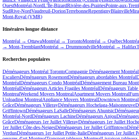
Ouest
Montréal-Nord
L'Île-Bizard
Rivière-des-Prairies
Pointe-aux-Trem
Sud
Rive-Nord
Vaudreuil-Dorion
Terrebonne
Repentigny
Blainville
Mira
Mont-Royal (VMR)
Itinéraires longue distance
Montréal → Ottawa
Montréal → Toronto
Montréal → Québec
Montré
→ Mont-Tremblant
Montréal → Drummondville
Montréal → Halifax
T
Recherches populaires
Déménageurs Montréal Toronto
Compagnie Déménagement Montréal 
Escaliers
Déménageurs Rosemont
Déménageurs abordables Montréal
D
Montréal
Déménageurs Condo Montréal
Déménagement Bureau Montr
Montréal
Déménageurs Articles Fragiles Montréal
Déménageurs Table 
Montreal
Weekend Movers Montreal
Apartment Movers Montreal
Furn
Unloading Montreal
Appliance Movers Montreal
Downtown Montreal
Grâce
Déménageurs Villeray
Déménageurs Hochelaga-Maisonneuve
D
Griffintown
Déménageurs LaSalle
Déménageurs Ahuntsic
Déménageur
Montréal-Nord
Déménageurs Lachine
Déménageurs Anjou
Déménageur
Grâce
Déménageurs 1er Juillet Villeray
Déménageurs 1er Juillet Hoch
1er Juillet Côte-des-Neiges
Déménageurs 1er Juillet Griffintown
Démén
Verdun
Déménageurs 1er Juillet Petite-Italie
Déménageurs 1er Juillet P
oeuvres d'art Montreal
Transport tableaux Montreal
Livraison tableaux