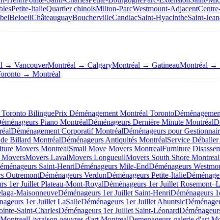
bles
Petite-Italie
Quartier chinois
Milton-Parc
Westmount-Adjacent
Centre
bel
Beloeil
Châteauguay
Boucherville
Candiac
Saint-Hyacinthe
Saint-Jean
al → Vancouver
Montréal → Calgary
Montréal → Gatineau
Montréal → 
oronto → Montréal
Toronto Bilingue
Prix Déménagement Montréal Toronto
Déménagement 
éménageurs Piano Montréal
Déménageurs Dernière Minute Montréal
D
éal
Déménagement Corporatif Montréal
Déménageurs pour Gestionnair
de Billard Montréal
Déménageurs Antiquités Montréal
Service Déballer
iture Movers Montreal
Small Move Movers Montreal
Furniture Disasse
 Movers
Movers Laval
Movers Longueuil
Movers South Shore Montreal
éménageurs Saint-Henri
Déménageurs Mile-End
Déménageurs Westmo
s Outremont
Déménageurs Verdun
Déménageurs Petite-Italie
Déménageu
s 1er Juillet Plateau-Mont-Royal
Déménageurs 1er Juillet Rosemont–La
elaga-Maisonneuve
Déménageurs 1er Juillet Saint-Henri
Déménageurs 1e
ageurs 1er Juillet LaSalle
Déménageurs 1er Juillet Ahuntsic
Déménageur
ointe-Saint-Charles
Déménageurs 1er Juillet Saint-Léonard
Déménageurs 
 Montreal
Livraison oeuvres d'art Montreal
Demenageurs galerie d'art Mo