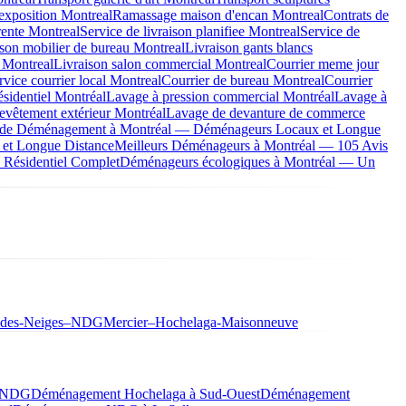
exposition Montreal
Ramassage maison d'encan Montreal
Contrats de
rente Montreal
Service de livraison planifiee Montreal
Service de
ison mobilier de bureau Montreal
Livraison gants blancs
 Montreal
Livraison salon commercial Montreal
Courrier meme jour
rvice courrier local Montreal
Courrier de bureau Montreal
Courrier
ésidentiel Montréal
Lavage à pression commercial Montréal
Lavage à
evêtement extérieur Montréal
Lavage de devanture de commerce
s de Déménagement à Montréal — Déménageurs Locaux et Longue
 et Longue Distance
Meilleurs Déménageurs à Montréal — 105 Avis
Résidentiel Complet
Déménageurs écologiques à Montréal — Un
-des-Neiges–NDG
Mercier–Hochelaga-Maisonneuve
à NDG
Déménagement Hochelaga à Sud-Ouest
Déménagement