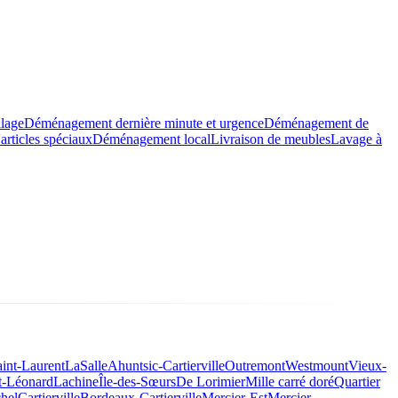
llage
Déménagement dernière minute et urgence
Déménagement de
rticles spéciaux
Déménagement local
Livraison de meubles
Lavage à
aint-Laurent
LaSalle
Ahuntsic-Cartierville
Outremont
Westmount
Vieux-
t-Léonard
Lachine
Île-des-Sœurs
De Lorimier
Mille carré doré
Quartier
hel
Cartierville
Bordeaux-Cartierville
Mercier-Est
Mercier-