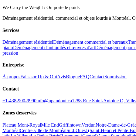
We Carry the Weight / On porte le poids
Déménagement résidentiel, commercial et objets lourds à Montréal, Ot
Services
Déménagement résidentiel
Déménagement commercial et bureaux
Tran
piano
Déménagement d'antiquités et œuvres d'art
Déménagement pour 
pression
Entreprise
À propos
Faits sur Up & Out
Avis
Blogue
FAQ
Contact
Soumission
Contact
+1-438-900-9990
info@upandout.ca
1288 Rue Saint-Antoine O, Vil
Zones desservies
Plateau Mont-Royal
Mile End
Griffintown
Verdun
Notre-Dame-de-Grâ
Montréal
Centre-ville de Montréal
Sud-Ouest (Saint-Henri et Petite-B
latin
Le Village
La Petite-Patrie
Rosemont (Central)
Angus
Snowdon
Sai