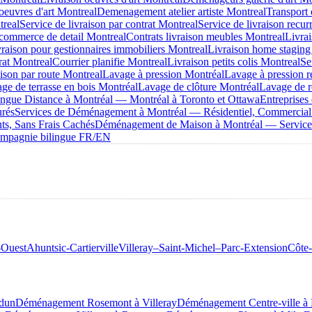
oeuvres d'art Montreal
Demenagement atelier artiste Montreal
Transport 
treal
Service de livraison par contrat Montreal
Service de livraison recur
 commerce de detail Montreal
Contrats livraison meubles Montreal
Livra
raison pour gestionnaires immobiliers Montreal
Livraison home staging
rat Montreal
Courrier planifie Montreal
Livraison petits colis Montreal
Se
aison par route Montreal
Lavage à pression Montréal
Lavage à pression r
ge de terrasse en bois Montréal
Lavage de clôture Montréal
Lavage de r
ue Distance à Montréal — Montréal à Toronto et Ottawa
Entreprise
urés
Services de Déménagement à Montréal — Résidentiel, Commercial
s, Sans Frais Cachés
Déménagement de Maison à Montréal — Service 
mpagnie bilingue FR/EN
-Ouest
Ahuntsic-Cartierville
Villeray–Saint-Michel–Parc-Extension
Côte
dun
Déménagement Rosemont à Villeray
Déménagement Centre-ville 