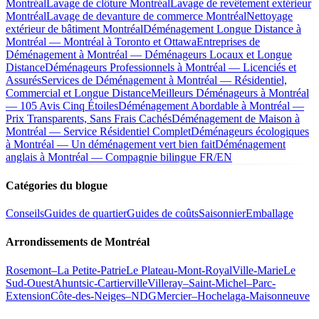
Montréal
Lavage de clôture Montréal
Lavage de revêtement extérieur
Montréal
Lavage de devanture de commerce Montréal
Nettoyage
extérieur de bâtiment Montréal
Déménagement Longue Distance à
Montréal — Montréal à Toronto et Ottawa
Entreprises de
Déménagement à Montréal — Déménageurs Locaux et Longue
Distance
Déménageurs Professionnels à Montréal — Licenciés et
Assurés
Services de Déménagement à Montréal — Résidentiel,
Commercial et Longue Distance
Meilleurs Déménageurs à Montréal
— 105 Avis Cinq Étoiles
Déménagement Abordable à Montréal —
Prix Transparents, Sans Frais Cachés
Déménagement de Maison à
Montréal — Service Résidentiel Complet
Déménageurs écologiques
à Montréal — Un déménagement vert bien fait
Déménagement
anglais à Montréal — Compagnie bilingue FR/EN
Catégories du blogue
Conseils
Guides de quartier
Guides de coûts
Saisonnier
Emballage
Arrondissements de Montréal
Rosemont–La Petite-Patrie
Le Plateau-Mont-Royal
Ville-Marie
Le
Sud-Ouest
Ahuntsic-Cartierville
Villeray–Saint-Michel–Parc-
Extension
Côte-des-Neiges–NDG
Mercier–Hochelaga-Maisonneuve