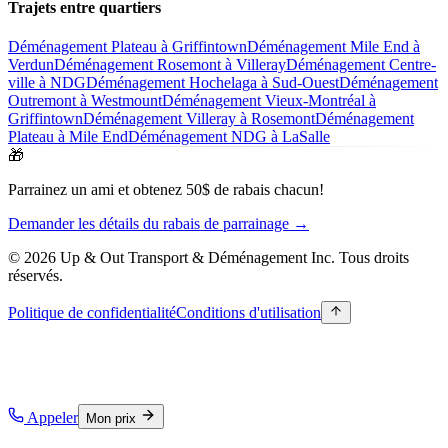
Trajets entre quartiers
Déménagement Plateau à Griffintown
Déménagement Mile End à
Verdun
Déménagement Rosemont à Villeray
Déménagement Centre-
ville à NDG
Déménagement Hochelaga à Sud-Ouest
Déménagement
Outremont à Westmount
Déménagement Vieux-Montréal à
Griffintown
Déménagement Villeray à Rosemont
Déménagement
Plateau à Mile End
Déménagement NDG à LaSalle
🎁
Parrainez un ami et obtenez 50$ de rabais chacun!
Demander les détails du rabais de parrainage →
© 2026 Up & Out Transport & Déménagement Inc.
Tous droits
réservés.
Politique de confidentialité
Conditions d'utilisation
Appeler
Mon prix