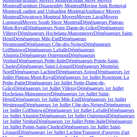
Montreal
Furniture Movers Montreal
Small Move Movers
Montreal
Furniture Disassembly Montreal
Moving Junk Removal
Montreal
Loading and Unloading Montreal
Appliance Movers
Montreal
Downtown Montreal Movers
Movers Laval
Movers
Longueuil
Movers South Shore Montreal
Déménageurs Plateau-
Mont-Royal
Déménageurs Notre-Dame-de-Grâce
Déménageurs
Villeray
Déménageurs Hochelaga-Maisonneuve
Déménageurs Saint-
Henri
Déménageurs Mile-End
Déménageurs
Westmount
Déménageurs Côte-des-Neiges
Déménageurs
Griffintown
Déménageurs LaSalle
Déménageurs
Ahuntsic
Déménageurs Outremont
Déménageurs
Verdun
Déménageurs Petite-Italie
Déménageurs Pointe-Saint-
Charles
Déménageurs Saint-Léonard
Déménageurs Montréal-
Nord
Déménageurs Lachine
Déménageurs Anjou
Déménageurs 1er
Juillet Plateau-Mont-Royal
Déménageurs 1er Juillet Rosemont–La
Petite-Patrie
Déménageurs 1er Juillet Notre-Dame-de-
Grâce
Déménageurs 1er Juillet Villeray
Déménageurs 1er Juillet
Hochelaga-Maisonneuve
Déménageurs 1er Juillet Saint-
Henri
Déménageurs 1er Juillet Mile-End
Déménageurs 1er Juillet
Westmount
Déménageurs 1er Juillet Côte-des-Neiges
Déménageurs
1er Juillet Griffintown
Déménageurs 1er Juillet LaSalle
Déménageurs
1er Juillet Ahuntsic
Déménageurs 1er Juillet Outremont
Déménageurs
1er Juillet Verdun
Déménageurs 1er Juillet Petite-Italie
Déménageurs
1er Juillet Pointe-Saint-Charles
Déménageurs 1er Juillet Saint-
Léonard
Déménageurs 1er Juillet Lachine
Transport d'oeuvres d'art