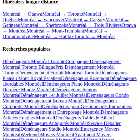
Itinéraires longue distance
Montréal → Ottawa
Montréal → Toronto
Montréal →
Québec
Montréal → Vancouver
Montréal → Calgary
Montréal →
Gatineau
Montréal → Sherbrooke
Montréal → Trois-Rivières
Ottawa
→ Montréal
Montréal → Mont-Tremblant
Montréal →
Drummondville
Montréal → Halifax
Toronto → Montréal
Recherches populaires
Déménageurs Montréal Toronto
Compagnie Déménagement
Montréal Toronto Bilingue
Prix Déménagement Montréal
Toronto
Déménagement Forfait Montréal Toronto
Déménageurs
Plateau Mont-Royal Escaliers
Déménageurs Rosemont
Déménageurs
abordables Montréal
Déménageurs Piano Montréal
Déménageurs
Dernière Minute Montréal
Déménageurs Seniors
Montréal
Déménageurs 1er Juillet Montréal
Déménageurs Condo
Montréal
Déménagement Bureau Montréal
Déménagement
Corporatif Montréal
Déménageurs pour Gestionnaires Immobiliers
Montréal
Déménagement et Entreposage Montréal
Déménageurs
Articles Fragiles Montréal
Déménageurs Table de Billard
Montréal
Déménageurs Antiquités Montréal
Service Déballer
Montréal
Déménageurs Studio Montréal
Emergency Movers
Montreal
Weekend Movers Montreal
Apartment Movers