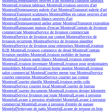
Montreal
Demenageurs oeuvres d'art Montreal
Transport tableaux
Montreal
Livraison tableaux Montreal
Livraison oeuvres d'art
Montreal
Demenageurs galerie d'art Montreal
Transport galerie d'art
Montreal
Transport sculptures Montreal
Mise en caisse oeuvres d'art
Montreal
Livraison gants blancs oeuvres d'art
Montreal
Demenagement atelier artiste Montreal
Transport exposition
Montreal
Ramassage maison d'encan Montreal
Contrats de livraison
commerciale Montreal
Service de livraison commerciale
Montreal
Service de livraison par contrat Montreal
Service de
livraison recurrente Montreal
Service de livraison planifiee
Montreal
Service de livraison pour entreprises Montreal
Livraison
B2B Montreal
Livraison commerce de detail Montreal
Contrats
livraison meubles Montreal
Livraison mobilier de bureau
Montreal
Livraison gants blancs Montreal
Livraison entrepot
Montreal
Livraison inventaire Montreal
Livraison pour gestionnaires
immobiliers Montreal
Livraison home staging Montreal
Livraison
salon commercial Montreal
Courrier meme jour Montreal
Service
courrier entreprise Montreal
Service courrier par contrat
Montreal
Courrier planifie Montreal
Livraison petits colis
Montreal
Service courrier local Montreal
Courrier de bureau
Montreal
Courrier documents Montreal
Livraison dernier kilometre
Montreal
Service livraison par route Montreal
Lavage à pression
Montréal
Lavage à pression résidentiel Montréal
Lavage à pression
commercial Montréal
Lavage à pression d'entrée de garage
Montréal
Nettoyage de patio Montréal
Lavage de terrasse en bois