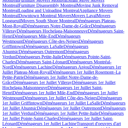
Montreal
Furniture Movers Montreal
Small Move Movers
Montreal
Furniture Disassembly Montreal
Moving Junk Removal
Montreal
Loading and Unloading Montreal
Appliance Movers
Montreal
Downtown Montreal Movers
Movers Laval
Movers
Longueuil
Movers South Shore Montreal
Déménageurs Plateau-
Mont-Royal
Déménageurs Notre-Dame-de-Grâce
Déménageurs
Villeray
Déménageurs Hochelaga-Maisonneuve
Déménageurs Saint-
Henri
Déménageurs Mile-End
Déménageurs
Westmount
Déménageurs Côte-des-Neiges
Déménageurs
Griffintown
Déménageurs LaSalle
Déménageurs
Ahuntsic
Déménageurs Outremont
Déménageurs
Verdun
Déménageurs Petite-Italie
Déménageurs Pointe-Saint-
Charles
Déménageurs Saint-Léonard
Déménageurs Montréal-
Nord
Déménageurs Lachine
Déménageurs Anjou
Déménageurs 1er
Juillet Plateau-Mont-Royal
Déménageurs 1er Juillet Rosemont–La
Petite-Patrie
Déménageurs 1er Juillet Notre-Dame-de-
Grâce
Déménageurs 1er Juillet Villeray
Déménageurs 1er Juillet
Hochelaga-Maisonneuve
Déménageurs 1er Juillet Saint-
Henri
Déménageurs 1er Juillet Mile-End
Déménageurs 1er Juillet
Westmount
Déménageurs 1er Juillet Côte-des-Neiges
Déménageurs
1er Juillet Griffintown
Déménageurs 1er Juillet LaSalle
Déménageurs
1er Juillet Ahuntsic
Déménageurs 1er Juillet Outremont
Déménageurs
1er Juillet Verdun
Déménageurs 1er Juillet Petite-Italie
Déménageurs
1er Juillet Pointe-Saint-Charles
Déménageurs 1er Juillet Saint-
Léonard
Déménageurs 1er Juillet Lachine
Transport d'oeuvres d'art