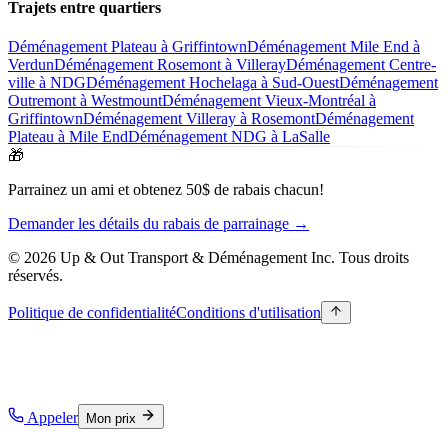
Trajets entre quartiers
Déménagement Plateau à Griffintown
Déménagement Mile End à
Verdun
Déménagement Rosemont à Villeray
Déménagement Centre-
ville à NDG
Déménagement Hochelaga à Sud-Ouest
Déménagement
Outremont à Westmount
Déménagement Vieux-Montréal à
Griffintown
Déménagement Villeray à Rosemont
Déménagement
Plateau à Mile End
Déménagement NDG à LaSalle
🎁
Parrainez un ami et obtenez 50$ de rabais chacun!
Demander les détails du rabais de parrainage →
© 2026 Up & Out Transport & Déménagement Inc.
Tous droits
réservés.
Politique de confidentialité
Conditions d'utilisation
Appeler
Mon prix