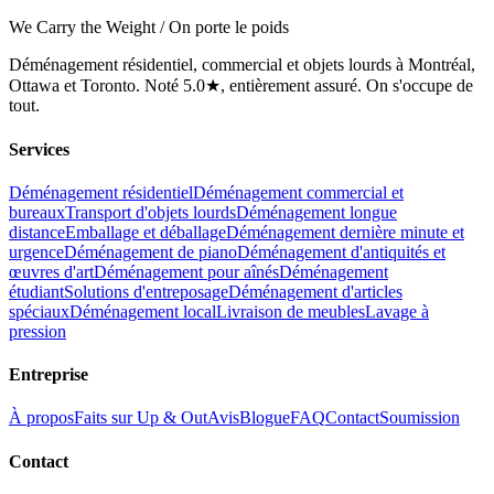
We Carry the Weight / On porte le poids
Déménagement résidentiel, commercial et objets lourds à Montréal,
Ottawa et Toronto. Noté 5.0★, entièrement assuré. On s'occupe de
tout.
Services
Déménagement résidentiel
Déménagement commercial et
bureaux
Transport d'objets lourds
Déménagement longue
distance
Emballage et déballage
Déménagement dernière minute et
urgence
Déménagement de piano
Déménagement d'antiquités et
œuvres d'art
Déménagement pour aînés
Déménagement
étudiant
Solutions d'entreposage
Déménagement d'articles
spéciaux
Déménagement local
Livraison de meubles
Lavage à
pression
Entreprise
À propos
Faits sur Up & Out
Avis
Blogue
FAQ
Contact
Soumission
Contact