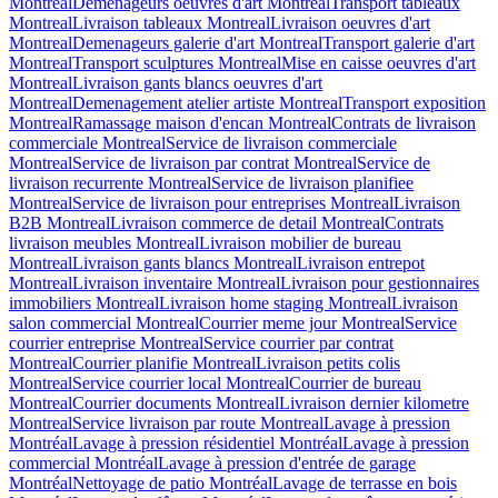
Montreal
Demenageurs oeuvres d'art Montreal
Transport tableaux
Montreal
Livraison tableaux Montreal
Livraison oeuvres d'art
Montreal
Demenageurs galerie d'art Montreal
Transport galerie d'art
Montreal
Transport sculptures Montreal
Mise en caisse oeuvres d'art
Montreal
Livraison gants blancs oeuvres d'art
Montreal
Demenagement atelier artiste Montreal
Transport exposition
Montreal
Ramassage maison d'encan Montreal
Contrats de livraison
commerciale Montreal
Service de livraison commerciale
Montreal
Service de livraison par contrat Montreal
Service de
livraison recurrente Montreal
Service de livraison planifiee
Montreal
Service de livraison pour entreprises Montreal
Livraison
B2B Montreal
Livraison commerce de detail Montreal
Contrats
livraison meubles Montreal
Livraison mobilier de bureau
Montreal
Livraison gants blancs Montreal
Livraison entrepot
Montreal
Livraison inventaire Montreal
Livraison pour gestionnaires
immobiliers Montreal
Livraison home staging Montreal
Livraison
salon commercial Montreal
Courrier meme jour Montreal
Service
courrier entreprise Montreal
Service courrier par contrat
Montreal
Courrier planifie Montreal
Livraison petits colis
Montreal
Service courrier local Montreal
Courrier de bureau
Montreal
Courrier documents Montreal
Livraison dernier kilometre
Montreal
Service livraison par route Montreal
Lavage à pression
Montréal
Lavage à pression résidentiel Montréal
Lavage à pression
commercial Montréal
Lavage à pression d'entrée de garage
Montréal
Nettoyage de patio Montréal
Lavage de terrasse en bois