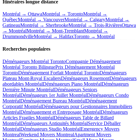
Itinéraires longue distance
Montréal → Ottawa
Montréal → Toronto
Montréal →
Québec
Montréal → Vancouver
Montréal → Calgary
Montréal →
Gatineau
Montréal → Sherbrooke
Montréal → Trois-Rivières
Ottawa
→ Montréal
Montréal → Mont-Tremblant
Montréal →
Drummondville
Montréal → Halifax
Toronto → Montréal
Recherches populaires
Déménageurs Montréal Toronto
Compagnie Déménagement
Montréal Toronto Bilingue
Prix Déménagement Montréal
Toronto
Déménagement Forfait Montréal Toronto
Déménageurs
Plateau Mont-Royal Escaliers
Déménageurs Rosemont
Déménageurs
abordables Montréal
Déménageurs Piano Montréal
Déménageurs
Dernière Minute Montréal
Déménageurs Seniors
Montréal
Déménageurs 1er Juillet Montréal
Déménageurs Condo
Montréal
Déménagement Bureau Montréal
Déménagement
Corporatif Montréal
Déménageurs pour Gestionnaires Immobiliers
Montréal
Déménagement et Entreposage Montréal
Déménageurs
Articles Fragiles Montréal
Déménageurs Table de Billard
Montréal
Déménageurs Antiquités Montréal
Service Déballer
Montréal
Déménageurs Studio Montréal
Emergency Movers
Montreal
Weekend Movers Montreal
Apartment Movers