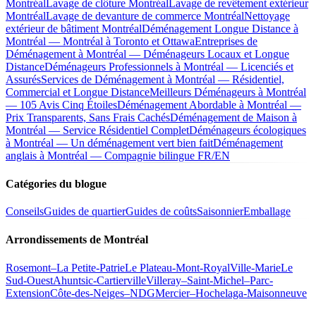
Montréal
Lavage de clôture Montréal
Lavage de revêtement extérieur
Montréal
Lavage de devanture de commerce Montréal
Nettoyage
extérieur de bâtiment Montréal
Déménagement Longue Distance à
Montréal — Montréal à Toronto et Ottawa
Entreprises de
Déménagement à Montréal — Déménageurs Locaux et Longue
Distance
Déménageurs Professionnels à Montréal — Licenciés et
Assurés
Services de Déménagement à Montréal — Résidentiel,
Commercial et Longue Distance
Meilleurs Déménageurs à Montréal
— 105 Avis Cinq Étoiles
Déménagement Abordable à Montréal —
Prix Transparents, Sans Frais Cachés
Déménagement de Maison à
Montréal — Service Résidentiel Complet
Déménageurs écologiques
à Montréal — Un déménagement vert bien fait
Déménagement
anglais à Montréal — Compagnie bilingue FR/EN
Catégories du blogue
Conseils
Guides de quartier
Guides de coûts
Saisonnier
Emballage
Arrondissements de Montréal
Rosemont–La Petite-Patrie
Le Plateau-Mont-Royal
Ville-Marie
Le
Sud-Ouest
Ahuntsic-Cartierville
Villeray–Saint-Michel–Parc-
Extension
Côte-des-Neiges–NDG
Mercier–Hochelaga-Maisonneuve