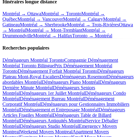
Itinéraires longue distance
Montréal → Ottawa
Montréal → Toronto
Montréal →
Québec
Montréal → Vancouver
Montréal → Calgary
Montréal →
Gatineau
Montréal → Sherbrooke
Montréal → Trois-Rivières
Ottawa
→ Montréal
Montréal → Mont-Tremblant
Montréal →
Drummondville
Montréal → Halifax
Toronto → Montréal
Recherches populaires
Déménageurs Montréal Toronto
Compagnie Déménagement
Montréal Toronto Bilingue
Prix Déménagement Montréal
Toronto
Déménagement Forfait Montréal Toronto
Déménageurs
Plateau Mont-Royal Escaliers
Déménageurs Rosemont
Déménageurs
abordables Montréal
Déménageurs Piano Montréal
Déménageurs
Dernière Minute Montréal
Déménageurs Seniors
Montréal
Déménageurs 1er Juillet Montréal
Déménageurs Condo
Montréal
Déménagement Bureau Montréal
Déménagement
Corporatif Montréal
Déménageurs pour Gestionnaires Immobiliers
Montréal
Déménagement et Entreposage Montréal
Déménageurs
Articles Fragiles Montréal
Déménageurs Table de Billard
Montréal
Déménageurs Antiquités Montréal
Service Déballer
Montréal
Déménageurs Studio Montréal
Emergency Movers
Montreal
Weekend Movers Montreal
Apartment Movers