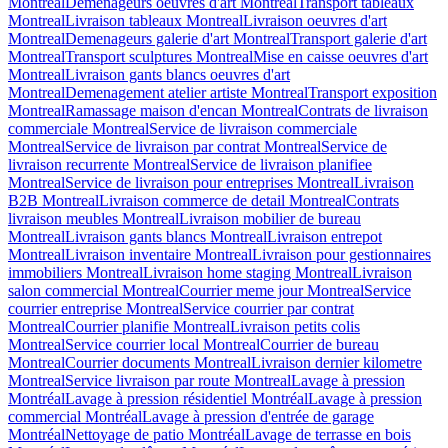
Montreal
Demenageurs oeuvres d'art Montreal
Transport tableaux
Montreal
Livraison tableaux Montreal
Livraison oeuvres d'art
Montreal
Demenageurs galerie d'art Montreal
Transport galerie d'art
Montreal
Transport sculptures Montreal
Mise en caisse oeuvres d'art
Montreal
Livraison gants blancs oeuvres d'art
Montreal
Demenagement atelier artiste Montreal
Transport exposition
Montreal
Ramassage maison d'encan Montreal
Contrats de livraison
commerciale Montreal
Service de livraison commerciale
Montreal
Service de livraison par contrat Montreal
Service de
livraison recurrente Montreal
Service de livraison planifiee
Montreal
Service de livraison pour entreprises Montreal
Livraison
B2B Montreal
Livraison commerce de detail Montreal
Contrats
livraison meubles Montreal
Livraison mobilier de bureau
Montreal
Livraison gants blancs Montreal
Livraison entrepot
Montreal
Livraison inventaire Montreal
Livraison pour gestionnaires
immobiliers Montreal
Livraison home staging Montreal
Livraison
salon commercial Montreal
Courrier meme jour Montreal
Service
courrier entreprise Montreal
Service courrier par contrat
Montreal
Courrier planifie Montreal
Livraison petits colis
Montreal
Service courrier local Montreal
Courrier de bureau
Montreal
Courrier documents Montreal
Livraison dernier kilometre
Montreal
Service livraison par route Montreal
Lavage à pression
Montréal
Lavage à pression résidentiel Montréal
Lavage à pression
commercial Montréal
Lavage à pression d'entrée de garage
Montréal
Nettoyage de patio Montréal
Lavage de terrasse en bois