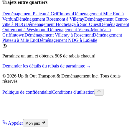
Trajets entre quartiers
Déménagement Plateau à Griffintown
Déménagement Mile End à
Verdun
Déménagement Rosemont à Villeray
Déménagement Centre-
ville à NDG
Déménagement Hochelaga à Sud-Ouest
Déménagement
Outremont à Westmount
Déménagement Vieux-Montréal à
Griffintown
Déménagement Villeray à Rosemont
Déménagement
Plateau à Mile End
Déménagement NDG à LaSalle
🎁
Parrainez un ami et obtenez 50$ de rabais chacun!
Demander les détails du rabais de parrainage →
© 2026 Up & Out Transport & Déménagement Inc.
Tous droits
réservés.
Politique de confidentialité
Conditions d'utilisation
Appeler
Mon prix