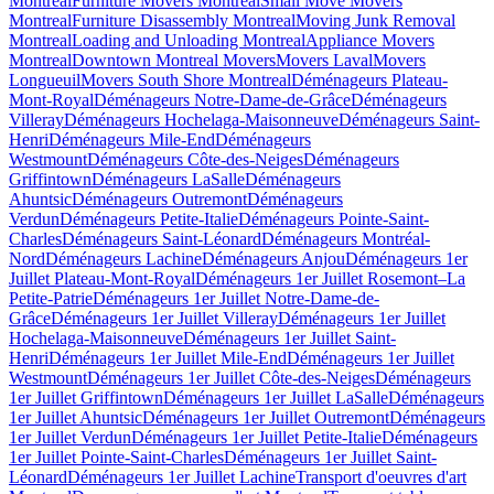
Montreal
Furniture Movers Montreal
Small Move Movers
Montreal
Furniture Disassembly Montreal
Moving Junk Removal
Montreal
Loading and Unloading Montreal
Appliance Movers
Montreal
Downtown Montreal Movers
Movers Laval
Movers
Longueuil
Movers South Shore Montreal
Déménageurs Plateau-
Mont-Royal
Déménageurs Notre-Dame-de-Grâce
Déménageurs
Villeray
Déménageurs Hochelaga-Maisonneuve
Déménageurs Saint-
Henri
Déménageurs Mile-End
Déménageurs
Westmount
Déménageurs Côte-des-Neiges
Déménageurs
Griffintown
Déménageurs LaSalle
Déménageurs
Ahuntsic
Déménageurs Outremont
Déménageurs
Verdun
Déménageurs Petite-Italie
Déménageurs Pointe-Saint-
Charles
Déménageurs Saint-Léonard
Déménageurs Montréal-
Nord
Déménageurs Lachine
Déménageurs Anjou
Déménageurs 1er
Juillet Plateau-Mont-Royal
Déménageurs 1er Juillet Rosemont–La
Petite-Patrie
Déménageurs 1er Juillet Notre-Dame-de-
Grâce
Déménageurs 1er Juillet Villeray
Déménageurs 1er Juillet
Hochelaga-Maisonneuve
Déménageurs 1er Juillet Saint-
Henri
Déménageurs 1er Juillet Mile-End
Déménageurs 1er Juillet
Westmount
Déménageurs 1er Juillet Côte-des-Neiges
Déménageurs
1er Juillet Griffintown
Déménageurs 1er Juillet LaSalle
Déménageurs
1er Juillet Ahuntsic
Déménageurs 1er Juillet Outremont
Déménageurs
1er Juillet Verdun
Déménageurs 1er Juillet Petite-Italie
Déménageurs
1er Juillet Pointe-Saint-Charles
Déménageurs 1er Juillet Saint-
Léonard
Déménageurs 1er Juillet Lachine
Transport d'oeuvres d'art