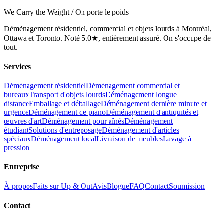
We Carry the Weight / On porte le poids
Déménagement résidentiel, commercial et objets lourds à Montréal,
Ottawa et Toronto. Noté 5.0★, entièrement assuré. On s'occupe de
tout.
Services
Déménagement résidentiel
Déménagement commercial et
bureaux
Transport d'objets lourds
Déménagement longue
distance
Emballage et déballage
Déménagement dernière minute et
urgence
Déménagement de piano
Déménagement d'antiquités et
œuvres d'art
Déménagement pour aînés
Déménagement
étudiant
Solutions d'entreposage
Déménagement d'articles
spéciaux
Déménagement local
Livraison de meubles
Lavage à
pression
Entreprise
À propos
Faits sur Up & Out
Avis
Blogue
FAQ
Contact
Soumission
Contact