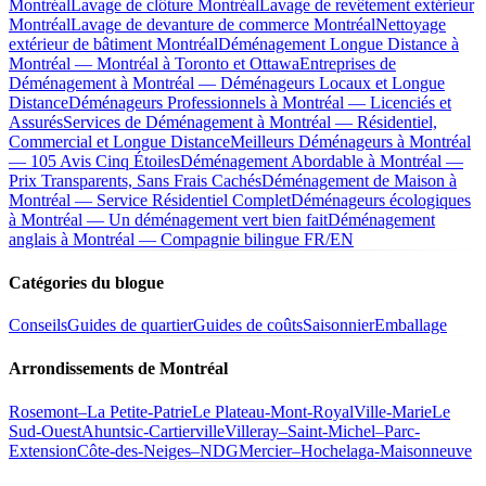
Montréal
Lavage de clôture Montréal
Lavage de revêtement extérieur
Montréal
Lavage de devanture de commerce Montréal
Nettoyage
extérieur de bâtiment Montréal
Déménagement Longue Distance à
Montréal — Montréal à Toronto et Ottawa
Entreprises de
Déménagement à Montréal — Déménageurs Locaux et Longue
Distance
Déménageurs Professionnels à Montréal — Licenciés et
Assurés
Services de Déménagement à Montréal — Résidentiel,
Commercial et Longue Distance
Meilleurs Déménageurs à Montréal
— 105 Avis Cinq Étoiles
Déménagement Abordable à Montréal —
Prix Transparents, Sans Frais Cachés
Déménagement de Maison à
Montréal — Service Résidentiel Complet
Déménageurs écologiques
à Montréal — Un déménagement vert bien fait
Déménagement
anglais à Montréal — Compagnie bilingue FR/EN
Catégories du blogue
Conseils
Guides de quartier
Guides de coûts
Saisonnier
Emballage
Arrondissements de Montréal
Rosemont–La Petite-Patrie
Le Plateau-Mont-Royal
Ville-Marie
Le
Sud-Ouest
Ahuntsic-Cartierville
Villeray–Saint-Michel–Parc-
Extension
Côte-des-Neiges–NDG
Mercier–Hochelaga-Maisonneuve