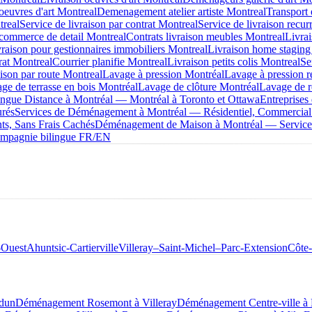
oeuvres d'art Montreal
Demenagement atelier artiste Montreal
Transport 
treal
Service de livraison par contrat Montreal
Service de livraison recur
 commerce de detail Montreal
Contrats livraison meubles Montreal
Livra
raison pour gestionnaires immobiliers Montreal
Livraison home staging
rat Montreal
Courrier planifie Montreal
Livraison petits colis Montreal
Se
aison par route Montreal
Lavage à pression Montréal
Lavage à pression r
ge de terrasse en bois Montréal
Lavage de clôture Montréal
Lavage de r
ue Distance à Montréal — Montréal à Toronto et Ottawa
Entreprise
urés
Services de Déménagement à Montréal — Résidentiel, Commercial
s, Sans Frais Cachés
Déménagement de Maison à Montréal — Service 
mpagnie bilingue FR/EN
-Ouest
Ahuntsic-Cartierville
Villeray–Saint-Michel–Parc-Extension
Côte
dun
Déménagement Rosemont à Villeray
Déménagement Centre-ville 