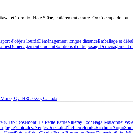
tawa et Toronto. Noté 5.0★, entièrement assuré. On s'occupe de tout.
sport d'objets lourds
Déménagement longue distance
Emballage et déba
aînés
Déménagement étudiant
Solutions d'entreposage
Déménagement d'a
le-Marie, QC H3C 0X6, Canada
ce (CDN)
Rosemont–La Petite-Patrie
Villeray
Hochelaga-Maisonneuve
S
ourgogne)
Côte-des-Neiges
Ouest-de-l'Île
Pierrefonds-Roxboro
Anjou
Sain
nt-Henri
Pointe-Saint-Charles
Petite-Bourgogne
Parc-Extension
Saint-Mic