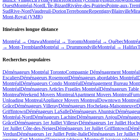
Ouest
Montréal-Nord
L'Île-Bizard
Rivière-des-Prairies
Pointe-aux-Trem
Sud
Rive-Nord
Vaudreuil-Dorion
Terrebonne
Repentigny
Blainville
Mira
Mont-Royal (VMR)
Itinéraires longue distance
Montréal → Ottawa
Montréal → Toronto
Montréal → Québec
Montré
→ Mont-Tremblant
Montréal → Drummondville
Montréal → Halifax
T
Recherches populaires
Déménageurs Montréal Toronto
Compagnie Déménagement Montréal 
Escaliers
Déménageurs Rosemont
Déménageurs abordables Montréal
D
Montréal
Déménageurs Condo Montréal
Déménagement Bureau Montr
Montréal
Déménageurs Articles Fragiles Montréal
Déménageurs Table 
Montreal
Weekend Movers Montreal
Apartment Movers Montreal
Furn
Unloading Montreal
Appliance Movers Montreal
Downtown Montreal
Grâce
Déménageurs Villeray
Déménageurs Hochelaga-Maisonneuve
D
Griffintown
Déménageurs LaSalle
Déménageurs Ahuntsic
Déménageur
Montréal-Nord
Déménageurs Lachine
Déménageurs Anjou
Déménageur
Grâce
Déménageurs 1er Juillet Villeray
Déménageurs 1er Juillet Hoch
1er Juillet Côte-des-Neiges
Déménageurs 1er Juillet Griffintown
Démén
Verdun
Déménageurs 1er Juillet Petite-Italie
Déménageurs 1er Juillet P
oeuvres d'art Montreal
Transport tableaux Montreal
Livraison tableaux