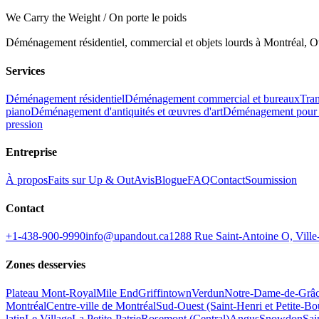
We Carry the Weight / On porte le poids
Déménagement résidentiel, commercial et objets lourds à Montréal, Ot
Services
Déménagement résidentiel
Déménagement commercial et bureaux
Tran
piano
Déménagement d'antiquités et œuvres d'art
Déménagement pour 
pression
Entreprise
À propos
Faits sur Up & Out
Avis
Blogue
FAQ
Contact
Soumission
Contact
+1-438-900-9990
info@upandout.ca
1288 Rue Saint-Antoine O, Vil
Zones desservies
Plateau Mont-Royal
Mile End
Griffintown
Verdun
Notre-Dame-de-Grâ
Montréal
Centre-ville de Montréal
Sud-Ouest (Saint-Henri et Petite-B
latin
Le Village
La Petite-Patrie
Rosemont (Central)
Angus
Snowdon
Sai