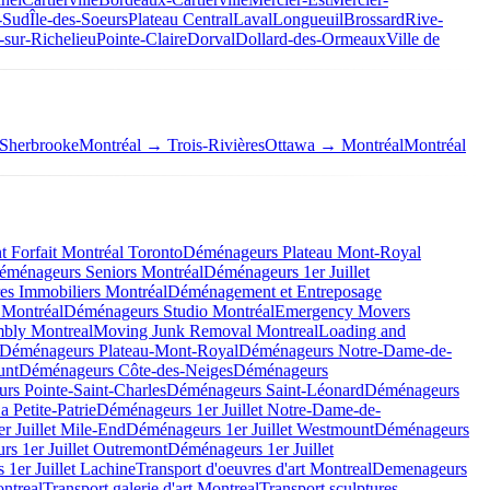
-Sud
Île-des-Soeurs
Plateau Central
Laval
Longueuil
Brossard
Rive-
-sur-Richelieu
Pointe-Claire
Dorval
Dollard-des-Ormeaux
Ville de
Sherbrooke
Montréal → Trois-Rivières
Ottawa → Montréal
Montréal
Forfait Montréal Toronto
Déménageurs Plateau Mont-Royal
éménageurs Seniors Montréal
Déménageurs 1er Juillet
es Immobiliers Montréal
Déménagement et Entreposage
 Montréal
Déménageurs Studio Montréal
Emergency Movers
mbly Montreal
Moving Junk Removal Montreal
Loading and
Déménageurs Plateau-Mont-Royal
Déménageurs Notre-Dame-de-
unt
Déménageurs Côte-des-Neiges
Déménageurs
rs Pointe-Saint-Charles
Déménageurs Saint-Léonard
Déménageurs
 Petite-Patrie
Déménageurs 1er Juillet Notre-Dame-de-
r Juillet Mile-End
Déménageurs 1er Juillet Westmount
Déménageurs
s 1er Juillet Outremont
Déménageurs 1er Juillet
1er Juillet Lachine
Transport d'oeuvres d'art Montreal
Demenageurs
ntreal
Transport galerie d'art Montreal
Transport sculptures