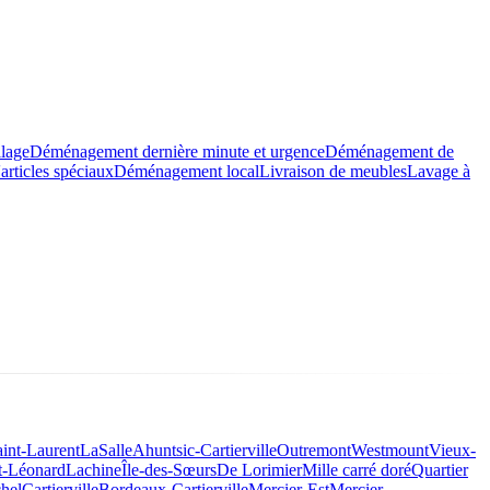
llage
Déménagement dernière minute et urgence
Déménagement de
rticles spéciaux
Déménagement local
Livraison de meubles
Lavage à
aint-Laurent
LaSalle
Ahuntsic-Cartierville
Outremont
Westmount
Vieux-
t-Léonard
Lachine
Île-des-Sœurs
De Lorimier
Mille carré doré
Quartier
hel
Cartierville
Bordeaux-Cartierville
Mercier-Est
Mercier-