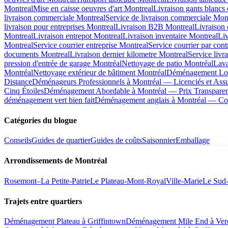
Montreal
Mise en caisse oeuvres d'art Montreal
Livraison gants blancs 
livraison commerciale Montreal
Service de livraison commerciale Mon
livraison pour entreprises Montreal
Livraison B2B Montreal
Livraison
Montreal
Livraison entrepot Montreal
Livraison inventaire Montreal
Liv
Montreal
Service courrier entreprise Montreal
Service courrier par cont
documents Montreal
Livraison dernier kilometre Montreal
Service livr
pression d'entrée de garage Montréal
Nettoyage de patio Montréal
Lava
Montréal
Nettoyage extérieur de bâtiment Montréal
Déménagement Long
Distance
Déménageurs Professionnels à Montréal — Licenciés et Ass
Cinq Étoiles
Déménagement Abordable à Montréal — Prix Transparent
déménagement vert bien fait
Déménagement anglais à Montréal — Co
Catégories du blogue
Conseils
Guides de quartier
Guides de coûts
Saisonnier
Emballage
Arrondissements de Montréal
Rosemont–La Petite-Patrie
Le Plateau-Mont-Royal
Ville-Marie
Le Sud
Trajets entre quartiers
Déménagement Plateau à Griffintown
Déménagement Mile End à Ver