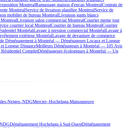
exposition Montreal
Ramassage maison d'encan Montreal
Contrats de
rente Montreal
Service de livraison planifiee Montreal
Service de
ison mobilier de bureau Montreal
Livraison gants blancs
 Montreal
Livraison salon commercial Montreal
Courrier meme jour
rvice courrier local Montreal
Courrier de bureau Montreal
Courrier
ésidentiel Montréal
Lavage à pression commercial Montréal
Lavage à
evêtement extérieur Montréal
Lavage de devanture de commerce
s de Déménagement à Montréal — Déménageurs Locaux et Longue
 et Longue Distance
Meilleurs Déménageurs à Montréal — 105 Avis
Résidentiel Complet
Déménageurs écologiques à Montréal — Un
-des-Neiges–NDG
Mercier–Hochelaga-Maisonneuve
à NDG
Déménagement Hochelaga à Sud-Ouest
Déménagement