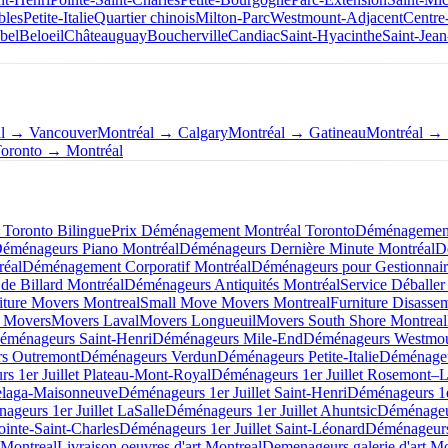
bles
Petite-Italie
Quartier chinois
Milton-Parc
Westmount-Adjacent
Centre
bel
Beloeil
Châteauguay
Boucherville
Candiac
Saint-Hyacinthe
Saint-Jean
al → Vancouver
Montréal → Calgary
Montréal → Gatineau
Montréal → 
oronto → Montréal
Toronto Bilingue
Prix Déménagement Montréal Toronto
Déménagement 
éménageurs Piano Montréal
Déménageurs Dernière Minute Montréal
D
éal
Déménagement Corporatif Montréal
Déménageurs pour Gestionnair
de Billard Montréal
Déménageurs Antiquités Montréal
Service Déballer
iture Movers Montreal
Small Move Movers Montreal
Furniture Disasse
 Movers
Movers Laval
Movers Longueuil
Movers South Shore Montreal
éménageurs Saint-Henri
Déménageurs Mile-End
Déménageurs Westmo
s Outremont
Déménageurs Verdun
Déménageurs Petite-Italie
Déménageu
s 1er Juillet Plateau-Mont-Royal
Déménageurs 1er Juillet Rosemont–La
elaga-Maisonneuve
Déménageurs 1er Juillet Saint-Henri
Déménageurs 1e
ageurs 1er Juillet LaSalle
Déménageurs 1er Juillet Ahuntsic
Déménageur
ointe-Saint-Charles
Déménageurs 1er Juillet Saint-Léonard
Déménageurs 
 Montreal
Livraison oeuvres d'art Montreal
Demenageurs galerie d'art Mo