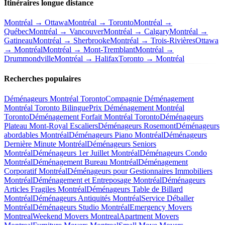
Itinéraires longue distance
Montréal → Ottawa
Montréal → Toronto
Montréal →
Québec
Montréal → Vancouver
Montréal → Calgary
Montréal →
Gatineau
Montréal → Sherbrooke
Montréal → Trois-Rivières
Ottawa
→ Montréal
Montréal → Mont-Tremblant
Montréal →
Drummondville
Montréal → Halifax
Toronto → Montréal
Recherches populaires
Déménageurs Montréal Toronto
Compagnie Déménagement
Montréal Toronto Bilingue
Prix Déménagement Montréal
Toronto
Déménagement Forfait Montréal Toronto
Déménageurs
Plateau Mont-Royal Escaliers
Déménageurs Rosemont
Déménageurs
abordables Montréal
Déménageurs Piano Montréal
Déménageurs
Dernière Minute Montréal
Déménageurs Seniors
Montréal
Déménageurs 1er Juillet Montréal
Déménageurs Condo
Montréal
Déménagement Bureau Montréal
Déménagement
Corporatif Montréal
Déménageurs pour Gestionnaires Immobiliers
Montréal
Déménagement et Entreposage Montréal
Déménageurs
Articles Fragiles Montréal
Déménageurs Table de Billard
Montréal
Déménageurs Antiquités Montréal
Service Déballer
Montréal
Déménageurs Studio Montréal
Emergency Movers
Montreal
Weekend Movers Montreal
Apartment Movers