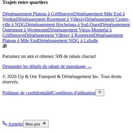
Trajets entre quartiers
Déménagement Plateau à Griffintown
Déménagement Mile End à
Verdun
Déménagement Rosemont à Villeray
Déménagement Centre-
ville à NDG
Déménagement Hochelaga à Sud-Ouest
Déménagement
Outremont à Westmount
Déménagement Vieux-Montréal à
Griffintown
Déménagement Villeray à Rosemont
Déménagement
Plateau à Mile End
Déménagement NDG à LaSalle
🎁
Parrainez un ami et obtenez 50$ de rabais chacun!
Demander les détails du rabais de parrainage →
© 2026 Up & Out Transport & Déménagement Inc.
Tous droits
réservés.
Politique de confidentialité
Conditions d'utilisation
Appeler
Mon prix