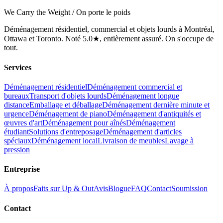
We Carry the Weight / On porte le poids
Déménagement résidentiel, commercial et objets lourds à Montréal,
Ottawa et Toronto. Noté 5.0★, entièrement assuré. On s'occupe de
tout.
Services
Déménagement résidentiel
Déménagement commercial et
bureaux
Transport d'objets lourds
Déménagement longue
distance
Emballage et déballage
Déménagement dernière minute et
urgence
Déménagement de piano
Déménagement d'antiquités et
œuvres d'art
Déménagement pour aînés
Déménagement
étudiant
Solutions d'entreposage
Déménagement d'articles
spéciaux
Déménagement local
Livraison de meubles
Lavage à
pression
Entreprise
À propos
Faits sur Up & Out
Avis
Blogue
FAQ
Contact
Soumission
Contact