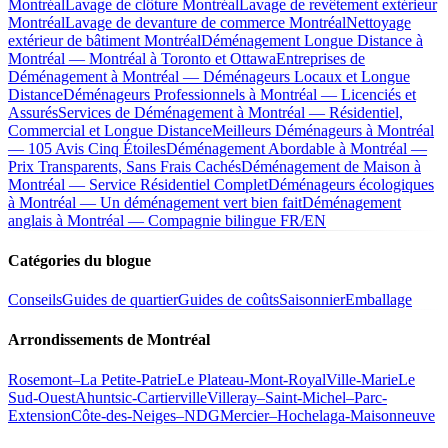
Montréal
Lavage de clôture Montréal
Lavage de revêtement extérieur
Montréal
Lavage de devanture de commerce Montréal
Nettoyage
extérieur de bâtiment Montréal
Déménagement Longue Distance à
Montréal — Montréal à Toronto et Ottawa
Entreprises de
Déménagement à Montréal — Déménageurs Locaux et Longue
Distance
Déménageurs Professionnels à Montréal — Licenciés et
Assurés
Services de Déménagement à Montréal — Résidentiel,
Commercial et Longue Distance
Meilleurs Déménageurs à Montréal
— 105 Avis Cinq Étoiles
Déménagement Abordable à Montréal —
Prix Transparents, Sans Frais Cachés
Déménagement de Maison à
Montréal — Service Résidentiel Complet
Déménageurs écologiques
à Montréal — Un déménagement vert bien fait
Déménagement
anglais à Montréal — Compagnie bilingue FR/EN
Catégories du blogue
Conseils
Guides de quartier
Guides de coûts
Saisonnier
Emballage
Arrondissements de Montréal
Rosemont–La Petite-Patrie
Le Plateau-Mont-Royal
Ville-Marie
Le
Sud-Ouest
Ahuntsic-Cartierville
Villeray–Saint-Michel–Parc-
Extension
Côte-des-Neiges–NDG
Mercier–Hochelaga-Maisonneuve