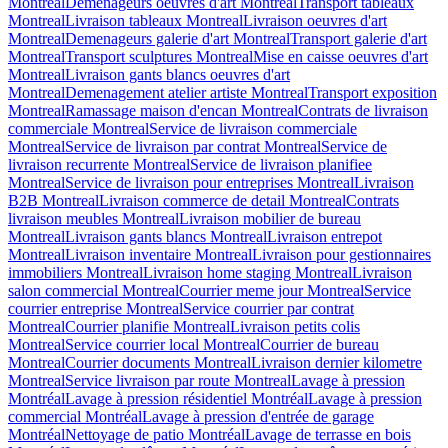
Montreal
Demenageurs oeuvres d'art Montreal
Transport tableaux
Montreal
Livraison tableaux Montreal
Livraison oeuvres d'art
Montreal
Demenageurs galerie d'art Montreal
Transport galerie d'art
Montreal
Transport sculptures Montreal
Mise en caisse oeuvres d'art
Montreal
Livraison gants blancs oeuvres d'art
Montreal
Demenagement atelier artiste Montreal
Transport exposition
Montreal
Ramassage maison d'encan Montreal
Contrats de livraison
commerciale Montreal
Service de livraison commerciale
Montreal
Service de livraison par contrat Montreal
Service de
livraison recurrente Montreal
Service de livraison planifiee
Montreal
Service de livraison pour entreprises Montreal
Livraison
B2B Montreal
Livraison commerce de detail Montreal
Contrats
livraison meubles Montreal
Livraison mobilier de bureau
Montreal
Livraison gants blancs Montreal
Livraison entrepot
Montreal
Livraison inventaire Montreal
Livraison pour gestionnaires
immobiliers Montreal
Livraison home staging Montreal
Livraison
salon commercial Montreal
Courrier meme jour Montreal
Service
courrier entreprise Montreal
Service courrier par contrat
Montreal
Courrier planifie Montreal
Livraison petits colis
Montreal
Service courrier local Montreal
Courrier de bureau
Montreal
Courrier documents Montreal
Livraison dernier kilometre
Montreal
Service livraison par route Montreal
Lavage à pression
Montréal
Lavage à pression résidentiel Montréal
Lavage à pression
commercial Montréal
Lavage à pression d'entrée de garage
Montréal
Nettoyage de patio Montréal
Lavage de terrasse en bois