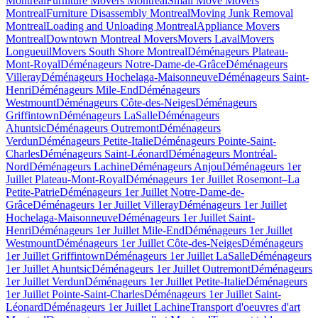
Montreal
Furniture Movers Montreal
Small Move Movers
Montreal
Furniture Disassembly Montreal
Moving Junk Removal
Montreal
Loading and Unloading Montreal
Appliance Movers
Montreal
Downtown Montreal Movers
Movers Laval
Movers
Longueuil
Movers South Shore Montreal
Déménageurs Plateau-
Mont-Royal
Déménageurs Notre-Dame-de-Grâce
Déménageurs
Villeray
Déménageurs Hochelaga-Maisonneuve
Déménageurs Saint-
Henri
Déménageurs Mile-End
Déménageurs
Westmount
Déménageurs Côte-des-Neiges
Déménageurs
Griffintown
Déménageurs LaSalle
Déménageurs
Ahuntsic
Déménageurs Outremont
Déménageurs
Verdun
Déménageurs Petite-Italie
Déménageurs Pointe-Saint-
Charles
Déménageurs Saint-Léonard
Déménageurs Montréal-
Nord
Déménageurs Lachine
Déménageurs Anjou
Déménageurs 1er
Juillet Plateau-Mont-Royal
Déménageurs 1er Juillet Rosemont–La
Petite-Patrie
Déménageurs 1er Juillet Notre-Dame-de-
Grâce
Déménageurs 1er Juillet Villeray
Déménageurs 1er Juillet
Hochelaga-Maisonneuve
Déménageurs 1er Juillet Saint-
Henri
Déménageurs 1er Juillet Mile-End
Déménageurs 1er Juillet
Westmount
Déménageurs 1er Juillet Côte-des-Neiges
Déménageurs
1er Juillet Griffintown
Déménageurs 1er Juillet LaSalle
Déménageurs
1er Juillet Ahuntsic
Déménageurs 1er Juillet Outremont
Déménageurs
1er Juillet Verdun
Déménageurs 1er Juillet Petite-Italie
Déménageurs
1er Juillet Pointe-Saint-Charles
Déménageurs 1er Juillet Saint-
Léonard
Déménageurs 1er Juillet Lachine
Transport d'oeuvres d'art