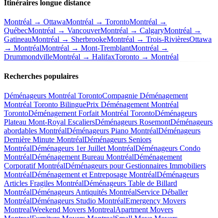
Itinéraires longue distance
Montréal → Ottawa
Montréal → Toronto
Montréal →
Québec
Montréal → Vancouver
Montréal → Calgary
Montréal →
Gatineau
Montréal → Sherbrooke
Montréal → Trois-Rivières
Ottawa
→ Montréal
Montréal → Mont-Tremblant
Montréal →
Drummondville
Montréal → Halifax
Toronto → Montréal
Recherches populaires
Déménageurs Montréal Toronto
Compagnie Déménagement
Montréal Toronto Bilingue
Prix Déménagement Montréal
Toronto
Déménagement Forfait Montréal Toronto
Déménageurs
Plateau Mont-Royal Escaliers
Déménageurs Rosemont
Déménageurs
abordables Montréal
Déménageurs Piano Montréal
Déménageurs
Dernière Minute Montréal
Déménageurs Seniors
Montréal
Déménageurs 1er Juillet Montréal
Déménageurs Condo
Montréal
Déménagement Bureau Montréal
Déménagement
Corporatif Montréal
Déménageurs pour Gestionnaires Immobiliers
Montréal
Déménagement et Entreposage Montréal
Déménageurs
Articles Fragiles Montréal
Déménageurs Table de Billard
Montréal
Déménageurs Antiquités Montréal
Service Déballer
Montréal
Déménageurs Studio Montréal
Emergency Movers
Montreal
Weekend Movers Montreal
Apartment Movers