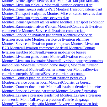
Montreal
Demenageurs oeuvres d'art Montreal
Transport tableaux
Montreal
Livraison tableaux Montreal
Livraison oeuvres d'art
Montreal
Demenageurs galerie d'art Montreal
Transport galerie d'art
Montreal
Transport sculptures Montreal
Mise en caisse oeuvres d'art
Montreal
Livraison gants blancs oeuvres d'art
Montreal
Demenagement atelier artiste Montreal
Transport exposition
Montreal
Ramassage maison d'encan Montreal
Contrats de livraison
commerciale Montreal
Service de livraison commerciale
Montreal
Service de livraison par contrat Montreal
Service de
livraison recurrente Montreal
Service de livraison planifiee
Montreal
Service de livraison pour entreprises Montreal
Livraison
B2B Montreal
Livraison commerce de detail Montreal
Contrats
livraison meubles Montreal
Livraison mobilier de bureau
Montreal
Livraison gants blancs Montreal
Livraison entrepot
Montreal
Livraison inventaire Montreal
Livraison pour gestionnaires
immobiliers Montreal
Livraison home staging Montreal
Livraison
salon commercial Montreal
Courrier meme jour Montreal
Service
courrier entreprise Montreal
Service courrier par contrat
Montreal
Courrier planifie Montreal
Livraison petits colis
Montreal
Service courrier local Montreal
Courrier de bureau
Montreal
Courrier documents Montreal
Livraison dernier kilometre
Montreal
Service livraison par route Montreal
Lavage à pression
Montréal
Lavage à pression résidentiel Montréal
Lavage à pression
commercial Montréal
Lavage à pression d'entrée de garage
Montréal
Nettoyage de patio Montréal
Lavage de terrasse en bois