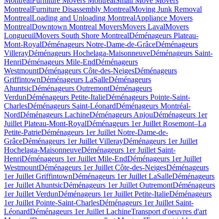
Montreal
Furniture Movers Montreal
Small Move Movers
Montreal
Furniture Disassembly Montreal
Moving Junk Removal
Montreal
Loading and Unloading Montreal
Appliance Movers
Montreal
Downtown Montreal Movers
Movers Laval
Movers
Longueuil
Movers South Shore Montreal
Déménageurs Plateau-
Mont-Royal
Déménageurs Notre-Dame-de-Grâce
Déménageurs
Villeray
Déménageurs Hochelaga-Maisonneuve
Déménageurs Saint-
Henri
Déménageurs Mile-End
Déménageurs
Westmount
Déménageurs Côte-des-Neiges
Déménageurs
Griffintown
Déménageurs LaSalle
Déménageurs
Ahuntsic
Déménageurs Outremont
Déménageurs
Verdun
Déménageurs Petite-Italie
Déménageurs Pointe-Saint-
Charles
Déménageurs Saint-Léonard
Déménageurs Montréal-
Nord
Déménageurs Lachine
Déménageurs Anjou
Déménageurs 1er
Juillet Plateau-Mont-Royal
Déménageurs 1er Juillet Rosemont–La
Petite-Patrie
Déménageurs 1er Juillet Notre-Dame-de-
Grâce
Déménageurs 1er Juillet Villeray
Déménageurs 1er Juillet
Hochelaga-Maisonneuve
Déménageurs 1er Juillet Saint-
Henri
Déménageurs 1er Juillet Mile-End
Déménageurs 1er Juillet
Westmount
Déménageurs 1er Juillet Côte-des-Neiges
Déménageurs
1er Juillet Griffintown
Déménageurs 1er Juillet LaSalle
Déménageurs
1er Juillet Ahuntsic
Déménageurs 1er Juillet Outremont
Déménageurs
1er Juillet Verdun
Déménageurs 1er Juillet Petite-Italie
Déménageurs
1er Juillet Pointe-Saint-Charles
Déménageurs 1er Juillet Saint-
Léonard
Déménageurs 1er Juillet Lachine
Transport d'oeuvres d'art