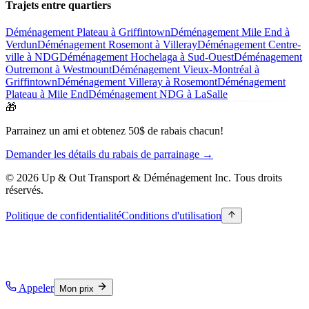
Trajets entre quartiers
Déménagement Plateau à Griffintown
Déménagement Mile End à
Verdun
Déménagement Rosemont à Villeray
Déménagement Centre-
ville à NDG
Déménagement Hochelaga à Sud-Ouest
Déménagement
Outremont à Westmount
Déménagement Vieux-Montréal à
Griffintown
Déménagement Villeray à Rosemont
Déménagement
Plateau à Mile End
Déménagement NDG à LaSalle
🎁
Parrainez un ami et obtenez 50$ de rabais chacun!
Demander les détails du rabais de parrainage →
© 2026 Up & Out Transport & Déménagement Inc.
Tous droits
réservés.
Politique de confidentialité
Conditions d'utilisation
Appeler
Mon prix