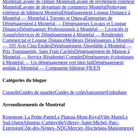
Montréal
Lavage de clôture Montréal
Lavage de revêtement extérieur
Montréal
Lavage de devanture de commerce Montréal
Nettoyage
extérieur de bâtiment Montréal
Déménagement Longue Distance à
Montréal — Montréal à Toronto et Ottawa
Entreprises de
Déménagement à Montréal — Déménageurs Locaux et Longue
Distance
Déménageurs Professionnels à Montréal — Licenciés et
Assurés
Services de Déménagement à Montréal — Résidentiel,
Commercial et Longue Distance
Meilleurs Déménageurs à Montréal
— 105 Avis Cinq Étoiles
Déménagement Abordable à Montréal —
Prix Transparents, Sans Frais Cachés
Déménagement de Maison à
Montréal — Service Résidentiel Complet
Déménageurs écologiques
à Montréal — Un déménagement vert bien fait
Déménagement
anglais à Montréal — Compagnie bilingue FR/EN
Catégories du blogue
Conseils
Guides de quartier
Guides de coûts
Saisonnier
Emballage
Arrondissements de Montréal
Rosemont–La Petite-Patrie
Le Plateau-Mont-Royal
Ville-Marie
Le
Sud-Ouest
Ahuntsic-Cartierville
Villeray–Saint-Michel–Parc-
Extension
Côte-des-Neiges–NDG
Mercier–Hochelaga-Maisonneuve