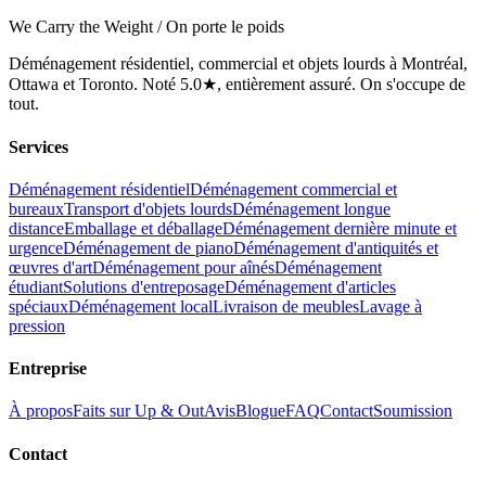
We Carry the Weight / On porte le poids
Déménagement résidentiel, commercial et objets lourds à Montréal,
Ottawa et Toronto. Noté 5.0★, entièrement assuré. On s'occupe de
tout.
Services
Déménagement résidentiel
Déménagement commercial et
bureaux
Transport d'objets lourds
Déménagement longue
distance
Emballage et déballage
Déménagement dernière minute et
urgence
Déménagement de piano
Déménagement d'antiquités et
œuvres d'art
Déménagement pour aînés
Déménagement
étudiant
Solutions d'entreposage
Déménagement d'articles
spéciaux
Déménagement local
Livraison de meubles
Lavage à
pression
Entreprise
À propos
Faits sur Up & Out
Avis
Blogue
FAQ
Contact
Soumission
Contact