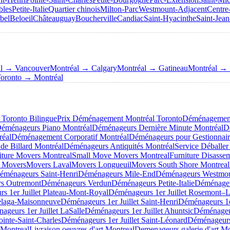
bles
Petite-Italie
Quartier chinois
Milton-Parc
Westmount-Adjacent
Centre
bel
Beloeil
Châteauguay
Boucherville
Candiac
Saint-Hyacinthe
Saint-Jean
al → Vancouver
Montréal → Calgary
Montréal → Gatineau
Montréal → 
oronto → Montréal
Toronto Bilingue
Prix Déménagement Montréal Toronto
Déménagement 
éménageurs Piano Montréal
Déménageurs Dernière Minute Montréal
D
éal
Déménagement Corporatif Montréal
Déménageurs pour Gestionnair
de Billard Montréal
Déménageurs Antiquités Montréal
Service Déballer
iture Movers Montreal
Small Move Movers Montreal
Furniture Disasse
 Movers
Movers Laval
Movers Longueuil
Movers South Shore Montreal
éménageurs Saint-Henri
Déménageurs Mile-End
Déménageurs Westmo
s Outremont
Déménageurs Verdun
Déménageurs Petite-Italie
Déménageu
s 1er Juillet Plateau-Mont-Royal
Déménageurs 1er Juillet Rosemont–La
elaga-Maisonneuve
Déménageurs 1er Juillet Saint-Henri
Déménageurs 1e
ageurs 1er Juillet LaSalle
Déménageurs 1er Juillet Ahuntsic
Déménageur
ointe-Saint-Charles
Déménageurs 1er Juillet Saint-Léonard
Déménageurs 
 Montreal
Livraison oeuvres d'art Montreal
Demenageurs galerie d'art Mo