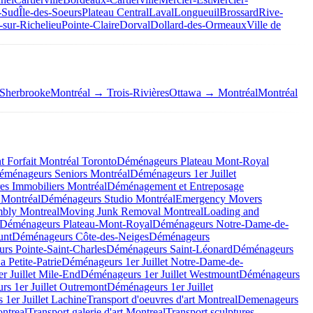
-Sud
Île-des-Soeurs
Plateau Central
Laval
Longueuil
Brossard
Rive-
-sur-Richelieu
Pointe-Claire
Dorval
Dollard-des-Ormeaux
Ville de
Sherbrooke
Montréal → Trois-Rivières
Ottawa → Montréal
Montréal
Forfait Montréal Toronto
Déménageurs Plateau Mont-Royal
éménageurs Seniors Montréal
Déménageurs 1er Juillet
es Immobiliers Montréal
Déménagement et Entreposage
 Montréal
Déménageurs Studio Montréal
Emergency Movers
mbly Montreal
Moving Junk Removal Montreal
Loading and
Déménageurs Plateau-Mont-Royal
Déménageurs Notre-Dame-de-
unt
Déménageurs Côte-des-Neiges
Déménageurs
rs Pointe-Saint-Charles
Déménageurs Saint-Léonard
Déménageurs
 Petite-Patrie
Déménageurs 1er Juillet Notre-Dame-de-
r Juillet Mile-End
Déménageurs 1er Juillet Westmount
Déménageurs
s 1er Juillet Outremont
Déménageurs 1er Juillet
1er Juillet Lachine
Transport d'oeuvres d'art Montreal
Demenageurs
ntreal
Transport galerie d'art Montreal
Transport sculptures