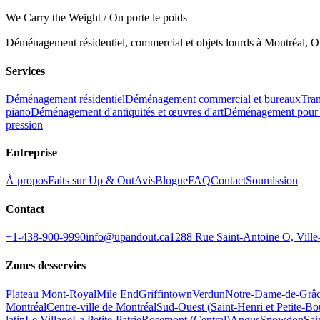
We Carry the Weight / On porte le poids
Déménagement résidentiel, commercial et objets lourds à Montréal, Ot
Services
Déménagement résidentiel
Déménagement commercial et bureaux
Tran
piano
Déménagement d'antiquités et œuvres d'art
Déménagement pour 
pression
Entreprise
À propos
Faits sur Up & Out
Avis
Blogue
FAQ
Contact
Soumission
Contact
+1-438-900-9990
info@upandout.ca
1288 Rue Saint-Antoine O, Vil
Zones desservies
Plateau Mont-Royal
Mile End
Griffintown
Verdun
Notre-Dame-de-Grâ
Montréal
Centre-ville de Montréal
Sud-Ouest (Saint-Henri et Petite-B
latin
Le Village
La Petite-Patrie
Rosemont (Central)
Angus
Snowdon
Sai