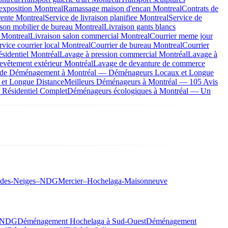
exposition Montreal
Ramassage maison d'encan Montreal
Contrats de
rente Montreal
Service de livraison planifiee Montreal
Service de
ison mobilier de bureau Montreal
Livraison gants blancs
 Montreal
Livraison salon commercial Montreal
Courrier meme jour
rvice courrier local Montreal
Courrier de bureau Montreal
Courrier
ésidentiel Montréal
Lavage à pression commercial Montréal
Lavage à
evêtement extérieur Montréal
Lavage de devanture de commerce
s de Déménagement à Montréal — Déménageurs Locaux et Longue
 et Longue Distance
Meilleurs Déménageurs à Montréal — 105 Avis
Résidentiel Complet
Déménageurs écologiques à Montréal — Un
-des-Neiges–NDG
Mercier–Hochelaga-Maisonneuve
à NDG
Déménagement Hochelaga à Sud-Ouest
Déménagement