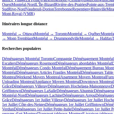
Ouest
Montréal-Nord
L'Île-Bizard
Rivière-des-Prairies
Pointe-aux-Trem
Sud
Rive-Nord
Vaudreuil-Dorion
Terrebonne
Repentigny
Blainville
Mira
Mont-Royal (VMR)
Itinéraires longue distance
Montréal → Ottawa
Montréal → Toronto
Montréal → Québec
Montré
→ Mont-Tremblant
Montréal → Drummondville
Montréal → Halifax
T
Recherches populaires
Déménageurs Montréal Toronto
Compagnie Déménagement Montréal 
Escaliers
Déménageurs Rosemont
Déménageurs abordables Montréal
D
Montréal
Déménageurs Condo Montréal
Déménagement Bureau Montr
Montréal
Déménageurs Articles Fragiles Montréal
Déménageurs Table 
Montreal
Weekend Movers Montreal
Apartment Movers Montreal
Furn
Unloading Montreal
Appliance Movers Montreal
Downtown Montreal
Grâce
Déménageurs Villeray
Déménageurs Hochelaga-Maisonneuve
D
Griffintown
Déménageurs LaSalle
Déménageurs Ahuntsic
Déménageur
Montréal-Nord
Déménageurs Lachine
Déménageurs Anjou
Déménageur
Grâce
Déménageurs 1er Juillet Villeray
Déménageurs 1er Juillet Hoch
1er Juillet Côte-des-Neiges
Déménageurs 1er Juillet Griffintown
Démén
Verdun
Déménageurs 1er Juillet Petite-Italie
Déménageurs 1er Juillet P
oeuvres d'art Montreal
Transport tableaux Montreal
Livraison tableaux