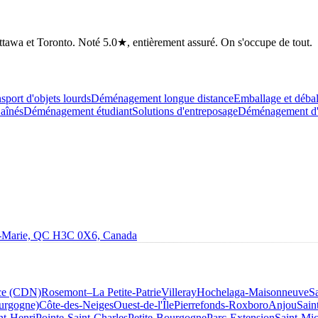
tawa et Toronto. Noté 5.0★, entièrement assuré. On s'occupe de tout.
sport d'objets lourds
Déménagement longue distance
Emballage et déba
aînés
Déménagement étudiant
Solutions d'entreposage
Déménagement d'a
le-Marie, QC H3C 0X6, Canada
ce (CDN)
Rosemont–La Petite-Patrie
Villeray
Hochelaga-Maisonneuve
S
ourgogne)
Côte-des-Neiges
Ouest-de-l'Île
Pierrefonds-Roxboro
Anjou
Sain
nt-Henri
Pointe-Saint-Charles
Petite-Bourgogne
Parc-Extension
Saint-Mic