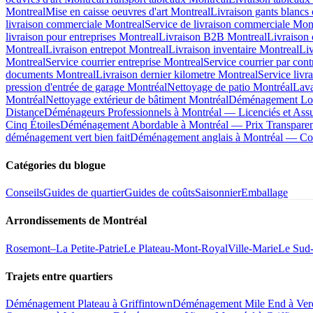
Montreal
Mise en caisse oeuvres d'art Montreal
Livraison gants blancs 
livraison commerciale Montreal
Service de livraison commerciale Mon
livraison pour entreprises Montreal
Livraison B2B Montreal
Livraison
Montreal
Livraison entrepot Montreal
Livraison inventaire Montreal
Liv
Montreal
Service courrier entreprise Montreal
Service courrier par cont
documents Montreal
Livraison dernier kilometre Montreal
Service livr
pression d'entrée de garage Montréal
Nettoyage de patio Montréal
Lava
Montréal
Nettoyage extérieur de bâtiment Montréal
Déménagement Long
Distance
Déménageurs Professionnels à Montréal — Licenciés et Ass
Cinq Étoiles
Déménagement Abordable à Montréal — Prix Transparent
déménagement vert bien fait
Déménagement anglais à Montréal — Co
Catégories du blogue
Conseils
Guides de quartier
Guides de coûts
Saisonnier
Emballage
Arrondissements de Montréal
Rosemont–La Petite-Patrie
Le Plateau-Mont-Royal
Ville-Marie
Le Sud
Trajets entre quartiers
Déménagement Plateau à Griffintown
Déménagement Mile End à Ver