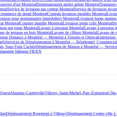
oeuvres d'art Montreal
Demenagement atelier artiste Montreal
Transport 
treal
Service de livraison par contrat Montreal
Service de livraison recur
 commerce de detail Montreal
Contrats livraison meubles Montreal
Livra
raison pour gestionnaires immobiliers Montreal
Livraison home staging
rat Montreal
Courrier planifie Montreal
Livraison petits colis Montreal
Se
aison par route Montreal
Lavage à pression Montréal
Lavage à pression r
ge de terrasse en bois Montréal
Lavage de clôture Montréal
Lavage de r
ue Distance à Montréal — Montréal à Toronto et Ottawa
Entreprise
urés
Services de Déménagement à Montréal — Résidentiel, Commercial
s, Sans Frais Cachés
Déménagement de Maison à Montréal — Service 
mpagnie bilingue FR/EN
-Ouest
Ahuntsic-Cartierville
Villeray–Saint-Michel–Parc-Extension
Côte
dun
Déménagement Rosemont à Villeray
Déménagement Centre-ville 