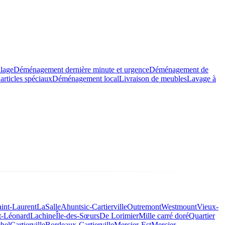
llage
Déménagement dernière minute et urgence
Déménagement de
rticles spéciaux
Déménagement local
Livraison de meubles
Lavage à
aint-Laurent
LaSalle
Ahuntsic-Cartierville
Outremont
Westmount
Vieux-
t-Léonard
Lachine
Île-des-Sœurs
De Lorimier
Mille carré doré
Quartier
hel
Cartierville
Bordeaux-Cartierville
Mercier-Est
Mercier-