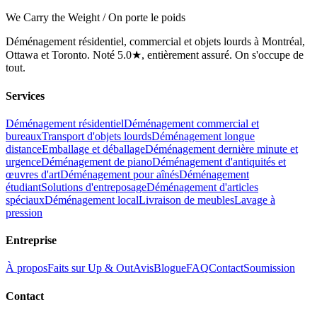
We Carry the Weight / On porte le poids
Déménagement résidentiel, commercial et objets lourds à Montréal,
Ottawa et Toronto. Noté 5.0★, entièrement assuré. On s'occupe de
tout.
Services
Déménagement résidentiel
Déménagement commercial et
bureaux
Transport d'objets lourds
Déménagement longue
distance
Emballage et déballage
Déménagement dernière minute et
urgence
Déménagement de piano
Déménagement d'antiquités et
œuvres d'art
Déménagement pour aînés
Déménagement
étudiant
Solutions d'entreposage
Déménagement d'articles
spéciaux
Déménagement local
Livraison de meubles
Lavage à
pression
Entreprise
À propos
Faits sur Up & Out
Avis
Blogue
FAQ
Contact
Soumission
Contact