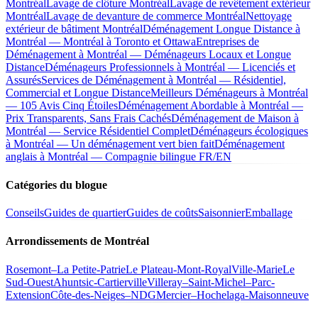
Montréal
Lavage de clôture Montréal
Lavage de revêtement extérieur
Montréal
Lavage de devanture de commerce Montréal
Nettoyage
extérieur de bâtiment Montréal
Déménagement Longue Distance à
Montréal — Montréal à Toronto et Ottawa
Entreprises de
Déménagement à Montréal — Déménageurs Locaux et Longue
Distance
Déménageurs Professionnels à Montréal — Licenciés et
Assurés
Services de Déménagement à Montréal — Résidentiel,
Commercial et Longue Distance
Meilleurs Déménageurs à Montréal
— 105 Avis Cinq Étoiles
Déménagement Abordable à Montréal —
Prix Transparents, Sans Frais Cachés
Déménagement de Maison à
Montréal — Service Résidentiel Complet
Déménageurs écologiques
à Montréal — Un déménagement vert bien fait
Déménagement
anglais à Montréal — Compagnie bilingue FR/EN
Catégories du blogue
Conseils
Guides de quartier
Guides de coûts
Saisonnier
Emballage
Arrondissements de Montréal
Rosemont–La Petite-Patrie
Le Plateau-Mont-Royal
Ville-Marie
Le
Sud-Ouest
Ahuntsic-Cartierville
Villeray–Saint-Michel–Parc-
Extension
Côte-des-Neiges–NDG
Mercier–Hochelaga-Maisonneuve