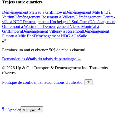
Trajets entre quartiers
Déménagement Plateau à Griffintown
Déménagement Mile End à
Verdun
Déménagement Rosemont à Villeray
Déménagement Centre-
ville à NDG
Déménagement Hochelaga à Sud-Ouest
Déménagement
Outremont à Westmount
Déménagement Vieux-Montréal à
Griffintown
Déménagement Villeray à Rosemont
Déménagement
Plateau à Mile End
Déménagement NDG à LaSalle
🎁
Parrainez un ami et obtenez 50$ de rabais chacun!
Demander les détails du rabais de parrainage →
© 2026 Up & Out Transport & Déménagement Inc.
Tous droits
réservés.
Politique de confidentialité
Conditions d'utilisation
Appeler
Mon prix