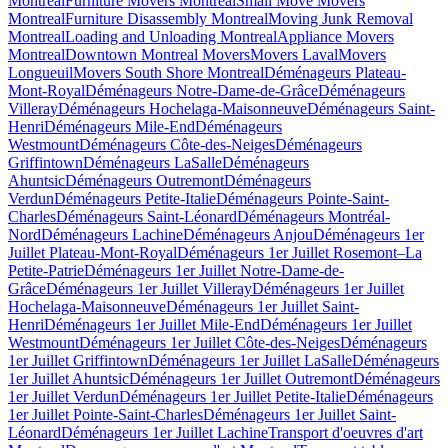
Montreal
Furniture Movers Montreal
Small Move Movers
Montreal
Furniture Disassembly Montreal
Moving Junk Removal
Montreal
Loading and Unloading Montreal
Appliance Movers
Montreal
Downtown Montreal Movers
Movers Laval
Movers
Longueuil
Movers South Shore Montreal
Déménageurs Plateau-
Mont-Royal
Déménageurs Notre-Dame-de-Grâce
Déménageurs
Villeray
Déménageurs Hochelaga-Maisonneuve
Déménageurs Saint-
Henri
Déménageurs Mile-End
Déménageurs
Westmount
Déménageurs Côte-des-Neiges
Déménageurs
Griffintown
Déménageurs LaSalle
Déménageurs
Ahuntsic
Déménageurs Outremont
Déménageurs
Verdun
Déménageurs Petite-Italie
Déménageurs Pointe-Saint-
Charles
Déménageurs Saint-Léonard
Déménageurs Montréal-
Nord
Déménageurs Lachine
Déménageurs Anjou
Déménageurs 1er
Juillet Plateau-Mont-Royal
Déménageurs 1er Juillet Rosemont–La
Petite-Patrie
Déménageurs 1er Juillet Notre-Dame-de-
Grâce
Déménageurs 1er Juillet Villeray
Déménageurs 1er Juillet
Hochelaga-Maisonneuve
Déménageurs 1er Juillet Saint-
Henri
Déménageurs 1er Juillet Mile-End
Déménageurs 1er Juillet
Westmount
Déménageurs 1er Juillet Côte-des-Neiges
Déménageurs
1er Juillet Griffintown
Déménageurs 1er Juillet LaSalle
Déménageurs
1er Juillet Ahuntsic
Déménageurs 1er Juillet Outremont
Déménageurs
1er Juillet Verdun
Déménageurs 1er Juillet Petite-Italie
Déménageurs
1er Juillet Pointe-Saint-Charles
Déménageurs 1er Juillet Saint-
Léonard
Déménageurs 1er Juillet Lachine
Transport d'oeuvres d'art