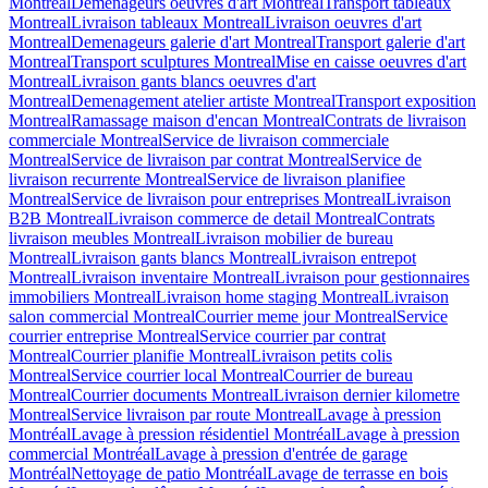
Montreal
Demenageurs oeuvres d'art Montreal
Transport tableaux
Montreal
Livraison tableaux Montreal
Livraison oeuvres d'art
Montreal
Demenageurs galerie d'art Montreal
Transport galerie d'art
Montreal
Transport sculptures Montreal
Mise en caisse oeuvres d'art
Montreal
Livraison gants blancs oeuvres d'art
Montreal
Demenagement atelier artiste Montreal
Transport exposition
Montreal
Ramassage maison d'encan Montreal
Contrats de livraison
commerciale Montreal
Service de livraison commerciale
Montreal
Service de livraison par contrat Montreal
Service de
livraison recurrente Montreal
Service de livraison planifiee
Montreal
Service de livraison pour entreprises Montreal
Livraison
B2B Montreal
Livraison commerce de detail Montreal
Contrats
livraison meubles Montreal
Livraison mobilier de bureau
Montreal
Livraison gants blancs Montreal
Livraison entrepot
Montreal
Livraison inventaire Montreal
Livraison pour gestionnaires
immobiliers Montreal
Livraison home staging Montreal
Livraison
salon commercial Montreal
Courrier meme jour Montreal
Service
courrier entreprise Montreal
Service courrier par contrat
Montreal
Courrier planifie Montreal
Livraison petits colis
Montreal
Service courrier local Montreal
Courrier de bureau
Montreal
Courrier documents Montreal
Livraison dernier kilometre
Montreal
Service livraison par route Montreal
Lavage à pression
Montréal
Lavage à pression résidentiel Montréal
Lavage à pression
commercial Montréal
Lavage à pression d'entrée de garage
Montréal
Nettoyage de patio Montréal
Lavage de terrasse en bois