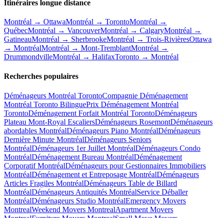
Itinéraires longue distance
Montréal → Ottawa
Montréal → Toronto
Montréal →
Québec
Montréal → Vancouver
Montréal → Calgary
Montréal →
Gatineau
Montréal → Sherbrooke
Montréal → Trois-Rivières
Ottawa
→ Montréal
Montréal → Mont-Tremblant
Montréal →
Drummondville
Montréal → Halifax
Toronto → Montréal
Recherches populaires
Déménageurs Montréal Toronto
Compagnie Déménagement
Montréal Toronto Bilingue
Prix Déménagement Montréal
Toronto
Déménagement Forfait Montréal Toronto
Déménageurs
Plateau Mont-Royal Escaliers
Déménageurs Rosemont
Déménageurs
abordables Montréal
Déménageurs Piano Montréal
Déménageurs
Dernière Minute Montréal
Déménageurs Seniors
Montréal
Déménageurs 1er Juillet Montréal
Déménageurs Condo
Montréal
Déménagement Bureau Montréal
Déménagement
Corporatif Montréal
Déménageurs pour Gestionnaires Immobiliers
Montréal
Déménagement et Entreposage Montréal
Déménageurs
Articles Fragiles Montréal
Déménageurs Table de Billard
Montréal
Déménageurs Antiquités Montréal
Service Déballer
Montréal
Déménageurs Studio Montréal
Emergency Movers
Montreal
Weekend Movers Montreal
Apartment Movers